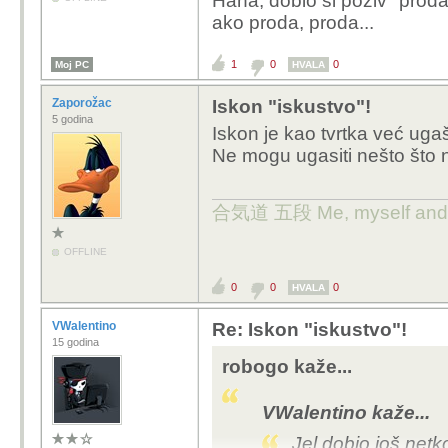
Haha, dobio si poziv "prodaj
ako proda, proda...
1
0
0
Moj PC
HVALA
Zaporožac
Iskon "iskustvo"!
5 godina
Iskon je kao tvrtka već ug
Ne mogu ugasiti nešto što n
合気道 五段 Me, myself and 
OFFLINE
0
0
0
HVALA
VWalentino
Re: Iskon "iskustvo"!
15 godina
robogo kaže...
VWalentino kaže...
Jel dobio još netk