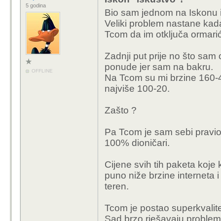
5 godina
Bio sam jednom na Iskonu i
Haha, dobio si
Veliki problem nastane kada 
pokušao ušilji
Tcom da im otključa ormarić j
Prevara. Čuo slič
Zadnji put prije no što sa
ponude jer sam na bakru.
Potvrđeno je od stran
OFFLINE
Na Tcom su mi brzine 160-
najviše 100-20.
Zašto ?
Pa Tcom je sam sebi pravio
100% dioničari.
Cijene svih tih paketa koje
puno niže brzine interneta
teren.
Tcom je postao superkvalite
Sad brzo rješavaju probleme 