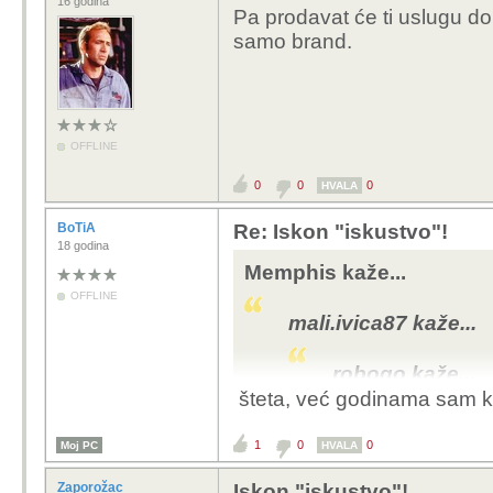
16 godina
Pa prodavat će ti uslugu do
samo brand.
OFFLINE
0
0
0
HVALA
BoTiA
Re: Iskon "iskustvo"!
18 godina
Memphis kaže...
OFFLINE
mali.ivica87 kaže...
robogo kaže...
šteta, već godinama sam kod
VWalentino 
1
0
0
Moj PC
HVALA
Jel dobi
se prije
Zaporožac
Iskon "iskustvo"!