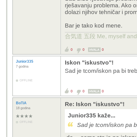
rješavanju problema. Ako on
dolazi njihov tehničar i prom
Bar je tako kod mene.
合気道 五段 Me, myself and 
0
0
0
HVALA
Junior335
Iskon "iskustvo"!
7 godina
Sad je tcom/iskon pa bi treba
OFFLINE
0
0
0
HVALA
BoTiA
Re: Iskon "iskustvo"!
18 godina
Junior335 kaže...
OFFLINE
Sad je tcom/iskon pa bi 