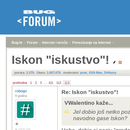
Bug.hr
»
Forum
»
Internet i mreže
»
Povezivanje na Internet
»
Iskon "iskustvo"!
poruka:
3.379
|
čitano:
1.657.676
|
moderatori:
pirat
,
XXX-Man
,
DrNasty
prethodna
1
2
3
...
111
112
113
robogo
Re: Iskon "iskustvo"!
9 godina
VWalentino kaže...
Jel dobio još netko poz
navodno gase Iskon?
OFFLINE