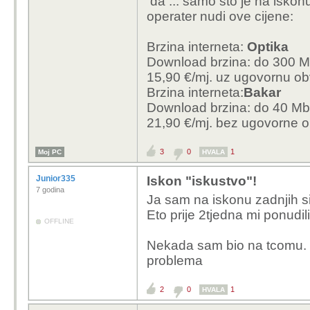
da ... samo sto je na iskonu is
operater nudi ove cijene:
Brzina interneta:
Optika
Download brzina: do 300 Mb
15,90 €/mj. uz ugovornu ob
Brzina interneta:
Bakar
Download brzina: do 40 Mbit
21,90 €/mj. bez ugovorne 
3
0
1
Moj PC
HVALA
Junior335
Iskon "iskustvo"!
7 godina
Ja sam na iskonu zadnjih si
Eto prije 2tjedna mi ponudi
OFFLINE
Nekada sam bio na tcomu. 
problema
2
0
1
HVALA