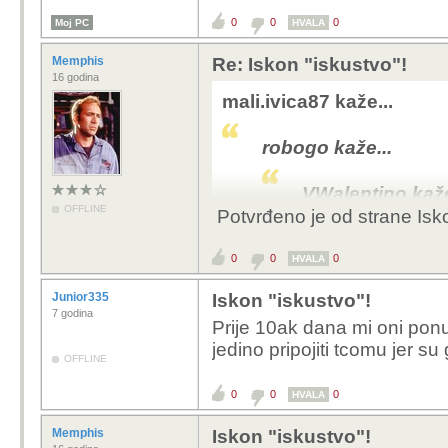
0
0
0
Moj PC
HVALA
Memphis
Re: Iskon "iskustvo"!
16 godina
mali.ivica87 kaže...
robogo kaže...
VWalentino kaže
OFFLINE
Potvrđeno je od strane Isk
Jel dobio još
prijeđe kod n
0
0
0
HVALA
Haha, dobio si poz
Junior335
Iskon "iskustvo"!
ušiljit spiku, pa a
7 godina
Prije 10ak dana mi oni ponu
jedino pripojiti tcomu jer su 
Prevara. Čuo sličnu pr
OFFLINE
0
0
0
HVALA
Memphis
Iskon "iskustvo"!