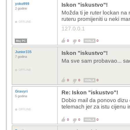
yoko999
Iskon "iskustvo"!
2 godine
Možda ti je ruter lockan na
ruteru promijeniti u neki m
OFFLINE
127.0.0.1
0
0
0
Moj PC
HVALA
Junior335
Iskon "iskustvo"!
7 godina
Ma sve sam probavao... sad
OFFLINE
0
0
0
HVALA
Gravyri
Re: Iskon "iskustvo"!
5 godina
Dobio mail da ponovo dizu 
telemach jer za istu cijenu
OFFLINE
0
0
0
HVALA