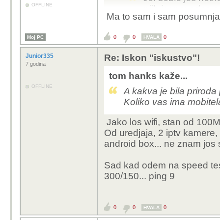
OFFLINE
njih jer navodno 
Ma to sam i sam posumnjao 
Haha, dobio si poziv "p
0
0
0
Moj PC
spiku, pa ako proda, pr
HVALA
Junior335
Re: Iskon "iskustvo"!
7 godina
tom hanks kaže...
OFFLINE
A kakva je bila prirod
Koliko vas ima mobitela
Jako los wifi, stan od 100M
Od uredjaja, 2 iptv kamere, 2
android box... ne znam jos s
Sad kad odem na speed test,
300/150... ping 9
0
0
0
HVALA