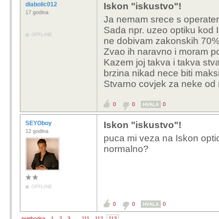
diabolic012
Iskon "iskustvo"!
17 godina
Ja nemam srece s operateri
Sada npr. uzeo optiku kod 
OFFLINE
ne dobivam zakonskih 70% b
Zvao ih naravno i moram pod
Kazem joj takva i takva stva
brzina nikad nece biti mak
Stvarno covjek za neke od n
0
0
0
HVALA
SEYOboy
Iskon "iskustvo"!
12 godina
puca mi veza na Iskon optic
normalno?
OFFLINE
0
0
0
HVALA
prethodna
1
2
3
...
111
112
113