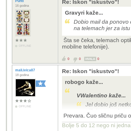
Punti
Re: Iskon "iskustvo"!
16 godina
Gravyri kaže...
Dobio mail da ponovo d
na telemach jer za istu
Šta se čeka, telemach optik
mobilne telefonije).
OFFLINE
0
0
0
HVALA
mali.ivica87
Re: Iskon "iskustvo"!
18 godina
robogo kaže...
VWalentino kaže...
Jel dobio još netk
OFFLINE
njih jer navodno 
Prevara. Čuo sličnu priču 
Haha, dobio si poziv "p
Bolje 5 do 12 nego ni jedna p
spiku, pa ako proda, pr