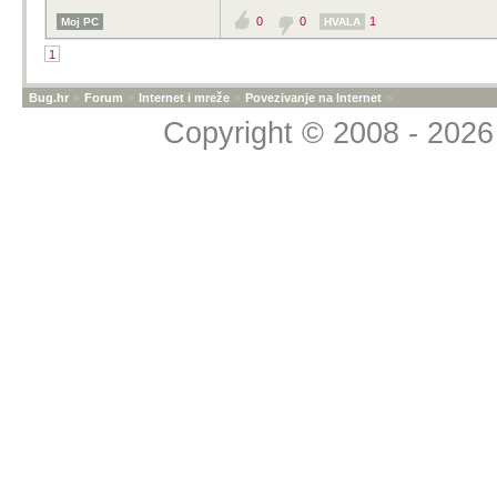
0
0
1
Moj PC
HVALA
1
Bug.hr
»
Forum
»
Internet i mreže
»
Povezivanje na Internet
»
Copyright © 2008 - 2026 