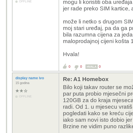
mogu li koristiti oba uređa
OFFLINE
jer rade preko SIM kartice, 
može li netko s drugom SIM ka
moj stari uređaj, pa da ga p
bila razumna cijena za jeda
maloprodajnoj cijeni košta 
Hvala!
0
0
0
HVALA
display name ivo
Re: A1 Homebox
15 godina
Bilo koji takav router se m
par puta probio mjesečni 
OFFLINE
120GB za do kraja mjeseca, 
radi. Od 1. u mjesecu vratiš
pogledati kako se kreću cije
iako sam novi isto dobio jer
Brzine ne vidim puno razlik