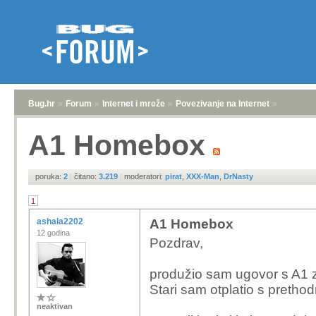
Bug.hr
»
Forum
»
Internet i mreže
»
Povezivanje na Internet
»
A1 Homebox
poruka:
2
|
čitano:
3.219
|
moderatori:
pirat
,
XXX-Man
,
DrNasty
1
ashala2202
A1 Homebox
12 godina
Pozdrav,
produžio sam ugovor s A1 z
Stari sam otplatio s pretho
neaktivan