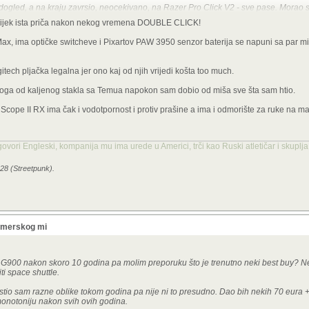
dogled, a na kraju zavrsio, neocekivano, na Razer Pro Click V2 - sve pase. Morao 
vijek ista priča nakon nekog vremena DOUBLE CLICK!
, ima optičke switcheve i Pixartov PAW 3950 senzor baterija se napuni sa par min
itech pljačka legalna jer ono kaj od njih vrijedi košta too much.
odloga od kaljenog stakla sa Temua napokon sam dobio od miša sve šta sam htio.
ope II RX ima čak i vodotpornost i protiv prašine a ima i odmorište za ruke na mag
 govori Engleski, kompanija mu ima urede u Americi, trči kao Ruski atletičar i skuplj
:28 (Streetpunk).
gamerskog mi
 G900 nakon skoro 10 godina pa molim preporuku što je trenutno neki best buy? N
ti space shuttle.
istio sam razne oblike tokom godina pa nije ni to presudno. Dao bih nekih 70 eura
monotoniju nakon svih ovih godina.