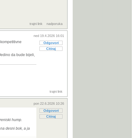
trajni link
nadporuka
ned 19.4.2026 16:01
 kompetitivne
Odgovori
Citiraj
edino da bude bijeli,
trajni link
pon 22.6.2026 10:26
Odgovori
Citiraj
preniski hump.
na desni bok, a ja