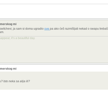
gamerskog mi
u switchevi, ja sam si doma ugradio
ove
pa ako ćeš razmišljati nekad o swapu trebaš
tam.
ppear, it’s a beautiful day.
gamerskog mi
Isto neka sa alija ili?