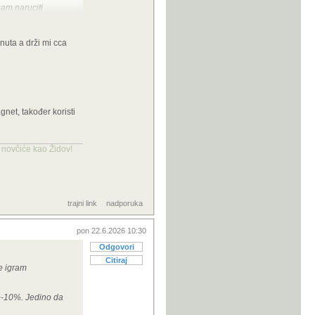
sam naruciti
uta a drži mi cca
net, također koristi
a novčiće kao Židov!
trajni link
nadporuka
pon 22.6.2026 10:30
Odgovori
Citiraj
e igram
 +-10%. Jedino da