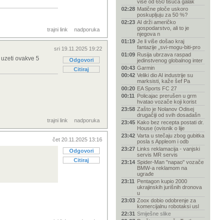
više od 650 tisuća galak
02:28
Matične ploče uskoro
poskupljuju za 50 %?
02:23
AI drži američko
gospodarstvo, ali to je
trajni link
nadporuka
njegova n
01:19
Je li više došao kraj
fantazije „svi-mogu-biti-pro
sri 19.11.2025 19:22
01:09
Rusija ubrzava raspad
 uzeti ovakve 5
Odgovori
jedinstvenog globalnog inter
00:43
Garmin
Citiraj
00:42
Veliki dio AI industrije su
marksisti, kaže šef Pa
00:20
EA Sports FC 27
00:11
Policajac prerušen u grm
hvatao vozače koji korist
23:58
Zašto je Nolanov Odisej
drugačiji od svih dosadašn
trajni link
nadporuka
23:45
Kako bez recepta postati dr.
House (ovisnik o lije
23:42
Varta u stečaju zbog gubitka
čet 20.11.2025 13:16
posla s Appleom i odb
23:27
Links reklamacija - vanjski
Odgovori
servis MR servis
Citiraj
23:14
Spider-Man "napao" vozače
BMW-a reklamom na
ugrađe
23:11
Pentagon kupio 2000
ukrajinskih jurišnih dronova
u
23:03
Zoox dobio odobrenje za
komercijalnu robotaksi usl
22:31
Smiješne slike