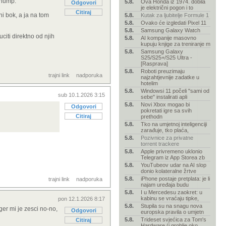
i hump.
5.8.
Ova Honda iz 1974. dobila
Odgovori
je električni pogon i to
Citiraj
i bok, a ja na tom
5.8.
Kutak za ljubitelje Formule 1
5.8.
Ovako će izgledati Pixel 11
5.8.
Samsung Galaxy Watch
iti direktno od njih
5.8.
AI kompanije masovno
kupuju knjige za treniranje m
5.8.
Samsung Galaxy
S25/S25+/S25 Ultra -
[Rasprava]
5.8.
Roboti preuzimaju
trajni link
nadporuka
najzahtjevnije zadatke u
hotelim
5.8.
Windowsi 11 počeli "sami od
sub 10.1.2026 3:15
sebe" instalirati apli
5.8.
Novi Xbox mogao bi
Odgovori
pokretati igre sa svih
Citiraj
prethodn
5.8.
Tko na umjetnoj inteligenciji
zarađuje, tko plaća,
5.8.
Pozivnice za privatne
torrent trackere
5.8.
Apple privremeno uklonio
Telegram iz App Storea zb
5.8.
YouTubeov udar na AI slop
donio kolateralne žrtve
5.8.
iPhone postaje pretplata: je li
trajni link
nadporuka
najam uređaja budu
5.8.
I u Mercedesu zaokret: u
kabinu se vraćaju tipke,
pon 12.1.2026 8:17
5.8.
Stupila su na snagu nova
ger mi je zesci no-no,
Odgovori
europska pravila o umjetn
5.8.
Trideset svjećica za Tom's
Citiraj
Hardware (i groblje oko