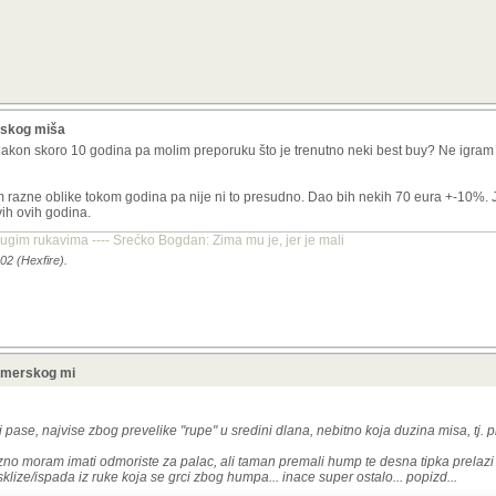
rskog miša
akon skoro 10 godina pa molim preporuku što je trenutno neki best buy? Ne igram
m razne oblike tokom godina pa nije ni to presudno. Dao bih nekih 70 eura +-10%. J
ih ovih godina.
dugim rukavima ---- Srećko Bogdan: Zima mu je, jer je mali
02 (Hexfire).
gamerskog mi
oji pase, najvise zbog prevelike "rupe" u sredini dlana, nebitno koja duzina misa, tj. 
zno moram imati odmoriste za palac, ali taman premali hump te desna tipka prelazi 
lize/ispada iz ruke koja se grci zbog humpa... inace super ostalo... popizd...