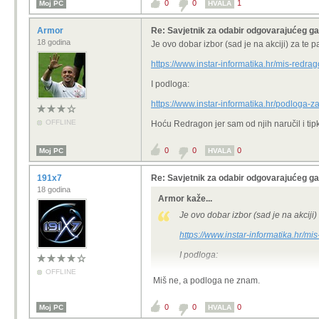
0
0
1
Moj PC
HVALA
Armor
Re: Savjetnik za odabir odgovarajućeg 
18 godina
Je ovo dobar izbor (sad je na akciji) za te p
https://www.instar-informatika.hr/mis-red
I podloga:
https://www.instar-informatika.hr/podlog
OFFLINE
Hoću Redragon jer sam od njih naručil i tip
0
0
0
Moj PC
HVALA
191x7
Re: Savjetnik za odabir odgovarajućeg 
18 godina
Armor kaže...
Je ovo dobar izbor (sad je na akciji)
https://www.instar-informatika.hr/
I podloga:
OFFLINE
https://www.instar-informatika.hr
Miš ne, a podloga ne znam.
Hoću Redragon jer sam od njih naruči
0
0
0
Moj PC
HVALA