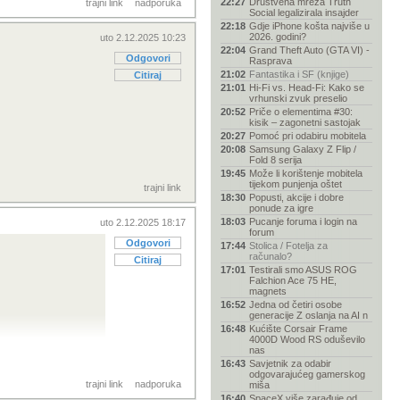
22:27
Društvena mreža Truth
trajni link
nadporuka
Social legalizirala insajder
22:18
Gdje iPhone košta najviše u
2026. godini?
uto 2.12.2025 10:23
22:04
Grand Theft Auto (GTA VI) -
Odgovori
Rasprava
21:02
Fantastika i SF (knjige)
Citiraj
21:01
Hi-Fi vs. Head-Fi: Kako se
vrhunski zvuk preselio
20:52
Priče o elementima #30:
kisik – zagonetni sastojak
20:27
Pomoć pri odabiru mobitela
20:08
Samsung Galaxy Z Flip /
Fold 8 serija
19:45
Može li korištenje mobitela
tijekom punjenja oštet
trajni link
18:30
Popusti, akcije i dobre
ponude za igre
18:03
Pucanje foruma i login na
uto 2.12.2025 18:17
forum
Odgovori
17:44
Stolica / Fotelja za
računalo?
Citiraj
17:01
Testirali smo ASUS ROG
Falchion Ace 75 HE,
magnets
16:52
Jedna od četiri osobe
generacije Z oslanja na AI n
16:48
Kućište Corsair Frame
4000D Wood RS oduševilo
ct/
nas
16:43
Savjetnik za odabir
odgovarajućeg gamerskog
trajni link
nadporuka
miša
16:40
SpaceX više zarađuje od