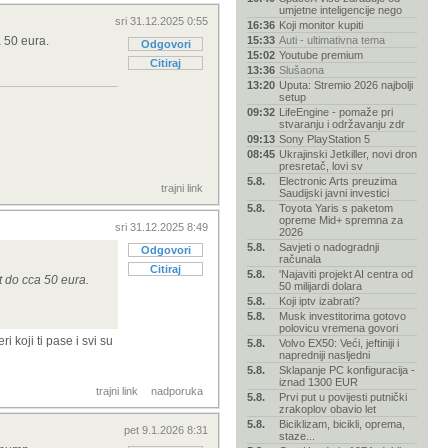
umjetne inteligencije nego
sri 31.12.2025 0:55
16:36
Koji monitor kupiti
 50 eura.
15:33
Auti - ultimativna tema
Odgovori
15:02
Youtube premium
Citiraj
13:36
Slušaona
13:20
Uputa: Stremio 2026 najbolji
setup
09:32
LifeEngine - pomaže pri
stvaranju i održavanju zdr
09:13
Sony PlayStation 5
08:45
Ukrajinski Jetkiller, novi dron
presretač, lovi sv
5.8.
Electronic Arts preuzima
trajni link
Saudijski javni investici
5.8.
Toyota Yaris s paketom
opreme Mid+ spremna za
sri 31.12.2025 8:49
2026
5.8.
Savjeti o nadogradnji
Odgovori
računala
Citiraj
5.8.
'Najaviti projekt AI centra od
t do cca 50 eura.
50 milijardi dolara
5.8.
Koji iptv izabrati?
5.8.
Musk investitorima gotovo
polovicu vremena govori
 koji ti pase i svi su
5.8.
Volvo EX50: Veći, jeftiniji i
napredniji nasljedni
5.8.
Sklapanje PC konfiguracija -
iznad 1300 EUR
trajni link
nadporuka
5.8.
Prvi put u povijesti putnički
zrakoplov obavio let
5.8.
Biciklizam, bicikli, oprema,
pet 9.1.2026 8:31
staze...