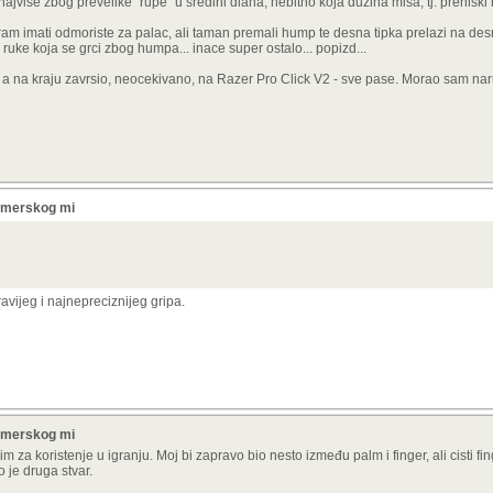
e, najvise zbog prevelike "rupe" u sredini dlana, nebitno koja duzina misa, tj. prenisk
am imati odmoriste za palac, ali taman premali hump te desna tipka prelazi na desn
ruke koja se grci zbog humpa... inace super ostalo... popizd...
a na kraju zavrsio, neocekivano, na Razer Pro Click V2 - sve pase. Morao sam naruc
gamerskog mi
vijeg i najnepreciznijeg gripa.
gamerskog mi
m za koristenje u igranju. Moj bi zapravo bio nesto između palm i finger, ali cisti fin
 je druga stvar.