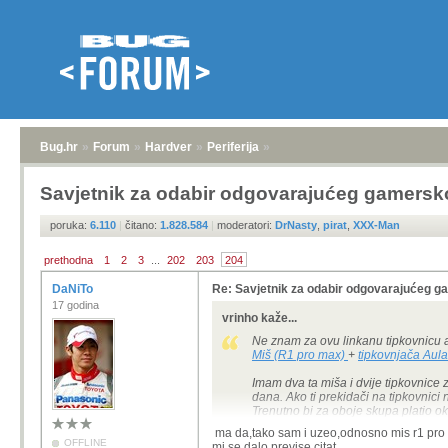
Bug.hr
»
Forum
»
Hardver
»
Periferija
»
Savjetnik za odabir odgovarajućeg gamersk
poruka:
6.110
|
čitano:
1.828.584
|
moderatori:
DrNasty
,
pirat
,
XXX-Man
prethodna
1
2
3
...
202
203
204
DaNiTo
Re: Savjetnik za odabir odgovarajućeg 
17 godina
vrinho kaže...
Ne znam za ovu linkanu tipkovnicu 
Miš (R1 pro max)
+
tipkovnjača Aula
Imam dva ta miša i dvije tipkovnice 
dana. Ako ti prekidači na tipkovnici
Trenutno bi za oboje skupa platio o
ma da,tako sam i uzeo,odnosno mis r1 pro ma
Imaš i
Aula F75
ako ti je draži taj l
OFFLINE
mi se dalo previse citat