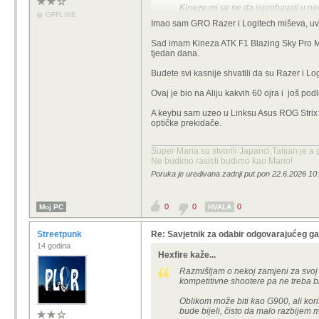
Kineze mi se ne da isprobavati u ne
OFFLINE
direktno od njih (stiglo za 3 dana).
Imao sam GRO Razer i Logitech miševa, u
Sad imam Kineza ATK F1 Blazing Sky Pro Max
tjedan dana.
Budete svi kasnije shvatili da su Razer i Log
Ovaj je bio na Aliju kakvih 60 ojra i još p
A keybu sam uzeo u Linksu Asus ROG Strix Sc
optičke prekidače.
Super Maria su stvorili Japanci,Talijan je a
Ne budimo rasisti budimo kao Mario!
Poruka je uređivana zadnji put pon 22.6.2026 10
0
0
0
Moj PC
HVALA
Streetpunk
Re: Savjetnik za odabir odgovarajućeg 
14 godina
Hexfire kaže...
Razmišljam o nekoj zamjeni za svoj
kompetitivne shootere pa ne treba bi
Oblikom može biti kao G900, ali kor
bude bijeli, čisto da malo razbijem 