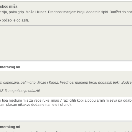
rskog miša
zija, palm grip. Može i Kinez. Prednost manjem broju dodatnih tipki. Budžet do cca
počeo je odlaziti.
gamerskog mi
h dimenzija, palm grip. Može i Kinez. Prednost manjem broju dodatnih tipki. Budže
-3, no počeo je odlaziti.
 tipa medium mis za vece ruke, imas 7 razlicitih kopija popularnih miseva pa odaberi
nisam placao nikakve dodatne namete i slicno).
gamerskog mi