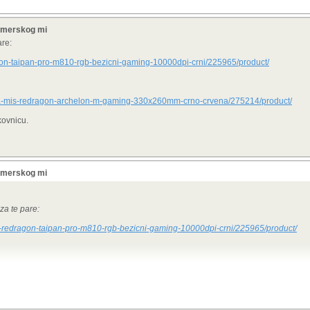
gamerskog mi
are:
ragon-taipan-pro-m810-rgb-bezicni-gaming-10000dpi-crni/225965/product/
a-za-mis-redragon-archelon-m-gaming-330x260mm-crno-crvena/275214/product/
kovnicu.
gamerskog mi
 za te pare:
mis-redragon-taipan-pro-m810-rgb-bezicni-gaming-10000dpi-crni/225965/product/
/podloga-za-mis-redragon-archelon-m-gaming-330x260mm-crno-crvena/275214/produ
l i tipkovnicu.