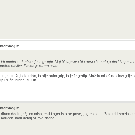
gamerskog mi
ritantnim za koristenje u igranju. Moj bi zapravo bio nesto između palm i finger, ali c
godina navike. Posao je druga stvar.
diruje stražnji dio miša, to nije palm grip, to je fingertip. Možda misliš na claw gdje
 i slični hibridi su OK.
gamerskog mi
dlana dodiruje/gura misa, cisti finger isto ne pase, tj. grci dlan... Zato mi i smeta 
t naucen, mali detalj ali sve shebe