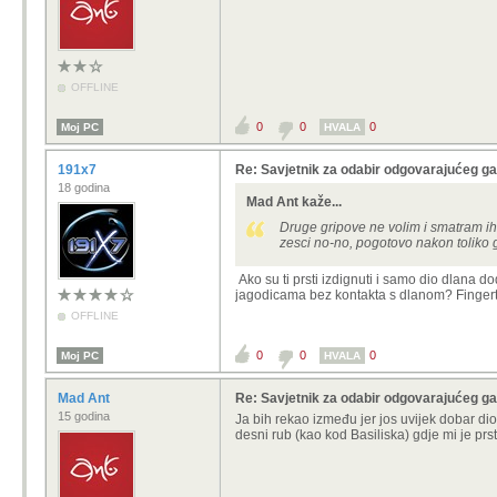
OFFLINE
0
0
0
Moj PC
HVALA
191x7
Re: Savjetnik za odabir odgovarajućeg 
18 godina
Mad Ant kaže...
Druge gripove ne volim i smatram ih i
zesci no-no, pogotovo nakon toliko 
Ako su ti prsti izdignuti i samo dio dlana do
jagodicama bez kontakta s dlanom? Fingertip
OFFLINE
0
0
0
Moj PC
HVALA
Mad Ant
Re: Savjetnik za odabir odgovarajućeg 
15 godina
Ja bih rekao između jer jos uvijek dobar dio 
desni rub (kao kod Basiliska) gdje mi je prs