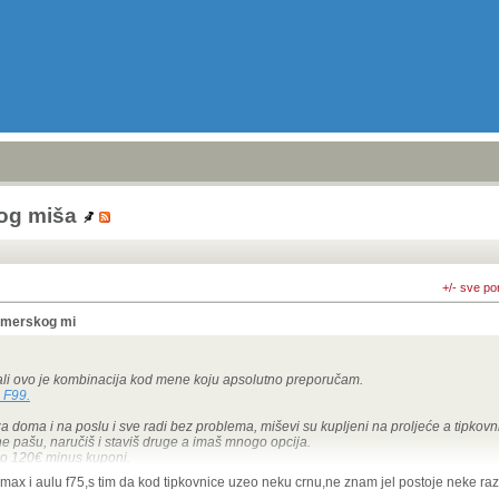
og miša
+/- sve po
gamerskog mi
ali ovo je kombinacija kod mene koju apsolutno preporučam.
 F99.
za doma i na poslu i sve radi bez problema, miševi su kupljeni na proljeće a tipkovn
 ne pašu, naručiš i staviš druge a imaš mnogo opcija.
ko 120€ minus kuponi.
x i aulu f75,s tim da kod tipkovnice uzeo neku crnu,ne znam jel postoje neke razli
ayout, znači još te jeftinije ispadne skupa s mišom, ispod 100€.