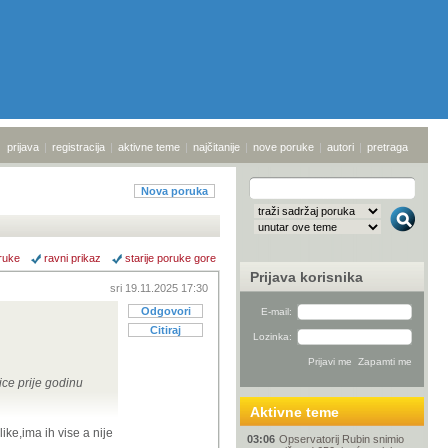
prijava
|
registracija
|
aktivne teme
|
najčitanije
|
nove poruke
|
autori
|
pretraga
Nova poruka
ruke
ravni prikaz
starije poruke gore
Prijava korisnika
sri 19.11.2025 17:30
Odgovori
E-mail:
Citiraj
Lozinka:
ice prije godinu
Aktivne teme
ke,ima ih vise a nije
03:06
Opservatorij Rubin snimio