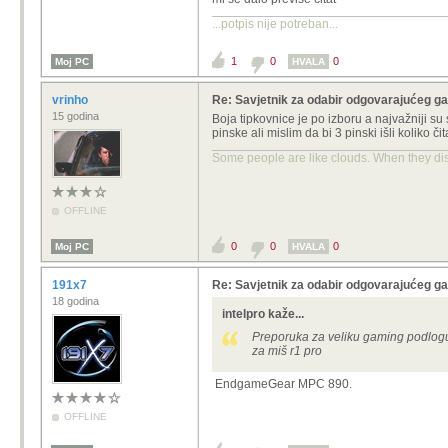
...potpis nije potreban...
1
0
0
Moj PC
HVALA
vrinho
Re: Savjetnik za odabir odgovarajućeg 
15 godina
Boja tipkovnice je po izboru a najvažniji s
pinske ali mislim da bi 3 pinski išli koliko či
Some people are like clouds. When they disa
OFFLINE
0
0
0
Moj PC
HVALA
191x7
Re: Savjetnik za odabir odgovarajućeg 
18 godina
intelpro kaže...
Preporuka za veliku gaming podlogu? 
za miš r1 pro
EndgameGear MPC 890.
OFFLINE