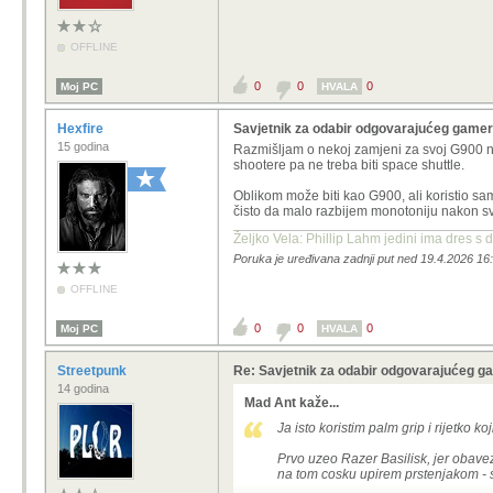
OFFLINE
0
0
0
Moj PC
HVALA
Hexfire
Savjetnik za odabir odgovarajućeg game
15 godina
Razmišljam o nekoj zamjeni za svoj G900 n
shootere pa ne treba biti space shuttle.
Oblikom može biti kao G900, ali koristio sa
čisto da malo razbijem monotoniju nakon sv
Željko Vela: Phillip Lahm jedini ima dres s 
Poruka je uređivana zadnji put ned 19.4.2026 16:
OFFLINE
0
0
0
Moj PC
HVALA
Streetpunk
Re: Savjetnik za odabir odgovarajućeg 
14 godina
Mad Ant kaže...
Ja isto koristim palm grip i rijetko k
Prvo uzeo Razer Basilisk, jer obave
na tom cosku upirem prstenjakom - sk