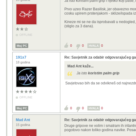
Ja isto koristim palm grip i rijetko koji pas
Prvo uzeo Razer Basilisk, jer obavezno mor
cosku upirem prstenjakom - sklize/ispada iz 
Kineze mi se ne da isprobavati u nedogled, 
(stiglo za 3 dana).
OFFLINE
0
0
0
Moj PC
HVALA
191x7
Re: Savjetnik za odabir odgovarajućeg 
18 godina
Mad Ant kaže...
Ja isto
koristim palm grip
Savjetovao bih da se odvikneš od najnezdra
OFFLINE
0
0
0
Moj PC
HVALA
Mad Ant
Re: Savjetnik za odabir odgovarajućeg 
15 godina
Druge gripove ne volim i smatram ih iritantni
pogotovo nakon toliko godina navike. Posao