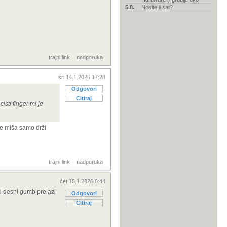
5.8.
Nosite li sat?
trajni link
nadporuka
sri 14.1.2026 17:28
Odgovori
Citiraj
isti finger mi je
 se miša samo drži
trajni link
nadporuka
čet 15.1.2026 8:44
kad desni gumb prelazi
Odgovori
Citiraj