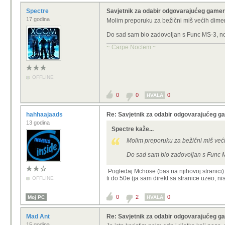
Spectre
Savjetnik za odabir odgovarajućeg game
17 godina
Molim preporuku za bežični miš većih dimen
Do sad sam bio zadovoljan s Func MS-3, no 
~ Carpe Noctem ~
OFFLINE
0
0
0
HVALA
hahhaajaads
Re: Savjetnik za odabir odgovarajućeg 
13 godina
Spectre kaže...
Molim preporuku za bežični miš veći
Do sad sam bio zadovoljan s Func MS
Pogledaj Mchose (bas na njihovoj stranici) i
ti do 50e (ja sam direkt sa stranice uzeo, 
OFFLINE
0
2
0
Moj PC
HVALA
Mad Ant
Re: Savjetnik za odabir odgovarajućeg 
15 godina