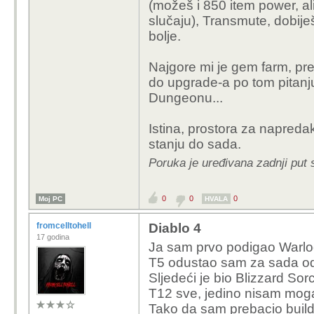
(možeš i 850 item power, al
slučaju), Transmute, dobije
bolje.
Najgore mi je gem farm, pr
do upgrade-a po tom pitanj
Dungeonu...
Istina, prostora za napredak
stanju do sada.
Poruka je uređivana zadnji put 
0
0
0
Moj PC
HVALA
fromcelltohell
Diablo 4
17 godina
Ja sam prvo podigao Warloc
T5 odustao sam za sada od
Sljedeći je bio Blizzard S
T12 sve, jedino nisam moga
Tako da sam prebacio build 