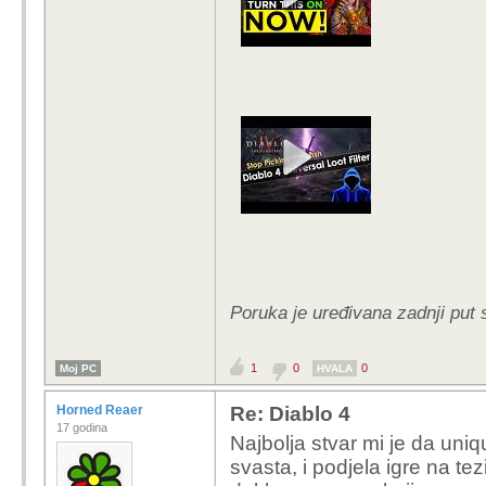
Poruka je uređivana zadnji put 
1
0
0
Moj PC
HVALA
Horned Reaer
Re: Diablo 4
17 godina
Najbolja stvar mi je da uniq
svasta, i podjela igre na te