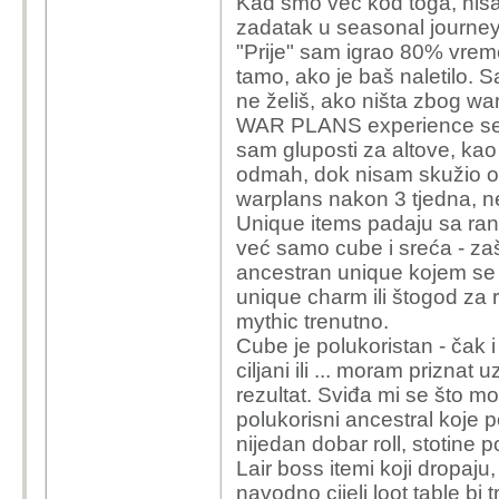
Kad smo već kod toga, nisa
zadatak u seasonal journey 
"Prije" sam igrao 80% vremen
tamo, ako je baš naletilo. 
ne želiš, ako ništa zbog war
WAR PLANS experience se ne
sam gluposti za altove, kao 
odmah, dok nisam skužio o
warplans nakon 3 tjedna, ne
Unique items padaju sa rand
već samo cube i sreća - zaš
ancestran unique kojem se žel
unique charm ili štogod za r
mythic trenutno.
Cube je polukoristan - čak i
ciljani ili ... moram priznat
rezultat. Sviđa mi se što mo
polukorisni ancestral koje p
nijedan dobar roll, stotine
Lair boss itemi koji dropaju
navodno cijeli loot table bi 