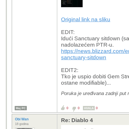
Original link na sliku
EDIT:
Idući Sanctuary sitdown (sa
nadolazećem PTR-u.
https://news.blizzard.com/e
sanctuary-sitdown
EDIT2:
Tko je uspio dobiti Gem Str
ostane modifiable)...
Poruka je uređivana zadnji put
0
0
0
Moj PC
HVALA
Obi Wan
Re: Diablo 4
18 godina