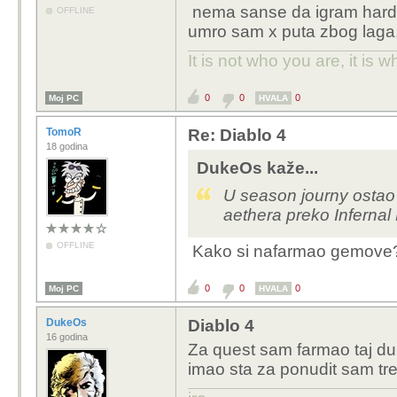
nema sanse da igram hardcor
OFFLINE
Daleko najlaksi je Immo
umro sam x puta zbog laga
Rijesi Mephista za par
nego borba.
It is not who you are, it is
Digao sve klase do lvl 
chestova koje sam cuv
0
0
0
Moj PC
HVALA
Da je war plans progre
Resursa ne nedostaje k
TomoR
Re: Diablo 4
18 godina
zabavnijem jer mozes mi
DukeOs kaže...
Mislim da je vrijeme za
U season journy ostao
aethera preko Infernal
OFFLINE
Kako si nafarmao gemove? S
0
0
0
Moj PC
HVALA
DukeOs
Diablo 4
16 godina
Za quest sam farmao taj du
imao sta za ponudit sam tre