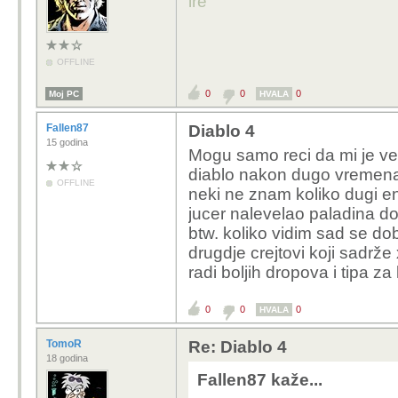
ire
OFFLINE
0
0
0
Moj PC
HVALA
Fallen87
Diablo 4
15 godina
Mogu samo reci da mi je v
diablo nakon dugo vremena 
OFFLINE
neki ne znam koliko dugi e
jucer nalevelao paladina do
btw. koliko vidim sad se d
drugdje crejtovi koji sadrže x
radi boljih dropova i tipa za
0
0
0
HVALA
TomoR
Re: Diablo 4
18 godina
Fallen87 kaže...