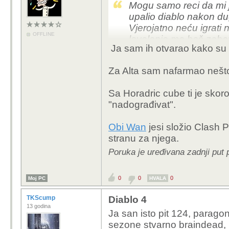
Mogu samo reci da mi 
upalio diablo nakon d
Vjerojatno neću igrati
OFFLINE
levelanje me baš zabav
Ja sam ih otvarao kako su "
cijelim putem :D
btw. koliko vidim sad 
Za Alta sam nafarmao nešto
drugdje crejtovi koji sad
na l70 radi boljih dropo
Sa Horadric cube ti je skoro 
dobijete?
"nadograđivat".
Obi Wan
jesi složio Clash P
stranu za njega.
Poruka je uređivana zadnji put
0
0
0
Moj PC
HVALA
TKScump
Diablo 4
13 godina
Ja san isto pit 124, parago
sezone stvarno braindead, na