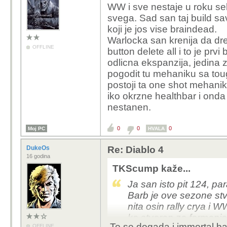
WW i sve nestaje u roku sek
svega. Sad san taj build sa
koji je jos vise braindead.
Warlocka san krenija da dre
OFFLINE
button delete all i to je prv
odlicna ekspanzija, jedina 
pogodit tu mehaniku sa tou
postoji ta one shot mehanik
iko okrzne healthbar i ond
nestanen.
0
0
0
Moj PC
HVALA
DukeOs
Re: Diablo 4
16 godina
TKScump kaže...
Ja san isto pit 124, p
Barb je ove sezone stv
nita osin rally crya i W
ko stvoren za farmanje
To se dogada i immortal bar
OFFLINE