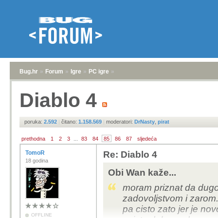
Bug.hr
»
Forum
»
Igre
»
PC igre
»
Diablo 4
poruka:
2.592
|
čitano:
1.158.569
|
moderatori:
DrNasty
,
pirat
prethodna
1
2
3
...
83
84
85
86
87
sljedeća
TomoR
Re: Diablo 4
18 godina
Obi Wan kaže...
moram priznat da dug
zadovoljstvom i zarom. 
pa cisto zato jer je no
OFFLINE