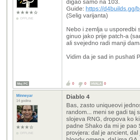
digao samo na 103.
Guide:
https://d4builds.gg
(Selig varijanta)
OFFLINE
Nebo i zemlja u usporedbi s 
ginuo jako prije patch-a (s
ali svejedno radi manji d
Vidim da je sad in pushati
0
0
0
Moj PC
HVALA
Minneyar
Diablo 4
14 godina
Bas, zasto uniqueovi jedno
random... meni se gadi taj 
slojeva RNG, dropova ko kis
padne Shako da mi je pao S
provjera: dal je ancient, dal
OFFLINE
bloody omega, dal ima GA, 