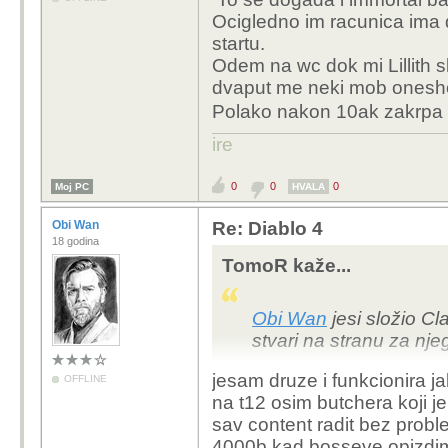
slazen immortal selig w
Ocigledno im racunica ima d
Warlocka san krenija d
startu.
je one button delete all
Odem na wc dok mi Lillith sk
mephista. Zasad odlicn
dvaput me neki mob onesho
je sta ne mogu nikako
Polako nakon 10ak zakrpa b
kolko god nabijes svega
nemos izbjeć
. Mlatin 
ire
odjedanput random u h
0
0
0
Moj PC
HVALA
Obi Wan
Re: Diablo 4
18 godina
TomoR kaže...
Obi Wan
jesi složio Cl
stvari na stranu za nje
jesam druze i funkcionira j
OFFLINE
na t12 osim butchera koji j
sav content radit bez prob
4000b kad bosseve opizdi