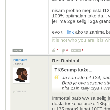
nisam probao mephista t12 
100% optimalan tako da... v
jer ima 2ga selig i 3ga gran
evo ti i
link
ako te zanima bu
It is not who you are, it is
0
0
1
Moj PC
HVALA
Inochulum
Re: Diablo 4
2 godine
TKScump kaže...
Ja san isto pit 124, p
Barb je ove sezone stv
nita osin rally crya i W
OFFLINE
ko stvoren za farmanje
Immortal barb ww sa selig je
slazen immortal selig w
dosta teško ići preko 135pit
Warlocka san krenija d
u 135 moraš lupat 100T dmg
je one button delete all