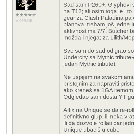
Sad sam P260+, Glyphovi su
na T12; ali osim toga je i 
gear za Clash Paladina pa 
OFFLINE
planova, trebam još jedne 
aktivnostima 7/7. Butcher bi
možda i njega; za Lilith/Me
Sve sam do sad odigrao sol
Undercity sa Mythic tribute
jedan Mythic tribute).
Ne uspijem na svakom amul
pristojnim za napraviti prist
ako kreneš sa 1GA itemom, 
Odgledao sam dosta YT guid
Affix na Unique se da re-roll
definitivno glup, ili neka vr
ili da dozvole rollati bar je
Unique ubaciš u cube