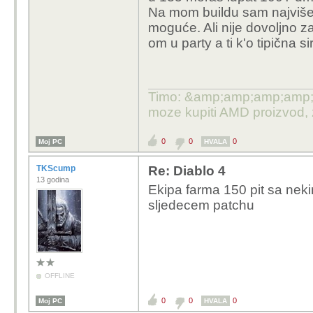
Na mom buildu sam najviše 
mephista. Zasad odlicn
moguće. Ali nije dovoljno z
je sta ne mogu nikako
om u party a ti k'o tipična
kolko god nabijes sveg
nemos izbjeć. Mlatin s
odjedanput random u h
Timo: &amp;amp;amp;amp;quo
moze kupiti AMD proizvod,
0
0
0
Moj PC
HVALA
TKScump
Re: Diablo 4
13 godina
Ekipa farma 150 pit sa neki
sljedecem patchu
OFFLINE
0
0
0
Moj PC
HVALA