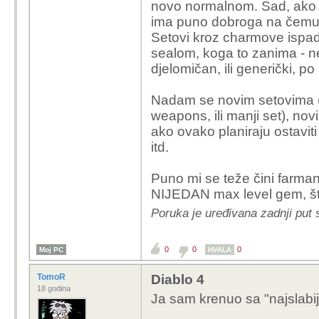
novo normalnom. Sad, ako 
ima puno dobroga na čemu s
Setovi kroz charmove ispad
sealom, koga to zanima - ne d
djelomičan, ili generički, po
Nadam se novim setovima (c
weapons, ili manji set), n
ako ovako planiraju ostavit
itd.
Puno mi se teže čini farma
NIJEDAN max level gem, što
Poruka je uređivana zadnji put 
0
0
0
Moj PC
HVALA
TomoR
Diablo 4
18 godina
Ja sam krenuo sa "najslabi