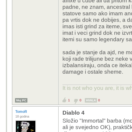
affixe u cube ali da pritom 
padne, ne znam, ancestral 
statove samo ako imam ance
pa vrtis dok ne dobijes, a da
imas isti grind za iteme, sv
imat i veci grind dok ne izvr
itemi su samo legendary sa
sada je stanje da ajd, ne m
koji rade trilijune bez neke 
izbalansiraju, onda ce itekak
damage i ostale sheme.
It is not who you are, it is
1
0
0
Moj PC
HVALA
TomoR
Diablo 4
18 godina
Složio "Immortal" barba (moj
ali je svejedno OK), praktičk