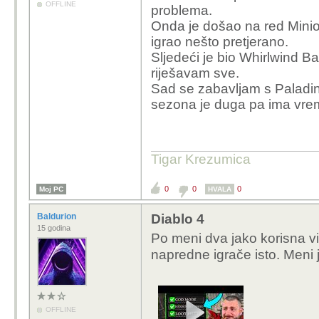
OFFLINE
problema.
Onda je došao na red Mini
igrao nešto pretjerano.
Sljedeći je bio Whirlwind Ba
riješavam sve.
Sad se zabavljam s Paladino
sezona je duga pa ima vre
Tigar Krezumica
0
0
0
Moj PC
HVALA
Baldurion
Diablo 4
15 godina
Po meni dva jako korisna vide
napredne igrače isto. Meni
OFFLINE