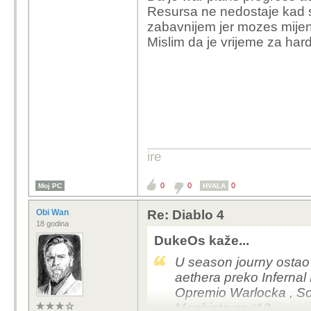
Resursa ne nedostaje kad se
zabavnijem jer mozes mijenja
Mislim da je vrijeme za hard
ire
0
0
0
Moj PC
HVALA
Obi Wan
Re: Diablo 4
18 godina
DukeOs kaže...
U season journy ostao
aethera preko Inferna
Opremio Warlocka , Sor
Mephista na t12 .