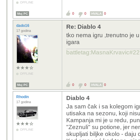
OFFLINE
0
0
0
Moj PC
HVALA
dado16
Re: Diablo 4
17 godina
tko nema igru ,trenutno je 
igara
battletag:MasnaKrvavic#2
OFFLINE
0
0
0
Moj PC
HVALA
Rhodin
Diablo 4
17 godina
Ja sam čak i sa kolegom igra
utisaka na sezonu, koji nisu 
Kampanja mi je u redu, puno
"Zeznuli" su potione, jer 
OFFLINE
skupljati biljke okolo - daj