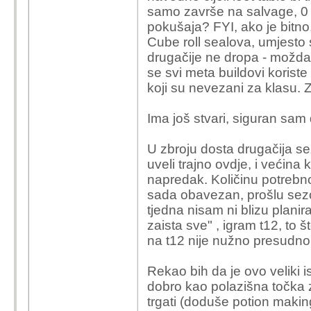
samo završe na salvage, 0 my
pokušaja? FYI, ako je bitno
Cube roll sealova, umjesto s
drugačije ne dropa - možda
se svi meta buildovi korist
koji su nevezani za klasu. Z
Ima još stvari, siguran sam
U zbroju dosta drugačija s
uveli trajno ovdje, i većina 
napredak. Količinu potrebno
sada obavezan, prošlu sez
tjedna nisam ni blizu plani
zaista sve" , igram t12, to š
na t12 nije nužno presudno
Rekao bih da je ovo veliki i
dobro kao polazišna točka z
trgati (doduše potion makin