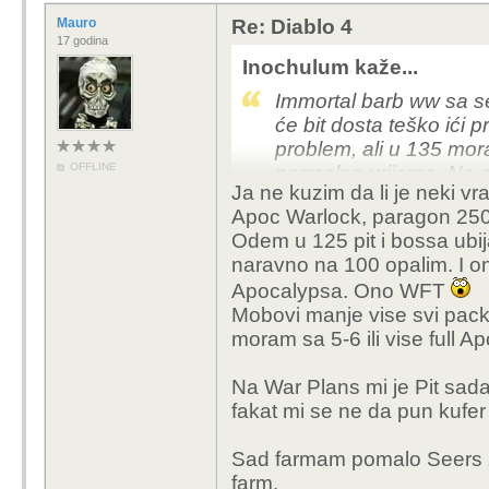
Mauro
Re: Diablo 4
17 godina
Inochulum kaže...
Immortal barb ww sa sel
će bit dosta teško ići 
problem, ali u 135 mor
OFFLINE
normalno vrijeme. Na 
Ja ne kuzim da li je neki vr
valjda kada je procalo
Apoc Warlock, paragon 250
pit.Eventualno ići sa n
Odem u 125 pit i bossa ubij
sirovina tenkaš 200 
naravno na 100 opalim. I o
Apocalypsa. Ono WFT
Mobovi manje vise svi pack
moram sa 5-6 ili vise full A
Na War Plans mi je Pit sad
fakat mi se ne da pun kufe
Sad farmam pomalo Seers z
farm.