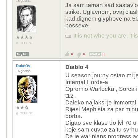
18 godina
Ja sam taman sad sastavio d
strike. Uglavnom, ovaj clash
kad dignem glyphove na 50.
bosseve.
It is not who you are, it
OFFLINE
0
0
0
Moj PC
HVALA
DukeOs
Diablo 4
16 godina
U season journy ostao mi j
Infernal Horde-a
Opremio Warlocka , Sorca i
t12 .
Daleko najlaksi je Immortal
Rijesi Mephista za par min
OFFLINE
borba.
Digao sve klase do lvl 70 u
koje sam cuvao za tu svrhu
Da je war plans progress a