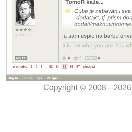
TomoR kaže...
Cube je zabavan i sve t
"dodatak", tj. prism do
dodati/maknuti/promij
ja sam uspio na barbu uhva
OFFLINE
Ovo mislim da je prilič
It is not who you are, it is
Original link na sliku
0
0
0
Moj PC
HVALA
EDIT:
prethodna
1
2
3
...
83
84
85
86
87
sljedeća
Idući Sanctuary sitdow
nadolazećem PTR-u.
Bug.hr
»
Forum
»
Igre
»
PC igre
»
https://news.blizzard.
Copyright © 2008 - 2026 
sanctuary-sitdown
EDIT2:
Tko je uspio dobiti Ge
item ostane modifiable)