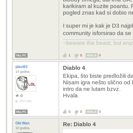
karikiram al kuzite poantu.
pogled znas kad si dobio ne
I super mi je kak je D3 najpl
community isforsirao da se 
~beware the beast, but enjo
1
0
0
Moj PC
HVALA
plavi83
Diablo 4
14 godina
Ekipa, što biste predložili 
Nisam igra nešto slično od D
intro da ne lutam bzvz.
Hvala
OFFLINE
0
0
0
Moj PC
HVALA
Obi Wan
Re: Diablo 4
18 godina