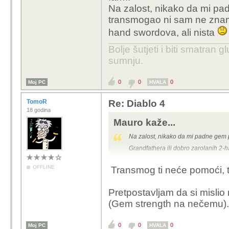
Na zalost, nikako da mi p
transmogao ni sam ne znam 
hand swordova, ali nista
Bolje šutjeti i biti smatran g
sumnju.
0
0
0
Moj PC
HVALA
TomoR
Re: Diablo 4
18 godina
Mauro kaže...
Na zalost, nikako da mi padne gem
Grandfathera ili dobro zarolanih 2-
OFFLINE
Transmog ti neće pomoći, tr
Pretpostavljam da si mislio 
(Gem strength na nečemu).
0
0
0
Moj PC
HVALA