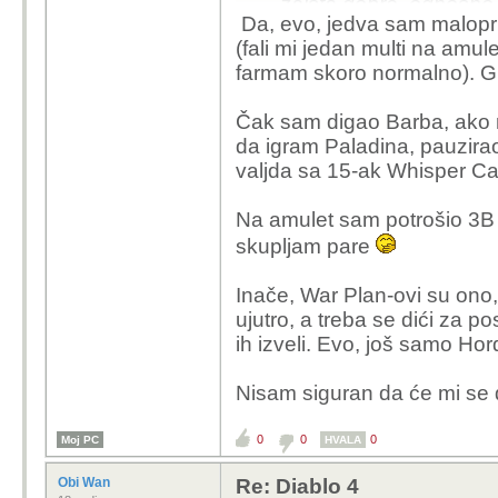
zaista dobre, odnosno i
Da, evo, jedva sam malopr
negdje izmedu.
(fali mi jedan multi na amule
farmam skoro normalno). G
naravno, nije sve savrse
apsolutno kurca ne vi
Čak sam digao Barba, ako n
sam puta umro jer nisa
da igram Paladina, pauzira
zatim tu je situacija 
valjda sa 15-ak Whisper C
statovi vise nisu static
altovi nije cool jer myt
Na amulet sam potrošio 3B 
prijasnjih 35 ali i cin
skupljam pare
mephisto fight je koncep
zatrpan sa cutscene, 
Inače, War Plan-ovi su ono,
da svaki build mora kor
ujutro, a treba se dići za 
postenu sansu da ga sa
ih izveli. Evo, još samo Hor
koristit (osim onih koj
damage kao npr clash pa
Nisam siguran da će mi se da
u svakom slucaju, cini
0
samo je zalosno sto je
0
0
Moj PC
HVALA
Obi Wan
Re: Diablo 4