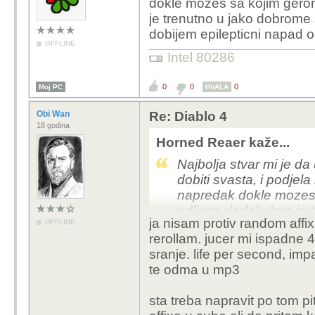
dokle mozes sa kojim gerom
je trenutno u jako dobrome
dobijem epilepticni napad 
OFFLINE
Intel 80286
0
0
0
Moj PC
HVALA
Obi Wan
Re: Diablo 4
18 godina
Horned Reaer kaže...
Najbolja stvar mi je da
dobiti svasta, i podjela
napredak dokle mozes 
odlican dodak. Igra je
ja nisam protiv random affix
OFFLINE
smanje efekte spelova
rerollam. jucer mi ispadne 4
bljeskanja haha
sranje. life per second, im
te odma u mp3
sta treba napravit po tom pi