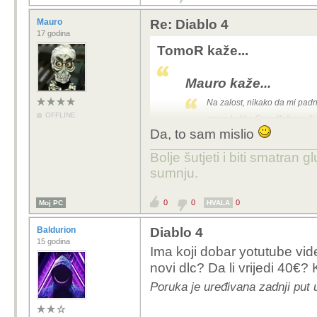
Mauro
Re: Diablo 4
17 godina
TomoR kaže...
Mauro kaže...
Na zalost, nikako da mi pa
OFFLINE
znam koliko Grandfathera ili
Da, to sam mislio
Transmog ti neće pomoći, trebaš Tran
Bolje šutjeti i biti smatran g
sumnju.
Pretpostavljam da si mi
time (Gem strength na
0
0
0
Moj PC
HVALA
Baldurion
Diablo 4
15 godina
Ima koji dobar yotutube video
novi dlc? Da li vrijedi 40€?
Poruka je uređivana zadnji put 