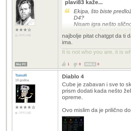
plavi83 kaže...
Ekipa, što biste predlo
D4?
Nisam igra nešto slično
neki intro da ne lutam 
najbolje pitat chatgpt da ti
OFFLINE
Hvala
ima.
It is not who you are, it is
1
0
0
Moj PC
HVALA
TomoR
Diablo 4
18 godina
Cube je zabavan i sve to sku
prism dodati kada nešto že
opreme.
Ovo mislim da je prilično do
OFFLINE