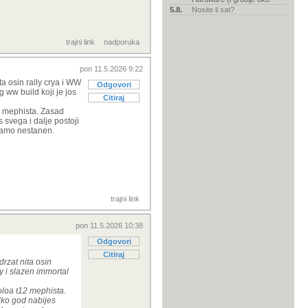
5.8.
Nosite li sat?
trajni link
nadporuka
pon 11.5.2026 9:22
a osin rally crya i WW
Odgovori
g ww build koji je jos
Citiraj
12 mephista. Zasad
 svega i dalje postoji
 samo nestanen.
trajni link
pon 11.5.2026 10:38
Odgovori
Citiraj
rzat nita osin
y i slazen immortal
soloa t12 mephista.
lko god nabijes