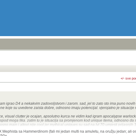
+/- sve po
 igrao D4 a nekakvim zadovoljstvom i zarom. sad, jel to zato sto ima puno novih s
mjene koje su uvedene zaista dobre, odnosno imaju potencijal. vjerojatno je situacij
ce, visual clutter je ocajan, apsolutno kurca ne vidim kad igram apocalypse warloc
ispod moga lika. zatim tu je situacija sa promjenom kod unique itema, odnosno da s
nosno main i altovi nije cool jer mythical uniques su sad na lvl 70 umjesti prijasnjih 3
X Mephista sa Hammerdinom (fali mi jedan multi na amuletu, na oružju jedan; ali ost
 svidaju mi se sve tri faze al je zatrpan sa cutscene, ima previse one shot mehanik
250+.