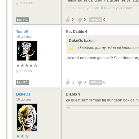
nema sanse da igram hardcore. server stabil
Mislim da je vrijeme za hardcore .
OFFLINE
It is not who you are, it is who you know.
0
0
0
Moj PC
HVALA
TomoR
Re: Diablo 4
18 godina
DukeOs kaže...
U season journy ostao mi jedino qu
Kako si nafarmao gemove? Seer dungeon, il
OFFLINE
0
0
0
Moj PC
HVALA
DukeOs
Diablo 4
16 godina
Za quest sam farmao taj dungeon dok ga nis
ire