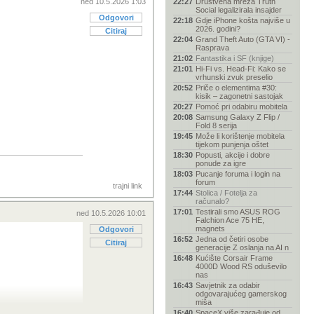
ned 10.5.2026 1:03
22:27
Društvena mreža Truth
Social legalizirala insajder
Odgovori
22:18
Gdje iPhone košta najviše u
2026. godini?
Citiraj
22:04
Grand Theft Auto (GTA VI) -
Rasprava
21:02
Fantastika i SF (knjige)
21:01
Hi-Fi vs. Head-Fi: Kako se
vrhunski zvuk preselio
20:52
Priče o elementima #30:
kisik – zagonetni sastojak
20:27
Pomoć pri odabiru mobitela
20:08
Samsung Galaxy Z Flip /
Fold 8 serija
19:45
Može li korištenje mobitela
tijekom punjenja oštet
18:30
Popusti, akcije i dobre
ponude za igre
18:03
Pucanje foruma i login na
forum
trajni link
17:44
Stolica / Fotelja za
računalo?
17:01
Testirali smo ASUS ROG
ned 10.5.2026 10:01
Falchion Ace 75 HE,
magnets
Odgovori
16:52
Jedna od četiri osobe
Citiraj
generacije Z oslanja na AI n
16:48
Kućište Corsair Frame
4000D Wood RS oduševilo
nas
16:43
Savjetnik za odabir
odgovarajućeg gamerskog
miša
16:40
SpaceX više zarađuje od