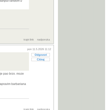
jedanput random u
trajni link
nadporuka
pon 11.5.2026 11:12
Odgovori
Citiraj
 je pao brzo. moze
 napravim barbariana
trajni link
nadporuka