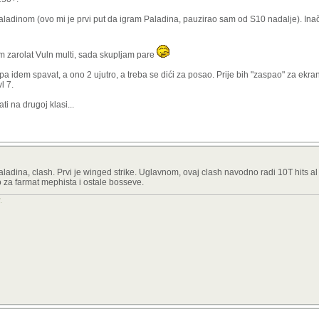
ith charm kako bi imao postenu sansu da ga sabije. mislim, ako vec svi buildovi to mo
a umlate sa 10T damage kao npr clash paladin) onda su trebali uzeti to u obzir.
ladinom (ovo mi je prvi put da igram Paladina, pauzirao sam od S10 nadalje). Ina
ovo do sada najbolja sezona samo je zalosno sto je trebalo tri godine da dodemo do
 zarolat Vuln multi, sada skupljam pare
pa idem spavat, a ono 2 ujutro, a treba se dići za posao. Prije bih "zaspao" za ekr
l 7.
i na drugoj klasi...
adina, clash. Prvi je winged strike. Uglavnom, ovaj clash navodno radi 10T hits al t
za farmat mephista i ostale bosseve.
.