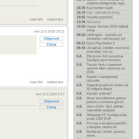
umjetne inteligencije nego
16:36
Koji monitor kupiti
15:33
Auti - ultimativna tema
15:02
Youtube premium
trajni link
nadporuka
13:36
Slušaona
13:20
Uputa: Stremio 2026 najbolji
setup
ned 10.5.2026 20:21
09:32
LifeEngine - pomaže pri
Odgovori
stvaranju i održavanju zdr
09:13
Sony PlayStation 5
Citiraj
08:45
Ukrajinski Jetkiller, novi dron
presretač, lovi sv
5.8.
Electronic Arts preuzima
Saudijski javni investici
5.8.
Toyota Yaris s paketom
opreme Mid+ spremna za
2026
5.8.
Savjeti o nadogradnji
računala
trajni link
nadporuka
5.8.
'Najaviti projekt AI centra od
50 milijardi dolara
5.8.
Koji iptv izabrati?
pon 11.5.2026 0:17
5.8.
Musk investitorima gotovo
Odgovori
polovicu vremena govori
5.8.
Volvo EX50: Veći, jeftiniji i
Citiraj
napredniji nasljedni
5.8.
Sklapanje PC konfiguracija -
iznad 1300 EUR
5.8.
Prvi put u povijesti putnički
zrakoplov obavio let
5.8.
Biciklizam, bicikli, oprema,
staze...