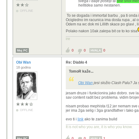
svega i dalje postoji ta
one shot meh
helltidea samo nestanen.
OFFLINE
To se dogada i immortal barbu , pa ti onda i
Ocigledno im racunica ima dosta rupa , al o
Odem na wc dok mi Lillith skace po glavi , l
Polako nakon 10ak zakrpa bit ce to ko sisa
ire
0
0
0
Moj PC
HVALA
Obi Wan
Re: Diablo 4
18 godina
TomoR kaže...
Obi Wan
jesi složio Clash Palu? Ja 
jesam druze i funkcionira jako dobro. sve l
sav content radit bez problema. vidim bro
nisam probao mephista t12 jer nemam sve gl
OFFLINE
jer ima 2ga selig i 3ga grandfather i tako g
evo ti i
link
ako te zanima build
It is not who you are, it is who you know.
0
0
1
Moj PC
HVALA