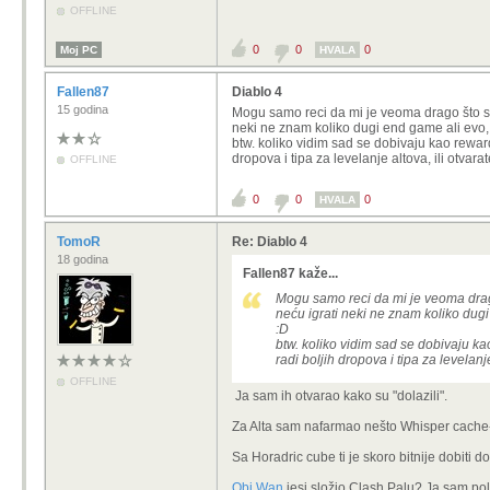
OFFLINE
0
0
0
Moj PC
HVALA
Fallen87
Diablo 4
15 godina
Mogu samo reci da mi je veoma drago što s
neki ne znam koliko dugi end game ali evo, 
btw. koliko vidim sad se dobivaju kao rewardo
dropova i tipa za levelanje altova, ili otvara
OFFLINE
0
0
0
HVALA
TomoR
Re: Diablo 4
18 godina
Fallen87 kaže...
Mogu samo reci da mi je veoma drag
neću igrati neki ne znam koliko dugi
:D
btw. koliko vidim sad se dobivaju kao
radi boljih dropova i tipa za levelanj
OFFLINE
Ja sam ih otvarao kako su "dolazili".
Za Alta sam nafarmao nešto Whisper cache-v
Sa Horadric cube ti je skoro bitnije dobiti d
Obi Wan
jesi složio Clash Palu? Ja sam pola