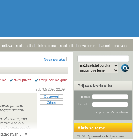
prijava
|
registracija
|
aktivne teme
|
najčitanije
|
nove poruke
|
autori
|
pretraga
Nova poruka
ruke
ravni prikaz
starije poruke gore
Prijava korisnika
sub 9.5.2026 22:09
Odgovori
E-mail:
Citiraj
Lozinka:
tvari pa cisto
e negdje izmedu.
ka. vise sam puta
tatovi vise nisu
5 ali i cinjenica da
Aktivne teme
atak stvari u TXII
a do te mjere da
03:06
Opservatorij Rubin snimio