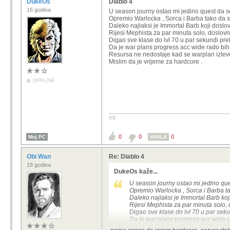
DukeOs
Diablo 4
16 godina
U season journy ostao mi jedino quest da 
Opremio Warlocka , Sorca i Barba tako da s
Daleko najlaksi je Immortal Barb koji doslo
Rijesi Mephista za par minuta solo, doslov
Digao sve klase do lvl 70 u par sekundi pre
Da je war plans progress acc wide rado bi
Resursa ne nedostaje kad se warplan izlevel
Mislim da je vrijeme za hardcore .
OFFLINE
ire
0
0
0
Moj PC
HVALA
Obi Wan
Re: Diablo 4
18 godina
DukeOs kaže...
U season journy ostao mi jedino qu
Opremio Warlocka , Sorca i Barba ta
Daleko najlaksi je Immortal Barb koj
Rijesi Mephista za par minuta solo,
Digao sve klase do lvl 70 u par seku
Da je war plans progress acc wide 
Resursa ne nedostaje kad se warplan 