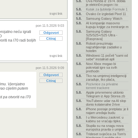
5.8.
Ova Honda iz 1974. dobila
je električni pogon i to
5.8.
Kutak za ljubitelje Formule 1
trajni link
5.8.
Ovako će izgledati Pixel 11
5.8.
Samsung Galaxy Watch
5.8.
AI kompanije masovno
pon 11.5.2026 9:03
kupuju knjige za treniranje m
ojatno neću igrati
5.8.
Samsung Galaxy
Odgovori
S25/S25+/S25 Ultra -
:D
Citiraj
[Rasprava]
riti na l70 radi boljih
5.8.
Roboti preuzimaju
najzahtjevnije zadatke u
hotelim
5.8.
Windowsi 11 počeli "sami od
trajni link
sebe" instalirati apli
5.8.
Novi Xbox mogao bi
pokretati igre sa svih
pon 11.5.2026 9:09
prethodn
Odgovori
5.8.
Tko na umjetnoj inteligenciji
zarađuje, tko plaća,
Citiraj
jmu. Vjerojatno
5.8.
Pozivnice za privatne
torrent trackere
vao cijelim putem
5.8.
Apple privremeno uklonio
Telegram iz App Storea zb
i pa otvoriti na l70
5.8.
YouTubeov udar na AI slop
donio kolateralne žrtve
5.8.
iPhone postaje pretplata: je li
najam uređaja budu
5.8.
I u Mercedesu zaokret: u
kabinu se vraćaju tipke,
5.8.
Stupila su na snagu nova
europska pravila o umjetn
5.8.
Trideset svjećica za Tom's
Hardware (i groblje oko