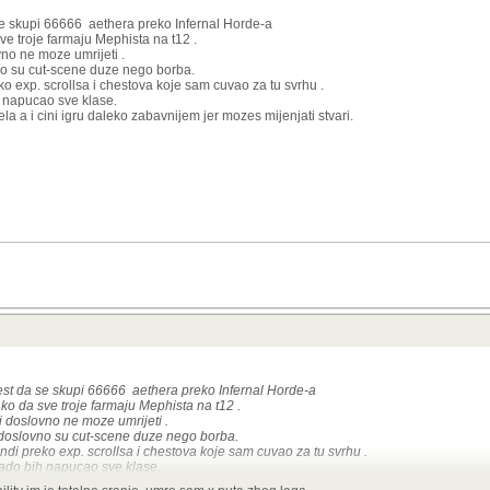
se skupi 66666 aethera preko Infernal Horde-a
ve troje farmaju Mephista na t12 .
vno ne moze umrijeti .
no su cut-scene duze nego borba.
ko exp. scrollsa i chestova koje sam cuvao za tu svrhu .
h napucao sve klase.
a a i cini igru daleko zabavnijem jer mozes mijenjati stvari.
est da se skupi 66666 aethera preko Infernal Horde-a
ko da sve troje farmaju Mephista na t12 .
i doslovno ne moze umrijeti .
 doslovno su cut-scene duze nego borba.
ndi preko exp. scrollsa i chestova koje sam cuvao za tu svrhu .
rado bih napucao sve klase.
izlevela a i cini igru daleko zabavnijem jer mozes mijenjati stvari.