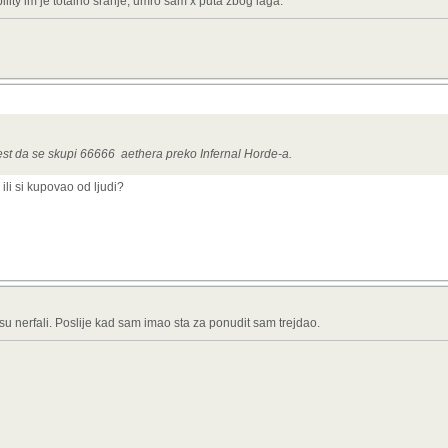
ity im je totalno sranje, umro sam x puta zbog laga.
est da se skupi 66666 aethera preko Infernal Horde-a.
i si kupovao od ljudi?
u nerfali. Poslije kad sam imao sta za ponudit sam trejdao.