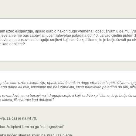
am uzeo ekspanziju, upalio diablo nakon dugo vremena i opet uživam u gejmu. Vjer
levelanje me baš zabavlja, jucer nalevelao paladina do l40, uživao cijelim putem 
vima na bosovima i drugdje crejtovi koji sadrže xp i iteme, to je bolje čuvati pa otvo
te kad dobijete?
o što sam uzeo ekspanziju, upalio diablo nakon dugo vremena i opet uživam u ge
 end game ali evo, levelanje me baš zabavlja, jucer nalevelao paladina do l40, uži
 rewardovima na bosovima i drugdje crejtovi koji sadrže xp i iteme, to je bolje čuvat
e altova, ili otvarate kad dobijete?
a, za čas je na lvl 70.
obar žuti/plavi item pa ga "nadograđivat".
ko počeo stavljati stvari na stranu za njega.