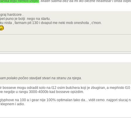
anika koju nemos izbjeć
. Mlatin satima bez da mi iko okrzne healthbar i onda od
graj hardcore .
pet puno je bolji nego na startu.
iku nista , farmam pit 130 i dvaput me neki mob oneshota , c'mon.
sam polako počeo stavljati stvari na stranu za njega.
air bosseve mogu odradit solo na t12 osim butchera koji je zbugiran, a mephisto t10
jeve negdje u rangu 3000-4000b kad bosseve opizdim.
yphove na 100 a i gear nije 100% optimalan tako da... vidit cemo. najgori slucaj
a klepnem i adio.