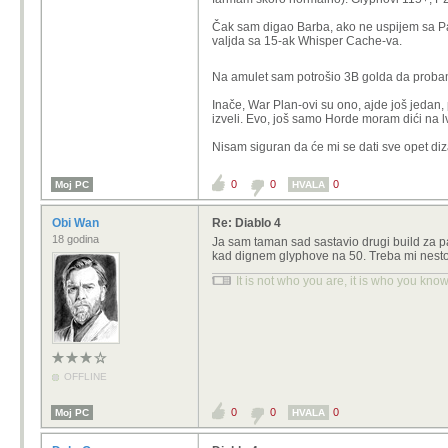
svaki build mora koristit endurant fa
(osim onih koje ne trebaju prep da g
Čak sam digao Barba, ako ne uspijem sa Pa
valjda sa 15-ak Whisper Cache-va.
u svakom slucaju, cini mi se da je 
Na amulet sam potrošio 3B golda da probam
Inače, War Plan-ovi su ono, ajde još jedan, 
izveli. Evo, još samo Horde moram dići na lv
Nisam siguran da će mi se dati sve opet dizat
0
0
0
Moj PC
HVALA
Obi Wan
Re: Diablo 4
18 godina
Ja sam taman sad sastavio drugi build za pal
kad dignem glyphove na 50. Treba mi nesto 
It is not who you are, it is who you know
OFFLINE
0
0
0
Moj PC
HVALA