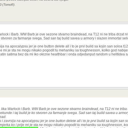
10 (TomoR).
arlock i Barb. WW Barb je ove sezone stvarno braindead, na T12 ni ne triba drzat nit
ko stvoren za farmanje svega. Sad san taj build savea u armory i slazen immortal seli
ja na apocalypsu jer je one button delete all i to je prvi build sa kojin san soloa t
ije mi je sta ne mogu nikako pogodit tu mehaniku sa toughnesson, kolko god nabijes
atin satima bez da mi iko okrzne healthbar i onda odjedanput random u helltidea
 lika Warlock i Barb. WW Barb je ove sezone stvarno braindead, na T12 ni ne triba d
 sekunde i taj build je ko stvoren za farmanje svega. Sad san taj build savea u armor
dead.
 zavrsija na apocalypsu jer je one button delete all i to je prvi build sa kojin san 
mjerka ko i prije mi je sta ne mogu nikako pogodit tu mehaniku sa toughnesson, ko