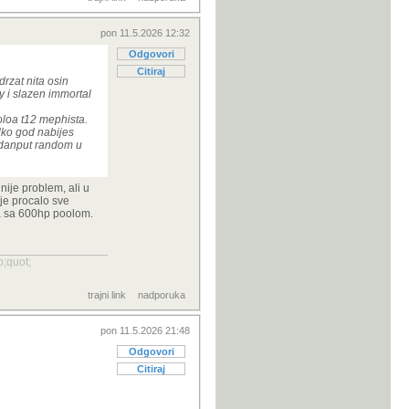
pon 11.5.2026 12:32
Odgovori
Citiraj
rzat nita osin
y i slazen immortal
soloa t12 mephista.
lko god nabijes
jedanput random u
nije problem, ali u
je procalo sve
va sa 600hp poolom.
;quot;
trajni link
nadporuka
pon 11.5.2026 21:48
Odgovori
Citiraj