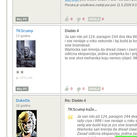
Poruka je uređivana zadnji put pon 11.5.2026 9:
0
0
0
Moj PC
HVALA
TKScump
Diablo 4
13 godina
Ja san isto pit 124, paragon 244 dva lika W
i sve nestaje u roku sekunde i taj build je 
vise braindead.
Warlocka san krenija da dread claws i zavrsi
odlicna ekspanzija, jedina zamjerka ko i pr
ta one shot mehanika koju nemos izbjeć. Ml
OFFLINE
0
0
0
Moj PC
HVALA
DukeOs
Re: Diablo 4
16 godina
TKScump kaže...
Ja san isto pit 124, paragon 244 dva
rally crya i WW i sve nestaje u roku
selig ww build koji je jos vise brain
Warlocka san krenija da dread claws i
Zasad odlicna ekspanzija, jedina za