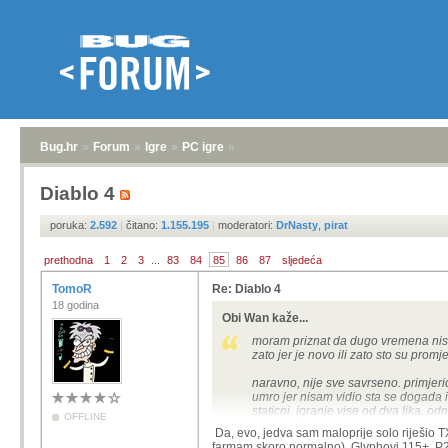
Bug.hr
»
Forum
»
Igre
»
PC igre
»
Diablo 4
poruka:
2.592
|
čitano:
1.155.195
|
moderatori:
DrNasty
,
pirat
prethodna
1
2
3
...
83
84
85
86
87
sljedeća
TomoR
Re: Diablo 4
18 godina
Obi Wan kaže...
moram priznat da dugo vremena nisam
zato jer je novo ili zato sto su pro
naravno, nije sve savrseno. primjeri
umro jer nisam vidio sta se dogada 
staticni. igranje vise od dva lika, od
OFFLINE
warplan progress nije account wide.
Da, evo, jedva sam maloprije solo riješio T
mephisto fight je konceptualno cool,
farmam skoro normalno). Glyphovi 115+, P