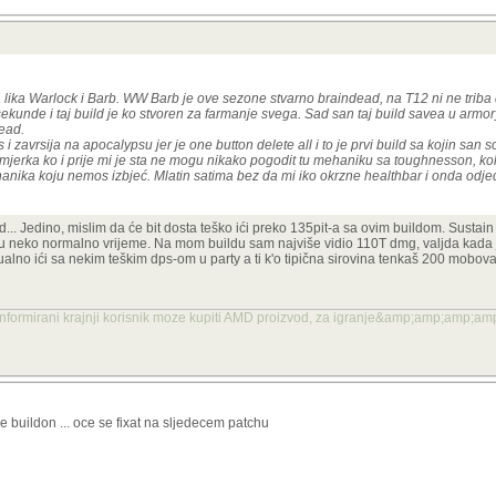
 lika Warlock i Barb. WW Barb je ove sezone stvarno braindead, na T12 ni ne triba d
 sekunde i taj build je ko stvoren za farmanje svega. Sad san taj build savea u armor
dead.
 zavrsija na apocalypsu jer je one button delete all i to je prvi build sa kojin san 
mjerka ko i prije mi je sta ne mogu nikako pogodit tu mehaniku sa toughnesson, ko
ehanika koju nemos izbjeć. Mlatin satima bez da mi iko okrzne healthbar i onda od
... Jedino, mislim da će bit dosta teško ići preko 135pit-a sa ovim buildom. Sustain 
u neko normalno vrijeme. Na mom buildu sam najviše vidio 110T dmg, valjda kada 
ualno ići sa nekim teškim dps-om u party a ti k'o tipična sirovina tenkaš 200 mobo
ormirani krajnji korisnik moze kupiti AMD proizvod, za igranje&amp;amp;amp;amp
 buildon ... oce se fixat na sljedecem patchu