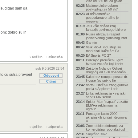
više od 650 tisuća galak
raju koristit
02:28
Matične ploče uskoro
če, digao sam ga
poskupljuju za 50 %?
02:23
AI drži američko
 toga.
gospodarstvo, ali to je
njegova n
01:19
Je li više došao kraj
fantazije „svi-mogu-biti-pro
anom; dobro su ih
01:09
Rusija ubrzava raspad
jedinstvenog globalnog inter
00:43
Garmin
00:42
Veliki dio AI industrije su
marksisti, kaže šef Pa
00:20
EA Sports FC 27
trajni link
nadporuka
00:11
Policajac prerušen u grm
hvatao vozače koji korist
sub 9.5.2026 22:54
23:58
Zašto je Nolanov Odisej
drugačiji od svih dosadašn
o cu sutra provjerit
Odgovori
23:45
Kako bez recepta postati dr.
House (ovisnik o lije
Citiraj
23:42
Varta u stečaju zbog gubitka
posla s Appleom i odb
23:27
Links reklamacija - vanjski
servis MR servis
23:14
Spider-Man "napao" vozače
BMW-a reklamom na
ugrađe
23:11
Pentagon kupio 2000
ukrajinskih jurišnih dronova
u
23:03
Zoox dobio odobrenje za
trajni link
nadporuka
komercijalnu robotaksi usl
22:31
Smiješne slike