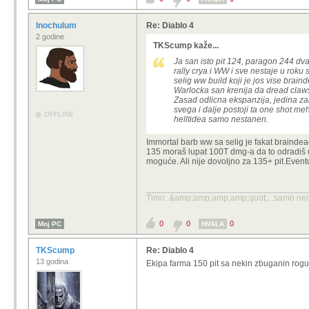
Inochulum
Re: Diablo 4
2 godine
TKScump kaže...
Ja san isto pit 124, paragon 244 dva
rally crya i WW i sve nestaje u roku
selig ww build koji je jos vise brain
Warlocka san krenija da dread claws i
Zasad odlicna ekspanzija, jedina za
svega i dalje postoji ta one shot m
OFFLINE
helltidea samo nestanen.
Immortal barb ww sa selig je fakat braindead
135 moraš lupat 100T dmg-a da to odradiš 
moguće. Ali nije dovoljno za 135+ pit.Event
Timo: &amp;amp;amp;amp;quot;...samo neinf
0
0
0
Moj PC
HVALA
TKScump
Re: Diablo 4
13 godina
Ekipa farma 150 pit sa nekin zbuganin rogue