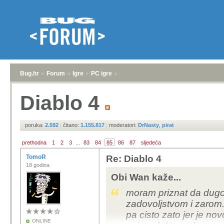
Bug.hr
»
Forum
»
Igre
»
PC igre
»
Diablo 4
poruka:
2.592
|
čitano:
1.155.817
|
moderatori:
DrNasty
,
pirat
prethodna
1
2
3
...
83
84
85
86
87
sljedeća
TomoR
Re: Diablo 4
18 godina
Obi Wan kaže...
moram priznat da dug
zadovoljstvom i zarom. 
pa cisto zato jer je no
ONLINE