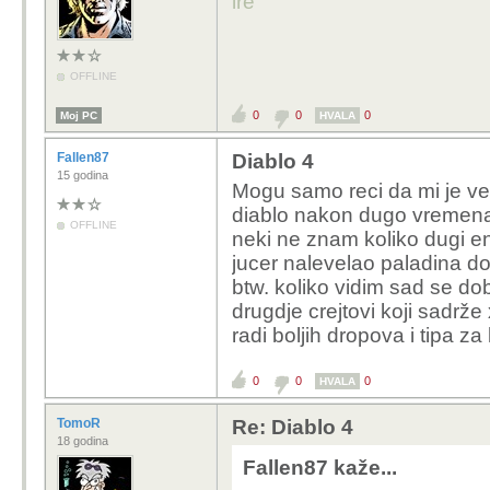
ire
OFFLINE
0
0
0
Moj PC
HVALA
Fallen87
Diablo 4
15 godina
Mogu samo reci da mi je v
diablo nakon dugo vremena 
OFFLINE
neki ne znam koliko dugi e
jucer nalevelao paladina do
btw. koliko vidim sad se d
drugdje crejtovi koji sadrže x
radi boljih dropova i tipa za
0
0
0
HVALA
TomoR
Re: Diablo 4
18 godina
Fallen87 kaže...