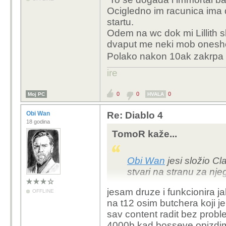
slazen immortal selig w
Ocigledno im racunica ima d
Warlocka san krenija d
startu.
je one button delete all
Odem na wc dok mi Lillith sk
mephista. Zasad odlicn
dvaput me neki mob onesho
je sta ne mogu nikako
Polako nakon 10ak zakrpa b
kolko god nabijes svega
nemos izbjeć
. Mlatin 
ire
odjedanput random u h
0
0
0
Moj PC
HVALA
Obi Wan
Re: Diablo 4
18 godina
TomoR kaže...
Obi Wan
jesi složio Cl
stvari na stranu za nje
jesam druze i funkcionira j
OFFLINE
na t12 osim butchera koji j
sav content radit bez prob
4000b kad bosseve opizdi