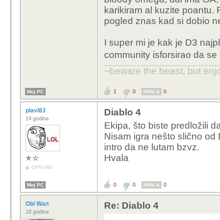
karikiram al kuzite poantu.
pogled znas kad si dobio ne
I super mi je kak je D3 najpl
community isforsirao da se 
~beware the beast, but enjo
1
0
0
Moj PC
HVALA
plavi83
Diablo 4
14 godina
Ekipa, što biste predložili 
Nisam igra nešto slično od D
intro da ne lutam bzvz.
Hvala
OFFLINE
0
0
0
Moj PC
HVALA
Obi Wan
Re: Diablo 4
18 godina