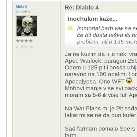
Mauro
Re: Diablo 4
17 godina
Inochulum kaže...
Immortal barb ww sa sel
će bit dosta teško ići 
problem, ali u 135 mor
OFFLINE
normalno vrijeme. Na 
Ja ne kuzim da li je neki vr
valjda kada je procalo
Apoc Warlock, paragon 250
pit.Eventualno ići sa n
Odem u 125 pit i bossa ubij
sirovina tenkaš 200 
naravno na 100 opalim. I o
Apocalypsa. Ono WFT
Mobovi manje vise svi pack
moram sa 5-6 ili vise full A
Na War Plans mi je Pit sad
fakat mi se ne da pun kufe
Sad farmam pomalo Seers z
farm.