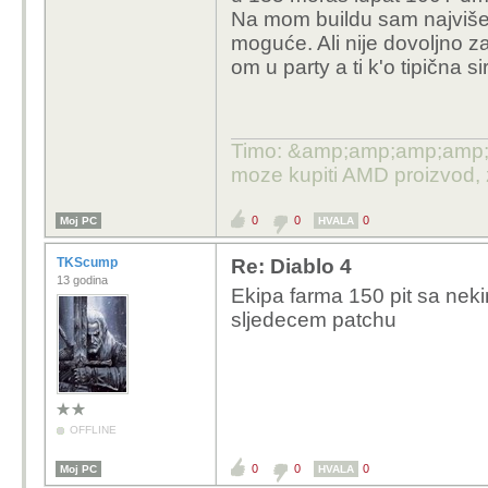
Na mom buildu sam najviše 
mephista. Zasad odlicn
moguće. Ali nije dovoljno z
je sta ne mogu nikako
om u party a ti k'o tipična
kolko god nabijes sveg
nemos izbjeć. Mlatin s
odjedanput random u h
Timo: &amp;amp;amp;amp;quo
moze kupiti AMD proizvod,
0
0
0
Moj PC
HVALA
TKScump
Re: Diablo 4
13 godina
Ekipa farma 150 pit sa neki
sljedecem patchu
OFFLINE
0
0
0
Moj PC
HVALA