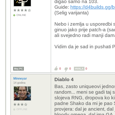
digao samo na 103.
Guide:
https://d4builds.gg
(Selig varijanta)
ONLINE
Nebo i zemlja u usporedbi s 
ginuo jako prije patch-a (s
ali svejedno radi manji d
Vidim da je sad in pushati
0
0
0
Moj PC
HVALA
Minneyar
Diablo 4
14 godina
Bas, zasto uniqueovi jedno
random... meni se gadi taj 
slojeva RNG, dropova ko kis
padne Shako da mi je pao S
provjera: dal je ancient, dal
OFFLINE
bloody omega, dal ima GA, 