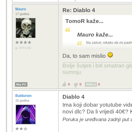
Mauro
Re: Diablo 4
17 godina
TomoR kaže...
Mauro kaže...
Na zalost, nikako da mi pa
OFFLINE
znam koliko Grandfathera ili
Da, to sam mislio
Transmog ti neće pomoći, trebaš Tran
Bolje šutjeti i biti smatran g
sumnju.
Pretpostavljam da si mi
time (Gem strength na
0
0
0
Moj PC
HVALA
Baldurion
Diablo 4
15 godina
Ima koji dobar yotutube video
novi dlc? Da li vrijedi 40€?
Poruka je uređivana zadnji put 