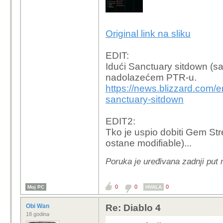
Original link na sliku
EDIT:
Idući Sanctuary sitdown (sa
nadolazećem PTR-u.
https://news.blizzard.com/e
sanctuary-sitdown
EDIT2:
Tko je uspio dobiti Gem Str
ostane modifiable)...
Poruka je uređivana zadnji put
0
0
0
Moj PC
HVALA
Obi Wan
Re: Diablo 4
18 godina