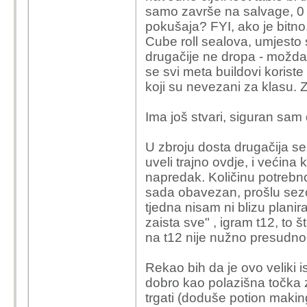
samo završe na salvage, 0 my
pokušaja? FYI, ako je bitno
Cube roll sealova, umjesto s
drugačije ne dropa - možda
se svi meta buildovi korist
koji su nevezani za klasu. Z
Ima još stvari, siguran sam
U zbroju dosta drugačija s
uveli trajno ovdje, i većina 
napredak. Količinu potrebno
sada obavezan, prošlu sez
tjedna nisam ni blizu plani
zaista sve" , igram t12, to š
na t12 nije nužno presudno
Rekao bih da je ovo veliki i
dobro kao polazišna točka z
trgati (doduše potion makin