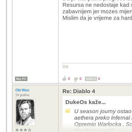
Resursa ne nedostaje kad se
zabavnijem jer mozes mijenja
Mislim da je vrijeme za hard
ire
0
0
0
Moj PC
HVALA
Obi Wan
Re: Diablo 4
18 godina
DukeOs kaže...
U season journy ostao
aethera preko Inferna
Opremio Warlocka , Sor
Mephista na t12 .