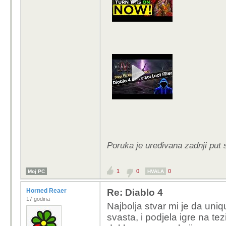
Poruka je uređivana zadnji put 
1
0
0
Moj PC
HVALA
Horned Reaer
Re: Diablo 4
17 godina
Najbolja stvar mi je da uniq
svasta, i podjela igre na te