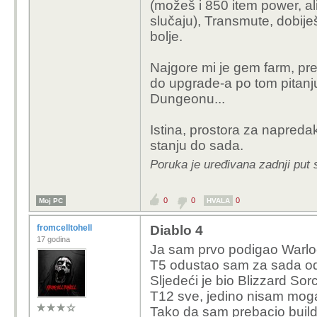
(možeš i 850 item power, al
slučaju), Transmute, dobije
bolje.
Najgore mi je gem farm, pr
do upgrade-a po tom pitanj
Dungeonu...
Istina, prostora za napredak
stanju do sada.
Poruka je uređivana zadnji put 
0
0
0
Moj PC
HVALA
fromcelltohell
Diablo 4
17 godina
Ja sam prvo podigao Warloc
T5 odustao sam za sada od
Sljedeći je bio Blizzard S
T12 sve, jedino nisam moga
Tako da sam prebacio build 