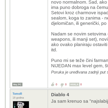
novo normalnom. Sad, ako 
ima puno dobroga na čemu s
Setovi kroz charmove ispad
sealom, koga to zanima - ne d
djelomičan, ili generički, po
Nadam se novim setovima (c
weapons, ili manji set), n
ako ovako planiraju ostavit
itd.
Puno mi se teže čini farma
NIJEDAN max level gem, što
Poruka je uređivana zadnji put 
0
0
0
Moj PC
HVALA
TomoR
Diablo 4
18 godina
Ja sam krenuo sa "najslabi