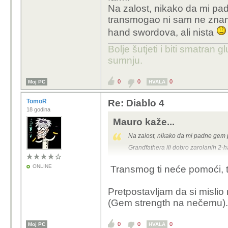
Na zalost, nikako da mi p
transmogao ni sam ne znam 
hand swordova, ali nista
Bolje šutjeti i biti smatran g
sumnju.
0
0
0
Moj PC
HVALA
TomoR
Re: Diablo 4
18 godina
Mauro kaže...
Na zalost, nikako da mi padne gem
Grandfathera ili dobro zarolanih 2-
ONLINE
Transmog ti neće pomoći, tr
Pretpostavljam da si mislio 
(Gem strength na nečemu).
0
0
0
Moj PC
HVALA