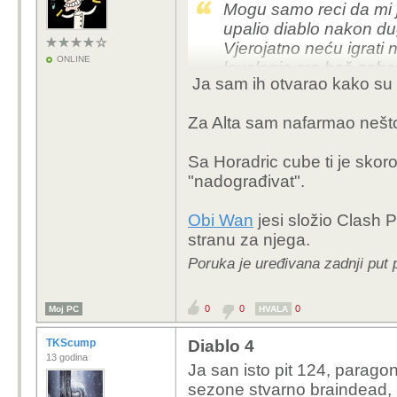
Mogu samo reci da mi 
upalio diablo nakon d
Vjerojatno neću igrati
ONLINE
levelanje me baš zabav
Ja sam ih otvarao kako su "
cijelim putem :D
btw. koliko vidim sad 
Za Alta sam nafarmao nešto
drugdje crejtovi koji sad
na l70 radi boljih dropo
Sa Horadric cube ti je skoro 
dobijete?
"nadograđivat".
Obi Wan
jesi složio Clash P
stranu za njega.
Poruka je uređivana zadnji put
0
0
0
Moj PC
HVALA
TKScump
Diablo 4
13 godina
Ja san isto pit 124, parago
sezone stvarno braindead, na