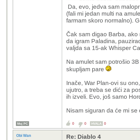
zaista dobre, odnosno i
Da, evo, jedva sam malopr
negdje izmedu.
(fali mi jedan multi na amule
farmam skoro normalno). G
naravno, nije sve savrse
apsolutno kurca ne vi
Čak sam digao Barba, ako n
sam puta umro jer nisa
da igram Paladina, pauzira
zatim tu je situacija 
valjda sa 15-ak Whisper C
statovi vise nisu static
altovi nije cool jer myt
Na amulet sam potrošio 3B 
prijasnjih 35 ali i cin
skupljam pare
mephisto fight je koncep
zatrpan sa cutscene, 
Inače, War Plan-ovi su ono,
da svaki build mora kor
ujutro, a treba se dići za 
postenu sansu da ga sa
ih izveli. Evo, još samo Hor
koristit (osim onih koj
damage kao npr clash pa
Nisam siguran da će mi se da
u svakom slucaju, cini
0
samo je zalosno sto je
0
0
Moj PC
HVALA
Obi Wan
Re: Diablo 4