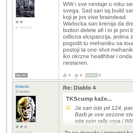
WW i sve nestaje u roku sek
svega. Sad san taj build sa
koji je jos vise braindead.
Warlocka san krenija da dre
OFFLINE
button delete all i to je prv
odlicna ekspanzija, jedina 
pogodit tu mehaniku sa tou
postoji ta one shot mehanik
iko okrzne healthbar i ond
nestanen.
0
0
0
Moj PC
HVALA
DukeOs
Re: Diablo 4
16 godina
TKScump kaže...
Ja san isto pit 124, p
Barb je ove sezone stv
nita osin rally crya i W
ko stvoren za farmanje
To se dogada i immortal bar
OFFLINE