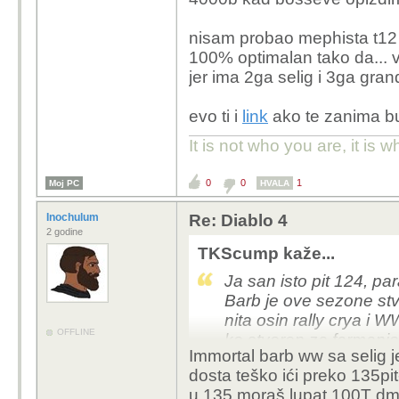
nisam probao mephista t12 
100% optimalan tako da... v
jer ima 2ga selig i 3ga gran
evo ti i
link
ako te zanima bu
It is not who you are, it is
0
0
1
Moj PC
HVALA
Inochulum
Re: Diablo 4
2 godine
TKScump kaže...
Ja san isto pit 124, p
Barb je ove sezone stv
nita osin rally crya i W
OFFLINE
ko stvoren za farmanje
Immortal barb ww sa selig je
slazen immortal selig w
dosta teško ići preko 135pit
Warlocka san krenija d
u 135 moraš lupat 100T dmg
je one button delete all