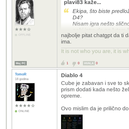
plavi83 kaže...
Ekipa, što biste predlo
D4?
Nisam igra nešto slično
neki intro da ne lutam 
najbolje pitat chatgpt da ti
OFFLINE
Hvala
ima.
It is not who you are, it is
1
0
0
Moj PC
HVALA
TomoR
Diablo 4
18 godina
Cube je zabavan i sve to sku
prism dodati kada nešto že
opreme.
Ovo mislim da je prilično do
ONLINE