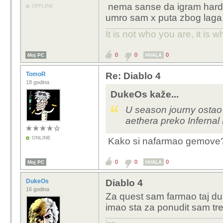
nema sanse da igram hardcor
OFFLINE
Daleko najlaksi je Immo
umro sam x puta zbog laga
Rijesi Mephista za par
nego borba.
It is not who you are, it is
Digao sve klase do lvl 
chestova koje sam cuv
0
0
0
Moj PC
HVALA
Da je war plans progre
Resursa ne nedostaje k
TomoR
Re: Diablo 4
18 godina
zabavnijem jer mozes mi
DukeOs kaže...
Mislim da je vrijeme za
U season journy ostao
aethera preko Infernal
ONLINE
Kako si nafarmao gemove? S
0
0
0
Moj PC
HVALA
DukeOs
Diablo 4
16 godina
Za quest sam farmao taj du
imao sta za ponudit sam tre