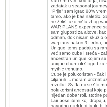
Kad smo već kod toga, nisa
zadatak u seasonal journey 
"Prije" sam igrao 80% vremen
tamo, ako je baš naletilo. 
ne želiš, ako ništa zbog war
WAR PLANS experience se ne
sam gluposti za altove, kao 
odmah, dok nisam skužio o
warplans nakon 3 tjedna, ne
Unique items padaju sa rand
već samo cube i sreća - zaš
ancestran unique kojem se žel
unique charm ili štogod za r
mythic trenutno.
Cube je polukoristan - čak i
ciljani ili ... moram priznat
rezultat. Sviđa mi se što mo
polukorisni ancestral koje p
nijedan dobar roll, stotine
Lair boss itemi koji dropaju
navodno cijeli loot table bi 