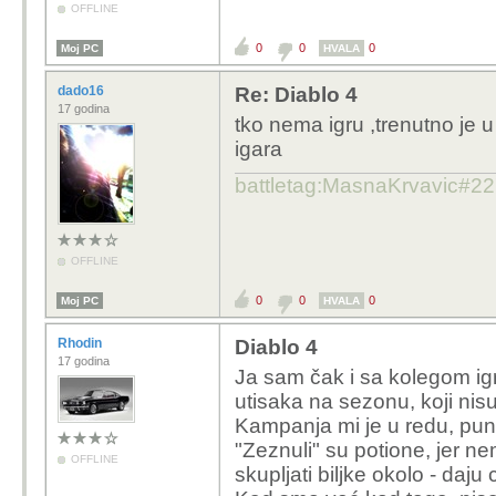
OFFLINE
0
0
0
Moj PC
HVALA
dado16
Re: Diablo 4
17 godina
tko nema igru ,trenutno je 
igara
battletag:MasnaKrvavic#2
OFFLINE
0
0
0
Moj PC
HVALA
Rhodin
Diablo 4
17 godina
Ja sam čak i sa kolegom igra
utisaka na sezonu, koji nisu 
Kampanja mi je u redu, puno
"Zeznuli" su potione, jer 
OFFLINE
skupljati biljke okolo - daj