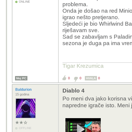
ONLINE
problema.
Onda je došao na red Mini
igrao nešto pretjerano.
Sljedeći je bio Whirlwind Ba
riješavam sve.
Sad se zabavljam s Paladino
sezona je duga pa ima vre
Tigar Krezumica
0
0
0
Moj PC
HVALA
Baldurion
Diablo 4
15 godina
Po meni dva jako korisna vide
napredne igrače isto. Meni
OFFLINE