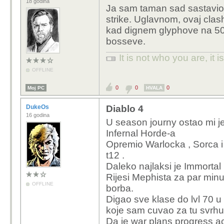
18 godina
Ja sam taman sad sastavio d
strike. Uglavnom, ovaj clash
kad dignem glyphove na 50.
bosseve.
It is not who you are, it
OFFLINE
0
0
0
Moj PC
HVALA
DukeOs
Diablo 4
16 godina
U season journy ostao mi j
Infernal Horde-a
Opremio Warlocka , Sorca i
t12 .
Daleko najlaksi je Immortal
Rijesi Mephista za par min
OFFLINE
borba.
Digao sve klase do lvl 70 u
koje sam cuvao za tu svrhu
Da je war plans progress a