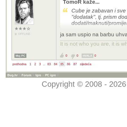
TomoR kaže...
Cube je zabavan i sve t
"dodatak", tj. prism do
dodati/maknuti/promij
ja sam uspio na barbu uhva
OFFLINE
Ovo mislim da je prilič
It is not who you are, it is
Original link na sliku
0
0
0
Moj PC
HVALA
EDIT:
prethodna
1
2
3
...
83
84
85
86
87
sljedeća
Idući Sanctuary sitdow
nadolazećem PTR-u.
Bug.hr
»
Forum
»
Igre
»
PC igre
»
https://news.blizzard.
Copyright © 2008 - 2026 
sanctuary-sitdown
EDIT2:
Tko je uspio dobiti Ge
item ostane modifiable)