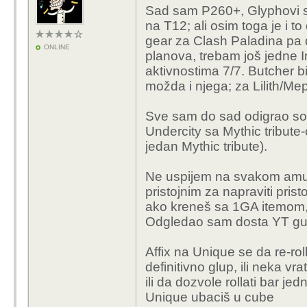
Sad sam P260+, Glyphovi su
na T12; ali osim toga je i 
gear za Clash Paladina pa 
ONLINE
planova, trebam još jedne 
aktivnostima 7/7. Butcher bi
možda i njega; za Lilith/Me
Sve sam do sad odigrao sol
Undercity sa Mythic tribute
jedan Mythic tribute).
Ne uspijem na svakom amul
pristojnim za napraviti prist
ako kreneš sa 1GA itemom, 
Odgledao sam dosta YT guid
Affix na Unique se da re-roll
definitivno glup, ili neka vr
ili da dozvole rollati bar je
Unique ubaciš u cube