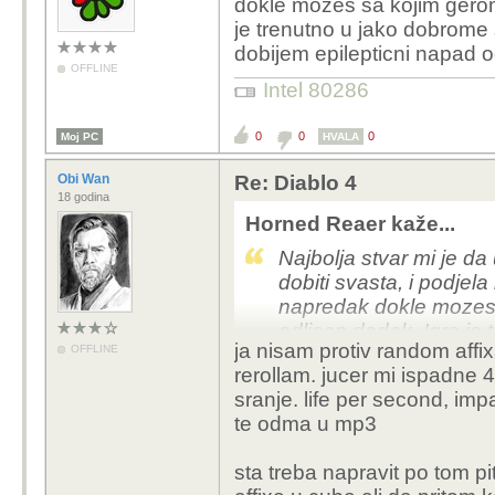
dokle mozes sa kojim gerom
je trenutno u jako dobrome
dobijem epilepticni napad 
OFFLINE
Intel 80286
0
0
0
Moj PC
HVALA
Obi Wan
Re: Diablo 4
18 godina
Horned Reaer kaže...
Najbolja stvar mi je da
dobiti svasta, i podjela
napredak dokle mozes 
odlican dodak. Igra je
ja nisam protiv random affix
OFFLINE
smanje efekte spelova
rerollam. jucer mi ispadne 4
bljeskanja haha
sranje. life per second, im
te odma u mp3
sta treba napravit po tom pi