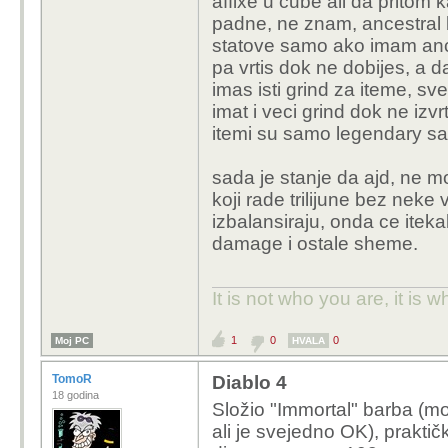
affixe u cube ali da pritom 
padne, ne znam, ancestral 
statove samo ako imam ance
pa vrtis dok ne dobijes, a da
imas isti grind za iteme, sv
imat i veci grind dok ne izvr
itemi su samo legendary sa
sada je stanje da ajd, ne m
koji rade trilijune bez neke 
izbalansiraju, onda ce itekak
damage i ostale sheme.
It is not who you are, it is
1
0
0
Moj PC
HVALA
TomoR
Diablo 4
18 godina
Složio "Immortal" barba (moj
ali je svejedno OK), praktičk