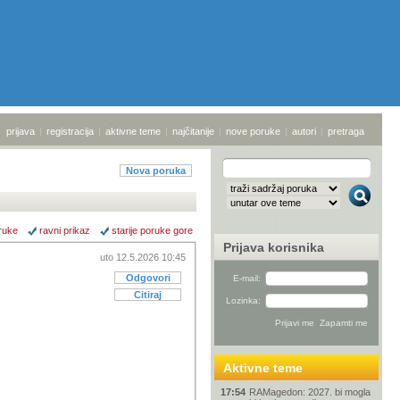
prijava
|
registracija
|
aktivne teme
|
najčitanije
|
nove poruke
|
autori
|
pretraga
Nova poruka
ruke
ravni prikaz
starije poruke gore
Prijava korisnika
uto 12.5.2026 10:45
Odgovori
E-mail:
Citiraj
Lozinka:
Aktivne teme
17:54
RAMagedon: 2027. bi mogla