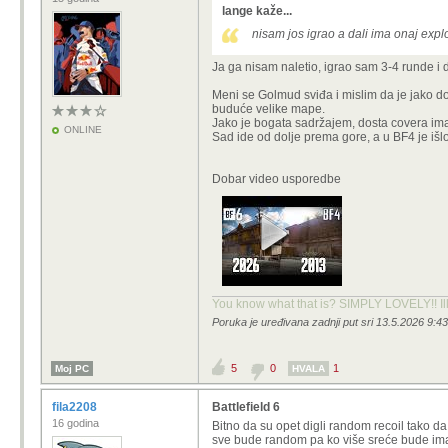
lange kaže...
nisam jos igrao a dali ima onaj expl
Ja ga nisam naletio, igrao sam 3-4 runde i 
Meni se Golmud sviđa i mislim da je jako 
buduće velike mape.
Jako je bogata sadržajem, dosta covera ima,
ONLINE
Sad ide od dolje prema gore, a u BF4 je išl
Dobar video usporedbe
You know what that is? SIMPLY LOVELY!! Ill
Poruka je uređivana zadnji put sri 13.5.2026 9:4
5
0
1
Moj PC
HVALA
fila2208
Battlefield 6
16 godina
Bitno da su opet digli random recoil tako d
sve bude random pa ko više sreće bude imao