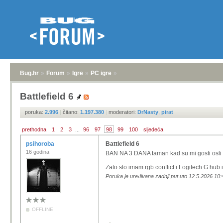
Bug.hr
»
Forum
»
Igre
»
PC igre
»
Battlefield 6
poruka:
2.996
|
čitano:
1.197.380
|
moderatori:
DrNasty
,
pirat
prethodna
1
2
3
...
96
97
98
99
100
sljedeća
psihoroba
Battlefield 6
16 godina
BAN NA 3 DANA taman kad su mi gosti osli
Zato sto imam rgb conflict i Logitech G hub i
Poruka je uređivana zadnji put uto 12.5.2026 10:
OFFLINE