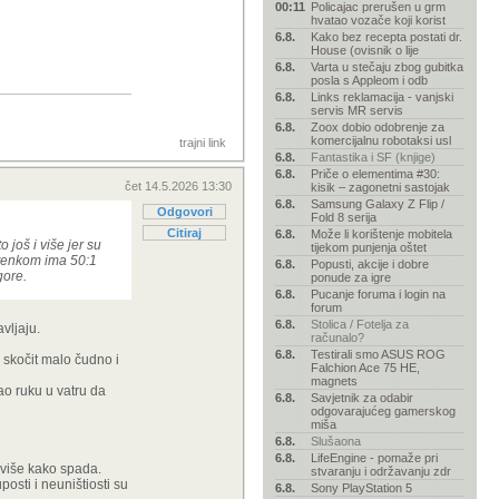
00:11
Policajac prerušen u grm
hvatao vozače koji korist
6.8.
Kako bez recepta postati dr.
House (ovisnik o lije
6.8.
Varta u stečaju zbog gubitka
posla s Appleom i odb
6.8.
Links reklamacija - vanjski
servis MR servis
6.8.
Zoox dobio odobrenje za
komercijalnu robotaksi usl
trajni link
6.8.
Fantastika i SF (knjige)
6.8.
Priče o elementima #30:
čet 14.5.2026 13:30
kisik – zagonetni sastojak
6.8.
Samsung Galaxy Z Flip /
Odgovori
Fold 8 serija
Citiraj
6.8.
Može li korištenje mobitela
 još i više jer su
tijekom punjenja oštet
a tenkom ima 50:1
6.8.
Popusti, akcije i dobre
gore.
ponude za igre
6.8.
Pucanje foruma i login na
forum
6.8.
Stolica / Fotelja za
vljaju.
računalo?
6.8.
Testirali smo ASUS ROG
a skočit malo čudno i
Falchion Ace 75 HE,
magnets
dao ruku u vatru da
6.8.
Savjetnik za odabir
odgovarajućeg gamerskog
miša
6.8.
Slušaona
6.8.
LifeEngine - pomaže pri
 više kako spada.
stvaranju i održavanju zdr
osti i neuništiosti su
6.8.
Sony PlayStation 5