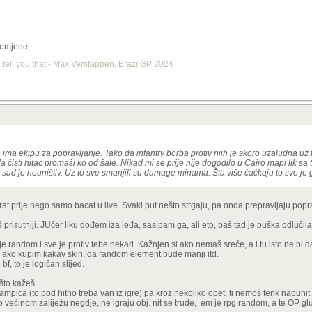
promjene.
 tell you that - Max Verstappen, BrazilGP 2024
 ima ekipu za popravljanje. Tako da infantry borba protiv njih je skoro uzaludna uz to
a čisti hitac promaši ko od šale. Nikad mi se prije nije dogodilo u Cairo mapi lik s
m sad je neuništiv. Uz to sve smanjili su damage minama. Šta više čačkaju to sve je 
rat prije nego samo bacat u live. Svaki put nešto strgaju, pa onda prepravljaju popra
prisutniji. JUčer liku dođem iza leđa, sasipam ga, ali eto, baš tad je puška odlučil
 je random i sve je protiv tebe nekad. Kažnjen si ako nemaš sreće, a i tu isto ne bi 
 ako kupim kakav skin, da random element bude manji itd.
f, to je logičan slijed.
što kažeš.
ampica (to pod hitno treba van iz igre) pa kroz nekoliko opet, ti nemoš tenk napunit
većinom zaliježu negdje, ne igraju obj. nit se trude, em je rpg random, a te OP glup