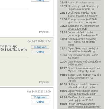
Citiraj
16:45
Auti - ultimativna tema
16:39
Destrier je unikatna verzija
Bugattijeva modela Bo
16:38
Društvena mreža Truth
Social legalizirala insajder
15:56
Prva prezentacija GTA 6
igrivosti bit će premijern
15:22
Sklapanje PC konfiguracija -
iznad 1300 EUR
trajni link
15:02
Jedna od četiri osobe
generacije Z oslanja na AI n
13:48
Kod Makarske prevozio
čet 14.5.2026 11:54
SUP dasku na skuteru –
popri
iše jer su rpg
Odgovori
13:01
OpenAI-jev novi uređaj bit
50:1 k/d. Tko je prije
će veličine hokejaškog
Citiraj
11:24
Koji televizor kupiti - vodič
za odabir
11:04
Gdje iPhone košta najviše u
2026. godini?
09:22
SpaceX-ova raketa pala na
Mjesec, fotografije krat
08:55
Spider-Man "napao" vozače
BMW-a reklamom na
ugrađe
trajni link
08:10
Hi-Fi vs. Head-Fi: Kako se
vrhunski zvuk preselio
03:06
Opservatorij Rubin snimio
čet 14.5.2026 13:00
više od 650 tisuća galak
Odgovori
02:28
Matične ploče uskoro
poskupljuju za 50 %?
Citiraj
01:09
Rusija ubrzava raspad
jedinstvenog globalnog inter