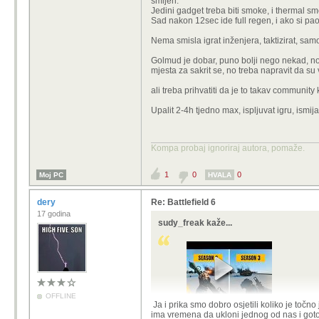
smijeh.
Jedini gadget treba biti smoke, i thermal s
Sad nakon 12sec ide full regen, i ako si pao
Nema smisla igrat inženjera, taktizirat, samo
Golmud je dobar, puno bolji nego nekad, no
mjesta za sakrit se, no treba napravit da su 
ali treba prihvatiti da je to takav community koj
Upalit 2-4h tjedno max, ispljuvat igru, ismijat 
Kompa probaj ignoriraj autora, pomaže.
1
0
0
Moj PC
HVALA
dery
Re: Battlefield 6
17 godina
sudy_freak kaže...
OFFLINE
Ja i prika smo dobro osjetili koliko je točno
ima vremena da ukloni jednog od nas i gotovo