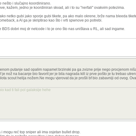
nešto i slučajno koordinirano.
, kažem, jedno je koordiniran skvad, ali i to su ''nerfali'' ovakvim potezima.
ako netko gubi jako sporje gubi tikete, pa ako malo okrene, brže nama bleeda tikete
omeback, a AI ga je skriptirao kao što i vrti spwnove po potrebi.
 sve detaljne promjene.
aže BDS dobri moj dr netcode i to je ono što nas uništava u RL, ali sad ingame.
je točno jer napadamo u duetu i to je skroz druga priča sad. Prije tenk nije imao šan
 jednog od nas i gotovo je. Znači treba cijeli squad složit za lov na tenk što je vrlo
jaka. Sad je recon sa c4 preuzeo ulogu inžinjera, uspijem bacit dva c4 oštetim ga 
ocjenom putanje sad opalim napamet brzinski pa ga zvizne prije nego procjenom niš
bf je nož na bacanje bio favorit jer je bila nagrada kill iz prve pošto je tu trebao utren
ta scout helija nožem.Ne mogu vjerovat da je prošli bf bio zabavniji od ovog. Ovaj 
o kad ti fali pol galaksije hehe
 i mogu reć top sniper ali ima osjetan bullet drop.