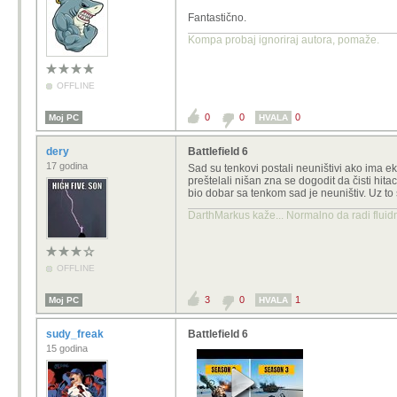
Fantastično.
Kompa probaj ignoriraj autora, pomaže.
OFFLINE
0
0
0
Moj PC
HVALA
dery
Battlefield 6
17 godina
Sad su tenkovi postali neuništivi ako ima eki
preštelali nišan zna se dogodit da čisti hita
bio dobar sa tenkom sad je neuništiv. Uz to
DarthMarkus kaže... Normalno da radi fluidni
OFFLINE
3
0
1
Moj PC
HVALA
sudy_freak
Battlefield 6
15 godina