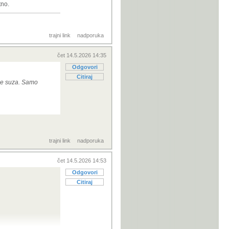
tno.
trajni link
nadporuka
čet 14.5.2026 14:35
Odgovori
Citiraj
ude suza. Samo
trajni link
nadporuka
čet 14.5.2026 14:53
Odgovori
Citiraj