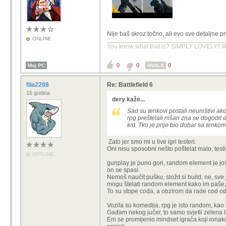
Nije baš skroz točno, ali evo sve detaljne 
ONLINE
You know what that is? SIMPLY LOVELY!! Ill
0
0
0
Moj PC
HVALA
fila2208
Re: Battlefield 6
16 godina
dery kaže...
Sad su tenkovi postali neuništivi ako
rpg preštelali nišan zna se dogodit d
k/d. Tko je prije bio dobar sa tenko
Zato jer smo mi u live igri testeri.
Oni nisu sposobni nešto poštelat malo, testi
OFFLINE
gunplay je puno gori, random element je još 
on se spasi.
Nemoš naučit pušku, složit si build, ne, sve
mogu štelati random element kako im paše,
To su stope coda, a obzirom da rade cod od b
Vozila su komedija, rpg je isto random, kao 
Gađam nekog jučer, to samo svjetli zelena l
Em se promijenio mindset igrača koji ionako 