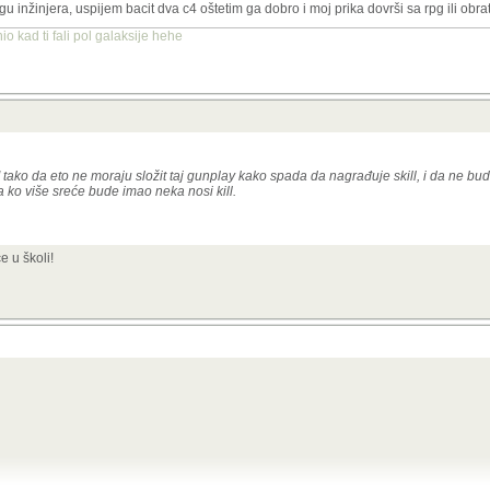
 inžinjera, uspijem bacit dva c4 oštetim ga dobro i moj prika dovrši sa rpg ili obra
taljne promjene.
o kad ti fali pol galaksije hehe
tako da eto ne moraju složit taj gunplay kako spada da nagrađuje skill, i da ne b
ko više sreće bude imao neka nosi kill.
e u školi!