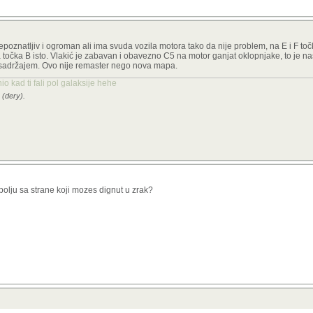
natljiv i ogroman ali ima svuda vozila motora tako da nije problem, na E i F toč
očka B isto. Vlakić je zabavan i obavezno C5 na motor ganjat oklopnjake, to je naš
ta sadržajem. Ovo nije remaster nego nova mapa.
o kad ti fali pol galaksije hehe
 (dery).
 polju sa strane koji mozes dignut u zrak?