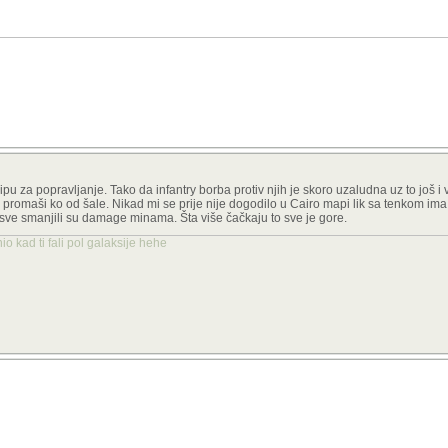
pu za popravljanje. Tako da infantry borba protiv njih je skoro uzaludna uz to još i v
c promaši ko od šale. Nikad mi se prije nije dogodilo u Cairo mapi lik sa tenkom ima 
 sve smanjili su damage minama. Šta više čačkaju to sve je gore.
o kad ti fali pol galaksije hehe