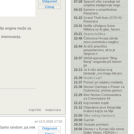
Odgovori
07:28
SpaceX više zarađuje od
umjetne inteligencije nego
Citiraj
04:22
Kamere u smartfonima-
Rasprava
01:22
Grand Theft Auto (GTA VI) -
Rasprava
23:31
Netflix oživljava Gene
 što engine može za
Wildera uz AI glas, fanovi
23:21
Stupna bušilica
ed imenovanja.
22:46
Četvorica Hrvata otkrila
novu svemirsku maglicu
22:44
AI drži američko
gospodarstvo, ali to je
njegova n
22:37
NASA operacijom "Bing
Bang" osigurala još barem
go
22:13
Je li više došao kraj
fantazije „svi-mogu-biti-pro
21:39
Nosite li sat?
21:37
Pomoć pri odabiru mobitela
21:36
Nissan Qashqai e-Power za
Guinnessa: prešao gotovo
21:29
Klon Norton Commandera
za Commodore 64
21:21
Koji monitor kupiti
21:12
Objavljene prve fotografije
trajni link
nadporuka
kratera koji je na Mje
21:00
Slike vašeg Hardvera
20:08
Garmin
sri 13.5.2026 17:53
19:33
Youtube premium
a. Samo random, pa nek
Odgovori
16:56
Disney+ u Europi više nema
Dolby Vision, HDR10+ i