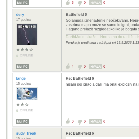
3
0
0
Moj PC
HVALA
dery
Battlefield 6
17 godina
Golamuda iznenađenje neočekivano. Neprepoz
zasebna mapa može se samo to igrat, onda t
i lagano prelazit razgledat koliko je boga
DarthMarkus kaže... Normalno da radi fluidni
Poruka je uređivana zadnji put sri 13.5.2026 1:13
OFFLINE
4
0
0
Moj PC
HVALA
lange
Re: Battlefield 6
15 godina
nisam jos igrao a dali ima onaj exploziv na
OFFLINE
0
0
0
Moj PC
HVALA
sudy_freak
Re: Battlefield 6
15 godina