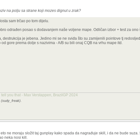
oziv na polju sa strane koji mozes dignut u zrak?
dosta sam trčao po tom dijelu.
dobro odrađen posao s dodavanjem naše voljene mape. Odličan izbor + test za ono
 destrukcija je jebena. Jedino mi se ne sviđa što su zamijenili pointove tj redoslj
o od gore prema dolje s nazivima - A/B su bili onaj CQB na vrhu mape itd.
 tell you that - Max Verstappen, BrazilGP 2024
3 (sudy_freak).
a eto ne moraju složit taj gunplay kako spada da nagrađuje skill, i da ne bude suz
 neka nosi kill.