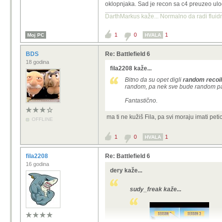
oklopnjaka. Sad je recon sa c4 preuzeo ulogu
Nije baš skroz točno, ali evo sve de
DarthMarkus kaže... Normalno da radi fluidni
1
0
1
Moj PC
HVALA
BDS
Re: Battlefield 6
18 godina
fila2208 kaže...
Bitno da su opet digli
random recoil
random, pa nek sve bude random pa 
Fantastično.
ma ti ne kužiš Fila, pa svi moraju imati petic
OFFLINE
1
0
1
HVALA
fila2208
Re: Battlefield 6
16 godina
dery kaže...
sudy_freak kaže...