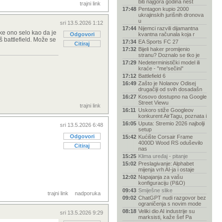
biti najgora godina nest
trajni link
17:48
Pentagon kupio 2000
ukrajinskih jurišnih dronova
u
sri 13.5.2026 1:12
17:44
Nijemci razvili dijamantna
ke ono selo kao da je
Odgovori
kvantna računala koja r
 battlefield. Može se
17:34
EA Sports FC 27
Citiraj
17:32
Bijeli haker promijenio
stranu? Doznalo se tko je
17:29
Nedeterministički model ili
kraće - "me'sečini"
17:12
Battlefield 6
16:49
Zašto je Nolanov Odisej
drugačiji od svih dosadašn
16:27
Kosovo dostupno na Google
Street Viewu
trajni link
16:11
Uskoro stiže Googleov
konkurent AirTagu, poznata i
16:05
Uputa: Stremio 2026 najbolji
sri 13.5.2026 6:48
setup
Odgovori
15:42
Kućište Corsair Frame
4000D Wood RS oduševilo
Citiraj
nas
15:25
Klima uređaj - pitanje
15:02
Preslagivanje: Alphabet
mijenja vrh AI-ja i ostaje
12:02
Napajanja za vašu
konfiguraciju (P&O)
09:43
Smiješne slike
trajni link
nadporuka
09:02
ChatGPT nudi razgovor bez
ograničenja s novim mode
08:18
Veliki dio AI industrije su
sri 13.5.2026 9:29
marksisti, kaže šef Pa