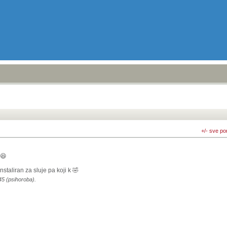
+/- sve po
 😆
nstaliran za sluje pa koji k 🤣
45 (psihoroba).