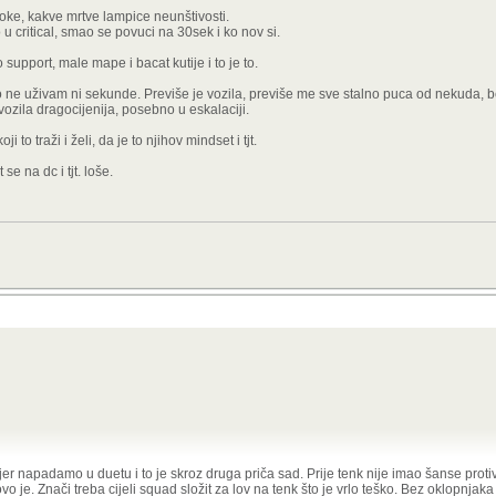
moke, kakve mrtve lampice neunštivosti.
 u critical, smao se povuci na 30sek i ko nov si.
 support, male mape i bacat kutije i to je to.
 ne uživam ni sekunde. Previše je vozila, previše me sve stalno puca od nekuda, b
vozila dragocijenija, posebno u eskalaciji.
i to traži i želi, da je to njihov mindset i tjt.
se na dc i tjt. loše.
 jer napadamo u duetu i to je skroz druga priča sad. Prije tenk nije imao šanse proti
 je. Znači treba cijeli squad složit za lov na tenk što je vrlo teško. Bez oklopnjak