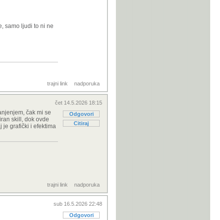
, samo ljudi to ni ne
se protiv nas
 teško. Bez
dobro i moj prika
trajni link
nadporuka
čet 14.5.2026 18:15
anjenjem, čak mi se
Odgovori
iran skill, dok ovde
Citiraj
je grafički i efektima
trajni link
nadporuka
sub 16.5.2026 22:48
Odgovori