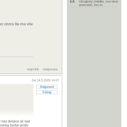
6.8.
Ukrajinski Jetkiller, novi dron
presretač, lovi sv
ez obzira šta ima više
trajni link
nadporuka
čet 14.5.2026 14:07
Odgovori
Citiraj
v nas dvojice ali sad
a nema borbe protiv