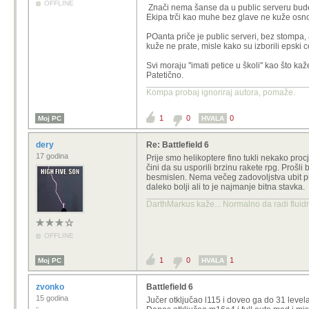
OFFLINE
Znači nema šanse da u public serveru bude 
Ekipa trči kao muhe bez glave ne kuže osnove
POanta priče je public serveri, bez stompa, 
kuže ne prate, misle kako su izborili epski c
Nije baš skroz točno, ali evo
Svi moraju ''imati petice u školi'' kao što k
Patetično.
Ja i prika smo dobro osjetili koliko 
dvojice ali sad ima vremena da ukloni
Kompa probaj ignoriraj autora, pomaže.
oklopnjaka nema borbe protiv oklopn
dovrši sa rpg ili obratno.
1
0
0
Moj PC
HVALA
dery
Re: Battlefield 6
17 godina
Prije smo helikoptere fino tukli nekako pr
čini da su usporili brzinu rakete rpg. Prošli 
besmislen. Nema večeg zadovoljstva ubit pilo
daleko bolji ali to je najmanje bitna stavka.
DarthMarkus kaže... Normalno da radi fluidni
OFFLINE
1
0
1
Moj PC
HVALA
zvonko
Battlefield 6
15 godina
Jučer otključao l115 i doveo ga do 31 levela