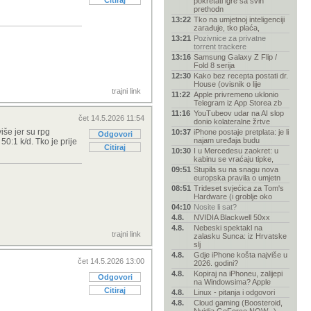
Citiraj
pokretati igre sa svih
prethodn
13:22
Tko na umjetnoj inteligenciji
zarađuje, tko plaća,
13:21
Pozivnice za privatne
torrent trackere
13:16
Samsung Galaxy Z Flip /
Fold 8 serija
12:30
Kako bez recepta postati dr.
House (ovisnik o lije
trajni link
11:22
Apple privremeno uklonio
Telegram iz App Storea zb
11:16
YouTubeov udar na AI slop
čet 14.5.2026 11:54
donio kolateralne žrtve
iše jer su rpg
10:37
iPhone postaje pretplata: je li
Odgovori
najam uređaja budu
50:1 k/d. Tko je prije
Citiraj
10:30
I u Mercedesu zaokret: u
kabinu se vraćaju tipke,
09:51
Stupila su na snagu nova
europska pravila o umjetn
08:51
Trideset svjećica za Tom's
Hardware (i groblje oko
04:10
Nosite li sat?
4.8.
NVIDIA Blackwell 50xx
4.8.
Nebeski spektakl na
trajni link
zalasku Sunca: iz Hrvatske
slj
4.8.
Gdje iPhone košta najviše u
čet 14.5.2026 13:00
2026. godini?
4.8.
Kopiraj na iPhoneu, zalijepi
Odgovori
na Windowsima? Apple
Citiraj
4.8.
Linux - pitanja i odgovori
4.8.
Cloud gaming (Boosteroid,