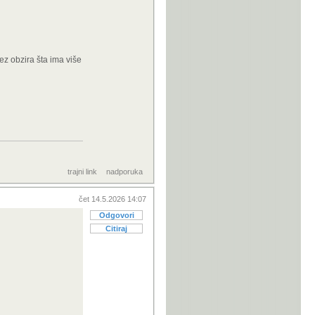
ez obzira šta ima više
trajni link
nadporuka
čet 14.5.2026 14:07
Odgovori
Citiraj