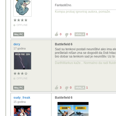
Fantastično.
Kompa probaj ignoriraj autora, pomaže.
OFFLINE
0
0
0
Moj PC
HVALA
dery
Battlefield 6
17 godina
Sad su tenkovi postali neuništivi ako ima eki
preštelali nišan zna se dogodit da čisti hita
bio dobar sa tenkom sad je neuništiv. Uz to
DarthMarkus kaže... Normalno da radi fluidni
OFFLINE
3
0
1
Moj PC
HVALA
sudy_freak
Battlefield 6
15 godina