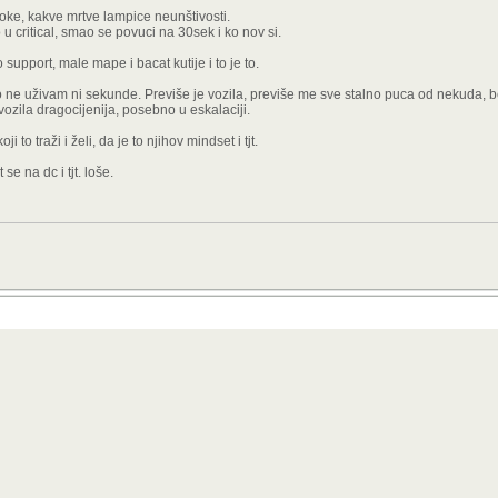
moke, kakve mrtve lampice neunštivosti.
 u critical, smao se povuci na 30sek i ko nov si.
 support, male mape i bacat kutije i to je to.
 ne uživam ni sekunde. Previše je vozila, previše me sve stalno puca od nekuda, b
vozila dragocijenija, posebno u eskalaciji.
i to traži i želi, da je to njihov mindset i tjt.
se na dc i tjt. loše.