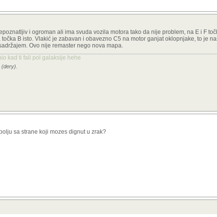
natljiv i ogroman ali ima svuda vozila motora tako da nije problem, na E i F toč
očka B isto. Vlakić je zabavan i obavezno C5 na motor ganjat oklopnjake, to je naš
ta sadržajem. Ovo nije remaster nego nova mapa.
o kad ti fali pol galaksije hehe
 (dery).
 polju sa strane koji mozes dignut u zrak?