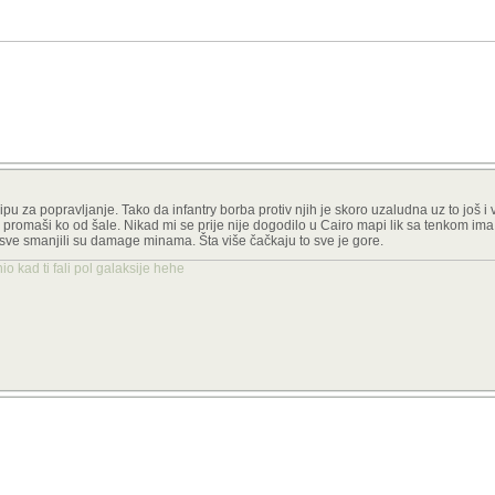
pu za popravljanje. Tako da infantry borba protiv njih je skoro uzaludna uz to još i v
c promaši ko od šale. Nikad mi se prije nije dogodilo u Cairo mapi lik sa tenkom ima 
 sve smanjili su damage minama. Šta više čačkaju to sve je gore.
o kad ti fali pol galaksije hehe