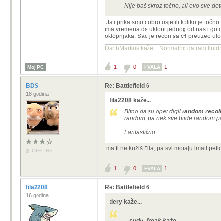
Nije baš skroz točno, ali evo sve de
Ja i prika smo dobro osjetili koliko je točno
ima vremena da ukloni jednog od nas i gotovo
oklopnjaka. Sad je recon sa c4 preuzeo ulogu
DarthMarkus kaže... Normalno da radi fluidni
1
0
1
Moj PC
HVALA
BDS
Re: Battlefield 6
18 godina
fila2208 kaže...
Bitno da su opet digli
random recoil
random, pa nek sve bude random pa 
Fantastično.
ma ti ne kužiš Fila, pa svi moraju imati petic
OFFLINE
1
0
1
HVALA
fila2208
Re: Battlefield 6
16 godina
dery kaže...
sudy_freak kaže...