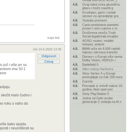
Nvidia GeForce NOW...)
4.8.
Ovaj robot svira akustičnu
gitaru i može naučiti g
4.8.
Grudnjaci, gaće i ostale
sprave za upravljanje gra
4.8.
Youtube premium
4.8.
Casio predstavio pametni
prsten i retro satove s m
4.8.
Društvena mreža Truth
Social legalizirala insajder
trajni link
4.8.
4G/5G routeri, mobilni
hotspot, antene
4.8.
BMW reže do 8.000 radnih
čet 14.5.2026 13:30
mjesta i ubrzava transfor
Odgovori
4.8.
Disney+ u Europi više nema
Dolby Vision, HDR10+ i
Citiraj
 još i više jer su
4.8.
Battlefield 6
a tenkom ima 50:1
4.8.
Slike vašeg Hardvera
gore.
4.8.
Xbox Series X u Europi
poskupljuje za čak 200 eura
4.8.
Garmin
4.8.
Povratak iz mrtvih nakon 10
vljaju.
godina: Atari opet pon
4.8.
Sony PlayStation 5
a skočit malo čudno i
4.8.
Jedna od četiri osobe
generacije Z oslanja na AI n
dao ruku u vatru da
 više kako spada.
osti i neuništiosti su