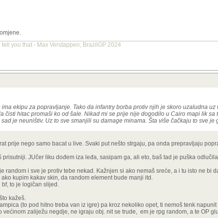
promjene.
 tell you that - Max Verstappen, BrazilGP 2024
 ima ekipu za popravljanje. Tako da infantry borba protiv njih je skoro uzaludna uz to
a čisti hitac promaši ko od šale. Nikad mi se prije nije dogodilo u Cairo mapi lik s
m sad je neuništiv. Uz to sve smanjili su damage minama. Šta više čačkaju to sve je 
rat prije nego samo bacat u live. Svaki put nešto strgaju, pa onda prepravljaju popra
prisutniji. JUčer liku dođem iza leđa, sasipam ga, ali eto, baš tad je puška odlučil
 je random i sve je protiv tebe nekad. Kažnjen si ako nemaš sreće, a i tu isto ne bi 
 ako kupim kakav skin, da random element bude manji itd.
f, to je logičan slijed.
što kažeš.
ampica (to pod hitno treba van iz igre) pa kroz nekoliko opet, ti nemoš tenk napunit
većinom zaliježu negdje, ne igraju obj. nit se trude, em je rpg random, a te OP glup