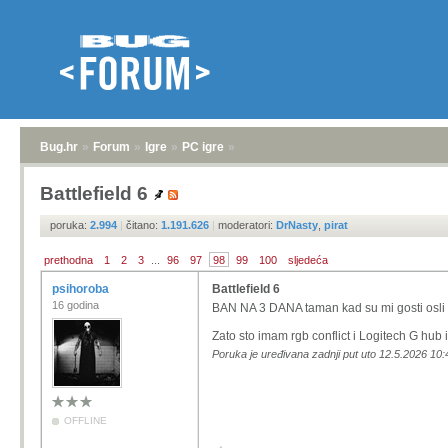
Bug.hr
»
Forum
»
Igre
»
PC igre
»
Battlefield 6
poruka:
2.994
|
čitano:
1.191.626
|
moderatori:
DrNasty
,
pirat
prethodna
1
2
3
...
96
97
98
99
100
sljedeća
psihoroba
Battlefield 6
16 godina
BAN NA 3 DANA taman kad su mi gosti osli
Zato sto imam rgb conflict i Logitech G hub i
Poruka je uređivana zadnji put uto 12.5.2026 10:
OFFLINE