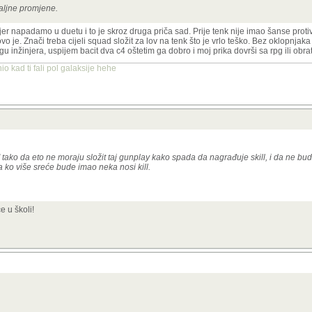
taljne promjene.
 jer napadamo u duetu i to je skroz druga priča sad. Prije tenk nije imao šanse proti
 je. Znači treba cijeli squad složit za lov na tenk što je vrlo teško. Bez oklopnjak
 inžinjera, uspijem bacit dva c4 oštetim ga dobro i moj prika dovrši sa rpg ili obra
o kad ti fali pol galaksije hehe
tako da eto ne moraju složit taj gunplay kako spada da nagrađuje skill, i da ne b
ko više sreće bude imao neka nosi kill.
e u školi!