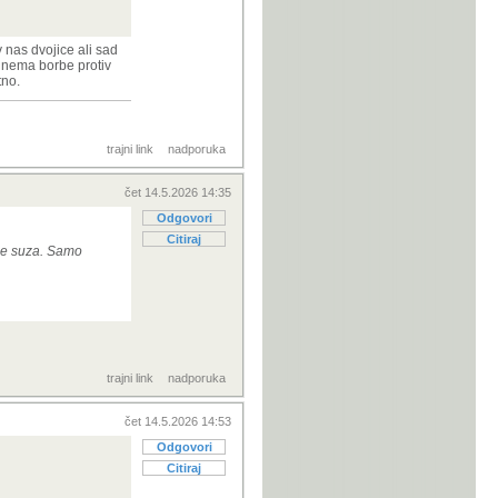
v nas dvojice ali sad
a nema borbe protiv
tno.
trajni link
nadporuka
čet 14.5.2026 14:35
Odgovori
Citiraj
ude suza. Samo
trajni link
nadporuka
čet 14.5.2026 14:53
Odgovori
Citiraj