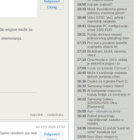
Odgovori
19:50
Koji iptv izabrati?
Citiraj
19:39
Musk investitorima gotovo
polovicu vremena govori
18:48
Volvo EX50: Veći, jeftiniji i
napredniji nasljedni
18:41
Sklapanje PC konfiguracija -
 što engine može za
iznad 1300 EUR
18:11
Rusija ubrzava raspad
ed imenovanja.
jedinstvenog globalnog inter
17:33
Prvi put u povijesti putnički
zrakoplov obavio let
17:22
Biciklizam, bicikli, oprema,
staze...
17:10
Ova Honda iz 1974. dobila
je električni pogon i to
17:09
Kutak za ljubitelje Formule 1
16:40
Može li korištenje mobitela
tijekom punjenja oštet
16:35
Ovako će izgledati Pixel 11
16:33
Samsung Galaxy Watch
16:30
AI kompanije masovno
kupuju knjige za treniranje m
16:22
Samsung Galaxy
S25/S25+/S25 Ultra -
[Rasprava]
15:59
Auti - ultimativna tema
trajni link
nadporuka
15:36
Roboti preuzimaju
najzahtjevnije zadatke u
hotelim
sri 13.5.2026 17:53
14:36
Windowsi 11 počeli "sami od
sebe" instalirati apli
a. Samo random, pa nek
Odgovori
13:25
Novi Xbox mogao bi