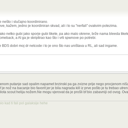
nešto i slučajno koordinirano.
, kažem, jedno je koordiniran skvad, ali i to su ''nerfali'' ovakvim potezima.
ako netko gubi jako sporje gubi tikete, pa ako malo okrene, brže nama bleeda tikete
omeback, a AI ga je skriptirao kao što i vrti spwnove po potrebi.
 sve detaljne promjene.
aže BDS dobri moj dr netcode i to je ono što nas uništava u RL, ali sad ingame.
je točno jer napadamo u duetu i to je skroz druga priča sad. Prije tenk nije imao šan
 jednog od nas i gotovo je. Znači treba cijeli squad složit za lov na tenk što je vrlo
jaka. Sad je recon sa c4 preuzeo ulogu inžinjera, uspijem bacit dva c4 oštetim ga 
ocjenom putanje sad opalim napamet brzinski pa ga zvizne prije nego procjenom niš
bf je nož na bacanje bio favorit jer je bila nagrada kill iz prve pošto je tu trebao utren
ta scout helija nožem.Ne mogu vjerovat da je prošli bf bio zabavniji od ovog. Ovaj 
o kad ti fali pol galaksije hehe