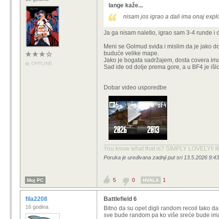
lange kaže...
nisam jos igrao a dali ima onaj expl
Ja ga nisam naletio, igrao sam 3-4 runde i 
Meni se Golmud sviđa i mislim da je jako 
buduće velike mape.
Jako je bogata sadržajem, dosta covera ima,
OFFLINE
Sad ide od dolje prema gore, a u BF4 je išl
Dobar video usporedbe
You know what that is? SIMPLY LOVELY!! Ill
Poruka je uređivana zadnji put sri 13.5.2026 9:4
5
0
1
Moj PC
HVALA
fila2208
Battlefield 6
16 godina
Bitno da su opet digli random recoil tako d
sve bude random pa ko više sreće bude imao