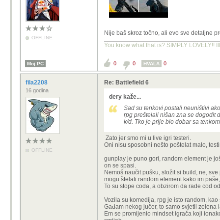
Nije baš skroz točno, ali evo sve detaljne 
OFFLINE
You know what that is? SIMPLY LOVELY!! Ill
0
0
0
Moj PC
HVALA
fila2208
Re: Battlefield 6
16 godina
dery kaže...
Sad su tenkovi postali neuništivi ako
rpg preštelali nišan zna se dogodit d
k/d. Tko je prije bio dobar sa tenko
Zato jer smo mi u live igri testeri.
Oni nisu sposobni nešto poštelat malo, testi
OFFLINE
gunplay je puno gori, random element je još 
on se spasi.
Nemoš naučit pušku, složit si build, ne, sve
mogu štelati random element kako im paše,
To su stope coda, a obzirom da rade cod od b
Vozila su komedija, rpg je isto random, kao 
Gađam nekog jučer, to samo svjetli zelena l
Em se promijenio mindset igrača koji ionako 