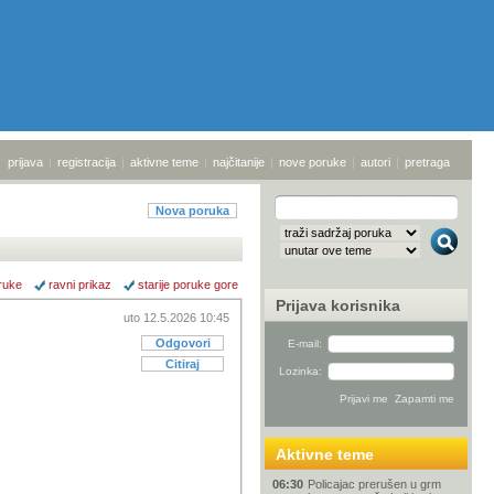
prijava
|
registracija
|
aktivne teme
|
najčitanije
|
nove poruke
|
autori
|
pretraga
Nova poruka
ruke
ravni prikaz
starije poruke gore
Prijava korisnika
uto 12.5.2026 10:45
Odgovori
E-mail:
Citiraj
Lozinka:
Aktivne teme
06:30
Policajac prerušen u grm