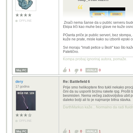
OFFLINE
Znači nema šanse da u public serveru bude 
Ekipa trči kao muhe bez glave ne kuže osnove
POanta priče je public serveri, bez stompa, 
kuže ne prate, misle kako su izborili epski c
Nije baš skroz točno, ali evo
Svi moraju ''imati petice u školi'' kao što k
Patetično.
Ja i prika smo dobro osjetili koliko 
dvojice ali sad ima vremena da ukloni
Kompa probaj ignoriraj autora, pomaže.
oklopnjaka nema borbe protiv oklopn
dovrši sa rpg ili obratno.
1
0
0
Moj PC
HVALA
dery
Re: Battlefield 6
17 godina
Prije smo helikoptere fino tukli nekako pr
čini da su usporili brzinu rakete rpg. Prošli 
besmislen. Nema večeg zadovoljstva ubit pilo
daleko bolji ali to je najmanje bitna stavka.
DarthMarkus kaže... Normalno da radi fluidni
OFFLINE
1
0
1
Moj PC
HVALA