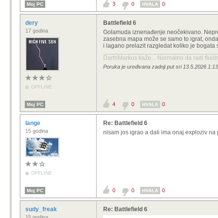
3
0
0
Moj PC
HVALA
dery
Battlefield 6
17 godina
Golamuda iznenađenje neočekivano. Neprepoz
zasebna mapa može se samo to igrat, onda t
i lagano prelazit razgledat koliko je boga
DarthMarkus kaže... Normalno da radi fluidni
Poruka je uređivana zadnji put sri 13.5.2026 1:13
OFFLINE
4
0
0
Moj PC
HVALA
lange
Re: Battlefield 6
15 godina
nisam jos igrao a dali ima onaj exploziv na
OFFLINE
0
0
0
Moj PC
HVALA
sudy_freak
Re: Battlefield 6
15 godina