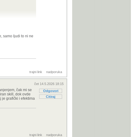
, samo ljudi to ni ne
se protiv nas
 teško. Bez
dobro i moj prika
trajni link
nadporuka
čet 14.5.2026 18:15
anjenjem, čak mi se
Odgovori
iran skill, dok ovde
Citiraj
je grafički i efektima
trajni link
nadporuka