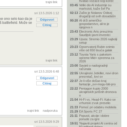
hvatao vozače koji korist
trajni link
03:45
Veliki dio AI industrije su
marksisti, kaže šef Pa
02:13
Zašto je Nolanov Odisej
sri 13.5.2026 1:12
drugačiji od svih dosadašn
ke ono selo kao da je
Odgovori
00:20
AI drži američko
 battlefield. Može se
gospodarstvo, ali to je
Citiraj
njegova n
23:43
Electronic Arts preuzima
Saudijski javni investici
23:29
Uputa: Stremio 2026 najbolji
setup
23:23
Opservatorij Rubin snimio
više od 650 tisuća galak
23:12
Toyota Yaris s paketom
opreme Mid+ spremna za
trajni link
2026
23:00
Savjeti o nadogradnji
računala
sri 13.5.2026 6:48
22:55
Ukrajinski Jetkiller, novi dron
presretač, lovi sv
Odgovori
22:37
Je li više došao kraj
Citiraj
fantazije „svi-mogu-biti-pro
22:22
Pentagon kupio 2000
ukrajinskih jurišnih dronova
u
21:54
Hi-Fi vs. Head-Fi: Kako se
vrhunski zvuk preselio
21:33
Pomoć pri odabiru mobitela
trajni link
nadporuka
21:29
EA Sports FC 27
21:11
Popusti, akcije i dobre
ponude za igre
sri 13.5.2026 9:29
19:51
'Najaviti projekt AI centra od
50 milijardi dolara