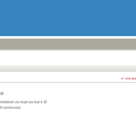
+/- sve po
 😆
nstaliran za sluje pa koji k 🤣
45 (psihoroba).