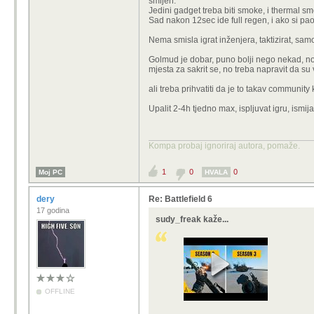
smijeh.
Jedini gadget treba biti smoke, i thermal s
Sad nakon 12sec ide full regen, i ako si pao
Nema smisla igrat inženjera, taktizirat, samo
Golmud je dobar, puno bolji nego nekad, no
mjesta za sakrit se, no treba napravit da su 
ali treba prihvatiti da je to takav community koj
Upalit 2-4h tjedno max, ispljuvat igru, ismijat 
Kompa probaj ignoriraj autora, pomaže.
1
0
0
Moj PC
HVALA
dery
Re: Battlefield 6
17 godina
sudy_freak kaže...
OFFLINE