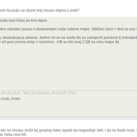
oziv na polju sa strane koji mozes dignut u zrak?
dosta sam trčao po tom dijelu.
dobro odrađen posao s dodavanjem naše voljene mape. Odličan izbor + test za ono
 destrukcija je jebena. Jedino mi se ne sviđa što su zamijenili pointove tj redoslj
o od gore prema dolje s nazivima - A/B su bili onaj CQB na vrhu mape itd.
 tell you that - Max Verstappen, BrazilGP 2024
3 (sudy_freak).
a eto ne moraju složit taj gunplay kako spada da nagrađuje skill, i da ne bude suz
 neka nosi kill.