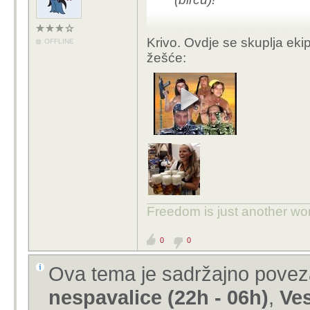
Ovdje treba počastiti s nečim lagani
Krivo. Ovdje se skuplja eki
OFFLINE
žešće:
Freedom is just another word 
0
0
Ova tema je sadržajno pove
nespavalice (22h - 06h)
,
Ves