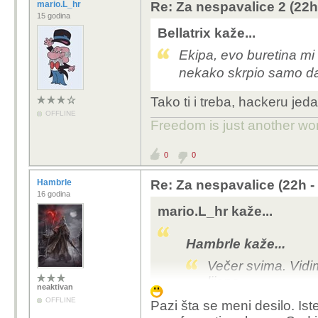
mario.L_hr
Re: Za nespavalice 2 (22h
15 godina
Bellatrix kaže...
Ekipa, evo buretina mi 
nekako skrpio samo da
Tako ti i treba, hackeru jeda
OFFLINE
Freedom is just another word 
0
0
Hambrle
Re: Za nespavalice (22h -
16 godina
mario.L_hr kaže...
Hambrle kaže...
Večer svima. Vidim 
lijepo.
neaktivan
Ovamo snijega 2 m
OFFLINE
Pazi šta se meni desilo. Ist
ove sedmice u škol