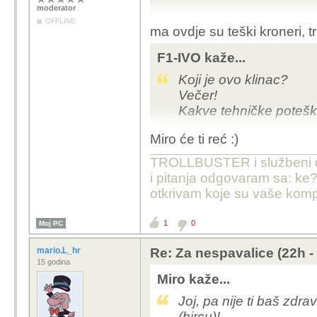
moderator
Ovdje treba počastiti s nečim lagani
OFFLINE
ma ovdje su teški kroneri, 
F1-IVO kaže...
Koji je ovo klinac?
Večer!
Kakve tehničke potešk
Miro će ti reć :)
TROLLBUSTER i službeni dist
i pitanja odgovaram sa: ke?
otkrivam koje su vaše komp
1
0
Moj PC
mario.L_hr
Re: Za nespavalice (22h -
15 godina
Miro kaže...
Joj, pa nije ti baš zd
(bircu)!