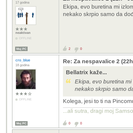
17 godina
Ekipa, evo buretina mi izlo
nekako skrpio samo da dođ
neaktivan
OFFLINE
2
0
Moj PC
cro_blue
Re: Za nespavalice 2 (22h
18 godina
Bellatrix kaže...
Ekipa, evo buretina mi 
nekako skrpio samo da
OFFLINE
Kolega, jesi to ti na Pincomu
...ali sutra, dragi moj Samso
0
0
Moj PC