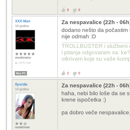
0
0
XXX-Man
Za nespavalice (22h - 06h
16 godina
dodano nešto da počastim u 
nije odmah :D
TROLLBUSTER i službeni dist
i pitanja odgovaram sa: ke?
moderator
otkrivam koje su vaše komp
OFFLINE
2
0
Moj PC
flyordie
Za nespavalice (22h - 06h
14 godina
haha, nebi bilo loše da se s
krene ispočetka :)
pa dobro veče nespavalice, i
neaktivan