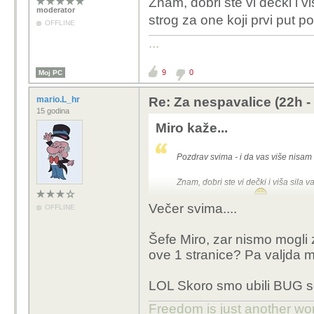
Znam, dobri ste vi dečki i vi
moderator
strog za one koji prvi put 
OFFLINE
...
9
0
Moj PC
mario.L_hr
Re: Za nespavalice (22h -
15 godina
Miro kaže...
Pozdrav svima - i da vas više nisam v
Znam, dobri ste vi dečki i viša sila v
jednu od ovih tema.
Večer svima....
OFFLINE
Šefe Miro, zar nismo mogli za
ove 1 stranice? Pa valjda m
LOL Skoro smo ubili BUG s
Freedom is just another word 