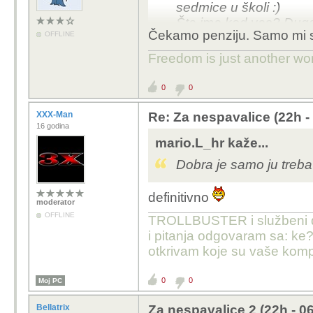
sedmice u školi :)
Šta ima kod vas? Dugo
Čekamo penziju. Samo mi se
OFFLINE
Freedom is just another word 
0
0
XXX-Man
Re: Za nespavalice (22h -
16 godina
mario.L_hr kaže...
Dobra je samo ju treba 
definitivno
moderator
OFFLINE
TROLLBUSTER i službeni dist
i pitanja odgovaram sa: ke?
otkrivam koje su vaše komp
0
0
Moj PC
Bellatrix
Za nespavalice 2 (22h - 0