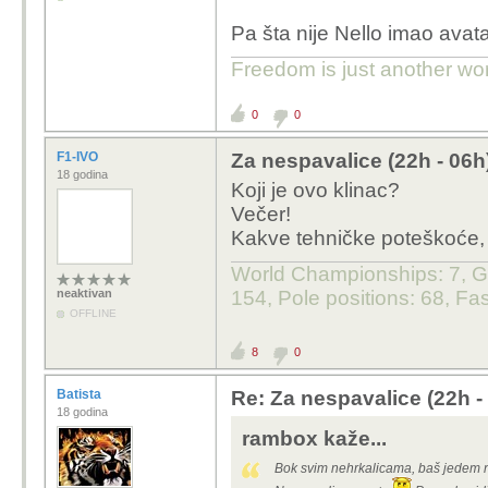
Pa šta nije Nello imao avatar
Freedom is just another word 
0
0
F1-IVO
Za nespavalice (22h - 06h
18 godina
Koji je ovo klinac?
Večer!
Kakve tehničke poteškoće, 
World Championships: 7, GP
neaktivan
154, Pole positions: 68, Fas
OFFLINE
8
0
Batista
Re: Za nespavalice (22h -
18 godina
rambox kaže...
Bok svim nehrkalicama, baš jedem ne