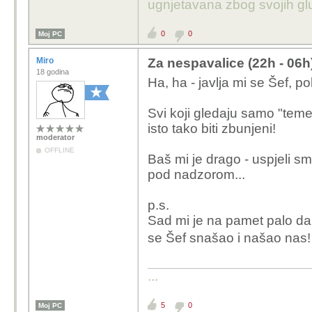
ugnjetavana zbog svojih glu
0
0
Moj PC
Miro
Za nespavalice (22h - 06h
18 godina
Ha, ha - javlja mi se Šef, p
Svi koji gledaju samo "teme
isto tako biti zbunjeni!
moderator
OFFLINE
Baš mi je drago - uspjeli s
pod nadzorom...
p.s.
Sad mi je na pamet palo da 
se Šef snašao i našao nas
...
5
0
Moj PC