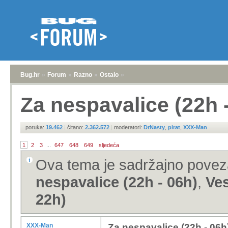
Bug.hr
»
Forum
»
Razno
»
Ostalo
»
Za nespavalice (22h 
poruka:
19.462
|
čitano:
2.362.572
|
moderatori:
DrNasty
,
pirat
,
XXX-Man
1
2
3
...
647
648
649
sljedeća
Ova tema je sadržajno pove
nespavalice (22h - 06h)
,
Ves
22h)
XXX-Man
Za nespavalice (22h - 06h