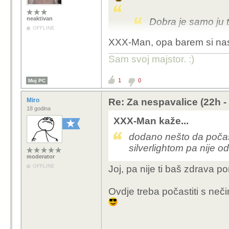
neaktivan
Dobra je samo ju t
OFFLINE
XXX-Man, opa barem si nasl
definitivno
Sam svoj majstor. :)
1
0
Moj PC
Miro
Re: Za nespavalice (22h -
18 godina
XXX-Man kaže...
dodano nešto da počast
silverlightom pa nije 
moderator
OFFLINE
Joj, pa nije ti baš zdrava 
Ovdje treba počastiti s neč