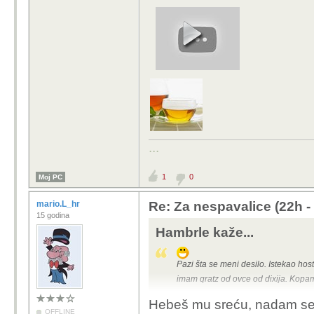
...
1
0
Moj PC
mario.L_hr
Re: Za nespavalice (22h -
15 godina
Hambrle kaže...
Pazi šta se meni desilo. Istekao hos
imam qratz od ovce od dixija. Kopa
Hebeš mu sreću, nadam se d
OFFLINE