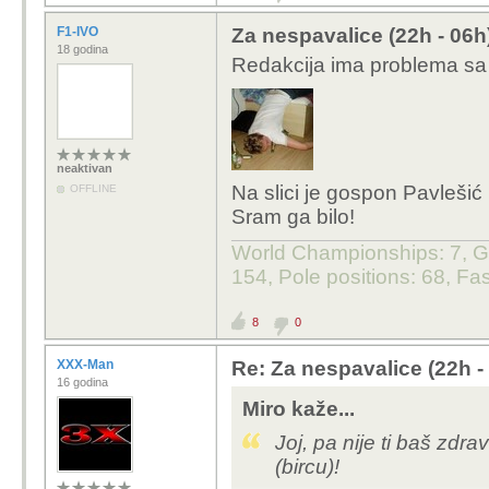
F1-IVO
Za nespavalice (22h - 06h
18 godina
Redakcija ima problema sa j
neaktivan
Na slici je gospon Pavleši
OFFLINE
Sram ga bilo!
World Championships: 7, GP
154, Pole positions: 68, Fas
8
0
XXX-Man
Re: Za nespavalice (22h -
16 godina
Miro kaže...
Joj, pa nije ti baš zd
(bircu)!