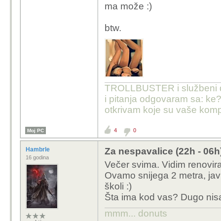
ma može :)
btw.
TROLLBUSTER i službeni dist
i pitanja odgovaram sa: ke?
otkrivam koje su vaše komp
4
0
Moj PC
Hambrle
Za nespavalice (22h - 06h
16 godina
Večer svima. Vidim renovirali
Ovamo snijega 2 metra, jav
školi :)
Šta ima kod vas? Dugo nisa
mmm... donuts