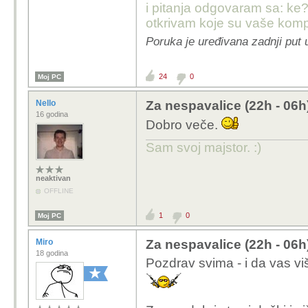
i pitanja odgovaram sa: ke?
otkrivam koje su vaše komp
Poruka je uređivana zadnji put
24
0
Moj PC
Nello
Za nespavalice (22h - 06h
16 godina
Dobro veče.
Sam svoj majstor. :)
neaktivan
OFFLINE
1
0
Moj PC
Miro
Za nespavalice (22h - 06h
18 godina
Pozdrav svima - i da vas viš