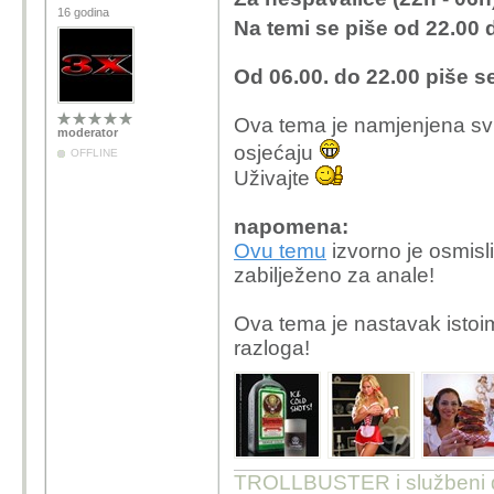
16 godina
Na temi se piše od
22.00 
Od
06.00. do 22.00
piše se
Ova tema je namjenjena svi
moderator
osjećaju
OFFLINE
Uživajte
napomena:
Ovu temu
izvorno je osmisl
zabilježeno za anale!
Ova tema je nastavak istoi
razloga!
TROLLBUSTER i službeni dist