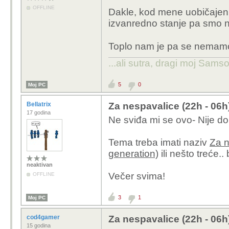
OFFLINE
Dakle, kod mene uobičajen 
izvanredno stanje pa smo na
Toplo nam je pa se nemamo
...ali sutra, dragi moj Samso
5
0
Moj PC
Bellatrix
Za nespavalice (22h - 06h
17 godina
Ne sviđa mi se ovo- Nije do
Tema treba imati naziv
Za 
generation)
ili nešto treće.. 
neaktivan
Večer svima!
OFFLINE
3
1
Moj PC
cod4gamer
Za nespavalice (22h - 06h
15 godina