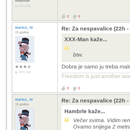
neaktivan
OFFLINE
2
0
mario.L_hr
Re: Za nespavalice (22h -
15 godina
XXX-Man kaže...
btw.
Dobra je samo ju treba malo 
OFFLINE
Freedom is just another word 
0
0
mario.L_hr
Re: Za nespavalice (22h -
15 godina
Hambrle kaže...
Večer svima. Vidim renov
Ovamo snijega 2 metra,