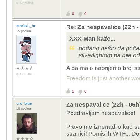
OFFLINE
0
0
mario.L_hr
Re: Za nespavalice (22h -
15 godina
XXX-Man kaže...
dodano nešto da počast
silverlightom pa nije 
A da malo nabrijemo broj st
OFFLINE
Freedom is just another word 
1
0
cro_blue
Za nespavalice (22h - 06h
18 godina
Pozdravljam nespavalice!
Pravo me iznenadilo kad sa
stranici! Pomislih WTF... Do