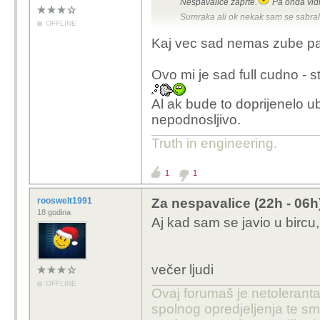
Nespavalice zaprte.
Pa onda vidi
Sumraka ali ok nekak sam se sabral i
OFFLINE
Kaj vec sad nemas zube pa 
Ovo mi je sad full cudno -
Al ak bude to doprijenelo u
nepodnosljivo.
Truth in engineering.
1
1
rooswelt1991
Za nespavalice (22h - 06h
18 godina
Aj kad sam se javio u bircu
večer ljudi
OFFLINE
Ovaj forumaš je netolerant
spolnog opredjeljenja te sm