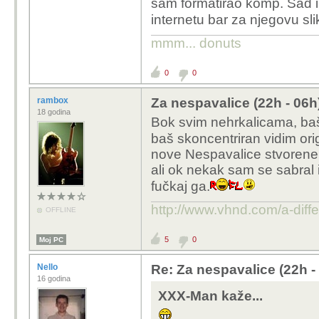
sam formatirao komp. Sad 
Šta ima kod vas? 
internetu bar za njegovu s
Čekamo penziju. Samo m
mmm... donuts
0
0
rambox
Za nespavalice (22h - 06h
18 godina
Bok svim nehrkalicama, baš
baš skoncentriran vidim ori
nove Nespavalice stvorene 
ali ok nekak sam se sabral 
fučkaj ga.
http://www.vhnd.com/a-differ
OFFLINE
5
0
Moj PC
Nello
Re: Za nespavalice (22h -
16 godina
XXX-Man kaže...