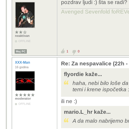
pozdrav ljudi :) šta se radi?
Avenged Sevenfold foREVe
neaktivan
OFFLINE
1
0
Moj PC
XXX-Man
Re: Za nespavalice (22h -
16 godina
flyordie kaže...
haha, nebi bilo loše da
temi i krene ispočetka :
moderator
ili ne :)
OFFLINE
mario.L_hr kaže...
A da malo nabrijemo br