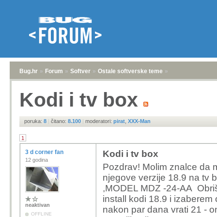
Bug.hr
»
Forum
»
Softver
»
Ostale softverske teme
»
Kodi i tv box
poruka:
8
|
čitano:
8.100
|
moderatori:
pirat
,
XXX-Man
1
3 d corner fan
Kodi i tv box
12 godina
Pozdrav! Molim znalce da mi
njegove verzije 18.9 na 
,MODEL MDZ -24-AA Obrišem
install kodi 18.9 i izaberem
neaktivan
nakon par dana vrati 21 - o
OFFLINE