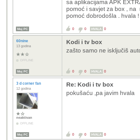
sa aplikacijama APK EXT
pomoć i savjet za box , na
pomoć dobrodošla . hvala !
0
0
0
Moj PC
HVALA
60nine
Kodi i tv box
13 godina
zašto samo ne isključiš auto
OFFLINE
0
0
0
Moj PC
HVALA
3 d corner fan
Re: Kodi i tv box
12 godina
pokušaću ,pa javim hvala
neaktivan
OFFLINE
0
0
0
Moj PC
HVALA