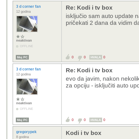
3 d corner fan
Re: Kodi i tv box
12 godina
isključio sam auto update na
pričekati 2 dana da vidim dal
neaktivan
OFFLINE
0
0
0
Moj PC
HVALA
3 d corner fan
Re: Kodi i tv box
12 godina
evo da javim, nakon nekolik
za opciju - isključiti auto up
neaktivan
OFFLINE
0
0
0
Moj PC
HVALA
gregorypek
Kodi i tv box
8 godina