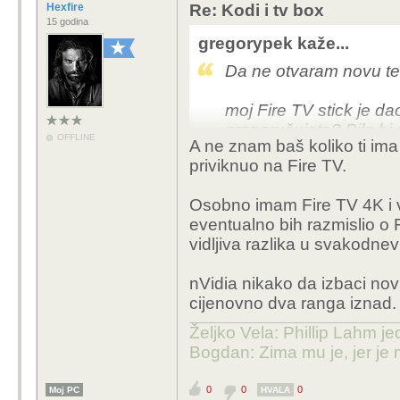
Hexfire
Re: Kodi i tv box
15 godina
gregorypek kaže...
Da ne otvaram novu t
moj Fire TV stick je da
preporučujete? Bilo bi 
OFFLINE
A ne znam baš koliko ti ima 
priviknuo na Fire TV.
Osobno imam Fire TV 4K i 
eventualno bih razmislio o 
vidljiva razlika u svakodne
nVidia nikako da izbaci nov
cijenovno dva ranga iznad.
Željko Vela: Phillip Lahm j
Bogdan: Zima mu je, jer je 
0
0
0
Moj PC
HVALA