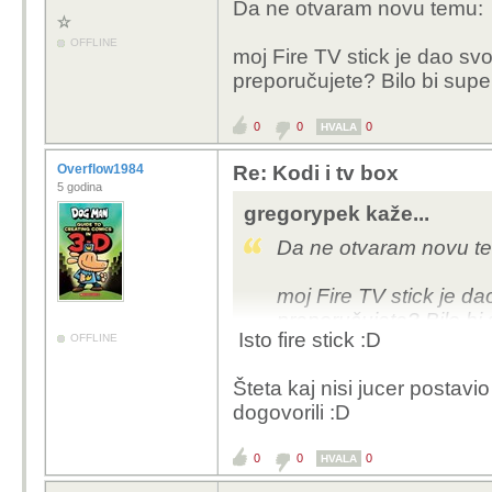
Da ne otvaram novu temu:
OFFLINE
moj Fire TV stick je dao svo
preporučujete? Bilo bi super
0
0
0
HVALA
Overflow1984
Re: Kodi i tv box
5 godina
gregorypek kaže...
Da ne otvaram novu t
moj Fire TV stick je da
preporučujete? Bilo bi 
Isto fire stick :D
OFFLINE
Šteta kaj nisi jucer postavio
dogovorili :D
0
0
0
HVALA