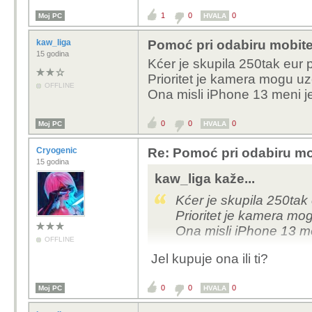
1
0
0
Moj PC
HVALA
kaw_liga
Pomoć pri odabiru mobite
15 godina
Kćer je skupila 250tak eur 
Prioritet je kamera mogu uze
OFFLINE
Ona misli iPhone 13 meni je 
0
0
0
Moj PC
HVALA
Cryogenic
Re: Pomoć pri odabiru mo
15 godina
kaw_liga kaže...
Kćer je skupila 250tak
Prioritet je kamera mog
Ona misli iPhone 13 men
OFFLINE
Jel kupuje ona ili ti?
0
0
0
Moj PC
HVALA