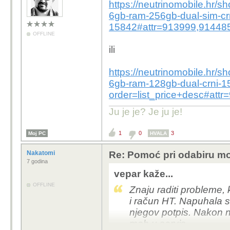
https://neutrinomobile.hr/s
6gb-ram-256gb-dual-sim-cr
15842#attr=913999,91448
OFFLINE
ili
https://neutrinomobile.hr/s
6gb-ram-128gb-dual-crni-
order=list_price+desc#a
Ju je je? Je ju je!
1
0
3
Moj PC
HVALA
Nakatomi
Re: Pomoć pri odabiru mo
7 godina
vepar kaže...
OFFLINE
Znaju raditi probleme,
i račun HT. Napuhala se
njegov potpis. Nakon ne
mob u servis.