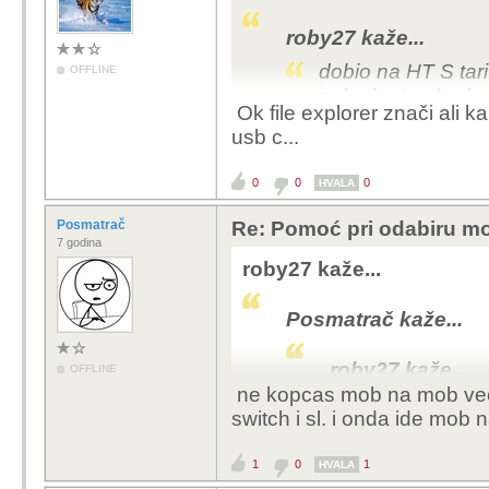
roby27 kaže...
dobio na HT S tari
OFFLINE
jednokratno kada 
Ok file explorer znači ali k
usb c...
moje pitanje glasi 
slike iz galerija n
0
0
0
HVALA
Gdrive
Posmatrač
Re: Pomoć pri odabiru mo
jel postoji kakav 
7 godina
uparivanje NFC ili 
roby27 kaže...
Zove se file explorer.
Posmatrač kaže...
notifikacijama pojaviti 
nesto i pojavit ce ti s
roby27 kaže...
OFFLINE
mob i top ti je to....
ne kopcas mob na mob vec 
dobio na HT S
switch i sl. i onda ide mob n
40 eura jedno
popusta
1
0
1
HVALA