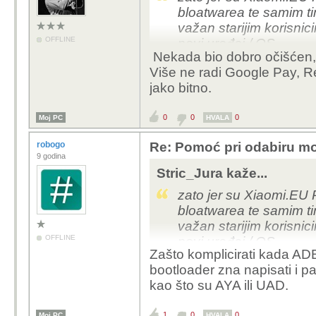
bloatwarea te samim ti
važan starijim korisni
OFFLINE
novi uređaj / OS....
Nekada bio dobro očišćen, 
Više ne radi Google Pay, Re
jako bitno.
0
0
0
Moj PC
HVALA
robogo
Re: Pomoć pri odabiru mo
9 godina
Stric_Jura kaže...
zato jer su Xiaomi.EU
bloatwarea te samim ti
važan starijim korisni
OFFLINE
novi uređaj / OS....
Zašto komplicirati kada ADB
bootloader zna napisati i par 
kao što su AYA ili UAD.
1
0
0
Moj PC
HVALA