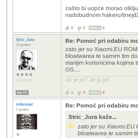
tjedan dana za otk
zašto bi uopće morao otklj
ROM (ako je Snap
nadobudnom hakeru/tinejdže
Sretno s time, lakse do
0
0
0
BL.
HVALA
Stric_Jura
Re: Pomoć pri odabiru mo
16 godina
zato jer su Xiaomi.EU ROM
bloatwarea te samim tim do
starijim korisnicima kojima
OS....
Ju je je? Je ju je!
OFFLINE
1
0
0
Moj PC
HVALA
millennial
Re: Pomoć pri odabiru mo
3 godine
Stric_Jura kaže...
zato jer su Xiaomi.EU
bloatwarea te samim ti