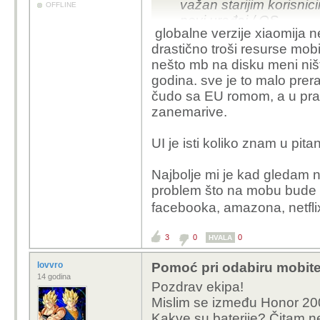
važan starijim korisni
OFFLINE
novi uređaj / OS....
globalne verzije xiaomija 
drastično troši resurse mobi
nešto mb na disku meni niš
godina. sve je to malo prer
čudo sa EU romom, a u prak
zanemarive.
UI je isti koliko znam u pit
Najbolje mi je kad gledam n
problem što na mobu bude p
facebooka, amazona, netflix
3
0
0
HVALA
lovvro
Pomoć pri odabiru mobite
14 godina
Pozdrav ekipa!
Mislim se između Honor 200
Kakve su baterije? Čitam n