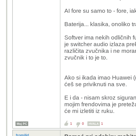
AI fore su samo to - fore, i
Baterija... klasika, onoliko 
Softver ima nekih odličnih f
je switcher audio izlaza pre
različita zvučnika i ne mo
zvučnik i to je to.
Ako si ikada imao Huawei (mo
ćeš se priviknuti na sve.
E i da - nisam skroz siguran 
mojim frendovima je pretež
će mi izletiti iz ruku.
1
0
1
Moj PC
HVALA
fromilid