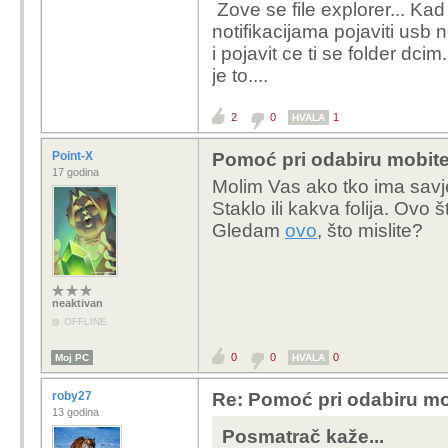
Zove se file explorer... Ka
galerija na novi mobit
notifikacijama pojaviti usb n
i pojavit ce ti se folder dci
jel postoji kakav softv
je to....
uparivanje NFC ili sličn
2
0
1
HVALA
Point-X
Pomoć pri odabiru mobite
17 godina
Molim Vas ako tko ima savj
Staklo ili kakva folija. Ov
Gledam
ovo
, što mislite?
neaktivan
OFFLINE
0
0
0
Moj PC
HVALA
roby27
Re: Pomoć pri odabiru mo
13 godina
Posmatrač kaže...