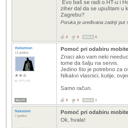
Evo baš se radi o HT-u i 
ziher dal da se upuštam u ku
Zagrebu?
Poruka je uređivana zadnji put
0
0
0
HVALA
thebatman
Pomoć pri odabiru mobite
12 godina
Znaci ako vam neki needucir
tome da šalju na servis.
Jedino što je potrebno za 
Nikakvi vlasnici, kutije, ovj
OFFLINE
Samo račun.
8
0
1
Moj PC
HVALA
Nakatomi
Pomoć pri odabiru mobite
7 godina
Ok, hvala!