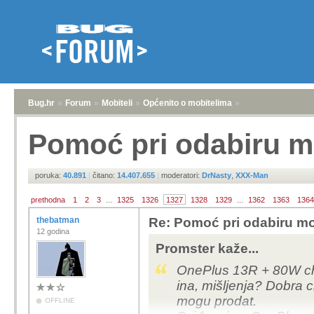
Bug.hr
»
Forum
»
Mobiteli
»
Općenito o mobitelima
»
Pomoć pri odabiru m
poruka:
40.891
|
čitano:
14.407.655
|
moderatori:
DrNasty
,
XXX-Man
prethodna
1
2
3
...
1325
1326
1327
1328
1329
...
1362
1363
1364
thebatman
Re: Pomoć pri odabiru mo
12 godina
Promster kaže...
OnePlus 13R + 80W cha
ina, mišljenja? Dobra 
mogu prodat.
OFFLINE