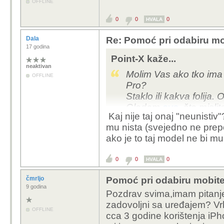
OFFLINE
0
0
0
HVALA
Dala
Re: Pomoć pri odabiru mo
17 godina
Point-X kaže...
neaktivan
Molim Vas ako tko ima 
OFFLINE
Pro?
Staklo ili kakva folija
Gledam
ovo
, što mislit
Kaj nije taj onaj "neunistiv
mu nista (svejedno ne prepo
ako je to taj model ne bi mu 
0
0
0
HVALA
čmrljo
Pomoć pri odabiru mobite
9 godina
Pozdrav svima,imam pitanje 
zadovoljni sa uređajem? Vrl
OFFLINE
cca 3 godine korištenja iPho