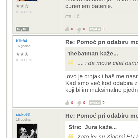
curenjem baterije.
OFFLINE
Lč
0
0
0
Moj PC
HVALA
Kile84
Re: Pomoć pri odabiru mo
16 godina
thebatman kaže...
OFFLINE
.... i da moze citat osmr
ovo je crnjak i baš me nas
Kad smo već kod odabira za 
koji bi im maksimalno pjedn
0
0
0
HVALA
sisko93
Re: Pomoć pri odabiru mo
16 godina
Stric_Jura kaže...
zato jer su Xiaomi.EU