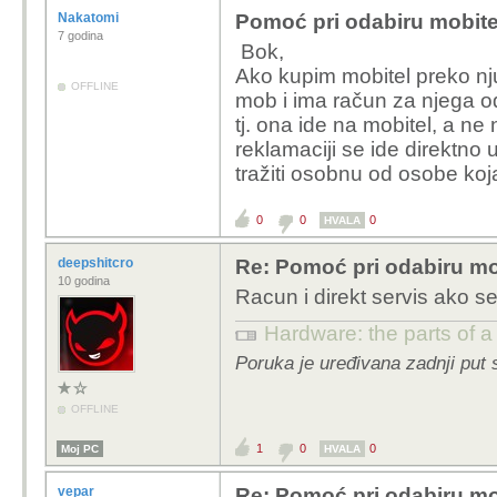
moje pitanje g
Nakatomi
Pomoć pri odabiru mobite
videa i slike 
7 godina
Bok,
uplodanje na
Ako kupim mobitel preko nj
OFFLINE
mob i ima račun za njega od 
jel postoji ka
tj. ona ide na mobitel, a ne
nekakvo upari
reklamaciji se ide direktno u
tražiti osobnu od osobe koj
Zove se file expl
se u notifikacijam
0
0
0
HVALA
transfer ili tako ne
prebaci sa starog n
deepshitcro
Re: Pomoć pri odabiru mo
10 godina
Racun i direkt servis ako s
Ok file explorer znači 
nema usb c...
Hardware: the parts of a
Poruka je uređivana zadnji put 
OFFLINE
1
0
0
Moj PC
HVALA
vepar
Re: Pomoć pri odabiru mo