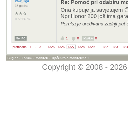
kaw_liga
Re: Pomoć pri odabiru mo
15 godina
Ona kupuje ja savjetujem 
Npr Honor 200 još ima garan
OFFLINE
Poruka je uređivana zadnji put 
1
0
0
Moj PC
HVALA
prethodna
1
2
3
...
1325
1326
1327
1328
1329
...
1362
1363
1364
Bug.hr
»
Forum
»
Mobiteli
»
Općenito o mobitelima
»
Copyright © 2008 - 2026 