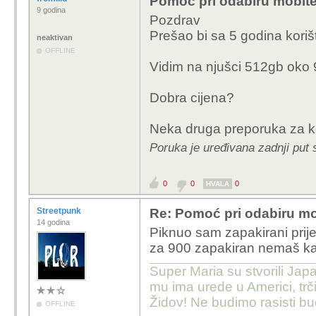
Pomoć pri odabiru mobite
9 godina
Pozdrav
Prešao bi sa 5 godina koriš
neaktivan
OFFLINE
Vidim na njušci 512gb oko
Dobra cijena?
Neka druga preporuka za ko
Poruka je uređivana zadnji put s
0
0
0
HVALA
Streetpunk
Re: Pomoć pri odabiru mo
14 godina
Piknuo sam zapakirani prije
za 900 zapakiran nemaš kaj
Super Maria su stvorili Japa
mu ima urede u Americi, trči
Židov! Ne budimo rasisti b
OFFLINE