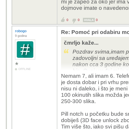
mi je zapeo za oko jer ima
dojmove imate o navedeno
0
0
0
HVALA
robogo
Re: Pomoć pri odabiru mo
9 godina
čmrljo kaže...
Pozdrav svima,imam pit
zadovoljni sa uređajem
nakon cca 3 godine kori
OFFLINE
bio. Ovaj uređaj mi je
Nemam 7, ali imam 6. Telef
Face ID. Pa kakve do
je dosta dobar i pri vrhu pr
nisu ni daleko, i što je men
100 okinutih slika možda je
250-300 slika.
Pill notch u početku bude s
dobiješ (3D face unlock zbo
Tim više što, iako svi pišu d