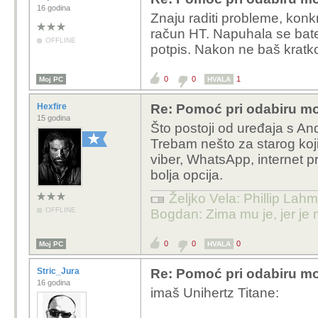
16 godina
Znaju raditi probleme, konk
račun HT. Napuhala se bateri
OFFLINE
potpis. Nakon ne baš kratko
0
0
1
Moj PC
HVALA
Hexfire
Re: Pomoć pri odabiru mo
15 godina
Što postoji od uređaja s And
Trebam nešto za starog koji 
viber, WhatsApp, internet pr
bolja opcija.
Željko Vela: Phillip Lahm
OFFLINE
Bogdan: Zima mu je, jer je 
0
0
0
Moj PC
HVALA
Stric_Jura
Re: Pomoć pri odabiru mo
16 godina
imaš Unihertz Titane: