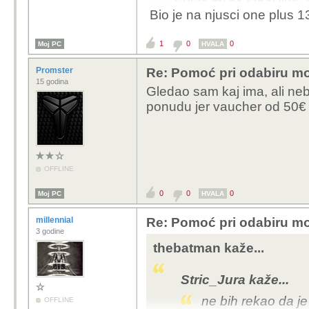
Sviđa mi se OnePlus, a
Bio je na njusci one plus 1
alternativa.
1
0
0
Moj PC
HVALA
Promster
Re: Pomoć pri odabiru mo
15 godina
Gledao sam kaj ima, ali neb
ponudu jer vaucher od 50€ m
OFFLINE
0
0
0
Moj PC
HVALA
millennial
Re: Pomoć pri odabiru mo
3 godine
thebatman kaže...
Stric_Jura kaže...
ne bih rekao da je 
OFFLINE