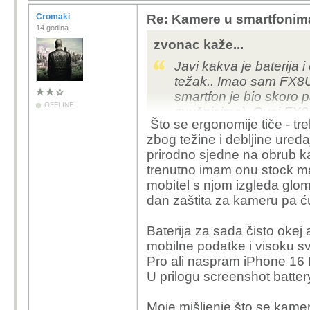
Cromaki
Re: Kamere u smartfonim
14 godina
zvonac kaže...
Javi kakva je baterija i
težak.. Imao sam FX8U i 
smartfon je bio skoro 
OFFLINE
zvučnicima). Ovaj FX9U 
Što se ergonomije tiče - tr
zbog težine i debljine uređa
prirodno sjedne na obrub ka
trenutno imam onu stock mas
mobitel s njom izgleda glom
dan zaštita za kameru pa ću
Baterija za sada čisto okej a
mobilne podatke i visoku svj
Pro ali naspram iPhone 16 
U prilogu screenshot batte
Moje mišljenje što se kamer