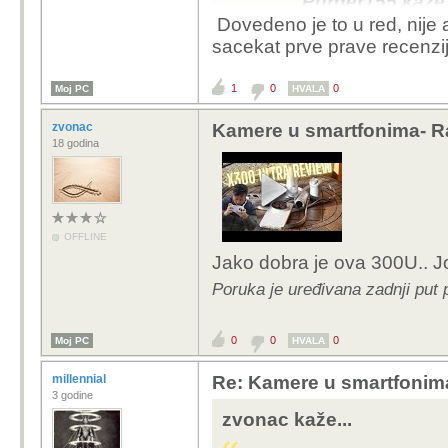
Purger155 kaže.
Dovedeno je to u red, nije 
X300 Ultra s
sacekat prve prave recenzi
Ne uzimam dok n
1
0
0
Moj PC
HVALA
pozdravljam 50mp 
zvonac
Kamere u smartfonima- R
Ako će se AI ponovno 
18 godina
OFFLINE
Jako dobra je ova 300U.. 
Poruka je uređivana zadnji put 
0
0
0
Moj PC
HVALA
millennial
Re: Kamere u smartfonim
3 godine
zvonac kaže...