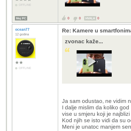
OFFLINE
0
0
0
Moj PC
HVALA
ocean77
Re: Kamere u smartfonim
12 godina
zvonac kaže...
OFFLINE
Ja sam odustao, ne vidim na
I dalje mislim da koliko god
vise u smjeru koji je najblizi 
Kod njih se isto vidi da su 
Meni je unatoc manjem senz