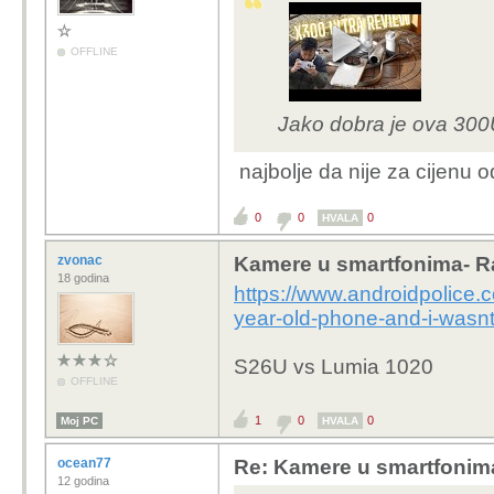
OFFLINE
Jako dobra je ova 300
najbolje da nije za cijenu 
0
0
0
HVALA
zvonac
Kamere u smartfonima- R
18 godina
https://www.androidpolice.
year-old-phone-and-i-wasnt
S26U vs Lumia 1020
OFFLINE
1
0
0
Moj PC
HVALA
ocean77
Re: Kamere u smartfonim
12 godina