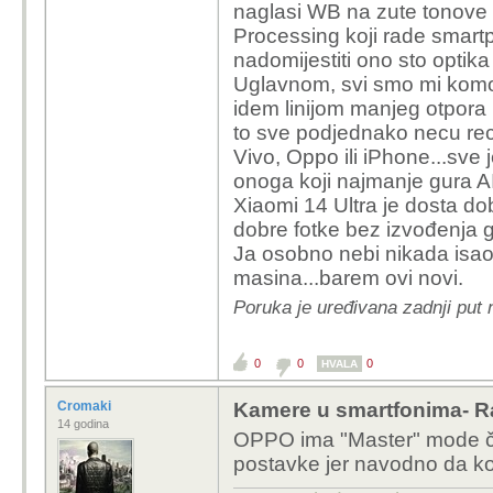
naglasi WB na zute tonove 
Processing koji rade smartp
nadomijestiti ono sto optika
Uglavnom, svi smo mi komotn
idem linijom manjeg otpora i
to sve podjednako necu reci
Vivo, Oppo ili iPhone...sve j
onoga koji najmanje gura AI
Xiaomi 14 Ultra je dosta dob
dobre fotke bez izvođenja g
Ja osobno nebi nikada isao
masina...barem ovi novi.
Poruka je uređivana zadnji put
0
0
0
HVALA
Cromaki
Kamere u smartfonima- R
14 godina
OPPO ima "Master" mode či
postavke jer navodno da kor