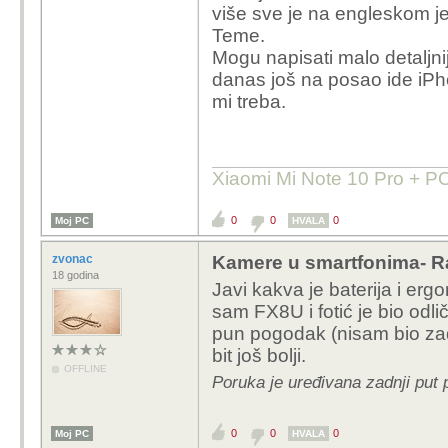
više sve je na engleskom je
Teme.
Mogu napisati malo detaljni
danas još na posao ide iPho
mi treba.
Xiaomi Mi Note 10 Pro + 
0
0
0
Moj PC
HVALA
zvonac
Kamere u smartfonima- R
18 godina
Javi kakva je baterija i ergo
sam FX8U i fotić je bio odli
pun pogodak (nisam bio zad
bit još bolji.
OFFLINE
Poruka je uređivana zadnji put 
0
0
0
Moj PC
HVALA