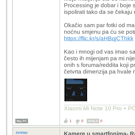
Processing je dobar i boje s
ispolirati tako da se čekaju
Okačio sam par fotki od ma
noćnu smjenu pa ću se potru
https://flic.kr/s/aHBqjCThkk
Kao i mnogi od vas imao sam
često ih mijenjam pa mi ni
onih s foruma/reddita koji 
četvrta dimenzija pa hvale
Xiaomi Mi Note 10 Pro + 
1
0
0
Moj PC
HVALA
zvonac
Kamere u smartfonima- R