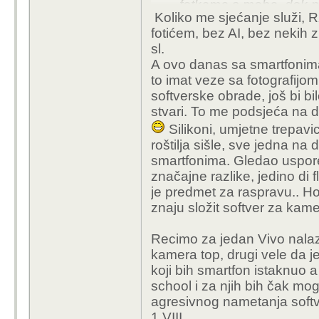
fotkama s moba, dok ni
Koliko me sjećanje služi, R
fotićem, bez AI, bez nekih 
jedino što bi bilo dobr
sl.
obraditi fotku da opet
A ovo danas sa smartfonima,
opcija količine obrade
to imat veze sa fotografijo
softverske obrade, još bi b
stvari. To me podsjeća na 
Silikoni, umjetne trepavic
roštilja sišle, sve jedna na 
smartfonima. Gledao uspor
značajne razlike, jedino di f
je predmet za raspravu.. H
znaju složit softver za kamer
Recimo za jedan Vivo nalazi
kamera top, drugi vele da j
koji bih smartfon istaknuo 
school i za njih bih čak mog
agresivnog nametanja softver
1 VIII.