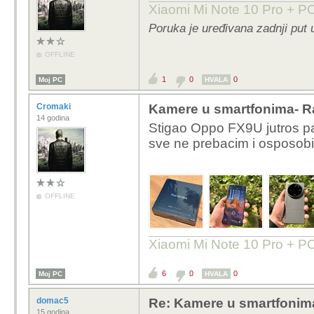
Xiaomi Mi Note 10 Pro + 
Poruka je uređivana zadnji put 
OFFLINE
1
0
0
Moj PC
HVALA
Cromaki
Kamere u smartfonima- R
14 godina
Stigao Oppo FX9U jutros pa
sve ne prebacim i osposob
OFFLINE
Xiaomi Mi Note 10 Pro + 
6
0
0
Moj PC
HVALA
domac5
Re: Kamere u smartfonim
15 godina