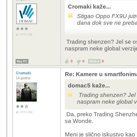
Cromaki kaže...
Stigao Oppo FX9U jutro
dana dok sve ne preba
OFFLINE
Trading shenzen? Jel se os
naspram neke global verzi
0
0
0
Moj PC
HVALA
Cromaki
Re: Kamere u smartfonim
14 godina
domac5 kaže...
Trading shenzen? Jel s
naspram neke global v
OFFLINE
Da, preko Trading Shenzhe
sa Wonde.
Meni je slično iskustvo ka