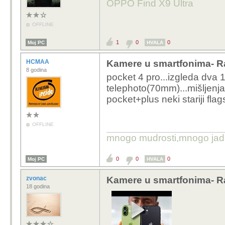
OPPO Find X9 Ultra
OFFLINE
1
0
0
Moj PC
HVALA
HCMAA
Kamere u smartfonima- R
8 godina
pocket 4 pro...izgleda dva 
telephoto(70mm)...mišljenja
pocket+plus neki stariji fla
OFFLINE
mnogo mudrosti,mnogo jada..
0
0
0
Moj PC
HVALA
zvonac
Kamere u smartfonima- R
18 godina