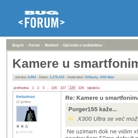
Bug.hr
»
Forum
»
Mobiteli
»
Općenito o mobitelima
»
Kamere u smartfoni
poruka:
6.863
|
čitano:
2.276.415
|
moderatori:
DrNasty
,
XXX-Man
prethodna
1
2
3
...
226
227
228
229
sljedeća
thebatman
Re: Kamere u smartfonim
12 godina
Purger155 kaže...
X300 Ultra se već mož
Ne uzimam dok ne vidim x
OFFLINE