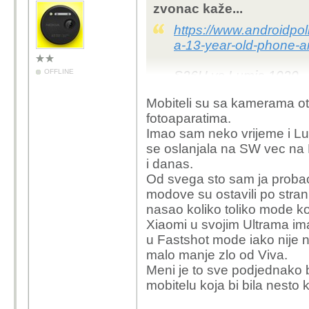
zvonac kaže...
https://www.androidpol
a-13-year-old-phone-an
OFFLINE
S26U vs Lumia 1020
Mobiteli su sa kamerama oti
fotoaparatima.
Imao sam neko vrijeme i Lum
se oslanjala na SW vec na H
i danas.
Od svega sto sam ja probao 
modove su ostavili po strani 
nasao koliko toliko mode ko
Xiaomi u svojim Ultrama ima
u Fastshot mode iako nije ni
malo manje zlo od Viva.
Meni je to sve podjednako 
mobitelu koja bi bila nesto