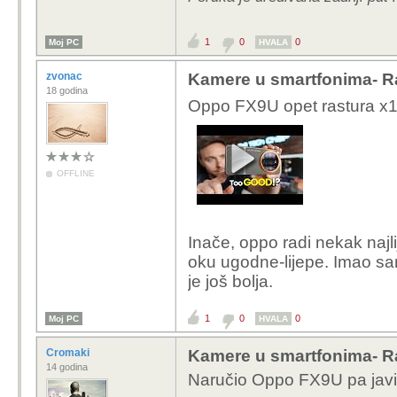
1
0
0
Moj PC
HVALA
zvonac
Kamere u smartfonima- R
18 godina
Oppo FX9U opet rastura x
OFFLINE
Inače, oppo radi nekak najl
oku ugodne-lijepe. Imao sa
je još bolja.
1
0
0
Moj PC
HVALA
Cromaki
Kamere u smartfonima- R
14 godina
Naručio Oppo FX9U pa javim