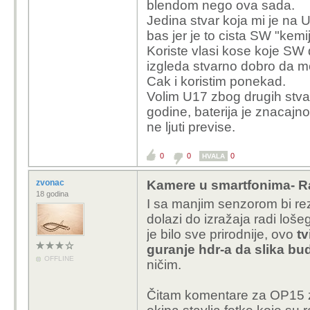
blendom nego ova sada.
Jedina stvar koja mi je na U
bas jer je to cista SW "kemi
Koriste vlasi kose koje SW
izgleda stvarno dobro da mo
Cak i koristim ponekad.
Volim U17 zbog drugih stvar
godine, baterija je znacajn
ne ljuti previse.
0
0
0
HVALA
zvonac
Kamere u smartfonima- R
18 godina
I sa manjim senzorom bi rezu
dolazi do izražaja radi lošeg
je bilo sve prirodnije, ovo
tv
guranje hdr-a da slika bu
OFFLINE
ničim.
Čitam komentare za OP15 z