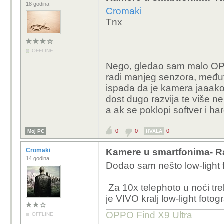
18 godina
Cromaki
Tnx
OFFLINE
Nego, gledao sam malo OP15
radi manjeg senzora, međuti
ispada da je kamera jaaako
dost dugo razvija te više n
a ak se poklopi softver i ha
0
0
0
Moj PC
HVALA
Cromaki
Kamere u smartfonima- R
14 godina
Dodao sam nešto low-light 
Za 10x telephoto u noći treb
je VIVO kralj low-light fotogr
OPPO Find X9 Ultra
OFFLINE