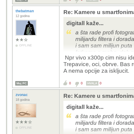
thebatman
Re: Kamere u smartfonim
12 godina
digitall kaže...
a šta rade profi fotogra
milijardu filtera i dorada
i sam sam milijun puta t
OFFLINE
fotkama s moba, dok ni
Npr vivo x300p cim nisu idea
Trepavice, oci, obrve. Bas 
jedino što bi bilo dobr
A nema opcije za iskljucit.
obraditi fotku da opet
opcija količine obrade
0
0
0
Moj PC
HVALA
zvonac
Re: Kamere u smartfonim
18 godina
digitall kaže...
a šta rade profi fotogra
milijardu filtera i dorada
OFFLINE
i sam sam milijun puta t