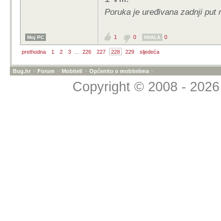
Poruka je uređivana zadnji put
1
0
0
Moj PC
HVALA
prethodna
1
2
3
...
226
227
228
229
sljedeća
Bug.hr
»
Forum
»
Mobiteli
»
Općenito o mobitelima
»
Copyright © 2008 - 2026 