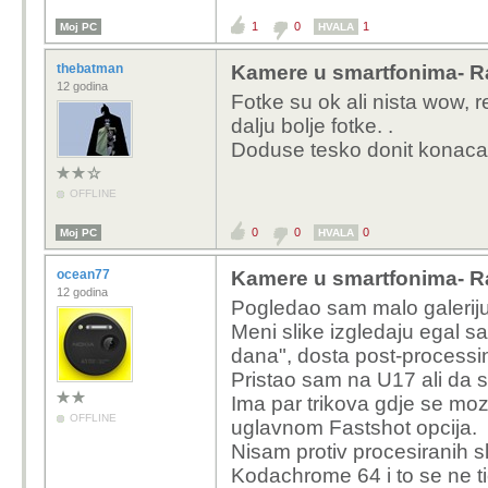
1
0
1
Moj PC
HVALA
thebatman
Kamere u smartfonima- R
12 godina
Fotke su ok ali nista wow,
dalju bolje fotke. .
Doduse tesko donit konaca
OFFLINE
0
0
0
Moj PC
HVALA
ocean77
Kamere u smartfonima- R
12 godina
Pogledao sam malo galeriju
Meni slike izgledaju egal s
dana", dosta post-processing
Pristao sam na U17 ali da s
Ima par trikova gdje se moze
OFFLINE
uglavnom Fastshot opcija.
Nisam protiv procesiranih s
Kodachrome 64 i to se ne ti