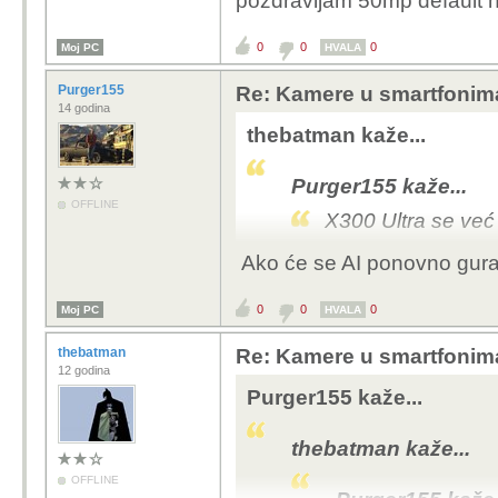
pozdravljam 50mp default n
0
0
0
Moj PC
HVALA
Purger155
Re: Kamere u smartfonim
14 godina
thebatman kaže...
Purger155 kaže...
OFFLINE
X300 Ultra se već
Ako će se AI ponovno gurat
Ne uzimam dok ne vid
pozdravljam 50mp defa
0
0
0
Moj PC
HVALA
thebatman
Re: Kamere u smartfonim
12 godina
Purger155 kaže...
thebatman kaže...
OFFLINE