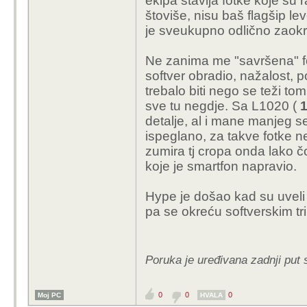
ekipa stavlja fotke koje su
štoviše, nisu baš flagšip le
je sveukupno odlično zaok
Ne zanima me "savršena" fot
softver obradio, nažalost, 
trebalo biti nego se teži t
sve tu negdje. Sa L1020 (
1
detalje, al i mane manjeg sen
ispeglano, za takve fotke n
zumira tj cropa onda lako 
koje je smartfon napravio.
Hype je došao kad su uveli
pa se okreću softverskim tr
Poruka je uređivana zadnji put
0
0
0
Moj PC
HVALA