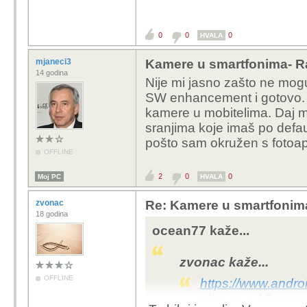
0
0
0
HVALA
mjaneci3
Kamere u smartfonima- R
14 godina
Nije mi jasno zašto ne mog
SW enhancement i gotovo. T
kamere u mobitelima. Daj m
sranjima koje imaš po defau
pošto sam okružen s fotoapar
OFFLINE
2
0
0
Moj PC
HVALA
zvonac
Re: Kamere u smartfonim
18 godina
ocean77 kaže...
zvonac kaže...
OFFLINE
https://www.andro
ultra-to-a-13-year