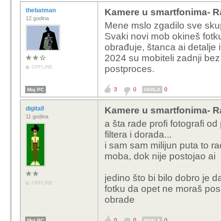
thebatman
Kamere u smartfonima- R
12 godina
Mene mslo zgadilo sve sk
Svaki novi mob okineš fotku
obrađuje, štanca ai detalje 
2024 su mobiteli zadnji bez 
postproces.
OFFLINE
3
0
0
Moj PC
HVALA
digitall
Kamere u smartfonima- R
11 godina
a šta rade profi fotografi od
filtera i dorada...
i sam sam milijun puta to ra
moba, dok nije postojao ai
jedino što bi bilo dobro je d
OFFLINE
fotku da opet ne moraš pose
obrade
0
0
0
Moj PC
HVALA