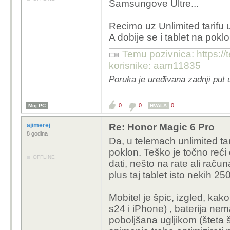
Samsungove Ultre...
Recimo uz Unlimited tarifu
A dobije se i tablet na poklo
Temu pozivnica: https:/
korisnike: aam11835
Poruka je uređivana zadnji put 
0
0
0
Moj PC
HVALA
ajimerej
Re: Honor Magic 6 Pro
8 godina
Da, u telemach unlimited tar
poklon. Teško je točno reć
OFFLINE
dati, nešto na rate ali račun
plus taj tablet isto nekih 2
Mobitel je špic, izgled, kak
s24 i iPhone) , baterija nem
poboljšana ugljikom (šteta