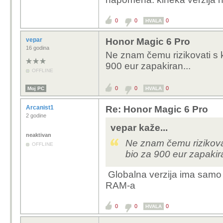
0
0
0
HVALA
vepar
Honor Magic 6 Pro
16 godina
Ne znam čemu rizikovati s k
900 eur zapakiran...
OFFLINE
0
0
0
Moj PC
HVALA
Arcanist1
Re: Honor Magic 6 Pro
2 godine
vepar kaže...
neaktivan
Ne znam čemu rizikovat
OFFLINE
bio za 900 eur zapakira
Globalna verzija ima samo
RAM-a
0
0
0
HVALA