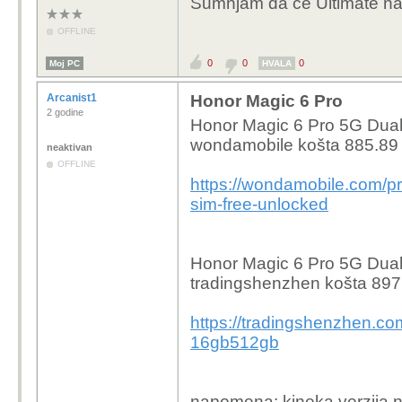
Sumnjam da će Ultimate na gl
OFFLINE
0
0
0
Moj PC
HVALA
Arcanist1
Honor Magic 6 Pro
2 godine
Honor Magic 6 Pro 5G Dual
wondamobile košta 885.89 
neaktivan
OFFLINE
https://wondamobile.com/p
sim-free-unlocked
Honor Magic 6 Pro 5G Dual
tradingshenzhen košta 897
https://tradingshenzhen.co
16gb512gb
napomena: kineka verzija 