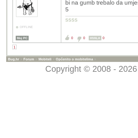
bi na gumb trebalo da umje
5
ssss
OFFLINE
0
0
0
Moj PC
HVALA
1
Bug.hr
»
Forum
»
Mobiteli
»
Općenito o mobitelima
»
Copyright © 2008 - 2026 