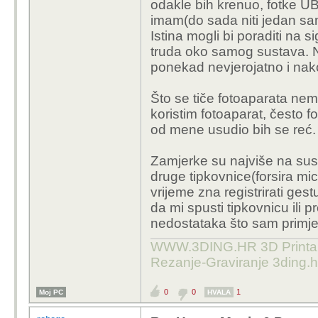
odakle bih krenuo, fotke UB
od Samsungove Ultre..
imam(do sada niti jedan sam
Istina mogli bi poraditi na s
Recimo uz Unlimited ta
truda oko samog sustava. No
958€
ponekad nevjerojatno i nako
A dobije se i tablet na 
Što se tiče fotoaparata ne
koristim fotoaparat, često fo
od mene usudio bih se reć.
Zamjerke su najviše na sus
druge tipkovnice(forsira mic
vrijeme zna registrirati ges
da mi spusti tipkovnicu ili 
nedostataka što sam primjet
WWW.3DING.HR 3D Printanje
Rezanje-Graviranje 3ding.
0
0
1
Moj PC
HVALA