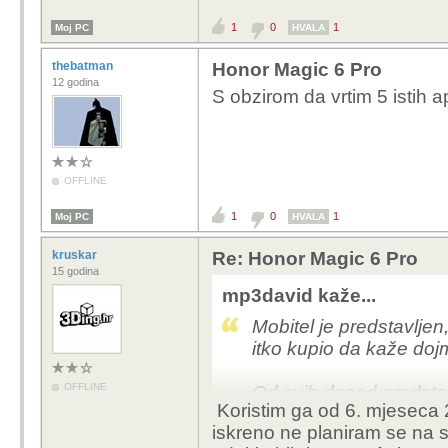
1
0
1
Moj PC
HVALA
thebatman
Honor Magic 6 Pro
12 godina
S obzirom da vrtim 5 istih ap
OFFLINE
1
0
1
Moj PC
HVALA
kruskar
Re: Honor Magic 6 Pro
15 godina
mp3david kaže...
Mobitel je predstavljen,
itko kupio da kaže do
OFFLINE
Od svih dosad predstav
Koristim ga od 6. mjeseca
zainteresirao.
iskreno ne planiram se na 
Nema punjaca i maske u 