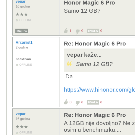
vepar
Honor Magic 6 Pro
16 godina
Samo 12 GB?
OFFLINE
1
0
0
Moj PC
HVALA
Arcanist1
Re: Honor Magic 6 Pro
2 godine
vepar kaže...
neaktivan
Samo 12 GB?
OFFLINE
Da
https://www.hihonor.com/g
0
0
0
HVALA
vepar
Re: Honor Magic 6 Pro
16 godina
A 12GB nije dovoljno? Ne z
osim u benchmarku....
OFFLINE