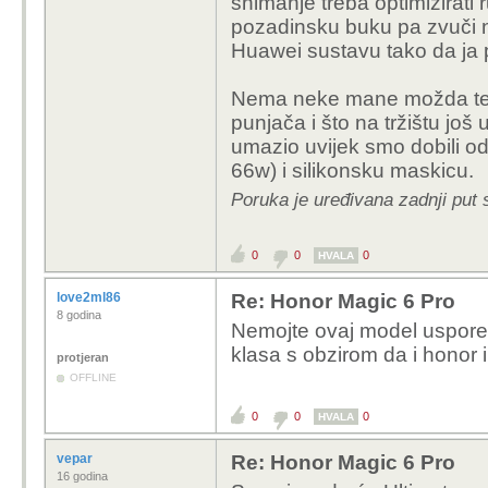
snimanje treba optimizirati
pozadinsku buku pa zvuči ne
Huawei sustavu tako da ja 
Nema neke mane možda težin
punjača i što na tržištu jo
umazio uvijek smo dobili od
66w) i silikonsku maskicu.
Poruka je uređivana zadnji put s
0
0
0
HVALA
love2ml86
Re: Honor Magic 6 Pro
8 godina
Nemojte ovaj model uspoređiv
klasa s obzirom da i honor i
protjeran
OFFLINE
0
0
0
HVALA
vepar
Re: Honor Magic 6 Pro
16 godina