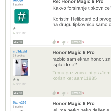
robogo
Re: Honor Magic 6 Pro
9 godina
Kakvo forsiranje tipkovnice
Koristim Heliboard od prvog
na drugu tipkovnicu samo 
OFFLINE
0
0
0
Moj PC
HVALA
mp3david
Honor Magic 6 Pro
13 godina
razbio sam ekran honor, zna
isplati li se?
Temu pozivnica: https://t
korisnike: aam11835
OFFLINE
0
0
0
Moj PC
HVALA
Stane256
Honor Magic 6 Pro
6 godina
jel ima netko neko rješenje