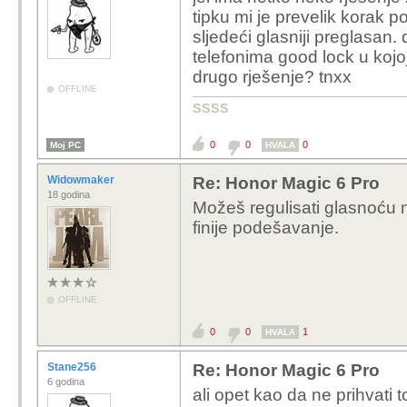
tipku mi je prevelik korak po
sljedeći glasniji preglasan.
telefonima good lock u kojoj
drugo rješenje? tnxx
OFFLINE
ssss
0
0
0
Moj PC
HVALA
Widowmaker
Re: Honor Magic 6 Pro
18 godina
Možeš regulisati glasnoću 
finije podešavanje.
OFFLINE
0
0
1
HVALA
Stane256
Re: Honor Magic 6 Pro
6 godina
ali opet kao da ne prihvati 