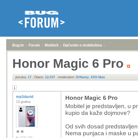
Bug.hr
»
Forum
»
Mobiteli
»
Općenito o mobitelima
»
Honor Magic 6 Pro
poruka:
17
|
čitano:
12.037
|
moderatori:
DrNasty
,
XXX-Man
1
mp3david
Honor Magic 6 Pro
13 godina
Mobitel je predstavljen, u pr
kupio da kaže dojmove?
Od svih dosad predstavljeni
Nema punjaca i maske u paket
OFFLINE