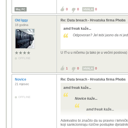
Realno - ni ni
Ovo je već 5-
Cijeloj EU su
0
0
0
Moj PC
HVALA
posljedice.
(
https://www.i
Old Iggy
Re: Data breach - Hrvatska firma Phobs
webu/277832
18 godina
amd freak kaže...
Bit će kazna 3
Odgovoran? Jel tebi jasno da ni jed
Možda nije problem 
Ako netko opljačka b
U IT-u u ničemu (a tako je u većini poslova)
OFFLINE
Možeš uložit milijone 
uigrana ekipa sa day-
1
0
0
HVALA
I šta uzmu bazu i prije
A to što neki ljudi ra
Novice
Re: Data breach - Hrvatska firma Phobs
samoubojstvo to ne
21 mjesec
amd freak kaže...
Cybercrime je kriminal
OFFLINE
Novice kaže...
Naravno da je glavni krivac 
amd freak kaže...
-
odgovoran
, kriv za propuste. + ins
SharkZ kaže...
Adekvatno bi značilo da su pravno i tehničk
koje su preduvijet takvih djelatnosti
koji sankcioniraju rizične postupke djelatnik
(ne)odgovorne, čisto po 'zapovijedn