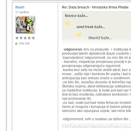
A to što neki ljudi radi takvog krim
nema veze?
Realno - ni nije vrij
ihush
Re: Data breach - Hrvatska firma Phobs
Ovo je već 5-6 masov
17 godina
Cybercrime je kriminal kao i bilo koj
Cijeloj EU su puna us
Novice kaže...
(
https://www.index.hr
Bit će kazna 30-50k e
amd freak kaže...
SharkZ kaže...
Možda nije problem u tvrtk
ONLINE
Ako netko opljačka banku, je
XYZ12 kaže...
-
odgovoran
, kriv za propuste. + institucije
preduvijet takvih djelatnosti (baze osobnih 
Možeš uložit milijone u secur
'zapovijednoj' odgovornosti, za ono što im 
day-one explotovima koji još 
A niti BUG nij
- banalno, inspekcija provjerava posotji li 
provjeravaju odgovarajuću sigurnost.
I šta uzmu bazu i prijete o dij
Realno - ni nije vrij
-banka bez sefa ne može dobiti atest, bez z
Ovo je već 5-6 masov
novac.. zašto nije i kontrola tih uvjeta i t
A to što neki ljudi radi takv
Cijeloj EU su puna us
anticipacija kao smisao znače u uređenom 
samoubojstvo to nema veze
(
https://www.index.hr
-za bilo što, vozačku dozvolu ili tehničku is
školska ocjena, atest-deklaracija sukladnosti 
Cybercrime je kriminal kao i b
Bit će kazna 30-50k e
za nadležne institucije, tj svaki put kad np
dok bi bez incidenta, rutinskom kontrolom i 
rad-poslovanje itd..
-za sad, svaki put kad neka firma po incide
Možda nije problem u tvrtk
Naravno da je glavni krivac onaj koji 
čemu je moguća i korupcija ili barem pitan
odnosno ako ispunjava uvjete, tad neće biti
Ako netko opljačka banku, je
-odgovornost, svih u sustavu za njihov dio .
Možeš uložit milijone u secur
day-one explotovima koji još 
C64/TurboModul-OpenSourcePro