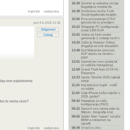
16:39
Destrier je unikatna verzija
Bugattijeva modela Bo
16:38
Društvena mreža Truth
trajni link
nadporuka
Social legalizirala insajder
15:56
Prva prezentacija GTA 6
igrivosti bit će premijern
pon 8.6.2026 21:36
15:22
Sklapanje PC konfiguracija -
Odgovori
iznad 1300 EUR
15:02
Jedna od četiri osobe
Citiraj
generacije Z oslanja na AI n
14:20
Zašto je Nolanov Odisej
drugačiji od svih dosadašn
13:48
Kod Makarske prevozio
SUP dasku na skuteru –
popri
13:01
OpenAI-jev novi uređaj bit
će veličine hokejaškog
12:58
Grand Theft Auto (GTA VI) -
Rasprava
12:23
Uputa: Stremio 2026 najbolji
sa day-one explotovima
setup
11:24
Koji televizor kupiti - vodič
za odabir
11:04
Gdje iPhone košta najviše u
2026. godini?
09:42
Napajanja za vašu
jstvo to nema veze?
konfiguraciju (P&O)
09:22
SpaceX-ova raketa pala na
Mjesec, fotografije krat
08:55
Spider-Man "napao" vozače
BMW-a reklamom na
ugrađe
08:39
Smiješne slike
trajni link
nadporuka