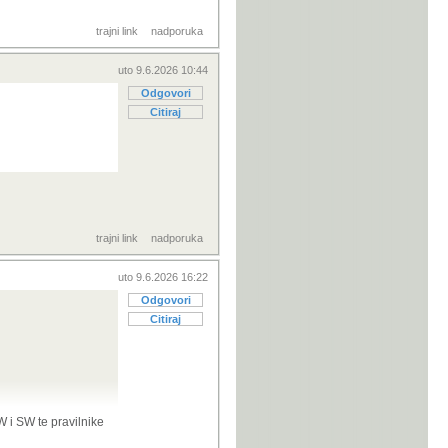
.
 snosi
trajni link
nadporuka
uto 9.6.2026 10:44
Odgovori
Citiraj
 dođe
trajni link
nadporuka
gore naprave
uto 9.6.2026 16:22
Odgovori
Citiraj
 podatke.
le-licence za rad
W i SW te pravilnike
 dohvati i te
provjera u