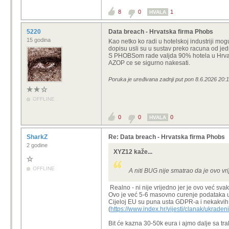
8
0
1
HVALA
5220
Data breach - Hrvatska firma Phobs
15 godina
Kao netko ko radi u hotelskoj industriji mog
dopisu usli su u sustav preko racuna od je
S PHOBSom rade valjda 90% hotela u Hrvatsko
AZOP ce se sigurno nakesati.
Poruka je uređivana zadnji put pon 8.6.2026 20:1
OFFLINE
0
0
0
HVALA
SharkZ
Re: Data breach - Hrvatska firma Phobs
2 godine
XYZ12 kaže...
OFFLINE
A niti BUG nije smatrao da je ovo vri
Realno - ni nije vrijedno jer je ovo već sva
Ovo je već 5-6 masovno curenje podataka u 
Cijeloj EU su puna usta GDPR-a i nekakvih z
(
https://www.index.hr/vijesti/clanak/ukrade
Bit će kazna 30-50k eura i ajmo dalje sa tra