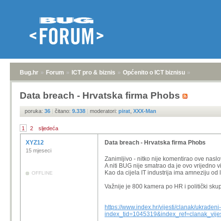
Bug.hr
»
Forum
»
ICT pro & biznis
»
Općenito o ICT biznisu
»
Data breach - Hrvatska firma Phobs
poruka:
36
|
čitano:
9.338
|
moderatori:
pirat
,
XXX-Man
1
2
sljedeća
XYZ12
Data breach - Hrvatska firma Phobs
15 mjeseci
Zanimljivo - nitko nije komentirao ove naslov
A niti BUG nije smatrao da je ovo vrijedno vi
Kao da cijela IT industrija ima amneziju od
OFFLINE
Važnije je 800 kamera po HR i politički sku
https://www.index.hr/vijesti/clanak/ukraden
index_tid=1045319&index_ref=clanak_vijes