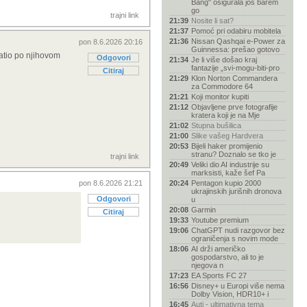
Bang" osigurala još barem
go
trajni link
21:39
Nosite li sat?
21:37
Pomoć pri odabiru mobitela
21:36
Nissan Qashqai e-Power za
pon 8.6.2026 20:16
Guinnessa: prešao gotovo
vatio po njihovom
Odgovori
21:34
Je li više došao kraj
fantazije „svi-mogu-biti-pro
Citiraj
21:29
Klon Norton Commandera
za Commodore 64
21:21
Koji monitor kupiti
21:12
Objavljene prve fotografije
kratera koji je na Mje
21:02
Stupna bušilica
21:00
Slike vašeg Hardvera
20:53
Bijeli haker promijenio
stranu? Doznalo se tko je
trajni link
20:49
Veliki dio AI industrije su
marksisti, kaže šef Pa
pon 8.6.2026 21:21
20:24
Pentagon kupio 2000
ukrajinskih jurišnih dronova
Odgovori
u
20:08
Garmin
Citiraj
19:33
Youtube premium
19:06
ChatGPT nudi razgovor bez
ograničenja s novim mode
18:06
AI drži američko
gospodarstvo, ali to je
njegova n
17:23
EA Sports FC 27
16:56
Disney+ u Europi više nema
Dolby Vision, HDR10+ i
16:45
Auti - ultimativna tema