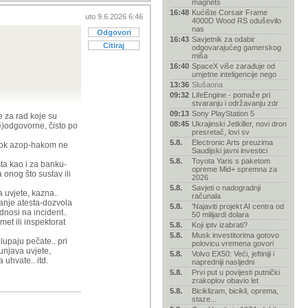
amoubojstvo to
magnets
16:48
Kućište Corsair Frame
uto 9.6.2026 6:46
4000D Wood RS oduševilo
nas
osljedice.
Odgovori
16:43
Savjetnik za odabir
px
)
Citiraj
odgovarajućeg gamerskog
miša
16:40
SpaceX više zarađuje od
umjetne inteligencije nego
13:36
Slušaona
09:32
LifeEngine - pomaže pri
stvaranju i održavanju zdr
09:13
Sony PlayStation 5
ce za rad koje su
08:45
Ukrajinski Jetkiller, novi dron
ne)odgovorne, čisto po
igrana ekipa sa
presretač, lovi sv
5.8.
Electronic Arts preuzima
. dok azop-hakom ne
Saudijski javni investici
5.8.
Toyota Yaris s paketom
ta kao i za banku-
opreme Mid+ spremna za
 onog što sustav ili
2026
rave
osljedice.
5.8.
Savjeti o nadogradnji
px
)
a uvjete, kazna..
računala
avanje atesta-dozvola
5.8.
'Najaviti projekt AI centra od
dnosi na incident..
50 milijardi dolara
met ili inspektorat
5.8.
Koji iptv izabrati?
5.8.
Musk investitorima gotovo
lupaju pečate.. pri
polovicu vremena govori
.
unjava uvjete,
5.8.
Volvo EX50: Veći, jeftiniji i
uhvate.. itd.
napredniji nasljedni
5.8.
Prvi put u povijesti putnički
zrakoplov obavio let
igrana ekipa sa
5.8.
Biciklizam, bicikli, oprema,
staze...