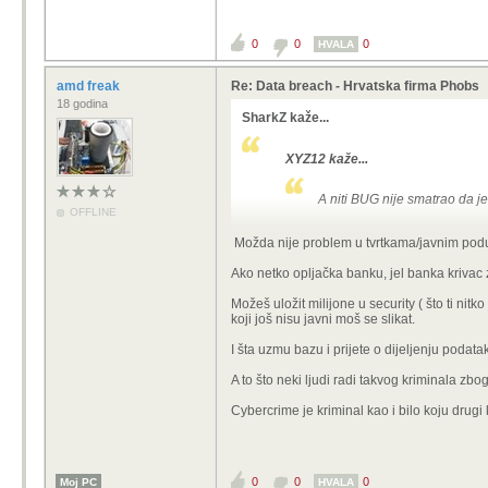
0
0
0
HVALA
amd freak
Re: Data breach - Hrvatska firma Phobs
18 godina
SharkZ kaže...
XYZ12 kaže...
A niti BUG nije smatrao da je 
OFFLINE
Realno - ni nije vrijedno jer je ovo
Možda nije problem u tvrtkama/javnim pod
Ovo je već 5-6 masovno curenje poda
Cijeloj EU su puna usta GDPR-a i nek
Ako netko opljačka banku, jel banka krivac
(
https://www.index.hr/vijesti/clanak
Možeš uložit milijone u security ( što ti ni
Bit će kazna 30-50k eura i ajmo dalj
koji još nisu javni moš se slikat.
I šta uzmu bazu i prijete o dijeljenju podatak
A to što neki ljudi radi takvog kriminala z
Cybercrime je kriminal kao i bilo koju drugi 
0
0
0
Moj PC
HVALA