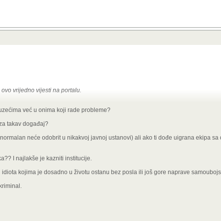
ovo vrijedno vijesti na portalu.
 već svakodnevica.
uzećima već u onima koji rade probleme?
taka u HR u zadnjih godinu dana, to je već lagano smijurija.
akvih zaštita, a podaci cure iz svih mogućih baza i nitko ne snosi posljedice.
 za takav događaj?
/ukradeni-podaci-29-institucija-eu-zavrsili-na-dark-webu/2778329.aspx
)
tko normalan neće odobrit u nikakvoj javnoj ustanovi) ali ako ti dođe uigrana ekipa 
e sa traljavošću.
a?? I najlakše je kazniti institucije.
bog idiota kojima je dosadno u životu ostanu bez posla ili još gore naprave samoubo
kriminal.