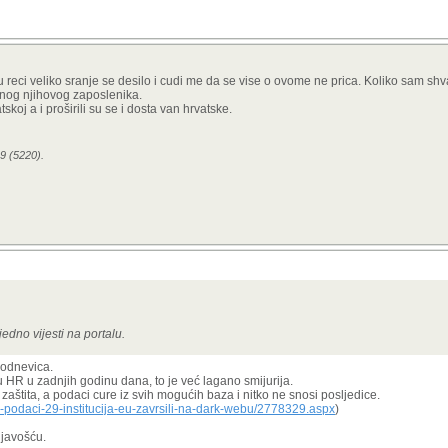
u reci veliko sranje se desilo i cudi me da se vise o ovome ne prica. Koliko sam sh
dnog njihovog zaposlenika.
j a i proširili su se i dosta van hrvatske.
9 (5220).
jedno vijesti na portalu.
kodnevica.
HR u zadnjih godinu dana, to je već lagano smijurija.
aštita, a podaci cure iz svih mogućih baza i nitko ne snosi posljedice.
ni-podaci-29-institucija-eu-zavrsili-na-dark-webu/2778329.aspx
)
ljavošću.