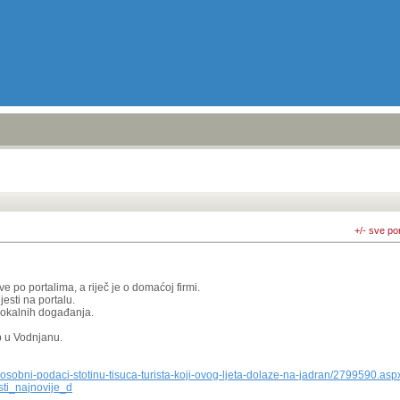
+/- sve po
e po portalima, a riječ je o domaćoj firmi.
jesti na portalu.
 lokalnih događanja.
p u Vodnjanu.
i-osobni-podaci-stotinu-tisuca-turista-koji-ovog-ljeta-dolaze-na-jadran/2799590.asp
ti_najnovije_d