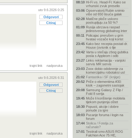
08:10
Hi-Fi vs. Head-Fi: Kako se
vrhunski zvuk preselio
uto 9.6.2026 0:25
03:06
Opservatorij Rubin snimio
više od 650 tisuća galak
Odgovori
02:28
Matične ploče uskoro
poskupljuju za 50 %?
Citiraj
01:09
Rusija ubrzava raspad
jedinstvenog globalnog inter
00:11
Policajac prerušen u grm
hvatao vozače koji korist
23:45
Kako bez recepta postati dr.
House (ovisnik o lije
23:42
Varta u stečaju zbog gubitka
posla s Appleom i odb
23:27
Links reklamacija - vanjski
servis MR servis
trajni link
nadporuka
23:03
Zoox dobio odobrenje za
ce.
komercijalnu robotaksi usl
21:02
Fantastika i SF (knjige)
uto 9.6.2026 6:31
20:52
Priče o elementima #30:
Odgovori
kisik – zagonetni sastojak
20:08
Samsung Galaxy Z Flip /
Citiraj
Fold 8 serija
19:45
Može li korištenje mobitela
tijekom punjenja oštet
18:30
Popusti, akcije i dobre
ponude za igre
18:03
Pucanje foruma i login na
ekipa sa day-one
forum
17:44
Stolica / Fotelja za
računalo?
17:01
Testirali smo ASUS ROG
trajni link
nadporuka
Falchion Ace 75 HE,