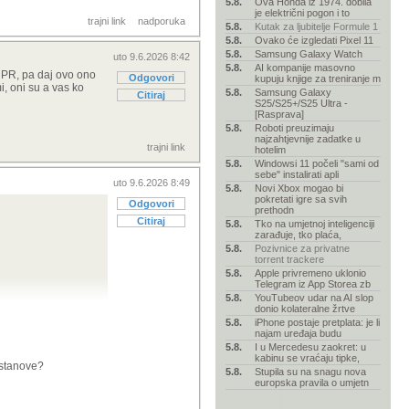
5.8.
Ova Honda iz 1974. dobila
je električni pogon i to
trajni link
nadporuka
5.8.
Kutak za ljubitelje Formule 1
rave
5.8.
Ovako će izgledati Pixel 11
5.8.
Samsung Galaxy Watch
uto 9.6.2026 8:42
5.8.
AI kompanije masovno
GDPR, pa daj ovo ono
Odgovori
kupuju knjige za treniranje m
i, oni su a vas ko
5.8.
Samsung Galaxy
Citiraj
S25/S25+/S25 Ultra -
[Rasprava]
.
5.8.
Roboti preuzimaju
najzahtjevnije zadatke u
trajni link
hotelim
5.8.
Windowsi 11 počeli "sami od
sebe" instalirati apli
uto 9.6.2026 8:49
5.8.
Novi Xbox mogao bi
pokretati igre sa svih
Odgovori
prethodn
Citiraj
5.8.
Tko na umjetnoj inteligenciji
zarađuje, tko plaća,
5.8.
Pozivnice za privatne
torrent trackere
5.8.
Apple privremeno uklonio
Telegram iz App Storea zb
5.8.
YouTubeov udar na AI slop
donio kolateralne žrtve
5.8.
iPhone postaje pretplata: je li
najam uređaja budu
5.8.
I u Mercedesu zaokret: u
kabinu se vraćaju tipke,
ustanove?
5.8.
Stupila su na snagu nova
europska pravila o umjetn