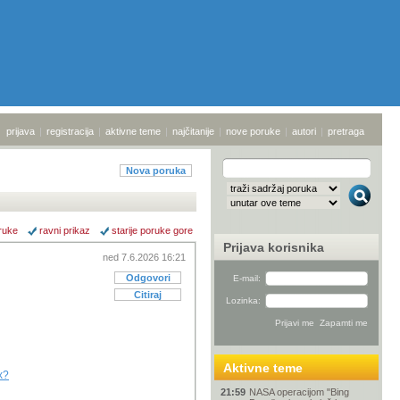
prijava
|
registracija
|
aktivne teme
|
najčitanije
|
nove poruke
|
autori
|
pretraga
Nova poruka
ruke
ravni prikaz
starije poruke gore
Prijava korisnika
ned 7.6.2026 16:21
Odgovori
E-mail:
Citiraj
Lozinka:
Aktivne teme
x?
21:59
NASA operacijom "Bing