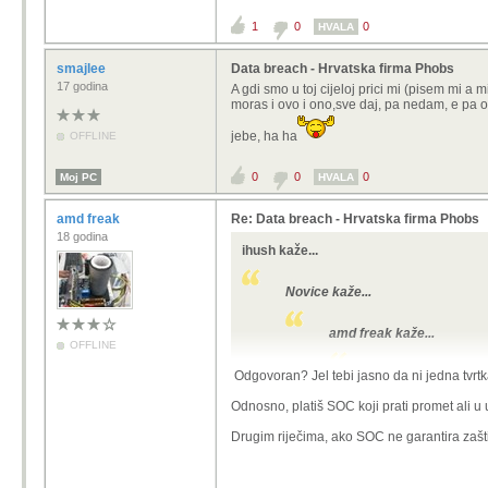
I šta uzmu bazu i prijete o dij
1
0
0
HVALA
A to što neki ljudi radi takv
samoubojstvo to nema veze
smajlee
Data breach - Hrvatska firma Phobs
Cybercrime je kriminal kao i b
17 godina
A gdi smo u toj cijeloj prici mi (pisem mi 
moras i ovo i ono,sve daj, pa nedam, e pa o
jebe, ha ha
OFFLINE
Naravno da je glavni krivac onaj koj
0
0
0
Moj PC
HVALA
amd freak
Re: Data breach - Hrvatska firma Phobs
18 godina
ihush kaže...
Novice kaže...
amd freak kaže...
OFFLINE
SharkZ kaže...
Odgovoran? Jel tebi jasno da ni jedna tvrtk
Odnosno, platiš SOC koji prati promet ali 
XYZ12 kaže.
Drugim riječima, ako SOC ne garantira zaš
A niti