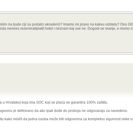
eljenju podataka?? I najlakše je kazniti institucije.
og kriminala zbog idiota kojima je dosadno u životu ostanu bez posla ili još gore nap
?
ilo koju drugi kriminal.
a mislim na ljude ciji su podatci ukradeni)? Imamo mi pravo na kakvu odstetu? Ono 
nda nemres rezervirat/platit hotel i neznam kaj sve ne. Dogodi se sranje, e nismo m
i je ukrao podatke,
ali isto tako je
kriv
i onaj koji nije adekvatno zaštitio tuđe podatke
a u Hrvatskoj koja ima SOC koji se plaća ne garantira 100% zaštitu.
u ugovoru je definirano da ako ipak dođe do proboja ne odgovaraju za navedeno.
..
titu kako misliš da jedna osoba može biti odgovorna za kompletnu sigurnost neke 
 BUG nije smatrao da je ovo vrijedno vijesti na portalu.