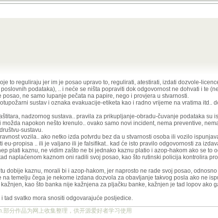
inala zbog idiota kojima je dosadno u životu ostanu bez posla ili još gore naprave s
edno jer je ovo već svakodnevica.
no curenje podataka u HR u zadnjih godinu dana, to je već lagano smijurija.
u drugi kriminal.
ta GDPR-a i nekakvih zaštita, a podaci cure iz svih mogućih baza i nitko ne snosi p
/vijesti/clanak/ukradeni-podaci-29-institucija-eu-zavrsili-na-dark-webu/2778329.as
ura i ajmo dalje sa traljavošću.
ama/javnim poduzećima već u onima koji rade probleme?
l banka krivac za takav događaj?
 koje to reguliraju jer im je posao upravo to, regulirati, atestirati, izdati dozvole-licen
i poslovnih podataka), .. i neće se ništa popraviti dok odgovornost ne dohvati i te (
ity ( što ti nitko normalan neće odobrit u nikakvoj javnoj ustanovi) ali ako ti dođe u
je posao, ne samo lupanje pečata na papire, nego i provjera u stvarnosti.
nisu javni moš se slikat.
e smatrao da je ovo vrijedno vijesti na portalu.
protupožarni sustav i oznaka evakuacije-etiketa kao i radno vrijeme na vratima itd.
eljenju podataka?? I najlakše je kazniti institucije.
edno jer je ovo već svakodnevica.
aštitara, nadzornog sustava.. pravila za prikupljanje-obradu-čuvanje podataka su is
no curenje podataka u HR u zadnjih godinu dana, to je već lagano smijurija.
ad bi možda napokon nešto krenulo.. ovako samo novi incident, nema preventive, nema
og kriminala zbog idiota kojima je dosadno u životu ostanu bez posla ili još gore nap
ta GDPR-a i nekakvih zaštita, a podaci cure iz svih mogućih baza i nitko ne snosi p
društvu-sustavu.
?
/vijesti/clanak/ukradeni-podaci-29-institucija-eu-zavrsili-na-dark-webu/2778329.as
pravnost vozila.. ako netko izda potvrdu bez da u stvarnosti osoba ili vozilo ispunjav
eu-propisa .. ili je valjano ili je falsifikat.. kad će isto pravilo odgovornosti za izd
ilo koju drugi kriminal.
ura i ajmo dalje sa traljavošću.
r hep plati kaznu, ne vidim zašto ne bi jednako kaznu platio i azop-hakom ako se to o
tad naplaćenom kaznom oni radili svoj posao, kao što rutinski policija kontrolira pro
ntu dobije kaznu, morali bi i azop-hakom, jer naprosto ne rade svoj posao, odnosno 
ama/javnim poduzećima već u onima koji rade probleme?
je ukrao podatke, ali isto tako je kriv i onaj koji nije adekvatno zaštitio tuđe podatke
je na temelju čega je nekome izdana dozvola za obavljanje takvog posla ako ne isp
 kažnjen, kao što banka nije kažnjena za pljačku banke, kažnjen je tad lopov ako ga 
l banka krivac za takav događaj?
. i tad svatko mora snositi odgovarajuće posljedice.
ity ( što ti nitko normalan neće odobrit u nikakvoj javnoj ustanovi) ali ako ti dođe u
nisu javni moš se slikat.
ject.org.cn.部分作品为网上收集整理，供开源爱好者学习使用