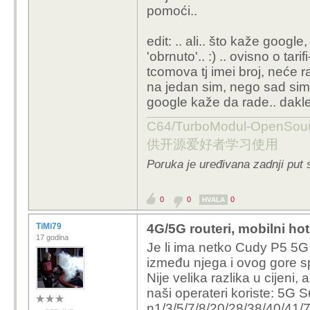
pomoći..
edit: .. ali.. što kaže goog
'obrnuto'.. :) .. ovisno o ta
tcomova tj imei broj, neće ra
na jedan sim, nego sad sim-i
google kaže da rade.. dakle 
C64/TurboModul-OpenS
供开源爱好者学习使用
Poruka je uređivana zadnji put 
0
0
0
HVALA
TiMi79
4G/5G routeri, mobilni ho
17 godina
Je li ima netko Cudy P5 5
između njega i ovog gore
Nije velika razlika u cijeni,
naši operateri koriste: 5G 
n1/3/5/7/8/20/28/38/40/41/