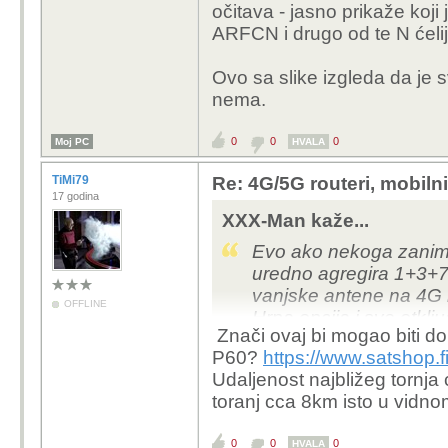
očitava - jasno prikaže koji
ARFCN i drugo od te N ćelij
Ovo sa slike izgleda da je
nema.
0
0
0
Moj PC
HVALA
TiMi79
Re: 4G/5G routeri, mobiln
17 godina
XXX-Man kaže...
Evo ako nekoga zanim
uredno agregira 1+3+7+
vanjske antene na 4G 
OFFLINE
Hrpa opcija i sve otklj
Znači ovaj bi mogao biti do
P60?
https://www.satshop.f
Up i down cca 20% brži
Udaljenost najbližeg tornja 
usporedbi sa MC801A,
toranj cca 8km isto u vidnom
antena, sa istom agreg
0
0
0
HVALA