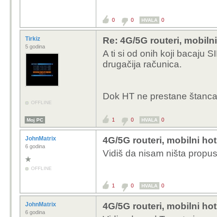
0
0
0
HVALA
Tirkiz
Re: 4G/5G routeri, mobiln
5 godina
A ti si od onih koji bacaju 
drugačija računica.
Dok HT ne prestane štancati
OFFLINE
1
0
0
Moj PC
HVALA
JohnMatrix
4G/5G routeri, mobilni ho
6 godina
Vidiš da nisam ništa propus
OFFLINE
1
0
0
HVALA
JohnMatrix
4G/5G routeri, mobilni ho
6 godina