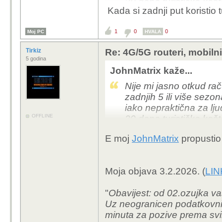
30 dana turističke koš
Kada si zadnji put koristio t
28 dana internet tjedn
1
0
0
Moj PC
HVALA
Tirkiz
Re: 4G/5G routeri, mobiln
5 godina
JohnMatrix kaže...
Nije mi jasno otkud raču
zadnjih 5 ili više sezona
iako nepraktična za lju
OFFLINE
30 dana turističke koš
28 dana internet tjedn
E moj
JohnMatrix
propustio s
Moja objava 3.2.2026. (
LIN
"
Obavijest: od 02.ozujka vas
Uz neogranicen podatkovni p
minuta za pozive prema sv