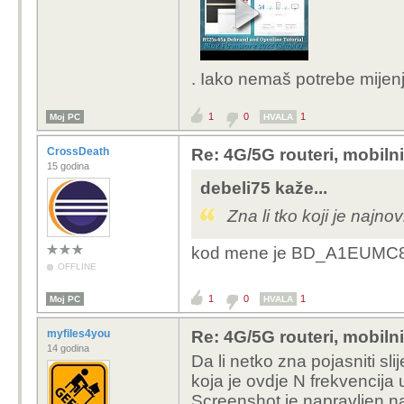
. Iako nemaš potrebe mijenj
1
0
1
Moj PC
HVALA
CrossDeath
Re: 4G/5G routeri, mobiln
15 godina
debeli75 kaže...
Zna li tko koji je najn
kod mene je BD_A1EUMC
OFFLINE
1
0
1
Moj PC
HVALA
myfiles4you
Re: 4G/5G routeri, mobiln
14 godina
Da li netko zna pojasniti sl
koja je ovdje N frekvencija
Screenshot je napravljen n