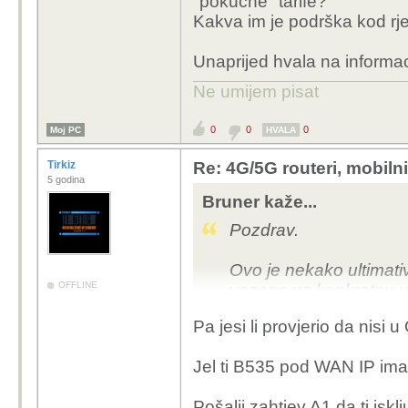
"pokućne" tarife?
Kakva im je podrška kod rj
Unaprijed hvala na informa
Ne umijem pisat
0
0
0
Moj PC
HVALA
Tirkiz
Re: 4G/5G routeri, mobiln
5 godina
Bruner kaže...
Pozdrav.
Ovo je nekako ultimati
OFFLINE
vezano uz konkretnu u
Pa jesi li provjerio da nisi
Jel imao tko od vas problema s port
Savršena+ tarifu (vjerujem da znate
Ranije sam imao "staru"
Jel ti B535 pod WAN IP ima j
radilo je.
Pošalji zahtjev A1 da ti is