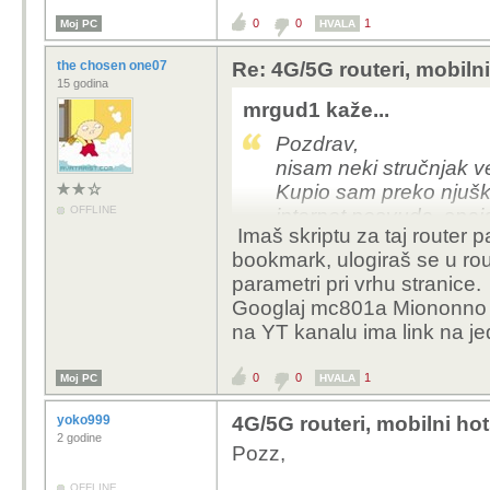
0
0
1
Moj PC
HVALA
the chosen one07
Re: 4G/5G routeri, mobiln
15 godina
mrgud1 kaže...
Pozdrav,
nisam neki stručnjak v
Kupio sam preko njuš
OFFLINE
internet posvuda, spa
Imaš skriptu za taj router 
Za moje potrebe (u vik
bookmark, ulogiraš se u rou
Međutim kad sam išao 
parametri pri vrhu stranice.
postavkama primjetio 
Googlaj mc801a Miononno scri
SINR, RSRP... već su s
na YT kanalu ima link na je
U sučelju rutera nisam
Instalirao sam app ZT
0
0
1
Moj PC
HVALA
MC801A_Elisa2_B13, al
nema.
yoko999
4G/5G routeri, mobilni ho
Ima kakav način da se
2 godine
Pozz,
I primijetio sam da je
ovisi?
OFFLINE