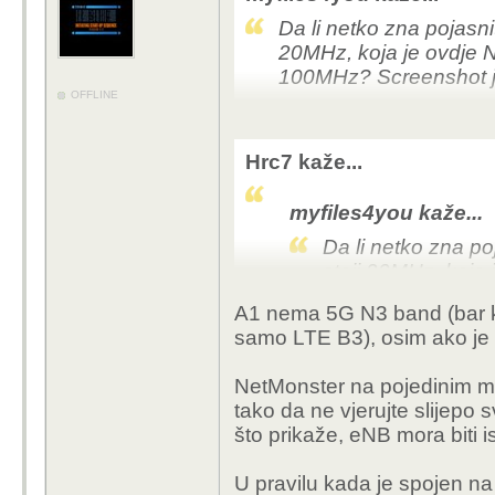
Da li netko zna pojasni
20MHz, koja je ovdje N 
100MHz? Screenshot je
OFFLINE
Hrc7 kaže...
myfiles4you kaže...
Da li netko zna po
stoji 20MHz, koja 
da je n78 100MHz
A1 nema 5G N3 band (bar k
S23 Ultra.
samo LTE B3), osim ako je 
To nije n78, nego n3 
NetMonster na pojedinim m
tako da ne vjerujte slijepo s
što prikaže, eNB mora biti is
U pravilu kada je spojen na