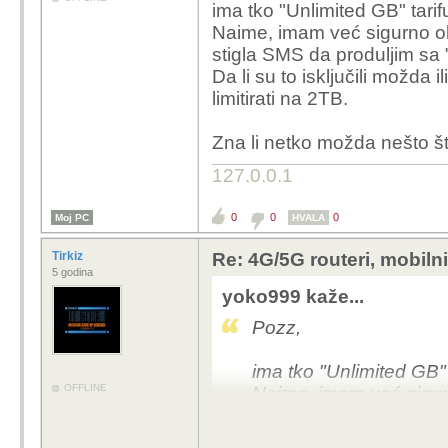
ima tko "Unlimited GB" tari
Hvala
Naime, imam već sigurno ok
stigla SMS da produljim sa
Da li su to isključili možda 
limitirati na 2TB.
Zna li netko možda nešto š
127.0.0.1
0
0
0
Moj PC
HVALA
Tirkiz
Re: 4G/5G routeri, mobiln
5 godina
yoko999 kaže...
Pozz,
ima tko "Unlimited GB"
OFFLINE
Naime, imam već sigur
nije stigla SMS da pro
Da li su to isključili m