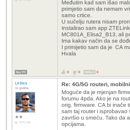
Međutim kad sam išao malo
primjetio sam da nemam vri
samo crtice.
U sučelju rutera nisam pron
Instalirao sam app ZTELink
MC801A_Elisa2_B13, ali po
Ima kakav način da se dođ
I primijetio sam da je CA m
Hvala
0
0
0
Moj PC
HVALA
Lil Dice
Re: 4G/5G routeri, mobiln
11 godina
Moguće da je mjenjan firmwa
forumu 4pda. Ako je na rout
orig. firmware. CA bi inače 
sam taj router i isprobavao 
završio u smeću. Tako da ak
OFFLINE
opcijama.