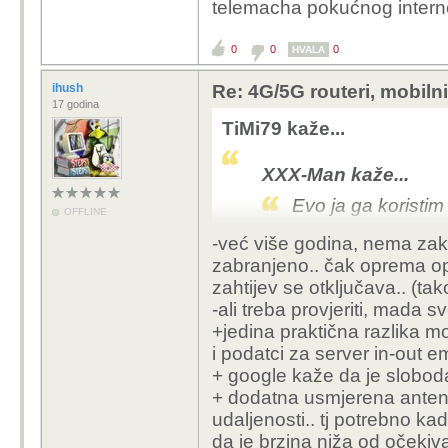
telemacha pokućnog intern
0
0
0
HVALA
ihush
Re: 4G/5G routeri, mobiln
17 godina
TiMi79 kaže...
XXX-Man kaže...
Evo ja ga koristim
OFFLINE
-već više godina, nema zak
Hvala ti puno na odgovoru
zabranjeno.. čak oprema ope
Možda blesavo pitanje, ali bi li radil
zahtijev se otključava.. (tak
kojeg drugog providera tipa od tel
-ali treba provjeriti, mada s
+jedina praktična razlika 
i podatci za server in-out em
+ google kaže da je sloboda
+ dodatna usmjerena antena m
udaljenosti.. tj potrebno kad
da je brzina niža od očeki