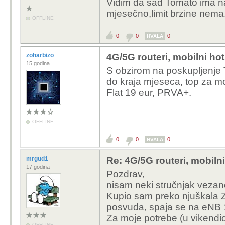
Vidim da sad Tomato ima na t
mjesečno,limit brzine nema
OFFLINE
0
0
0
HVALA
zoharbizo
4G/5G routeri, mobilni ho
15 godina
S obzirom na poskupljenje 
do kraja mjeseca, top za mo
Flat 19 eur, PRVA+.
OFFLINE
0
0
0
HVALA
mrgud1
Re: 4G/5G routeri, mobiln
17 godina
Pozdrav,
nisam neki stručnjak vezan
Kupio sam preko njuškala 
posvuda, spaja se na eNB
Za moje potrebe (u vikendi
OFFLINE