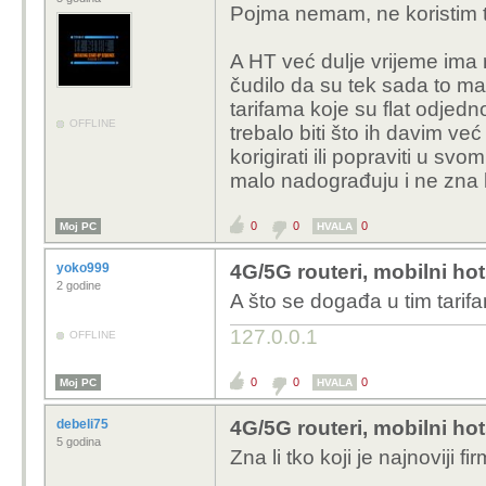
Pojma nemam, ne koristim tu
A HT već dulje vrijeme ima
čudilo da su tek sada to ma
tarifama koje su flat odjedn
OFFLINE
trebalo biti što ih davim već
korigirati ili popraviti u 
malo nadograđuju i ne zna k
0
0
0
Moj PC
HVALA
yoko999
4G/5G routeri, mobilni ho
2 godine
A što se događa u tim tarifa
127.0.0.1
OFFLINE
0
0
0
Moj PC
HVALA
debeli75
4G/5G routeri, mobilni ho
5 godina
Zna li tko koji je najnoviji