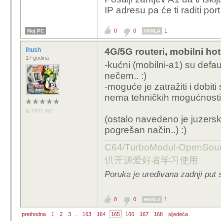
Router je još uvijek 
IP adresu pa će ti raditi port
Nakon promjene kartice 
0
0
1
Moj PC
HVALA
routeru (mislim na DHC
ihush
4G/5G routeri, mobilni ho
prebacilo mi je to na 10
17 godina
pa sam morao prekonfat
-kućni (mobilni-a1) su defau
Ostale postavke na rou
nečem.. :)
radi (rekreirao sam i V
-moguće je zatražiti i dobiti
ništa se nije promijenilo
nema tehničkih mogućnosti..
OFFLINE
Ima tko kakvu ideju do
(ostalo navedeno je juzer
Možda A1 ima drugačiji 
pogrešan način..) :)
odnosu na "pokućne" t
C64/TurboModul-OpenS
Kakva im je podrška k
供开源爱好者学习使用
Unaprijed hvala na inf
Poruka je uređivana zadnji put 
0
0
1
HVALA
prethodna
1
2
3
...
163
164
165
166
167
168
sljedeća