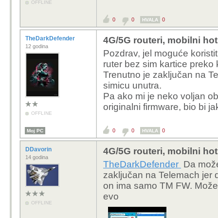
OFFLINE
0
0
0
HVALA
TheDarkDefender
4G/5G routeri, mobilni ho
12 godina
Pozdrav, jel moguće koristit
ruter bez sim kartice preko
Trenutno je zaključan na Te
simicu unutra.
Pa ako mi je neko voljan obj
originalni firmware, bio bi 
OFFLINE
0
0
0
Moj PC
HVALA
DDavorin
4G/5G routeri, mobilni ho
14 godina
TheDarkDefender
Da može s
zaključan na Telemach jer d
on ima samo TM FW. Može se
evo
OFFLINE