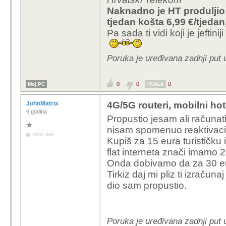
Naknadno je HT produlji
tjedan košta 6,99 €/tjedan
Pa sada ti vidi koji je jeftiniji
Poruka je uređivana zadnji put u
0
0
0
Moj PC
HVALA
JohnMatrix
4G/5G routeri, mobilni ho
6 godina
Propustio jesam ali računa
nisam spomenuo reaktivaci
OFFLINE
Kupiš za 15 eura turističku 
flat interneta znači imamo 
Onda dobivamo da za 30 eur
Tirkiz daj mi pliz ti izračun
dio sam propustio.
Poruka je uređivana zadnji put 