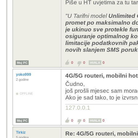
Piše u HT uvjetima za tu ta
limitirati na 2TB.
"U Tarifni model
Unlimited
Zna li netko možda neš
promet po maksimalno do
je ukinuo sve protekle fu
osiguranje optimalnog kor
limitacije podatkovnih pa
novih slanjem SMS poruk
0
0
0
Moj PC
HVALA
yoko999
4G/5G routeri, mobilni ho
2 godine
Čudno,
još prošli mjesec sam morao 
OFFLINE
Ako je sad tako, to je izvrsn
127.0.0.1
0
0
0
Moj PC
HVALA
Tirkiz
Re: 4G/5G routeri, mobiln
5 godina