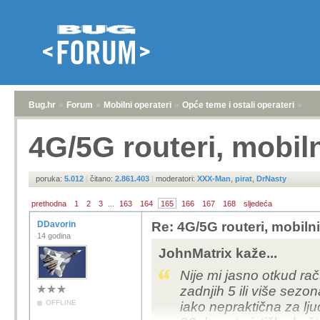
Bug.hr
»
Forum
»
Mobilni operateri
»
Opće teme i ostali operateri
»
4G/5G routeri, mobil
poruka:
5.012
|
čitano:
2.861.403
|
moderatori:
XXX-Man
,
pirat
,
DrNasty
prethodna
1
2
3
...
163
164
165
166
167
168
sljedeća
DDavorin
Re: 4G/5G routeri, mobiln
14 godina
JohnMatrix kaže...
Nije mi jasno otkud raču
zadnjih 5 ili više sezona
OFFLINE
iako nepraktična za lju