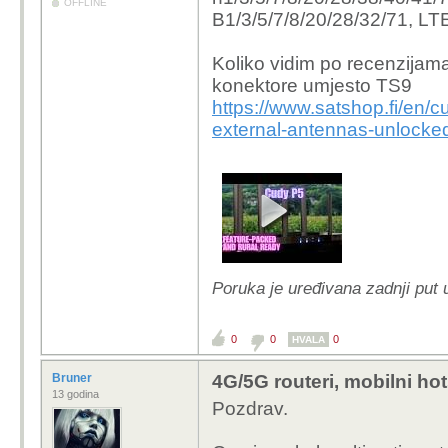
OFFLINE
B1/3/5/7/8/20/28/32/71,
LTE
Koliko vidim po recenzijama,
konektore umjesto TS9
https://www.satshop.fi/en/
external-antennas-unlocke
Poruka je uređivana zadnji put 
0
0
0
HVALA
Bruner
4G/5G routeri, mobilni ho
13 godina
Pozdrav.