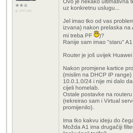
Ovo je nekako ultimativna t
uz konkretnu uslugu...
OFFLINE
Jel imao tko od vas problem
izvana) nakon prelaska na 
mi treba PF
)?
Ranije sam imao "staru" A1 F
Router je još uvijek Huawe
Nakon promjene kartice prom
(mislim na DHCP IP range) -
10.0.1.0/24 i nije mi dalo 
cijeli homelab.
Ostale postavke na routeru 
(rekreirao sam i Virtual ser
promijenilo).
Ima tko kakvu ideju do čega
Možda A1 ima drugačiji filt