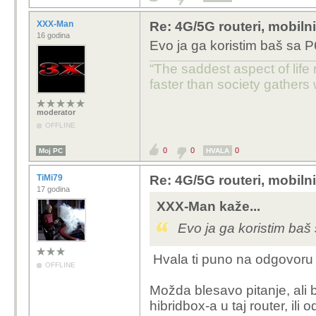
MC8520B koji se može k
XXX-Man
Re: 4G/5G routeri, mobiln
ne radi kako treba i n
16 godina
Evo ja ga koristim baš sa P6
jer sam ga odmah spaki
“The saddest aspect of life
faster than society gathers
moderator
OFFLINE
0
0
0
Moj PC
HVALA
TiMi79
Re: 4G/5G routeri, mobiln
17 godina
XXX-Man kaže...
Evo ja ga koristim baš 
Hvala ti puno na odgovor
OFFLINE
Možda blesavo pitanje, ali b
hibridbox-a u taj router, ili