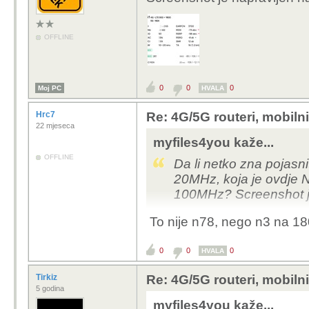
OFFLINE
0
0
0
Moj PC
HVALA
Hrc7
Re: 4G/5G routeri, mobiln
22 mjeseca
myfiles4you kaže...
OFFLINE
Da li netko zna pojasni
20MHz, koja je ovdje N 
100MHz? Screenshot je
To nije n78, nego n3 na 1
0
0
0
HVALA
Tirkiz
Re: 4G/5G routeri, mobiln
5 godina
myfiles4you kaže...