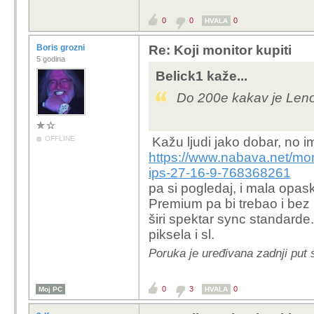
0
0
0
HVALA
Boris grozni
Re: Koji monitor kupiti
5 godina
Belick1 kaže...
Do 200e kakav je Len
OFFLINE
Kažu ljudi jako dobar, no i
https://www.nabava.net/mon
ips-27-16-9-768368261
pa si pogledaj, i mala opa
Premium pa bi trebao i bez pr
širi spektar sync standarde
piksela i sl.
Poruka je uređivana zadnji put 
0
3
0
Moj PC
HVALA