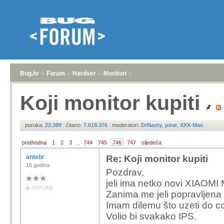
Bug.hr
»
Forum
»
Hardver
»
Monitori
»
Koji monitor kupiti
poruka:
22.389
|
čitano:
7.618.376
|
moderatori:
DrNasty
,
pirat
,
XXX-Man
prethodna
1
2
3
...
744
745
746
747
sljedeća
antebr
Re: Koji monitor kupiti
16 godina
Pozdrav,
jeli ima netko novi XIAOMI
OFFLINE
Zanima me jeli popravljena
Imam dilemu što uzeti do c
Volio bi svakako IPS.