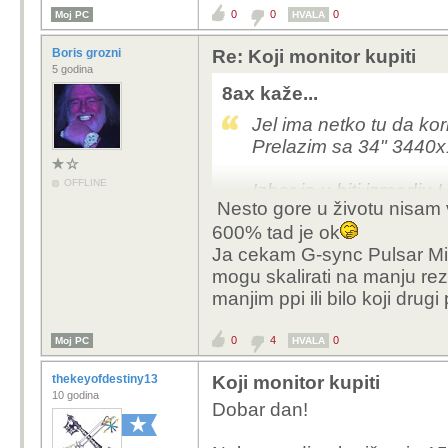
0
0
0
Moj PC
HVALA
Boris grozni
Re: Koji monitor kupiti
5 godina
8ax kaže...
Jel ima netko tu da kor
Prelazim sa 34" 3440x
OFFLINE
Izbor je u biti izmed
Nesto gore u životu nisam v
puno vise naginjem OL
600% tad je ok
graficku za uopce vo
Ja cekam G-sync Pulsar Mini
mogu skalirati na manju rezu
manjim ppi ili bilo koji drugi
0
4
0
Moj PC
HVALA
thekeyofdestiny13
Koji monitor kupiti
10 godina
Dobar dan!