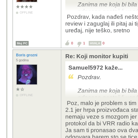
Zanima me koja bi bila
odnosno postoji li uop
OFFLINE
Pozdrav, kada nađeš nešto š
review i zaguglaj ili pitaj ai 
Trebao bi mi IPS monit
uređaj, nije teško, sretno
HDMI 2.1 podrskom.
0
1
0
Moj PC
HVALA
Budzet mi je 250–300 €
Slim, pa mi je bitna p
Boris grozni
Re: Koji monitor kupiti
5 godina
Po trgovinama sam uspio 
Samuel5972 kaže...
nigdje se jasno ne navo
Pozdrav.
pronaći odgovarajući 
Zanima me koja bi bila
Hvala.
OFFLINE
odnosno postoji li uop
Poz, malo je problem s tim 
2.1 jer hrpa proizvođaca sta
Trebao bi mi IPS monit
nemaju veze s mozgom jer r
HDMI 2.1 podrskom.
protokol da bi VRR radio k
Ja sam ti pronasao ova dva m
Budzet mi je 250–300 €
odgovara barem sto se tice 