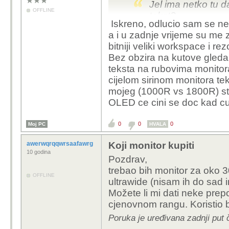
Jel ima netko tu d
OFFLINE
tekst?
Iskreno, odlucio sam se ne 
Prelazim sa 34" 3
a i u zadnje vrijeme su me z
bitniji veliki workspace i rez
Izbor je u biti i
Bez obzira na kutove gledan
5K2K puno vise n
teksta na rubovima monitora
nadogradit grafi
cijelom sirinom monitora teks
mojeg (1000R vs 1800R) st
Imam 42 inch LG C4. ak
OLED ce cini se doc kad cu 
savrsen, nema tako zv
Radim sa hrpom excel t
0
0
0
Moj PC
produkcijom, i ne bih m
HVALA
savrsen, a sjedim 50 c
awerwqrqqwrsaafawrgagt
Koji monitor kupiti
:)
10 godina
Pozdrav,
PC monitori u toj klas
trebao bih monitor za oko 3
PC monitora naspram T
OFFLINE
ultrawide (nisam ih do sad 
power delivery, sto T
Možete li mi dati neke prep
cjenovnom rangu. Koristio b
Imam Macbook kao pri
Poruka je uređivana zadnji put
pa mi jednostavnost US