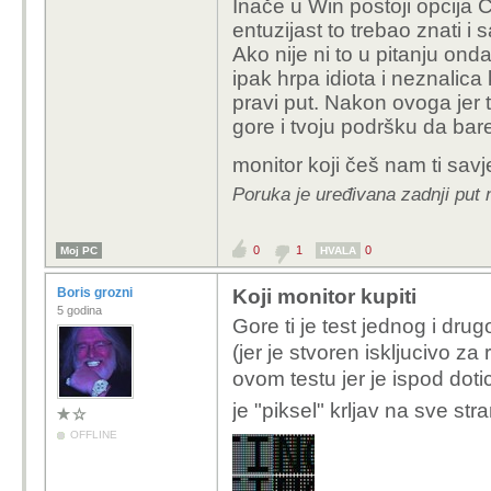
Inače u Win postoji opcija C
entuzijast to trebao znati i 
Ako nije ni to u pitanju on
ipak hrpa idiota i neznalica
pravi put. Nakon ovoga jer
gore i tvoju podršku da bar
monitor koji češ nam ti savj
Poruka je uređivana zadnji put
0
1
0
Moj PC
HVALA
Boris grozni
Koji monitor kupiti
5 godina
Gore ti je test jednog i dr
(jer je stvoren iskljucivo za
ovom testu jer je ispod doti
je "piksel" krljav na sve str
OFFLINE