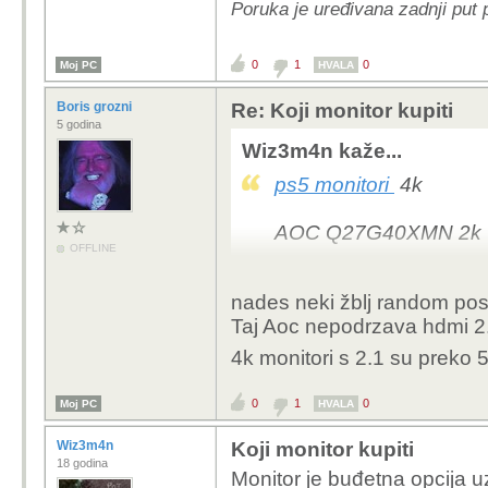
Poruka je uređivana zadnji put
0
1
0
Moj PC
HVALA
Boris grozni
Re: Koji monitor kupiti
5 godina
Wiz3m4n kaže...
ps5 monitori
4k
AOC Q27G40XMN 2k
OFFLINE
LG UltraGear 27GR93U
nades neki žblj random post
300e, vidi Amazon.de
Taj Aoc nepodrzava hdmi 2.1
4k monitori s 2.1 su preko 
0
1
0
Moj PC
HVALA
Wiz3m4n
Koji monitor kupiti
18 godina
Monitor je buđetna opcija u