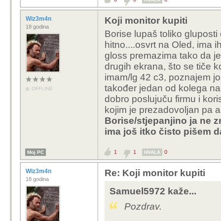
Wiz3m4n
Koji monitor kupiti
18 godina
Borise lupaš toliko gluposti
hitno....osvrt na Oled, ima i
gloss premazima tako da je
drugih ekrana, što se tiče k
imam/lg 42 c3, poznajem još 
također jedan od kolega na
OFFLINE
dobro poslujuču firmu i kori
kojim je prezadovoljan pa ak
Borise/stjepanjino ja ne z
ima još itko čisto pišem da
1
1
0
Moj PC
HVALA
Wiz3m4n
Re: Koji monitor kupiti
18 godina
Samuel5972 kaže...
Pozdrav.