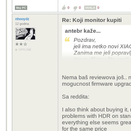
0
0
0
Moj PC
HVALA
nhooydz
Re: Koji monitor kupiti
12 godina
antebr kaže...
Pozdrav,
jeli ima netko novi X
OFFLINE
Zanima me jeli poprav
Imam dilemu što uzeti 
Volio bi svakako IPS.
Nema baš reviewova još.. na
mogucnost firmware upgrade
Sa reddita:
I also think about buying it,
problems with HDR on stan
everything else seems grea
for the same price