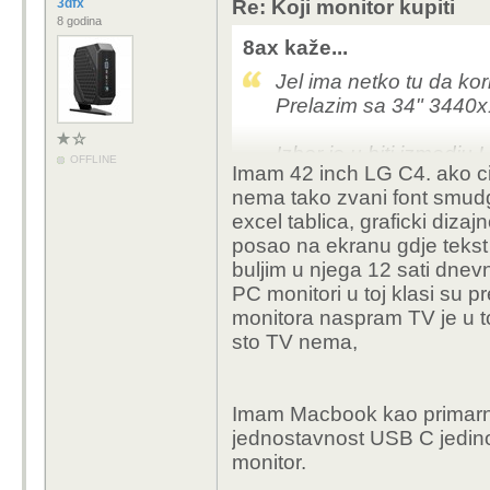
3dfx
Re: Koji monitor kupiti
8 godina
8ax kaže...
Jel ima netko tu da kor
Prelazim sa 34" 3440x
Izbor je u biti izmed
OFFLINE
Imam 42 inch LG C4. ako cil
puno vise naginjem OL
nema tako zvani font smud
graficku za uopce vo
excel tablica, graficki diza
posao na ekranu gdje tekst 
buljim u njega 12 sati dnevn
PC monitori u toj klasi su 
monitora naspram TV je u t
sto TV nema,
Imam Macbook kao primarn
jednostavnost USB C jedino 
monitor.