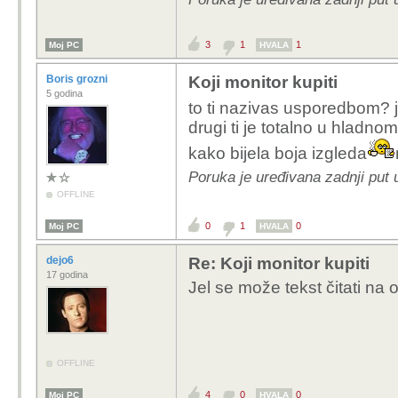
3
1
1
Moj PC
HVALA
Boris grozni
Koji monitor kupiti
5 godina
to ti nazivas usporedbom? j
drugi ti je totalno u hladno
kako bijela boja izgleda
Poruka je uređivana zadnji put 
OFFLINE
0
1
0
Moj PC
HVALA
dejo6
Re: Koji monitor kupiti
17 godina
Jel se može tekst čitati na o
OFFLINE
4
0
0
Moj PC
HVALA