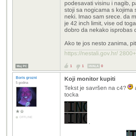
podesavati visinu i nagib,
stoji sa nogicama s kojima 
neki. Imao sam srece. da m
je 42 inch limit, vise od toga
dobro da nekako isprobas di
Ako te jos nesto zanima, pit
https://nestali.gov.hr/ 2800
1
1
0
Moj PC
HVALA
Boris grozni
Koji monitor kupiti
5 godina
Tekst je savršen na c4?
a
tocka
OFFLINE
.