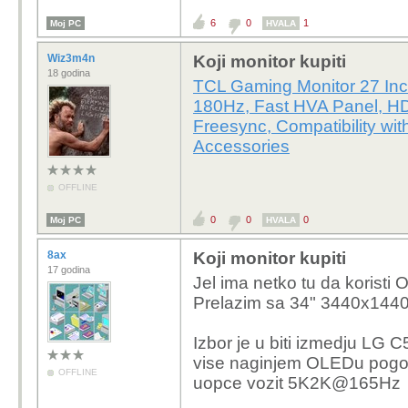
6
0
1
Moj PC
HVALA
Wiz3m4n
Koji monitor kupiti
18 godina
TCL Gaming Monitor 27 In
180Hz, Fast HVA Panel, H
Freesync, Compatibility w
Accessories
OFFLINE
0
0
0
Moj PC
HVALA
8ax
Koji monitor kupiti
17 godina
Jel ima netko tu da koristi
Prelazim sa 34" 3440x1440
Izbor je u biti izmedju L
vise naginjem OLEDu pogoto
OFFLINE
uopce vozit 5K2K@165Hz