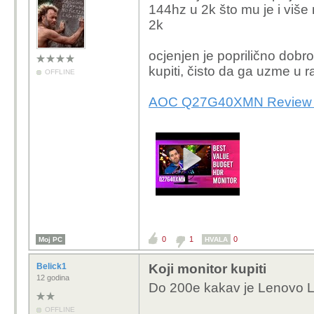
144hz u 2k što mu je i više
2k
ocjenjen je poprilično dobr
kupiti, čisto da ga uzme u 
OFFLINE
AOC Q27G40XMN Review 
0
1
0
Moj PC
HVALA
Belick1
Koji monitor kupiti
12 godina
Do 200e kakav je Lenovo 
OFFLINE