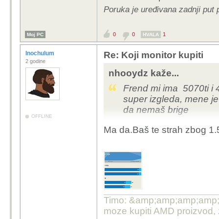
Poruka je uređivana zadnji put
0
0
1
Moj PC
HVALA
Inochulum
Re: Koji monitor kupiti
2 godine
nhooydz kaže...
Frend mi ima 5070ti i 4
super izgleda, mene je
da nemaš brige
OFFLINE
Ma da.Baš te strah zbog 1.
Timo: &amp;amp;amp;amp;quo
moze kupiti AMD proizvod,