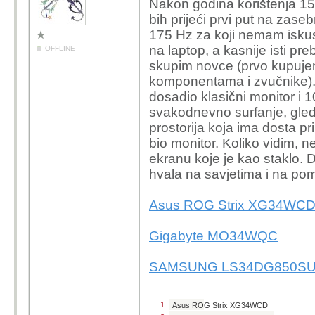
Nakon godina korištenja 15.
bih prijeći prvi put na zas
175 Hz za koji nemam iskust
na laptop, a kasnije isti pr
OFFLINE
skupim novce (prvo kupujem
komponentama i zvučnike). 
dosadio klasični monitor i 1
svakodnevno surfanje, gleda
prostorija koja ima dosta pr
bio monitor. Koliko vidim, 
ekranu koje je kao staklo. 
hvala na savjetima i na pom
Asus ROG Strix XG34WC
Gigabyte MO34WQC
SAMSUNG LS34DG850S
1
Asus ROG Strix XG34WCD