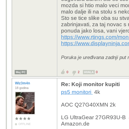
Slim, pa mi je bitna p
mozda si htio malo veci mon
malo dalje ili na stolu s ne
Po trgovinama sam uspio 
Sto se tice slike oba su stv
nigdje se jasno ne navo
zabrinjavati, za taj novac 
pronaći odgovarajući 
ponuda jako losa, vani vjero
https://www.rtings.com/mon
Hvala.
https://www.displayninja.c
Poruka je uređivana zadnji put 
0
2
0
Moj PC
HVALA
Wiz3m4n
Re: Koji monitor kupiti
18 godina
ps5 monitori
4k
AOC Q27G40XMN 2k
LG UltraGear 27GR93U-B 4k
Amazon.de
OFFLINE