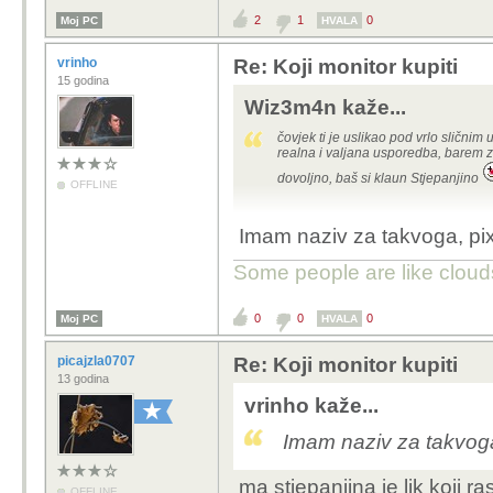
2
1
0
Moj PC
HVALA
vrinho
Re: Koji monitor kupiti
15 godina
Wiz3m4n kaže...
čovjek ti je uslikao pod vrlo sličnim u
realna i valjana usporedba, barem za 
dovoljno, baš si klaun Stjepanjino
OFFLINE
Imam naziv za takvoga, pi
Some people are like clouds
0
0
0
Moj PC
HVALA
picajzla0707
Re: Koji monitor kupiti
13 godina
vrinho kaže...
Imam naziv za takvoga
ma stjepanjina je lik koji 
OFFLINE