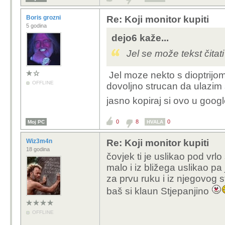
Boris grozni
Re: Koji monitor kupiti
5 godina
dejo6 kaže...
Jel se može tekst čitati
Jel moze nekto s dioptrijom
OFFLINE
dovoljno strucan da ulazim 
jasno kopiraj si ovo u google
0
8
0
Moj PC
HVALA
Wiz3m4n
Re: Koji monitor kupiti
18 godina
čovjek ti je uslikao pod vrlo 
malo i iz bližega uslikao pa
za prvu ruku i iz njegovog st
baš si klaun Stjepanjino
OFFLINE