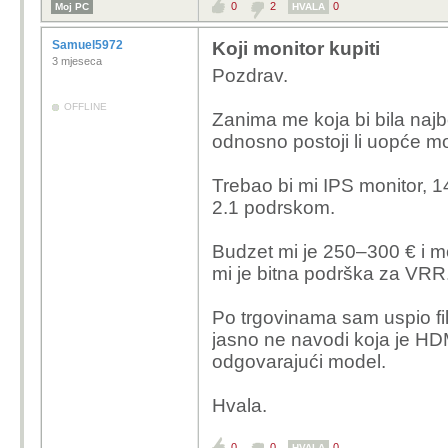
0
2
0
Moj PC
HVALA
surfanje, gledanje filmo
koja ima dosta prirodno
Samuel5972
Koji monitor kupiti
monitor. Koliko vidim,
3 mjeseca
Pozdrav.
ekranu koje je kao stak
Unaprijed hvala na sav
OFFLINE
Zanima me koja bi bila naj
odnosno postoji li uopće mo
Asus ROG Strix XG3
Trebao bi mi IPS monitor, 
Gigabyte MO34WQC
2.1 podrskom.
SAMSUNG LS34DG8
Budzet mi je 250–300 € i mo
mi je bitna podrška za VRR
Po trgovinama sam uspio filtr
jasno ne navodi koja je HDM
odgovarajući model.
Hvala.
0
0
0
HVALA