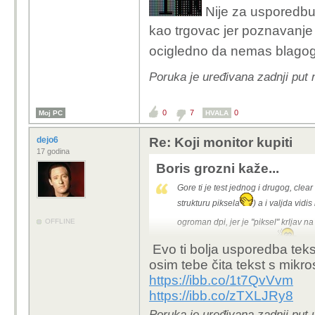
Nije za usporedb
kao trgovac jer poznavanje 
ocigledno da nemas blago
Poruka je uređivana zadnji put 
0
7
0
Moj PC
HVALA
dejo6
Re: Koji monitor kupiti
17 godina
Boris grozni kaže...
Gore ti je test jednog i drugog, clea
strukturu piksela
) a i valjda vidi
OFFLINE
ogroman dpi, jer je "piksel" krljav n
Nije za usporedbu uopce
, je
Evo ti bolja usporedba tek
samo iskustvo s panelima jer ocig
osim tebe čita tekst s mik
https://ibb.co/1t7QvVvm
https://ibb.co/zTXLJRy8
Poruka je uređivana zadnji put 