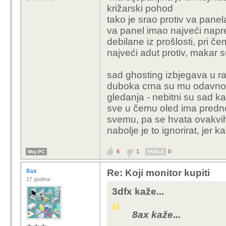
križarski pohod
tako je srao protiv va panel
va panel imao najveći napre
debilane iz prošlosti, pri č
najveći adut protiv, makar 
sad ghosting izbjegava u ra
duboka crna su mu odavno ne
gledanja - nebitni su sad k
sve u čemu oled ima predno
svemu, pa se hvata ovakvi
nabolje je to ignorirat, jer
6
1
0
Moj PC
HVALA
8ax
Re: Koji monitor kupiti
17 godina
3dfx kaže...
8ax kaže...