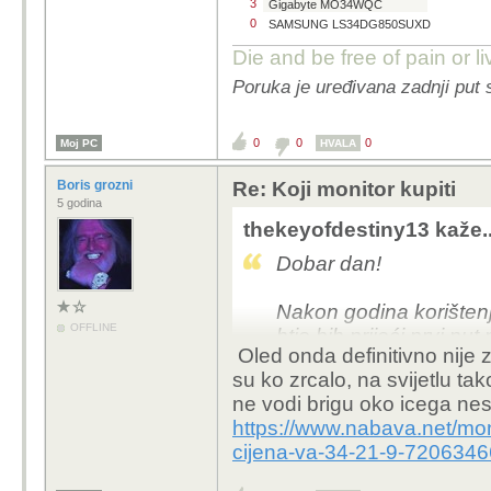
3
Gigabyte MO34WQC
0
SAMSUNG LS34DG850SUXD
Die and be free of pain or l
Poruka je uređivana zadnji put 
0
0
0
Moj PC
HVALA
Boris grozni
Re: Koji monitor kupiti
5 godina
thekeyofdestiny13 kaže..
Dobar dan!
Nakon godina korištenj
OFFLINE
htio bih prijeći prvi p
Oled onda definitivno nije
OLED do 175 Hz za koji
su ko zrcalo, na svijetlu tak
bi zasad spajao na lapt
ne vodi brigu oko icega ne
stolno računalo, kada
https://www.nabava.net/mon
kasnije stolno računa
cijena-va-34-21-9-720634
prelaska na ultrawide j
1080p rezolucija. Ultr