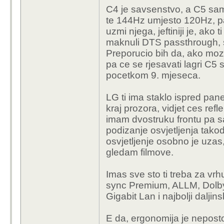
C4 je savsenstvo, a C5 sam
te 144Hz umjesto 120Hz, p
uzmi njega, jeftiniji je, ako
maknuli DTS passthrough, s
Preporucio bih da, ako moze
pa ce se rjesavati lagri C5
pocetkom 9. mjeseca.
LG ti ima staklo ispred panela
kraj prozora, vidjet ces refl
imam dvostruku frontu pa sa
podizanje osvjetljenja takod
osvjetljenje osobno je uzas
gledam filmove.
Imas sve sto ti treba za v
sync Premium, ALLM, Dolby 
Gigabit Lan i najbolji daljins
E da, ergonomija je neposto