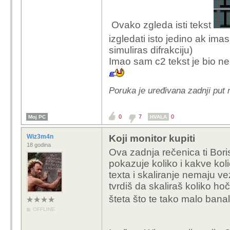
Ovako zgleda isti tekst
izgledati isto jedino ak imas
simuliras difrakciju)
Imao sam c2 tekst je bio n
Poruka je uređivana zadnji put 
0
7
0
Moj PC
HVALA
Wiz3m4n
Koji monitor kupiti
18 godina
Ova zadnja rečenica ti Bori
pokazuje koliko i kakve količ
texta i skaliranje nemaju v
tvrdiš da skaliraš koliko ho
šteta što te tako malo bana
OFFLINE