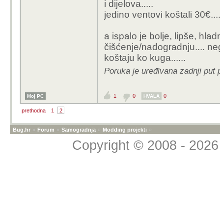
i dijelova.....
jedino ventovi koštali 30€.....
a ispalo je bolje, lipše, hlad
čišćenje/nadogradnju.... ne
koštaju ko kuga......
Poruka je uređivana zadnji put 
1
0
0
Moj PC
HVALA
prethodna
1
2
Bug.hr
»
Forum
»
Samogradnja
»
Modding projekti
»
Copyright © 2008 - 2026 