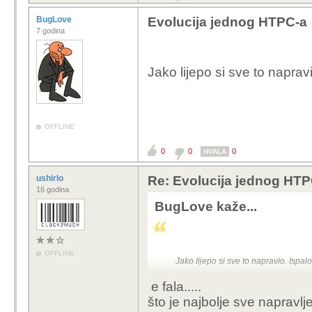
BugLove
Evolucija jednog HTPC-a
7 godina
Jako lijepo si sve to naprav
OFFLINE
0
0
0
HVALA
ushirlo
Re: Evolucija jednog HTP
16 godina
BugLove kaže...
OFFLINE
Jako lijepo si sve to napravio. Ispal
e fala.....
što je najbolje sve napravlj