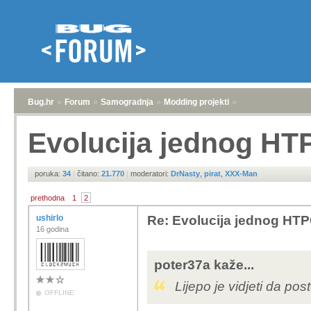
Bug.hr
»
Forum
»
Samogradnja
»
Modding projekti
»
Evolucija jednog HT
poruka:
34
|
čitano:
21.770
|
moderatori:
DrNasty
,
pirat
,
XXX-Man
prethodna
1
2
ushirlo
Re: Evolucija jednog HTP
16 godina
poter37a kaže...
Lijepo je vidjeti da po
OFFLINE