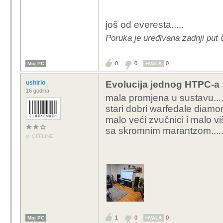
još od everesta.....
Poruka je uređivana zadnji put č
0
0
0
Moj PC
HVALA
ushirlo
Evolucija jednog HTPC-a
16 godina
mala promjena u sustavu..... 
stari dobri warfedale diamond 
malo veći zvučnici i malo viš
sa skromnim marantzom.....
OFFLINE
1
0
0
Moj PC
HVALA