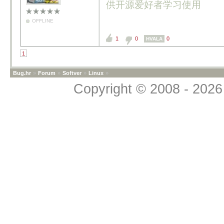
供开源爱好者学习使用
OFFLINE
1
0
0
HVALA
1
Bug.hr
»
Forum
»
Softver
»
Linux
»
Copyright © 2008 - 2026 