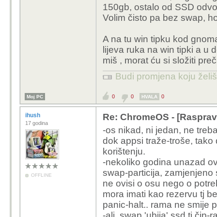
150gb, ostalo od SSD odvojio
Volim čisto pa bez swap, hom
A na tu win tipku kod gnom
lijeva ruka na win tipki a 
miš , morat ću si složiti pre
Budi promjena koju želiš 
0
0
0
Moj PC
HVALA
ihush
Re: ChromeOS - [Rasprav
17 godina
-os nikad, ni jedan, ne treba
dok appsi traže-troše, tako
korištenju.
-nekoliko godina unazad ovi
swap-particija, zamjenjeno 
OFFLINE
ne ovisi o osu nego o potr
mora imati kao rezervu tj 
panic-halt.. rama ne smije p
-ali, swap 'ubija' ssd tj čip-