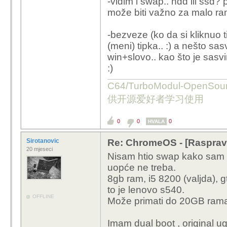
-vidim i swap.. hdd ili ssd? par
može biti važno za malo rama
-bezveze (ko da si kliknuo ti
(meni) tipka.. :) a nešto sas
win+slovo.. kao što je sasvi
:)
C64/TurboModul-OpenS
供开源爱好者学习使用
0
0
0
HVALA
Sirotanovic
Re: ChromeOS - [Rasprav
20 mjeseci
Nisam htio swap kako sam p
uopće ne treba.
8gb ram, i5 8200 (valjda)
to je lenovo s540.
OFFLINE
Može primati do 20GB rama
Imam dual boot , original u