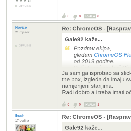
OFFLINE
0
0
0
HVALA
Novice
Re: ChromeOS - [Rasprav
21 mjesec
Gale92 kaže...
OFFLINE
Pozdrav ekipa,
gledam
ChromeOS Fl
od 2019 godine.
Dali ste vi isprobali 
Ja sam ga isprobao sa stick
Koristite li ga na svo
the box, izgleda da imaju s
trećem.
namjenjeni starijima.
Radi dobro ali treba imati o
0
0
1
HVALA
ihush
Re: ChromeOS - [Rasprav
17 godina
Gale92 kaže...