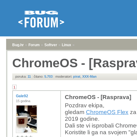
Bug.hr
»
Forum
»
Softver
»
Linux
»
ChromeOS - [Raspra
poruka:
11
|
čitano:
5.703
|
moderatori:
pirat
,
XXX-Man
1
Gale92
ChromeOS - [Rasprava]
15 godina
Pozdrav ekipa,
gledam
ChromeOS Flex
za 
2019 godine.
Dali ste vi isprobali Chrom
Koristite li ga na svojem "