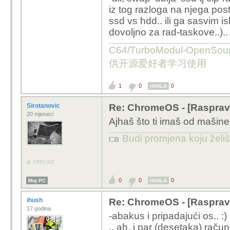
iz tog razloga na njega posta
ssd vs hdd.. ili ga sasvim is
dovoljno za rad-taskove..)..
C64/TurboModul-OpenS
供开源爱好者学习使用
1
0
0
HVALA
Sirotanovic
Re: ChromeOS - [Rasprav
20 mjeseci
Ajhaš što ti imaš od mašine
Budi promjena koju želiš 
OFFLINE
0
0
0
Moj PC
HVALA
ihush
Re: ChromeOS - [Rasprav
17 godina
-abakus i pripadajući os.. :)
.. ah, i par (desetaka) raču