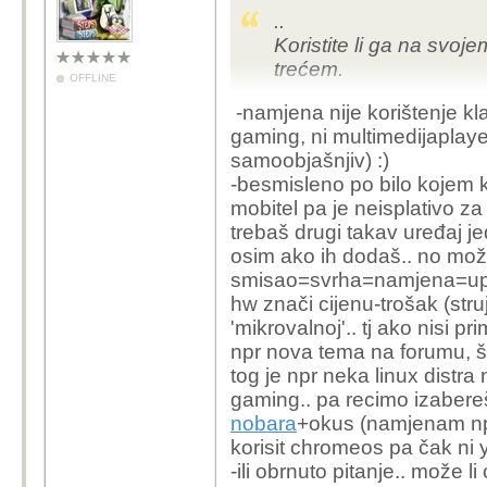
..
Koristite li ga na svo
trećem.
OFFLINE
-namjena nije korištenje kl
gaming, ni multimedijaplayer..
samoobjašnjiv) :)
-besmisleno po bilo kojem kri
mobitel pa je neisplativo za
trebaš drugi takav uređaj je
osim ako ih dodaš.. no možeš
smisao=svrha=namjena=upotre
hw znači cijenu-trošak (str
'mikrovalnoj'.. tj ako nisi p
npr nova tema na forumu, š
tog je npr neka linux distra 
gaming.. pa recimo izabere
nobara
+okus (namjenam npr h
korisit chromeos pa čak ni yu
-ili obrnuto pitanje.. može l