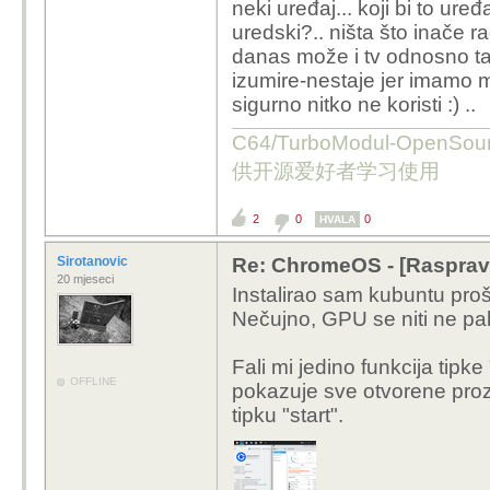
neki uređaj... koji bi to ure
uredski?.. ništa što inače r
danas može i tv odnosno tab
izumire-nestaje jer imamo 
sigurno nitko ne koristi :) ..
C64/TurboModul-OpenS
供开源爱好者学习使用
2
0
0
HVALA
Sirotanovic
Re: ChromeOS - [Rasprav
20 mjeseci
Instalirao sam kubuntu prošl
Nečujno, GPU se niti ne pali
Fali mi jedino funkcija tip
OFFLINE
pokazuje sve otvorene pro
tipku "start".