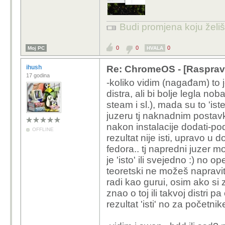
Budi promjena koju želiš 
0
0
0
Moj PC
HVALA
ihush
Re: ChromeOS - [Rasprav
17 godina
-koliko vidim (nagađam) to j
distra, ali bi bolje legla no
steam i sl.), mada su to 'ist
juzeru tj naknadnim postav
nakon instalacije dodati-podes
OFFLINE
rezultat nije isti, upravo u
fedora.. tj napredni juzer mo
je 'isto' ili svejedno :) no o
teoretski ne možeš napravit
radi kao gurui, osim ako si
znao o toj ili takvoj distri
rezultat 'isti' no za početni