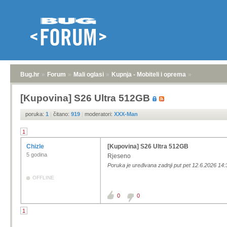
Bug.hr
»
Forum
»
Mali oglasi
»
Kupnja - Mobiteli i oprema
»
[Kupovina] S26 Ultra 512GB
poruka:
1
|
čitano:
919
|
moderatori:
XXX-Man
1
Chizle
[Kupovina] S26 Ultra 512GB
5 godina
Rjeseno
Poruka je uređivana zadnji put pet 12.6.2026 14:
OFFLINE
0
0
1