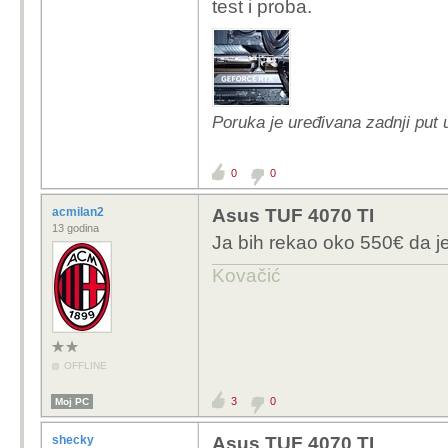
test i proba.
Poruka je uređivana zadnji put 
0
0
acmilan2
Asus TUF 4070 TI
13 godina
Ja bih rekao oko 550€ da je
Kovačić
OFFLINE
3
0
Moj PC
shecky
Asus TUF 4070 TI