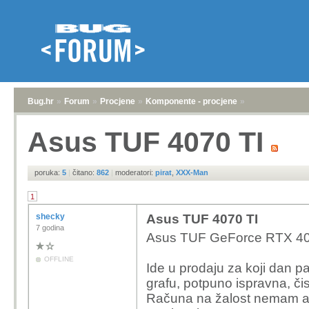
Bug.hr
»
Forum
»
Procjene
»
Komponente - procjene
»
Asus TUF 4070 TI
poruka:
5
|
čitano:
862
|
moderatori:
pirat
,
XXX-Man
1
shecky
Asus TUF 4070 TI
7 godina
Asus TUF GeForce RTX 40
OFFLINE
Ide u prodaju za koji dan 
grafu, potpuno ispravna, či
Računa na žalost nemam ali