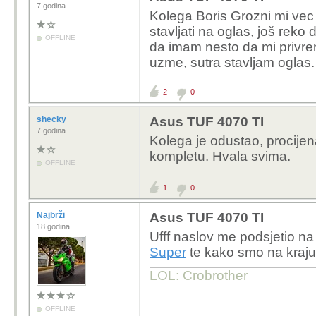
7 godina
Kolega Boris Grozni mi vec
stavljati na oglas, još reko 
OFFLINE
da imam nesto da mi privre
uzme, sutra stavljam oglas.
2
0
shecky
Asus TUF 4070 TI
7 godina
Kolega je odustao, procijen
kompletu. Hvala svima.
OFFLINE
1
0
Najbrži
Asus TUF 4070 TI
18 godina
Ufff naslov me podsjetio na
Super
te kako smo na kraj
LOL: Crobrother
OFFLINE