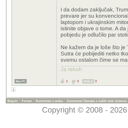
I da dodam zaključak, Trum
još od Cambridge anal
prevare jer su konvencional
preko cenzure po pitan
laptopom i ukrajinskim mitom
kontroverznih priča jed
istinite objave o tome. A da
uoči izbora pa do pisma
pobjedu je odlučilo par stot
prestaje s donacijama 
Musk politički djeluje, a
Ne kažem da je loše što je T
dezinformirajuće
Sutra će pobijediti netko tk
svemu ostalom čime se man
Ja rekoh
2
0
0
Moj PC
HVALA
1
Bug.hr
»
Forum
»
Komentari s weba
»
Komentari članaka s naših web stranica
Copyright © 2008 - 2026 