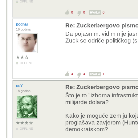
OFFLINE
0
0
0
HVALA
podnar
Re: Zuckerbergovo pismo 
16 godina
Da pojasnim, vidim nije jasn
Zuck se odriče političkog (
OFFLINE
4
4
1
HVALA
uuY
Re: Zuckerbergovo pismo 
18 godina
Što je to "izborna infrastru
milijarde dolara?
Kako je moguće zemlju koja 
proglašava zavjerom (Hunt
demokratskom?
OFFLINE