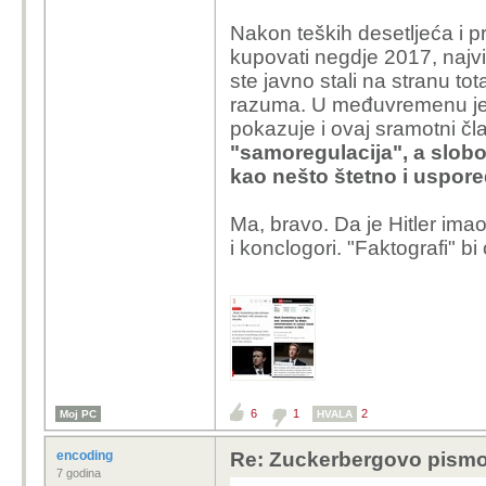
Nakon teških desetljeća i p
kupovati negdje 2017, naj
ste javno stali na stranu tot
razuma. U međuvremenu je 
pokazuje i ovaj sramotni č
"samoregulacija", a slobo
kao nešto štetno i uspor
Ma, bravo. Da je Hitler ima
i konclogori. "Faktografi" bi
6
1
2
Moj PC
HVALA
encoding
Re: Zuckerbergovo pismo 
7 godina