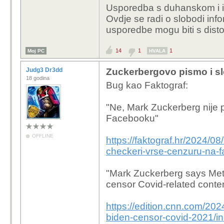
Usporedba s duhanskom i in
Ovdje se radi o slobodi inf
usporedbe mogu biti s distop
14
1
1
Moj PC
HVALA
Judg3 Dr3dd
Zuckerbergovo pismo i sl
18 godina
Bug kao Faktograf:
"Ne, Mark Zuckerberg nije 
Facebooku"
OFFLINE
https://faktograf.hr/2024/0
checkeri-vrse-cenzuru-na-
"Mark Zuckerberg says Meta
censor Covid-related conte
https://edition.cnn.com/20
biden-censor-covid-2021/in