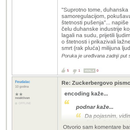
"Suprotno tome, duhanska in
samoregulacijom, pokušavaj
štetnosti pušenja"... napiše
čelu duhanske industrije koj
lagali na sudu, prijetili ljud
o štetnosti i prikazivali lažn
smrt (rak pluća) milijuna ljud
Poruka je uređivana zadnji put 
5
1
0
HVALA
Feudalac
Re: Zuckerbergovo pismo 
10 godina
encoding kaže...
neaktivan
OFFLINE
podnar kaže...
Da pojasnim, vidim
djeluje (izjavama)
Otvorio sam komentare baš
(pismom)