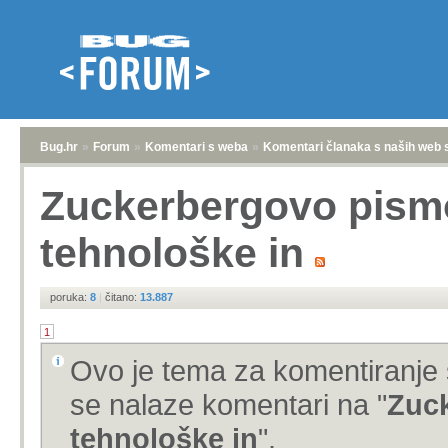
Bug.hr
»
Forum
»
Komentari s weba
»
Komentari članaka s naših web 
Zuckerbergovo pismo
tehnološke in
poruka:
8
|
čitano:
13.887
1
Ovo je tema za komentiranje 
se nalaze komentari na "
Zuck
tehnološke in
".