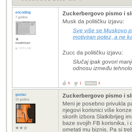
encoding
Zuckerbergovo pismo i sl
7 godina
Musk da političku izjavu:
Sve više se Muskovo pr
motiviran potez, a ne 
neaktivan
OFFLINE
Zucc da političku izjavu:
Slučaj ipak govori man
odnosu između tehnološ
5
1
3
HVALA
guslac
Zuckerbergovo pismo i sl
15 godina
Meni je posebno privukla pa
njegovi korisnici više konze
skorih izbora Slatkibrijeg 
baze svojih FB korisnika, i 
ometati mu biznis. Pa si tre