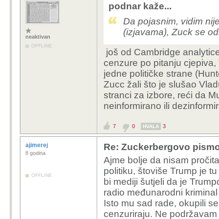
podnar kaže...
Da pojasnim, vidim nije
(izjavama), Zuck se od
neaktivan
OFFLINE
još od Cambridge analytic
cenzure po pitanju cjepiva,
jedne političke strane (Hun
Zucc žali što je slušao Vla
stranci za izbore, reći da Mus
neinformirano ili dezinformi
7
0
3
HVALA
ajimerej
Re: Zuckerbergovo pismo 
8 godina
Ajme bolje da nisam pročit
politiku, štoviše Trump je t
OFFLINE
bi mediji šutjeli da je Tru
radio međunarodni kriminal
Isto mu sad rade, okupili se
cenzuriraju. Ne podržavam 