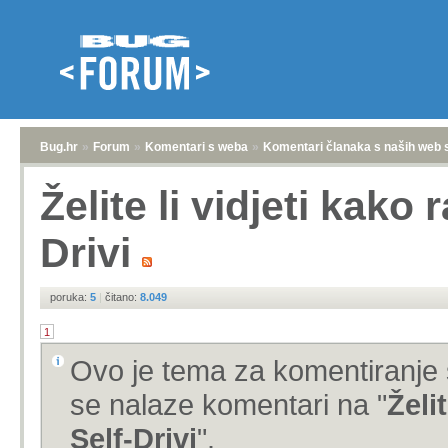
Bug.hr
»
Forum
»
Komentari s weba
»
Komentari članaka s naših web 
Želite li vidjeti kako 
Drivi
poruka:
5
|
čitano:
8.049
1
Ovo je tema za komentiranje 
se nalaze komentari na "
Želi
Self-Drivi
".