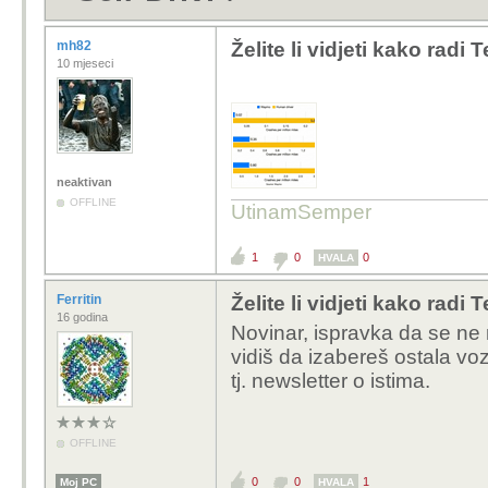
mh82
Želite li vidjeti kako radi T
10 mjeseci
neaktivan
OFFLINE
UtinamSemper
1
0
0
HVALA
Ferritin
Želite li vidjeti kako radi T
16 godina
Novinar, ispravka da se ne
vidiš da izabereš ostala vo
tj. newsletter o istima.
OFFLINE
0
0
1
Moj PC
HVALA