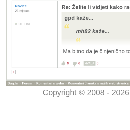
Novice
Re: Želite li vidjeti kako r
21 mjesec
gpd kaže...
OFFLINE
mh82 kaže...
Ma bitno da je činjenično 
Source : Waymo
Svaki cigo svoga konja
0
0
0
HVALA
1
Bug.hr
»
Forum
»
Komentari s weba
»
Komentari članaka s naših web stranica
Copyright © 2008 - 2026 