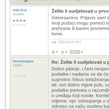
Veliki Brat
Želite li sudjelovati u pr
18 godina
Interesantno. Prijavio sam
moji podaci mogu pomoći be
OFFLINE
prehrane ili barem povreme
tome.
Gledam te!
0
0
0
HVALA
theroamingone
Re: Želite li sudjelovati 
4 tjedna
Dobro pitanje, i čest nespor
podatke i nadamo se da će "
OFFLINE
suprotno: fokus istraživanja
itd. već dobro mjere puls, sa
podatke pretvara u razumlji
o uređaju koji nosite. Kont
vrijeme, npr. odstupanja u 
odnosu na vašu osobnu bazu,