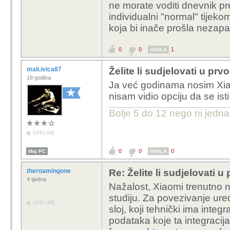
ne morate voditi dnevnik pre
individualni "normal" tijek
koja bi inače prošla nezap
0
0
1
HVALA
mali.ivica87
Želite li sudjelovati u pr
18 godina
Ja već godinama nosim Xiaomi
nisam vidio opciju da se ist
Bolje 5 do 12 nego ni jedna p
OFFLINE
0
0
0
Moj PC
HVALA
theroamingone
Re: Želite li sudjelovati 
4 tjedna
Nažalost, Xiaomi trenutno 
studiju. Za povezivanje ure
OFFLINE
sloj, koji tehnički ima integ
podataka koje ta integracija