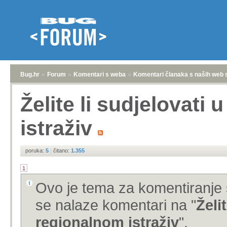
Bug.hr
»
Forum
»
Komentari s weba
»
Komentari članaka s naših web 
Želite li sudjelovati
istraživ
poruka:
5
|
čitano:
1.355
1
Ovo je tema za komentiranje 
se nalaze komentari na "
Želi
regionalnom istraživ
".