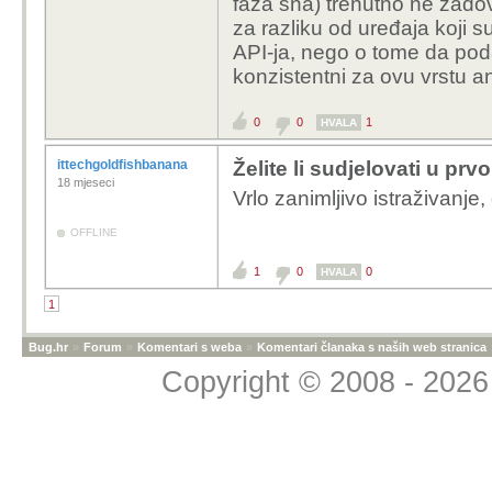
faza sna) trenutno ne zadov
za razliku od uređaja koji s
API-ja, nego o tome da poda
konzistentni za ovu vrstu an
0
0
1
HVALA
ittechgoldfishbanana
Želite li sudjelovati u pr
18 mjeseci
Vrlo zanimljivo istraživanj
OFFLINE
1
0
0
HVALA
1
Bug.hr
»
Forum
»
Komentari s weba
»
Komentari članaka s naših web stranica
Copyright © 2008 - 2026 