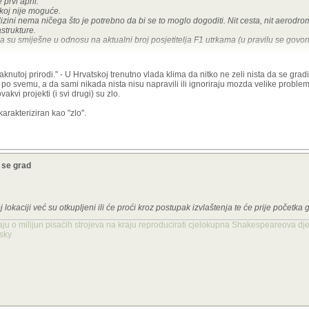
prvi april.
skoj nije moguće.
blizini nema ničega što je potrebno da bi se to moglo dogoditi. Nit cesta, nit aerodr
astrukture.
a su smiješne u odnosu na aktualni broj posjetitelja F1 utrkama (u pravilu se govori
neću ni spominjati (od studije utjecaja na okoliš, svih mogućih dozvola, otkupa zemlji
aknutoj prirodi." - U Hrvatskoj trenutno vlada klima da nitko ne zeli nista da se gradi
 po svemu, a da sami nikada nista nisu napravili ili ignoriraju mozda velike proble
 megaprojekt u najavi i eto baš u Hrvatskoj i eto baš u netaknutoj prirodi.
akvi projekti (i svi drugi) su zlo.
estonovo vrijeme još su možda i imale smisla zbog blizine Rijeke, Krčkog aerodroma
arakteriziran kao "zlo".
 imala utjecaja na njega. Ovo sad je IMHO smiješno.)
a se grad
 lokaciji već su otkupljeni ili će proći kroz postupak izvlaštenja te će prije početka g
aju o milijun pisaćih strojeva na kraju reproducirati cjelokupna Shakespeareova dje
nsky