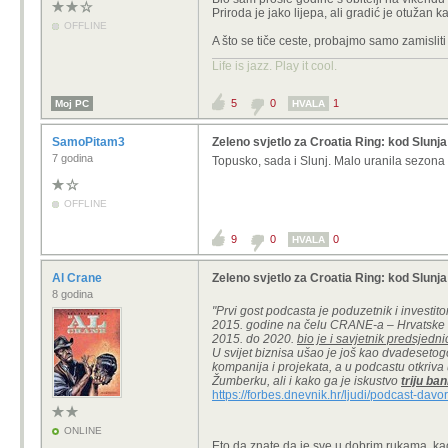
Priroda je jako lijepa, ali gradić je otužan ka
OFFLINE
A što se tiče ceste, probajmo samo zamisliti 
Life is jazz. Play it cool.
5
0
1
Moj PC
HVALA
SamoPitam3
Zeleno svjetlo za Croatia Ring: kod Slunj
7 godina
Topusko, sada i Slunj. Malo uranila sezona 
OFFLINE
9
0
0
HVALA
Al Crane
Zeleno svjetlo za Croatia Ring: kod Slunj
8 godina
"Prvi gost podcasta je poduzetnik i investit
2015. godine na čelu CRANE-a – Hrvatske u
2015. do 2020.
bio je i savjetnik predsjed
U svijet biznisa ušao je još kao dvadeseto
kompanija i projekata, a u podcastu otkriva 
Žumberku, ali i kako ga je iskustvo
triju ba
https://forbes.dnevnik.hr/ljudi/podcast-dav
ONLINE
Eto da znate da je sve u dobrim rukama, kao