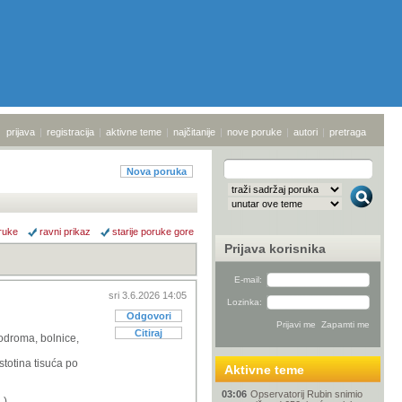
prijava
|
registracija
|
aktivne teme
|
najčitanije
|
nove poruke
|
autori
|
pretraga
Nova poruka
ruke
ravni prikaz
starije poruke gore
Prijava korisnika
E-mail:
sri 3.6.2026 14:05
Lozinka:
Odgovori
Citiraj
iodroma, bolnice,
stotina tisuća po
Aktivne teme
03:06
Opservatorij Rubin snimio
.).