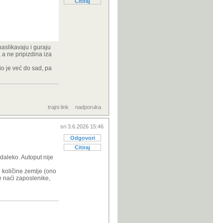
Citiraj
naslikavaju i guraju
 a ne pripizdina iza
čio je već do sad, pa
trajni link
nadporuka
sri 3.6.2026 15:46
Odgovori
Citiraj
 daleko. Autoput nije
e količine zemlje (ono
še naći zaposlenike,