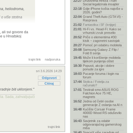
22:27
Društvena mreža Truth
Social legalizirala insajder
oma, heliodroma,
22:18
Gdje iPhone košta najviše u
2026. godini?
22:04
Grand Theft Auto (GTA VI) -
 o više stotina
Rasprava
21:02
Fantastika i SF (knjige)
21:01
Hi-Fi vs. Head-Fi: Kako se
šta itd.).
, ali svi govore da
vrhunski zvuk preselio
me u Hrvatskoj
20:52
Priče o elementima #30:
kisik – zagonetni sastojak
20:27
Pomoć pri odabiru mobitela
, autoceste itd, a
20:08
Samsung Galaxy Z Flip /
Fold 8 serija
19:45
Može li korištenje mobitela
trajni link
nadporuka
tijekom punjenja oštet
18:30
Popusti, akcije i dobre
ponude za igre
sri 3.6.2026 14:29
18:03
Pucanje foruma i login na
forum
Odgovori
17:44
Stolica / Fotelja za
Citiraj
računalo?
radnje biti uklonjeni."
17:01
Testirali smo ASUS ROG
Falchion Ace 75 HE,
la. Sada, zahvaljujući
magnets
16:52
Jedna od četiri osobe
generacije Z oslanja na AI n
16:48
Kućište Corsair Frame
4000D Wood RS oduševilo
nas
16:43
Savjetnik za odabir
odgovarajućeg gamerskog
trajni link
miša
16:40
SpaceX više zarađuje od