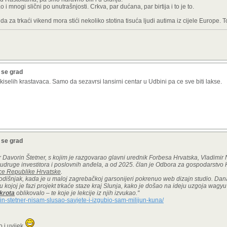
o i mnogi slični po unutrašnjosti. Crkva, par dućana, par birtija i to je to.
da za trkaći vikend mora stići nekoliko stotina tisuća ljudi autima iz cijele Europe. T
a se grad
kiselih krastavaca. Samo da sezavrsi lansirni centar u Udbini pa ce sve biti lakse.
a se grad
or Davorin Štetner, s kojim je razgovarao glavni urednik Forbesa Hrvatska, Vladimir N
druge investitora i poslovnih anđela, a od 2025. član je Odbora za gospodarstvo
nice Republike Hrvatske
.
godišnjak, kada je u maloj zagrebačkoj garsonijeri pokrenuo web dizajn studio. Dan
u kojoj je fazi projekt trkaće staze kraj Slunja, kako je došao na ideju uzgoja wag
nkrota
oblikovalo – te koje je lekcije iz njih izvukao."
orin-stetner-nisam-slusao-savjete-i-izgubio-sam-milijun-kuna/
 i uvijek