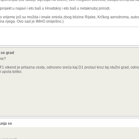
jekt u najavi i eto baš u Hrvatskoj i eto baš u netaknutoj prirodi.
o vrijeme još su možda i imale smisla zbog blizine Rijeke, Krčkog aerodroma, autoce
a na njega. Ovo sad je IMHO smiješno.)
a se grad
eme?
1 vikend je prilazna cesta, odnosno sreća kaj D1 prolazi kroz taj otužni grad, od
 upola toliko.
unja se