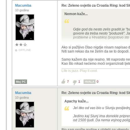
Macumba
Re: Zeleno svjetlo za Croatia Ring: kod Sl
10 godina
Nemon kaže...
Gdje god da nesto zelis graditi je "
ba
govore da treba nesto "poduzeti". Ja
probleme u Hrvatskoj (pogotovo sto se 
Nema niti jednog projekta u HR da ni
Ako si pažljivo čitao nigdje nisam napisao d
OFFLINE
Niti sam rekao da ne želim da se to dogodi.
Samo kažem da nije realno. Mi naprosto ne
Kao što nikad nećemo moći organizirati ljet
Life is jazz. Play it cool.
7
1
0
Moj PC
HVALA
Macumba
Re: Zeleno svjetlo za Croatia Ring: kod Sl
10 godina
Apachy kaže...
Jel itko od vas bio u Slunju posljed
Jedino kaj Slunj ima donekle pripre
od 1500 ljudi. Da nema vojnog poligo
Bio sam prošle godine s obitelji na vikendu