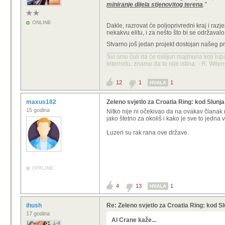
miniranje dijela stjenovitog terena
."
ONLINE
Dakle, razrovat će poljoprivredni kraj i raz
nekakvu elitu, i za nešto što bi se održaval
Stvarno još jedan projekt dostojan našeg p
Svi smo čuli da će milijun majmuna koji lup
Internetu, znamo da to nije istina. - R. Wile
12
1
1
HVALA
maxus182
Zeleno svjetlo za Croatia Ring: kod Slunj
15 godina
Nitko nije ni očekivao da na ovakav članak 
jako štetno za okoliš i kako je sve to jedna 
Luzeri su rak rana ove države.
OFFLINE
4
13
1
HVALA
ihush
Re: Zeleno svjetlo za Croatia Ring: kod Sl
17 godina
Al Crane kaže...