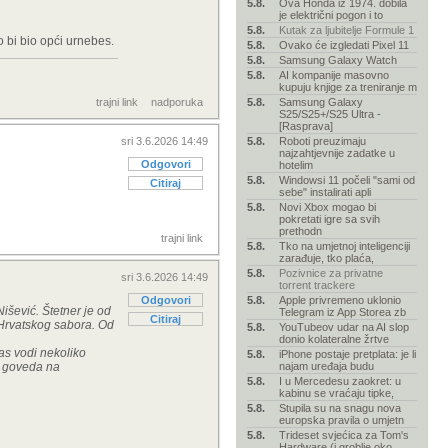
5.8.
Ova Honda iz 1974. dobila
je električni pogon i to
5.8.
Kutak za ljubitelje Formule 1
o bi bio opći urnebes.
5.8.
Ovako će izgledati Pixel 11
5.8.
Samsung Galaxy Watch
5.8.
AI kompanije masovno
kupuju knjige za treniranje m
trajni link
nadporuka
5.8.
Samsung Galaxy
S25/S25+/S25 Ultra -
[Rasprava]
sri 3.6.2026 14:49
5.8.
Roboti preuzimaju
najzahtjevnije zadatke u
Odgovori
hotelim
5.8.
Windowsi 11 počeli "sami od
Citiraj
sebe" instalirati apli
5.8.
Novi Xbox mogao bi
pokretati igre sa svih
prethodn
trajni link
5.8.
Tko na umjetnoj inteligenciji
zarađuje, tko plaća,
5.8.
Pozivnice za privatne
sri 3.6.2026 14:49
torrent trackere
Odgovori
5.8.
Apple privremeno uklonio
išević. Štetner je od
Telegram iz App Storea zb
Citiraj
 Hrvatskog sabora. Od
5.8.
YouTubeov udar na AI slop
donio kolateralne žrtve
as vodi nekoliko
5.8.
iPhone postaje pretplata: je li
yu goveda na
najam uređaja budu
5.8.
I u Mercedesu zaokret: u
kabinu se vraćaju tipke,
5.8.
Stupila su na snagu nova
europska pravila o umjetn
5.8.
Trideset svjećica za Tom's
Hardware (i groblje oko