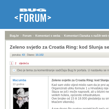
Bug.hr
»
Forum
»
Komentari s weba
»
Komentari članaka s naših web 
Zeleno svjetlo za Croatia Ring: kod Slunja s
poruka:
43
|
čitano:
10.102
1
2
sljedeća
Ovo je tema za komentiranje sadržaja Bug.hr portala. U nastavku se n
Macumba
Zeleno svjetlo za Croatia Ring: kod Slunj
10 godina
Kad sam vidio vijest mislio sam da je prvi ap
Organizirati utrku formule 1 u Hrvatskoj ni
Staza se još i može napraviti, ali u blizini
velikih hotela, općenito infrastrukture.
Ove brojke od 15 ili 18.000 gledatelja su sm
trkaćem vikendu).
A sve drugo što ovakav projekt traži neću ni 