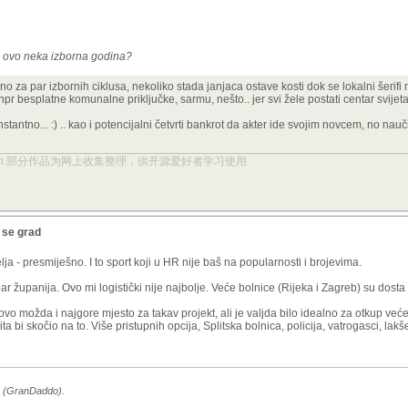
li ovo neka izborna godina?
no za par izbornih ciklusa, nekoliko stada janjaca ostave kosti dok se lokalni šerifi 
npr besplatne komunalne priključke, sarmu, nešto.. jer svi žele postati centar svijeta
stantno... :) .. kao i potencijalni četvrti bankrot da akter ide svojim novcem, no nau
ject.org.cn.部分作品为网上收集整理，供开源爱好者学习使用
a se grad
lja - presmiješno. I to sport koji u HR nije baš na popularnosti i brojevima.
 županija. Ovo mi logistički nije najbolje. Veće bolnice (Rijeka i Zagreb) su dosta
 ovo možda i najgore mjesto za takav projekt, ali je valjda bilo idealno za otkup već
ita bi skočio na to. Više pristupnih opcija, Splitska bolnica, policija, vatrogasci, lak
26 (GranDaddo).