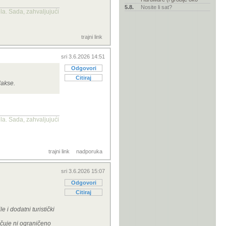
5.8.
Nosite li sat?
la. Sada, zahvaljujući
trajni link
sri 3.6.2026 14:51
Odgovori
Citiraj
 lakse.
la. Sada, zahvaljujući
trajni link
nadporuka
sri 3.6.2026 15:07
Odgovori
Citiraj
e i dodatni turistički
učuje ni ograničeno