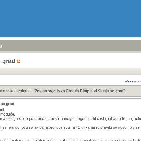
stranica
»
e grad
+/- sve po
alaze komentari na "
Zeleno svjetlo za Croatia Ring: kod Slunja se grad
".
a se grad
ril.
je moguće.
 nema ničega što je potrebno da bi se to moglo dogoditi. Nit cesta, nit aerodroma, hel
iješne u odnosu na aktualni broj posjetitelja F1 utrkama (u pravilu se govori o više 
spominjati (od studije utjecaja na okoliš, svih mogućih dozvola, otkupa zemljišta itd