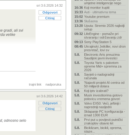
umjetne inteligencije nego
sri 3.6.2026 14:32
16:36
Koji monitor kupiti
15:33
Auti - ultimativna tema
Odgovori
15:02
Youtube premium
Citiraj
13:36
Slušaona
13:20
Uputa: Stremio 2026 najbolji
setup
e gradi, ali svi
09:32
LifeEngine - pomaže pri
zda velike
stvaranju i održavanju zdr
09:13
Sony PlayStation 5
08:45
Ukrajinski Jetkiller, novi dron
presretač, lovi sv
5.8.
Electronic Arts preuzima
Saudijski javni investici
5.8.
Toyota Yaris s paketom
opreme Mid+ spremna za
2026
5.8.
Savjeti o nadogradnji
računala
5.8.
'Najaviti projekt AI centra od
trajni link
nadporuka
50 milijardi dolara
5.8.
Koji iptv izabrati?
5.8.
Musk investitorima gotovo
sri 3.6.2026 14:42
polovicu vremena govori
Odgovori
5.8.
Volvo EX50: Veći, jeftiniji i
napredniji nasljedni
Citiraj
5.8.
Sklapanje PC konfiguracija -
iznad 1300 EUR
5.8.
Prvi put u povijesti putnički
ad, odnosno selo
zrakoplov obavio let
5.8.
Biciklizam, bicikli, oprema,
staze...