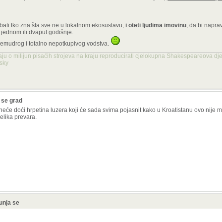
jebati tko zna šta sve ne u lokalnom ekosustavu,
i oteti ljudima imovinu
, da bi napra
o jednom ili dvaput godišnje.
remudrog i totalno nepotkupivog vodstva.
aju o milijun pisaćih strojeva na kraju reproducirati cjelokupna Shakespeareova dje
nsky
a se grad
neće doći hrpetina luzera koji će sada svima pojasnit kako u Kroatistanu ovo nije m
velika prevara.
unja se