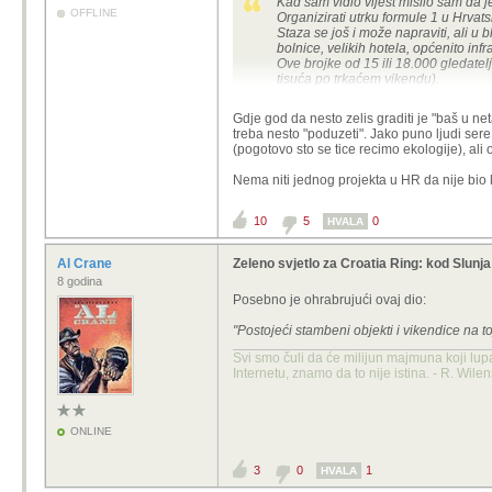
Kad sam vidio vijest mislio sam da je 
OFFLINE
Organizirati utrku formule 1 u Hrvat
Staza se još i može napraviti, ali u 
bolnice, velikih hotela, općenito infr
Ove brojke od 15 ili 18.000 gledatelj
tisuća po trkaćem vikendu).
A sve drugo što ovakav projekt traži 
Gdje god da nesto zelis graditi je "
baš u net
treba nesto "poduzeti". Jako puno ljudi sere
Ispada da svaki čas osvane neki novi
(pogotovo sto se tice recimo ekologije), ali ov
(BTW, priče o Grobničkoj stazi u Ecl
Nema niti jednog projekta u HR da nije bio k
i zbog Slavice koja je tada naravno
10
5
0
HVALA
Al Crane
Zeleno svjetlo za Croatia Ring: kod Slunj
8 godina
Posebno je ohrabrujući ovaj dio:
"Postojeći stambeni objekti i vikendice na toj
Svi smo čuli da će milijun majmuna koji lup
Internetu, znamo da to nije istina. - R. Wile
ONLINE
3
0
1
HVALA