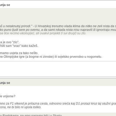
unja se
š u netaknutoj prirodi." - U Hrvatskoj trenutno vlada klima da nitko ne zeli nista da s
ko puno ljudi sere po svemu, a da sami nikada nista nisu napravili ili ignoriraju mo
tice recimo ekologije), ali ovakvi projekti (i svi drugi) su zlo.
je bio karakteriziran kao "zlo".
a je ovo "zlo".
 Niti sam "srao" kako kažeš.
mamo uvjeta za tako nešto.
ne Olimpijske igre (a bogme ni zimske) ili svjetsko prvenstvo u nogometu.
unja se
nje vrijeme?
mno za F1 vikend je prilazna cesta, odnosno sreća kaj D1 prolazi kroz taj otužni gr
na, ne bi bilo ni upola toliko.
 u Rastokama, pa smo naravno bili i u Slunju.