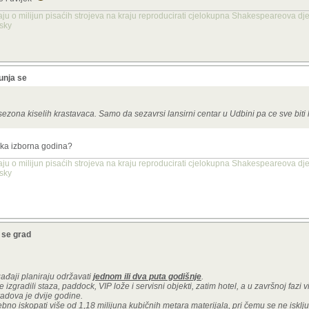
aju o milijun pisaćih strojeva na kraju reproducirati cjelokupna Shakespeareova dje
nsky
unja se
sezona kiselih krastavaca. Samo da sezavrsi lansirni centar u Udbini pa ce sve biti
neka izborna godina?
aju o milijun pisaćih strojeva na kraju reproducirati cjelokupna Shakespeareova dje
nsky
a se grad
gađaji planiraju održavati
jednom ili dva puta godišnje
.
e izgradili staza, paddock, VIP lože i servisni objekti, zatim hotel, a u završnoj fazi vil
radova je dvije godine.
ebno iskopati više od 1,18 milijuna kubičnih metara materijala,
pri čemu se ne isklj