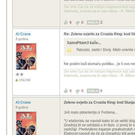
Svi smo čuli da će milijun majmuna koji lup
Internetu, znamo da to nije istina. - R. Wile
6
0
2
HVALA
Al Crane
Re: Zeleno svjetlo za Croatia Ring: kod Sl
8 godina
SamoPitam3 kaže...
Topusko, sada i Slunj. Malo uranila 
Ne pratim baš domaću politiku... je li ovo 
Svi smo čuli da će milijun majmuna koji lup
Internetu, znamo da to nije istina. - R. Wile
ONLINE
5
0
0
HVALA
Al Crane
Zeleno svjetlo za Croatia Ring: kod Slunj
8 godina
Još malo pikanterija iz Forbesa...
"U elaboratu se navodi kako bi se veliki do
Gradnja bi se odvijala u tri faze. U prvoj bi s
sadržaji. Predviđeno trajanje građevinskih 
Elaborat navodi da će za izgradnju biti potr