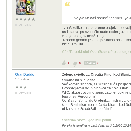
..
Ne pratim baš domaću politiku... je 
OFFLINE
-znaš koliko traju pripreme projekta.. dovolj
na listama, pa svi nešto nude (osim guze).. 
vukojebine (my frenč..)... :)
-izborna godina je kao i poslovna prilka, kon
ide tuđim.. itd..
C64/TurboModul-OpenSourcePro
4
0
0
HVALA
GranDaddo
Zeleno svjetlo za Croatia Ring: kod Slunj
17 godina
Stvarno mi nije jasno.
Već komentar gore, za 30tak tisuća posjetite
Grobnik jedva skupio novce za novi asfalt.
WRC skupi dovoljno samo zato jer pokrije par
OFFLINE
baš blizu. Aerodrom?!
Od Bistre, Splita, do Grobnika, mislim da je
što u Bistri nisu mogli). Ja da biram, kod Spl
utrka se može održati i po "zimi".
Stanisha ploftoi, gag mul pafuft
Poruka je uređivana zadnji put sri 3.6.2026 16: