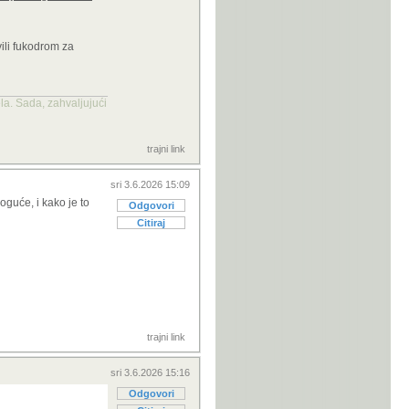
vili fukodrom za
la. Sada, zahvaljujući
trajni link
sri 3.6.2026 15:09
oguće, i kako je to
Odgovori
Citiraj
trajni link
sri 3.6.2026 15:16
Odgovori