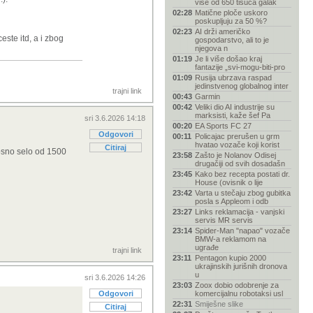
više od 650 tisuća galak
02:28
Matične ploče uskoro
poskupljuju za 50 %?
02:23
AI drži američko
ste itd, a i zbog
gospodarstvo, ali to je
njegova n
01:19
Je li više došao kraj
fantazije „svi-mogu-biti-pro
01:09
Rusija ubrzava raspad
jedinstvenog globalnog inter
trajni link
00:43
Garmin
00:42
Veliki dio AI industrije su
marksisti, kaže šef Pa
sri 3.6.2026 14:18
00:20
EA Sports FC 27
Odgovori
00:11
Policajac prerušen u grm
hvatao vozače koji korist
Citiraj
nosno selo od 1500
23:58
Zašto je Nolanov Odisej
drugačiji od svih dosadašn
23:45
Kako bez recepta postati dr.
House (ovisnik o lije
23:42
Varta u stečaju zbog gubitka
posla s Appleom i odb
23:27
Links reklamacija - vanjski
servis MR servis
23:14
Spider-Man "napao" vozače
BMW-a reklamom na
ugrađe
trajni link
23:11
Pentagon kupio 2000
ukrajinskih jurišnih dronova
u
sri 3.6.2026 14:26
23:03
Zoox dobio odobrenje za
Odgovori
komercijalnu robotaksi usl
22:31
Smiješne slike
Citiraj