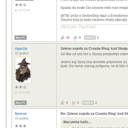
Ispada da svaki čas osvane neki novi megapro
OFFLINE
(BTW, priče o Grobničkoj stazi u Eclestonov
Slavice koja je tada naravno imala utjecaj
Life is jazz. Play it cool.
12
4
1
Moj PC
HVALA
Apachy
Zeleno svjetlo za Croatia Ring: kod Slunj
15 godina
Jel itko od vas bio u Slunju posljednje vrij
Jedino kaj Slunj ima donekle pripremno za F
ljudi. Da nema vojnog poligona, ne bi bilo ni
OFFLINE
4
1
1
Moj PC
HVALA
Nemon
Re: Zeleno svjetlo za Croatia Ring: kod Sl
16 godina
Macumba kaže...