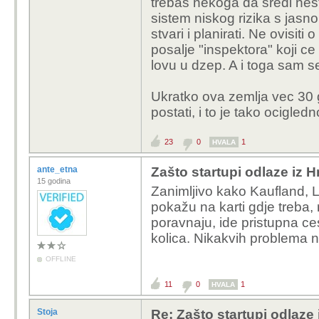
trebas nekoga da sredi nesto
sistem niskog rizika s jasno
stvari i planirati. Ne ovisiti 
posalje "inspektora" koji ce
lovu u dzep. A i toga sam 
Ukratko ova zemlja vec 30 
postati, i to je tako ocigled
23
0
1
HVALA
ante_etna
Zašto startupi odlaze iz 
15 godina
Zanimljivo kako Kaufland, L
pokažu na karti gdje treba, 
poravnaju, ide pristupna ces
kolica. Nikakvih problema ni
OFFLINE
11
0
1
HVALA
Stoja
Re: Zašto startupi odlaze