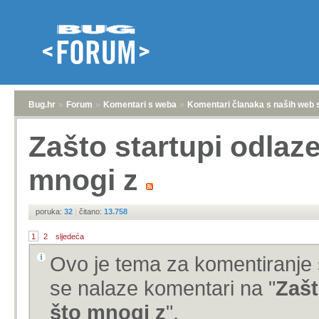
Bug.hr
»
Forum
»
Komentari s weba
»
Komentari članaka s naših web 
Zašto startupi odlaze
mnogi z
poruka:
32
|
čitano:
13.758
1
2
sljedeća
Ovo je tema za komentiranje 
se nalaze komentari na "
Zašt
što mnogi z
".