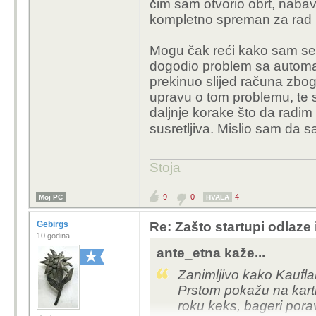
čim sam otvorio obrt, nabavio
kompletno spreman za rad b
Mogu čak reći kako sam se 
dogodio problem sa automati
prekinuo slijed računa zbo
upravu o tom problemu, te s
daljnje korake što da radim 
susretljiva. Mislio sam da 
Stoja
9
0
4
Moj PC
HVALA
Gebirgs
Re: Zašto startupi odlaze
10 godina
ante_etna kaže...
Zanimljivo kako Kauflan
Prstom pokažu na karti 
roku keks, bageri poravn