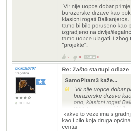
par godina napravile io
Vir nije uopce dobar primje
njihovu veliku trgovinu
burazerske drzave kao pokaz
obične plodine malo v
klasicni rogati Balkanjeros
tamo bi bilo poruseno kao pok
izgradjeno na divlje/ilegalno.
tamo uopce ulagati. I zbog 
"projekte".
2
0
0
HVALA
picajzla0707
Re: Zašto startupi odlaze
13 godina
SamoPitam3 kaže...
Vir nije uopce dobar p
burazerske drzave kao 
ono, klasicni rogati Ba
OFFLINE
80% toga tamo bi bilo 
kakve to veze ima s gradnjo
krsiti zakon, jer je izgr
kao i bilo koja druga općina k
vagali isplati li im se 
centar
je jedan kaos za neke 