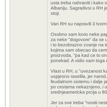
usta treba nahraniti i kako s
Albaniju. Sagradivsi u RH j
stoji.
Van RH su napravili 3 tvornic
Osobno sam lovio neke papi
za neke "dogovore" da se u
i to bezobrazno zvanje na 
kojima sam obecao da cemo 
proizvoda, "pa kad ce to ond
ponekad. A vidio sam toga
Vlast u RH, u "uvezanost k
uspjesno raselila, jer narod,
feudalnom sistemu i dalje ja
po cestama nekaznjeno, i 
srednjeamericka prcija u 80-
Jer za sve treba "nositi nest