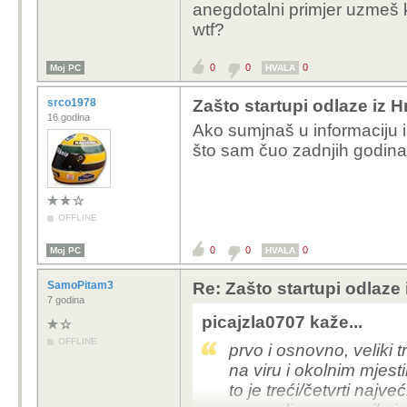
anegdotalni primjer uzmeš 
wtf?
0
0
0
Moj PC
HVALA
srco1978
Zašto startupi odlaze iz 
16 godina
Ako sumjnaš u informaciju 
što sam čuo zadnjih godina
OFFLINE
0
0
0
Moj PC
HVALA
SamoPitam3
Re: Zašto startupi odlaze
7 godina
picajzla0707 kaže...
OFFLINE
prvo i osnovno, veliki 
na viru i okolnim mjest
to je treći/četvrti najve