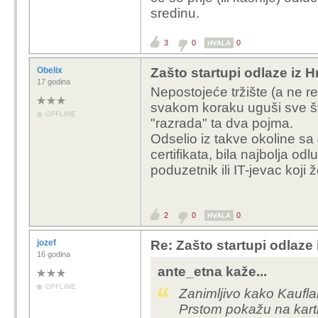
sredinu.
3
0
0
HVALA
Obelix
Zašto startupi odlaze iz 
17 godina
Nepostojeće tržište (a ne r
svakom koraku uguši sve št
OFFLINE
"razrada" ta dva pojma.
Odselio iz takve okoline sa
certifikata, bila najbolja o
poduzetnik ili IT-jevac koji ž
2
0
0
HVALA
jozef
Re: Zašto startupi odlaze
16 godina
ante_etna kaže...
OFFLINE
Zanimljivo kako Kauflan
Prstom pokažu na karti 