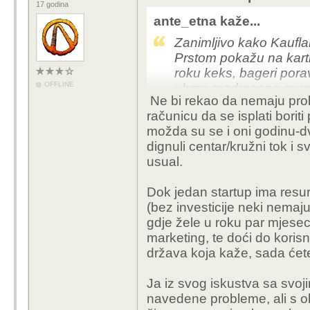
17 godina
ante_etna kaže...
Zanimljivo kako Kauflan
Prstom pokažu na karti 
roku keks, bageri poravn
OFFLINE
ubrzo razdragano guraj
Ne bi rekao da nemaju prob
šerifa.
računicu da se isplati boriti 
možda su se i oni godinu-dv
dignuli centar/kružni tok i s
usual.
Dok jedan startup ima resu
(bez investicije neki nemaju 
gdje žele u roku par mjeseci
marketing, te doći do koris
država koja kaže, sada ćete
Ja iz svog iskustva sa svoj
navedene probleme, ali s ob