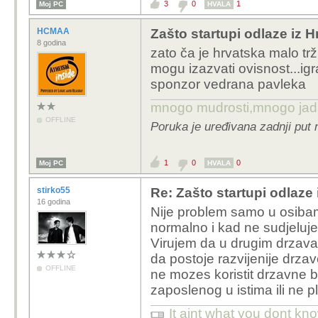
3
0
1
Moj PC
HVALA
HCMAA
Zašto startupi odlaze iz 
8 godina
zato ča je hrvatska malo trž
mogu izazvati ovisnost...igr
sponzor vedrana pavleka
mnogo mudrosti,mnogo jada..
OFFLINE
Poruka je uređivana zadnji put
1
0
0
Moj PC
HVALA
stirko55
Re: Zašto startupi odlaze
16 godina
Nije problem samo u osibam
normalno i kad ne sudjelujes
Virujem da u drugim drzavam
da postoje razvijenije drzav
OFFLINE
ne mozes koristit drzavne 
zaposlenog u istima ili ne 
It aint what you dont kno