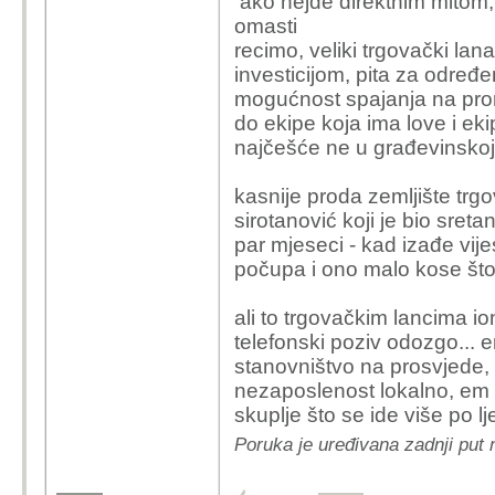
ako nejde direktnim mitom, 
omasti
recimo, veliki trgovački lan
investicijom, pita za određ
mogućnost spajanja na prome
do ekipe koja ima love i ekip
najčešće ne u građevinskoj z
kasnije proda zemljište tr
sirotanović koji je bio sret
par mjeseci - kad izađe vij
počupa i ono malo kose što 
ali to trgovačkim lancima io
telefonski poziv odozgo... e
stanovništvo na prosvjede, 
nezaposlenost lokalno, em k
skuplje što se ide više po lje
Poruka je uređivana zadnji put 