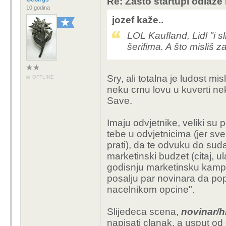
Re: Zašto startupi odlaze
10 godina
jozef kaže..
LOL Kaufland, Lidl "i sli
šerifima. A što misliš z
Sry, ali totalna je ludost mi
OFFLINE
neku crnu lovu u kuverti n
Save.
Imaju odvjetnike, veliki su 
tebe u odvjetnicima (jer sve
prati), da te odvuku do sud
marketinski budzet (citaj, ul
godisnju marketinsku kampan
posalju par novinara da po
nacelnikom opcine".
Slijedeca scena,
novinar/h
napisati clanak, a usput od