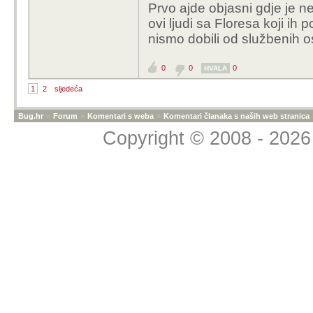
Prvo ajde objasni gdje je ne
samo da se izvuče sva
ovi ljudi sa Floresa koji ih
od toga, ima nade da ć
nismo dobili od službenih 
0
0
0
HVALA
1
2
sljedeća
Bug.hr
»
Forum
»
Komentari s weba
»
Komentari članaka s naših web stranica
Copyright © 2008 - 2026 