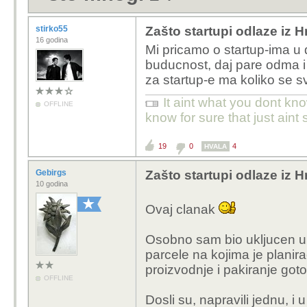
stirko55
Zašto startupi odlaze iz 
16 godina
Mi pricamo o startup-ima u 
buducnost, daj pare odma i
za startup-e ma koliko se svi
It aint what you dont kno
OFFLINE
know for sure that just aint 
19
0
4
HVALA
Gebirgs
Zašto startupi odlaze iz 
10 godina
Ovaj clanak
Osobno sam bio ukljucen u p
parcele na kojima je planira
proizvodnje i pakiranje goto
OFFLINE
Dosli su, napravili jednu, i 