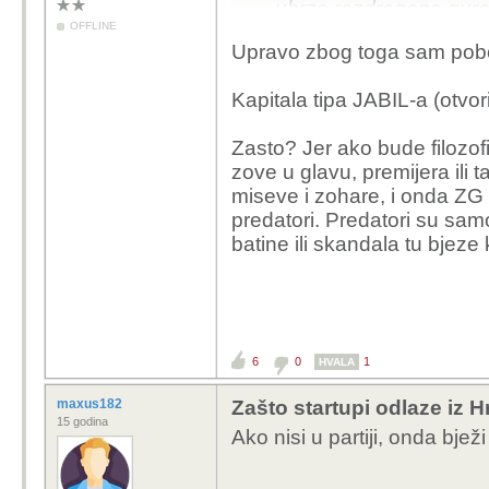
ubrzo razdragano guraj
OFFLINE
šerifa.
Upravo zbog toga sam pobo
Kapitala tipa JABIL-a (otvoril
Zasto? Jer ako bude filozofi
zove u glavu, premijera il
miseve i zohare, i onda ZG i
predatori. Predatori su sa
batine ili skandala tu bjez
6
0
1
HVALA
maxus182
Zašto startupi odlaze iz 
15 godina
Ako nisi u partiji, onda bježi