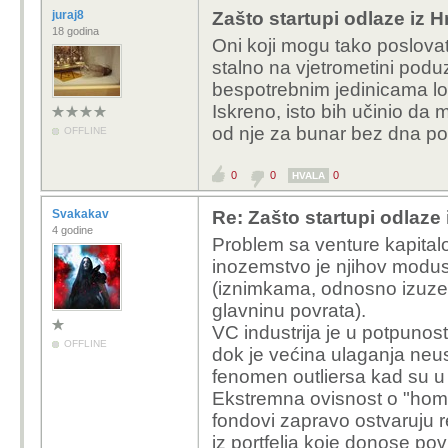
juraj8
Zašto startupi odlaze iz 
18 godina
Oni koji mogu tako poslovat
stalno na vjetrometini poduz
bespotrebnim jedinicama l
Iskreno, isto bih učinio da 
od nje za bunar bez dna p
OFFLINE
0
0
0
HVALA
Svakakav
Re: Zašto startupi odlaze
4 godine
Problem sa venture kapital
inozemstvo je njihov modus 
(iznimkama, odnosno izuz
glavninu povrata).
VC industrija je u potpunost
OFFLINE
dok je većina ulaganja neu
fenomen outliersa kad su u 
Ekstremna ovisnost o "hom
fondovi zapravo ostvaruju 
iz portfelja koje donose pov