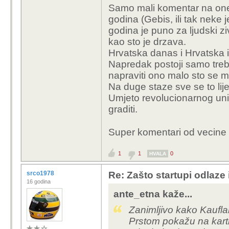
Samo mali komentar na one 
godina (Gebis, ili tak neke
godina je puno za ljudski zi
kao sto je drzava.
Hrvatska danas i Hrvatska 
Napredak postoji samo treba
napraviti ono malo sto se mo
Na duge staze sve se to lije
Umjeto revolucionarnog unis
graditi.
Super komentari od vecine
1
1
0
HVALA
srco1978
Re: Zašto startupi odlaze
16 godina
ante_etna kaže...
Zanimljivo kako Kauflan
Prstom pokažu na karti 