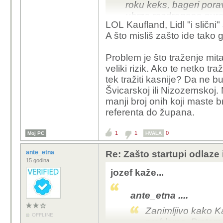
roku keks, bageri poravn
ubrzo razdragano guraj
LOL Kaufland, Lidl "i slični" 
šerifa.
A što misliš zašto ide tako 
Problem je što traženje mita
veliki rizik. Ako te netko t
tek tražiti kasnije? Da ne b
Švicarskoj ili Nizozemskoj.
manji broj onih koji maste
referenta do župana.
1
1
0
Moj PC
HVALA
ante_etna
Re: Zašto startupi odlaze
15 godina
jozef kaže...
ante_etna ....
Zanimljivo kako Ka
OFFLINE
problema. Prstom p