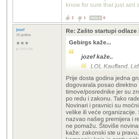
know for sure that just aint 
2
1
0
HVALA
jozef
Re: Zašto startupi odlaze
16 godina
Gebirgs kaže...
OFFLINE
jozef kaže..
LOL Kaufland, Lidl "
lokalnim šerifima. 
Prije dosta godina jedna g
dogovarala posao direktno s
timove/posrednike jer su znali
Sry, ali totalna je ludos
po redu i zakonu. Tako rade 
isplacivao neku crnu l
Novinari i pravnici su moćni
malog' tamo pokraj Sa
velike ili veće organizacij
nazvao našeg premijera i rek
Imaju odvjetnike, velik
ne pomažu. Štoviše novina
milijuna na tebe u odvje
kaže: zakonski ste u pravu, 
pravnu ekipu koja ih pr