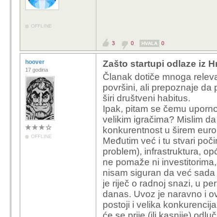
OFFLINE
3
0
0
HVALA
hoover
Zašto startupi odlaze iz 
17 godina
Članak dotiče mnoga releva
površini, ali prepoznaje da 
širi društveni habitus.
Ipak, pitam se čemu uporno
velikim igračima? Mislim da 
konkurentnost u širem euro
OFFLINE
Međutim već i tu stvari počin
problem), infrastruktura, op
ne pomaže ni investitorima, 
nisam siguran da već sada 
je riječ o radnoj snazi, u per
danas. Uvoz je naravno i ov
postoji i velika konkurenci
će se prije (ili kasnije) odlu