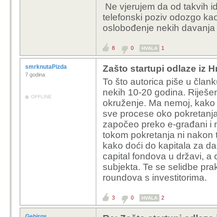
Ne vjerujem da od takvih id
zemljišne knjige u
telefonski poziv odozgo kao
pristupna cesta i 
oslobođenje nekih davanja u
kolica. Nikakvih pr
8
0
1
LOL Kaufland, Lidl "i sli
HVALA
šerifima. A što misliš z
smrknutaPizda
Zašto startupi odlaze iz 
7 godina
To što autorica piše u članku
Problem je što traženje
nekih 10-20 godina. Riješen
dosta veliki rizik. Ako
OFFLINE
okruženje. Ma nemoj, kako s
povući što će tek traži
sve procese oko pokretanja
i u Švedskoj i u Švicar
započeo preko e-građani i 
imune na to, samo je m
tokom pokretanja ni nakon t
podmazat sve, od mlađ
kako doći do kapitala za dal
capital fondova u državi, a 
subjekta. Te se selidbe pra
roundova s investitorima.
3
0
2
HVALA
Gebirgs