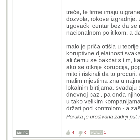
treće, te firme imaju uigra
dozvola, rokove izgradnje, 
trgovački centar bez da se 
nacionalnom politikom, a da
malo je priča otišla u teori
koruptivne djelatnosti svak
ali čemu se bakćat s tim, 
ako se otkrije korupcija, p
mito i riskirali da to procur
malim mjestima zna u najma
lokalnim birtijama, svađaju 
dnevnoj bazi, pa onda njihove
u tako velikim kompanijama
držati pod kontrolom - a za
Poruka je uređivana zadnji put 
4
0
1
Moj PC
HVALA