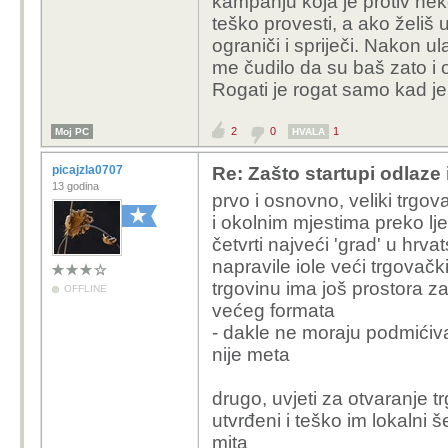
kampanju koja je protiv n
oglasavaju u medijima, 
teško provesti, a ako želiš 
novine i portale), fina
ograniči i spriječi. Nakon u
novinama X, Y i Z, ali n
me čudilo da su baš zato i
poprate probleme koje
Rogati je rogat samo kad je
Slijedeca scena,
novi
2
0
1
Moj PC
napisati clanak, a uspu
HVALA
doticni upleten u ilega
picajzla0707
Re: Zašto startupi odlaze
poduzetnikom, da se ba
13 godina
prvo i osnovno, veliki trgov
postarom, i da mu smr
i okolnim mjestima preko ljet
četvrti najveći 'grad' u hrva
I to sve izlazi po port
napravile iole veći trgovački
trgovinu ima još prostora z
Odjednom zivot se okre
OFFLINE
većeg formata
sretnijim vremenima.
- dakle ne moraju podmićiva
nije meta
Hoces li se s rogatim 
drugo, uvjeti za otvaranje 
utvrđeni i teško im lokalni š
mita