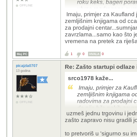
roku keks, bageri poravn
OFFLINE
ubrzo razdragano guraj
Imaju, primjer za Kaufland j
šerifa.
zemljišnim knjigama od cca
za prodajni centar...sumnjam
zavrzlama...samo kao što je
vremena na pretek za riješav
1
0
0
Moj PC
HVALA
picajzla0707
Re: Zašto startupi odlaze
13 godina
srco1978 kaže...
Imaju, primjer za Kaufl
zemljišnim knjigama od
radovima za prodajni c
OFFLINE
da nije bilo nekih zav
uzmeš jednu trgovinu i jedn
naveo,veliki su imaju 
zašto zapravo nisu gradili j
naše biriokracije...
to pretvoriš u 'sigurno su i