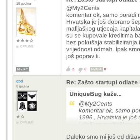
18 godina
@My2Cents
komentar ok, samo poradi na
Hrvatska je još dobrano šep
mafijaškog utjecaja kapitala
su se kupovale kreditima ba
bez pokušaja stabiliziranja
OFFLINE
vrijednost odmah. Ipak sm
još popraviti.
2
0
0
Moj PC
HVALA
gpd
Re: Zašto startupi odlaze
8 godina
UniqueBug kaže...
@My2Cents
komentar ok, samo pora
1996., Hrvatska je još
OFFLINE
i riješi se mafijaškog u
'pretvorbe'. Tvrtke su
Daleko smo mi još od držav
likvidirale i rasprodava