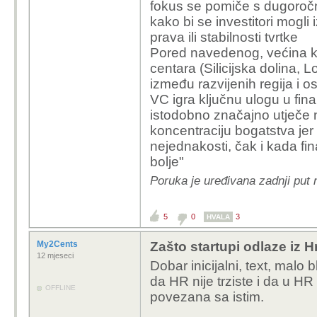
fokus se pomiče s dugoročno
kako bi se investitori mogli 
prava ili stabilnosti tvrtke
Pored navedenog, većina ka
centara (Silicijska dolina, 
između razvijenih regija i os
VC igra ključnu ulogu u fina
istodobno značajno utječe 
koncentraciju bogatstva jer
nejednakosti, čak i kada fin
bolje"
Poruka je uređivana zadnji put
5
0
3
HVALA
My2Cents
Zašto startupi odlaze iz 
12 mjeseci
Dobar inicijalni, text, malo
da HR nije trziste i da u HR
OFFLINE
povezana sa istim.