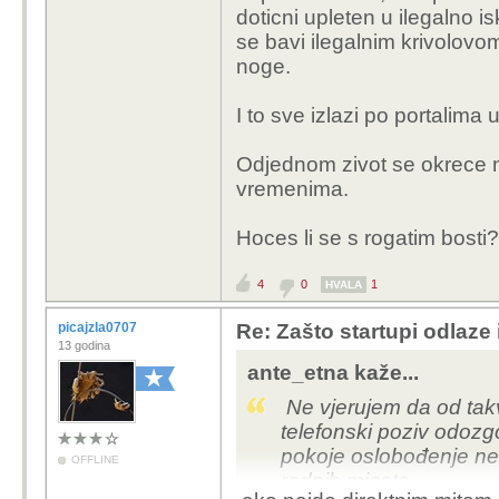
doticni upleten u ilegalno 
se bavi ilegalnim krivolov
noge.
I to sve izlazi po portalima
Odjednom zivot se okrece na
vremenima.
Hoces li se s rogatim bosti
4
0
1
HVALA
picajzla0707
Re: Zašto startupi odlaze
13 godina
ante_etna kaže...
Ne vjerujem da od takv
telefonski poziv odozgo
pokoje oslobođenje nek
OFFLINE
radnih mjesta.