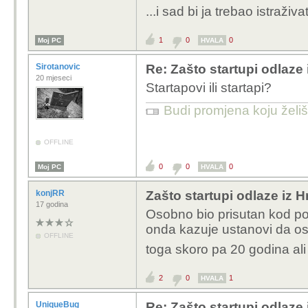
...i sad bi ja trebao istraži
1
0
0
Moj PC
HVALA
Sirotanovic
Re: Zašto startupi odlaze
20 mjeseci
Startapovi ili startapi?
Budi promjena koju želiš 
OFFLINE
0
0
0
Moj PC
HVALA
konjRR
Zašto startupi odlaze iz 
17 godina
Osobno bio prisutan kod po
onda kazuje ustanovi da os
OFFLINE
toga skoro pa 20 godina a
2
0
1
HVALA
UniqueBug
Re: Zašto startupi odlaze