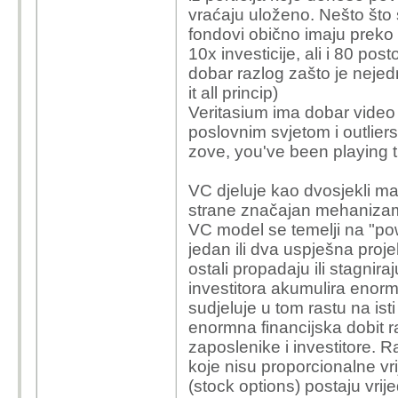
vraćaju uloženo. Nešto što s
fondovi obično imaju preko
10x investicije, ali i 80 pos
dobar razlog zašto je nejed
it all princip)
Veritasium ima dobar video 
poslovnim svjetom i outlier
zove, you've been playing th
VC djeluje kao dvosjekli ma
strane značajan mehanizam
VC model se temelji na "powe
jedan ili dva uspješna proj
ostali propadaju ili stagniraj
investitora akumulira enor
sudjeluje u tom rastu na isti
enormna financijska dobit 
zaposlenike i investitore. R
koje nisu proporcionalne vri
(stock options) postaju vrij