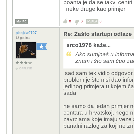
poanta je da se takvi centr
i neke druge kao primjer
0
0
0
Moj PC
HVALA
picajzla0707
Re: Zašto startupi odlaze
13 godina
srco1978 kaže...
Ako sumjnaš u informac
znam i što sam čuo zad
OFFLINE
sad sam tek vidio odgovor.
problem je što nisi dao inf
jedinog primjera u kojem čak
sada
ne samo da jedan primjer ne
centara u hrvatskoj, nego n
zavrzlama koje imaju veze 
banalni razlog za koji ne 