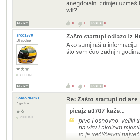
anegdotalni primjer uzmeš 
wtf?
0
0
0
Moj PC
HVALA
srco1978
Zašto startupi odlaze iz 
16 godina
Ako sumjnaš u informaciju 
što sam čuo zadnjih godina
OFFLINE
0
0
0
Moj PC
HVALA
SamoPitam3
Re: Zašto startupi odlaze
7 godina
picajzla0707 kaže...
OFFLINE
prvo i osnovno, veliki 
na viru i okolnim mjest
to je treći/četvrti najve