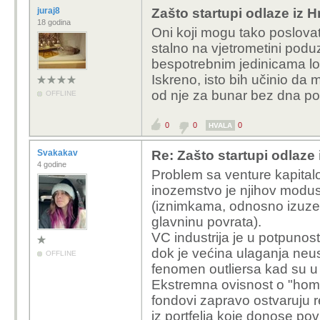
juraj8
Zašto startupi odlaze iz 
18 godina
Oni koji mogu tako poslovat
stalno na vjetrometini poduz
bespotrebnim jedinicama l
Iskreno, isto bih učinio da 
od nje za bunar bez dna p
OFFLINE
0
0
0
HVALA
Svakakav
Re: Zašto startupi odlaze
4 godine
Problem sa venture kapital
inozemstvo je njihov modus 
(iznimkama, odnosno izuz
glavninu povrata).
VC industrija je u potpunost
dok je većina ulaganja neu
OFFLINE
fenomen outliersa kad su u 
Ekstremna ovisnost o "hom
fondovi zapravo ostvaruju 
iz portfelja koje donose pov