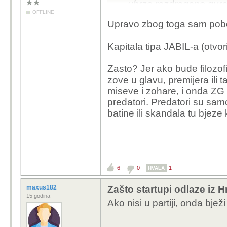
ubrzo razdragano guraj
OFFLINE
šerifa.
Upravo zbog toga sam pobo
Kapitala tipa JABIL-a (otvoril
Zasto? Jer ako bude filozofi
zove u glavu, premijera il
miseve i zohare, i onda ZG i
predatori. Predatori su sa
batine ili skandala tu bjez
6
0
1
HVALA
maxus182
Zašto startupi odlaze iz 
15 godina
Ako nisi u partiji, onda bježi