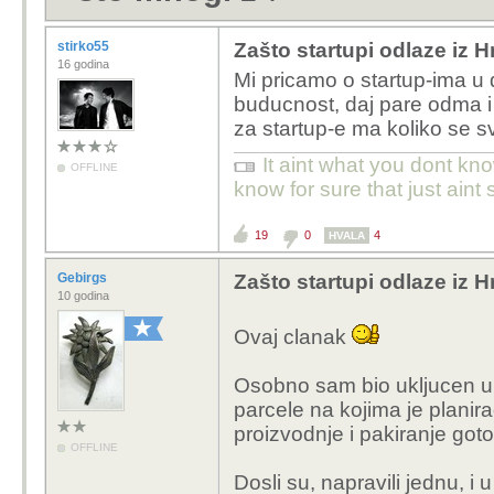
stirko55
Zašto startupi odlaze iz 
16 godina
Mi pricamo o startup-ima u 
buducnost, daj pare odma i
za startup-e ma koliko se svi
It aint what you dont kno
OFFLINE
know for sure that just aint 
19
0
4
HVALA
Gebirgs
Zašto startupi odlaze iz 
10 godina
Ovaj clanak
Osobno sam bio ukljucen u p
parcele na kojima je planira
proizvodnje i pakiranje goto
OFFLINE
Dosli su, napravili jednu, i 