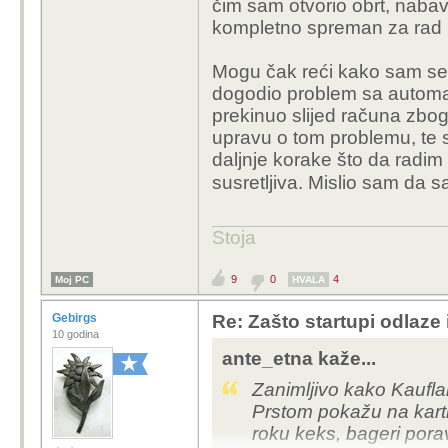
čim sam otvorio obrt, nabavio
kompletno spreman za rad b
Mogu čak reći kako sam se 
dogodio problem sa automati
prekinuo slijed računa zbo
upravu o tom problemu, te s
daljnje korake što da radim 
susretljiva. Mislio sam da 
Stoja
9
0
4
Moj PC
HVALA
Gebirgs
Re: Zašto startupi odlaze
10 godina
ante_etna kaže...
Zanimljivo kako Kauflan
Prstom pokažu na karti 
roku keks, bageri poravn