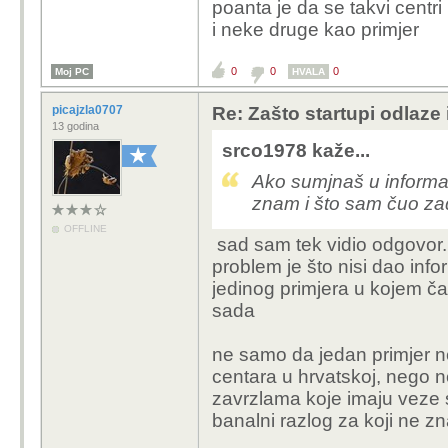
poanta je da se takvi centr
i neke druge kao primjer
0
0
0
Moj PC
HVALA
picajzla0707
Re: Zašto startupi odlaze
13 godina
srco1978 kaže...
Ako sumjnaš u informac
znam i što sam čuo zad
OFFLINE
sad sam tek vidio odgovor.
problem je što nisi dao inf
jedinog primjera u kojem čak
sada
ne samo da jedan primjer ne
centara u hrvatskoj, nego n
zavrzlama koje imaju veze 
banalni razlog za koji ne 