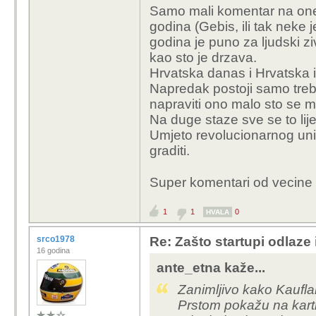
Samo mali komentar na one 
godina (Gebis, ili tak neke
godina je puno za ljudski zi
kao sto je drzava.
Hrvatska danas i Hrvatska 
Napredak postoji samo treba
napraviti ono malo sto se mo
Na duge staze sve se to lije
Umjeto revolucionarnog unis
graditi.
Super komentari od vecine
1
1
0
HVALA
srco1978
Re: Zašto startupi odlaze
16 godina
ante_etna kaže...
Zanimljivo kako Kauflan
Prstom pokažu na karti 