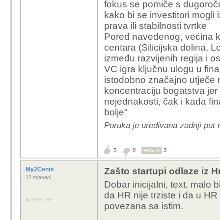
fokus se pomiče s dugoročno
kako bi se investitori mogli 
prava ili stabilnosti tvrtke
Pored navedenog, većina ka
centara (Silicijska dolina, 
između razvijenih regija i os
VC igra ključnu ulogu u fina
istodobno značajno utječe 
koncentraciju bogatstva jer
nejednakosti, čak i kada fin
bolje"
Poruka je uređivana zadnji put
5
0
3
HVALA
My2Cents
Zašto startupi odlaze iz 
12 mjeseci
Dobar inicijalni, text, malo
da HR nije trziste i da u HR
OFFLINE
povezana sa istim.