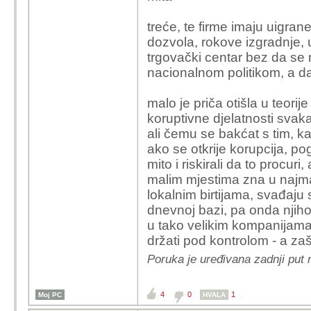
treće, te firme imaju uigra
dozvola, rokove izgradnje, 
trgovački centar bez da se 
nacionalnom politikom, a da
malo je priča otišla u teori
koruptivne djelatnosti svak
ali čemu se bakćat s tim, 
ako se otkrije korupcija, p
mito i riskirali da to procur
malim mjestima zna u najma
lokalnim birtijama, svađaju 
dnevnoj bazi, pa onda njihove
u tako velikim kompanijama
držati pod kontrolom - a za
Poruka je uređivana zadnji put 
4
0
1
Moj PC
HVALA