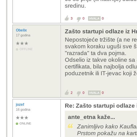
sredinu.
3
0
0
HVALA
Obelix
Zašto startupi odlaze iz 
17 godina
Nepostojeće tržište (a ne r
svakom koraku uguši sve št
OFFLINE
"razrada" ta dva pojma.
Odselio iz takve okoline sa
certifikata, bila najbolja o
poduzetnik ili IT-jevac koji ž
2
0
0
HVALA
jozef
Re: Zašto startupi odlaze
16 godina
ante_etna kaže...
ONLINE
Zanimljivo kako Kauflan
Prstom pokažu na karti 