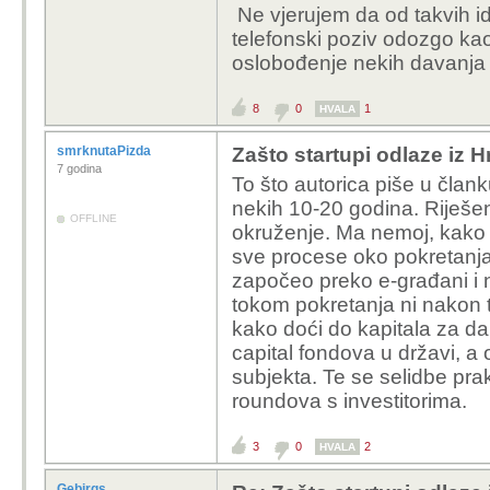
Ne vjerujem da od takvih id
zemljišne knjige u
telefonski poziv odozgo kao
pristupna cesta i 
oslobođenje nekih davanja u
kolica. Nikakvih pr
8
0
1
LOL Kaufland, Lidl "i sli
HVALA
šerifima. A što misliš z
smrknutaPizda
Zašto startupi odlaze iz 
7 godina
To što autorica piše u članku
Problem je što traženje
nekih 10-20 godina. Riješen
dosta veliki rizik. Ako
OFFLINE
okruženje. Ma nemoj, kako s
povući što će tek traži
sve procese oko pokretanja
i u Švedskoj i u Švicar
započeo preko e-građani i 
imune na to, samo je m
tokom pokretanja ni nakon t
podmazat sve, od mlađ
kako doći do kapitala za dal
capital fondova u državi, a 
subjekta. Te se selidbe pra
roundova s investitorima.
3
0
2
HVALA
Gebirgs