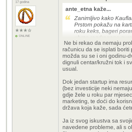
17 godina
ante_etna kaže...
Zanimljivo kako Kauflan
Prstom pokažu na karti 
roku keks, bageri poravn
ONLINE
ubrzo razdragano guraj
Ne bi rekao da nemaju prob
šerifa.
računicu da se isplati boriti 
možda su se i oni godinu-dv
dignuli centar/kružni tok i s
usual.
Dok jedan startup ima resu
(bez investicije neki nemaju 
gdje žele u roku par mjeseci
marketing, te doći do koris
država koja kaže, sada ćete
Ja iz svog iskustva sa svoj
navedene probleme, ali s ob