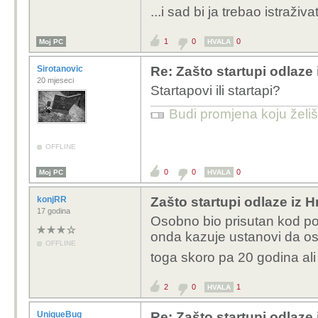
...i sad bi ja trebao istraži
1
0
0
Moj PC
HVALA
Sirotanovic
Re: Zašto startupi odlaze
20 mjeseci
Startapovi ili startapi?
Budi promjena koju želiš 
OFFLINE
0
0
0
Moj PC
HVALA
konjRR
Zašto startupi odlaze iz 
17 godina
Osobno bio prisutan kod po
onda kazuje ustanovi da os
OFFLINE
toga skoro pa 20 godina a
2
0
1
HVALA
UniqueBug
Re: Zašto startupi odlaze