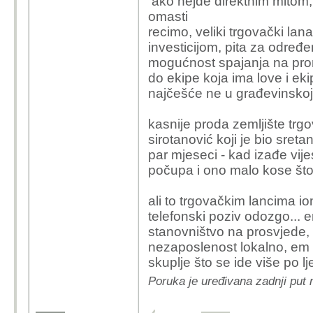
ako nejde direktnim mitom, 
omasti
recimo, veliki trgovački lan
investicijom, pita za određ
mogućnost spajanja na prome
do ekipe koja ima love i ekip
najčešće ne u građevinskoj z
kasnije proda zemljište tr
sirotanović koji je bio sret
par mjeseci - kad izađe vij
počupa i ono malo kose što 
ali to trgovačkim lancima io
telefonski poziv odozgo... e
stanovništvo na prosvjede, 
nezaposlenost lokalno, em k
skuplje što se ide više po lje
Poruka je uređivana zadnji put 