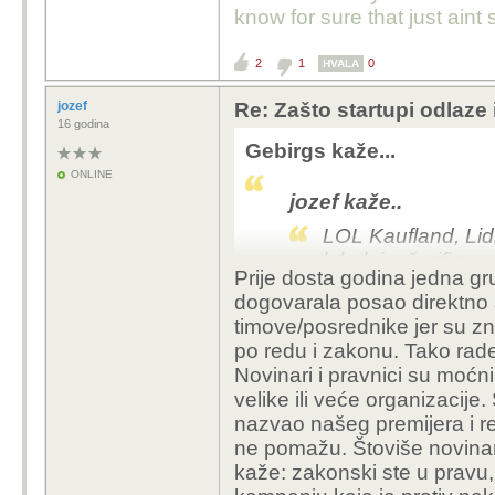
know for sure that just aint 
2
1
0
HVALA
jozef
Re: Zašto startupi odlaze
16 godina
Gebirgs kaže...
ONLINE
jozef kaže..
LOL Kaufland, Lidl "
lokalnim šerifima. 
Prije dosta godina jedna g
dogovarala posao direktno s
timove/posrednike jer su znali
Sry, ali totalna je ludos
po redu i zakonu. Tako rade 
isplacivao neku crnu l
Novinari i pravnici su moćni
malog' tamo pokraj Sa
velike ili veće organizacij
nazvao našeg premijera i rek
Imaju odvjetnike, velik
ne pomažu. Štoviše novina
milijuna na tebe u odvje
kaže: zakonski ste u pravu, 
pravnu ekipu koja ih pr