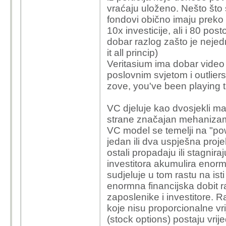
vraćaju uloženo. Nešto što s
fondovi obično imaju preko
10x investicije, ali i 80 pos
dobar razlog zašto je nejed
it all princip)
Veritasium ima dobar video 
poslovnim svjetom i outlier
zove, you've been playing th
VC djeluje kao dvosjekli ma
strane značajan mehanizam
VC model se temelji na "powe
jedan ili dva uspješna proj
ostali propadaju ili stagniraj
investitora akumulira enor
sudjeluje u tom rastu na isti
enormna financijska dobit 
zaposlenike i investitore. R
koje nisu proporcionalne vri
(stock options) postaju vrij