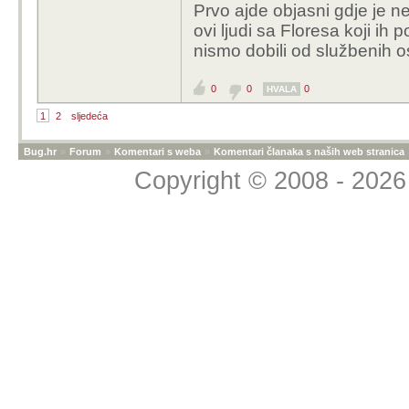
Prvo ajde objasni gdje je ne
samo da se izvuče sva
ovi ljudi sa Floresa koji ih
od toga, ima nade da ć
nismo dobili od službenih 
0
0
0
HVALA
1
2
sljedeća
Bug.hr
»
Forum
»
Komentari s weba
»
Komentari članaka s naših web stranica
Copyright © 2008 - 2026 