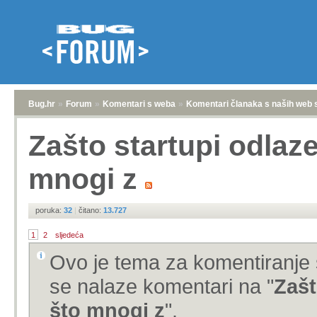
Bug.hr
»
Forum
»
Komentari s weba
»
Komentari članaka s naših web 
Zašto startupi odlaze
mnogi z
poruka:
32
|
čitano:
13.727
1
2
sljedeća
Ovo je tema za komentiranje 
se nalaze komentari na "
Zašt
što mnogi z
".