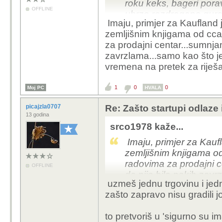
roku keks, bageri poravn
OFFLINE
ubrzo razdragano guraj
Imaju, primjer za Kaufland j
šerifa.
zemljišnim knjigama od cca
za prodajni centar...sumnjam
zavrzlama...samo kao što je
vremena na pretek za riješav
1
0
0
Moj PC
HVALA
picajzla0707
Re: Zašto startupi odlaze
13 godina
srco1978 kaže...
Imaju, primjer za Kaufl
zemljišnim knjigama od
radovima za prodajni c
OFFLINE
da nije bilo nekih zav
uzmeš jednu trgovinu i jedn
naveo,veliki su imaju 
zašto zapravo nisu gradili j
naše biriokracije...
to pretvoriš u 'sigurno su i