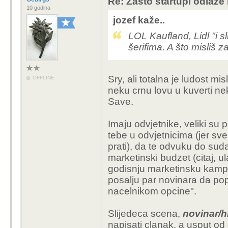
Re: Zašto startupi odlaze
10 godina
jozef kaže..
LOL Kaufland, Lidl "i sli
šerifima. A što misliš z
Sry, ali totalna je ludost mi
OFFLINE
neku crnu lovu u kuverti n
Save.
Imaju odvjetnike, veliki su 
tebe u odvjetnicima (jer sve
prati), da te odvuku do sud
marketinski budzet (citaj, ul
godisnju marketinsku kampan
posalju par novinara da po
nacelnikom opcine".
Slijedeca scena,
novinar/h
napisati clanak, a usput od