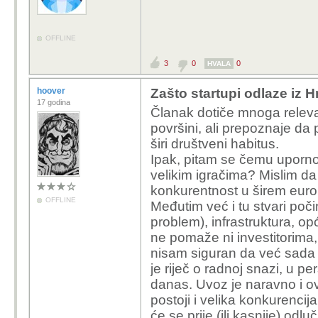
OFFLINE
3
0
0
HVALA
hoover
Zašto startupi odlaze iz 
17 godina
Članak dotiče mnoga releva
površini, ali prepoznaje da 
širi društveni habitus.
Ipak, pitam se čemu uporno
velikim igračima? Mislim da 
konkurentnost u širem euro
OFFLINE
Međutim već i tu stvari počin
problem), infrastruktura, op
ne pomaže ni investitorima, 
nisam siguran da već sada 
je riječ o radnoj snazi, u per
danas. Uvoz je naravno i ov
postoji i velika konkurenci
će se prije (ili kasnije) odlu