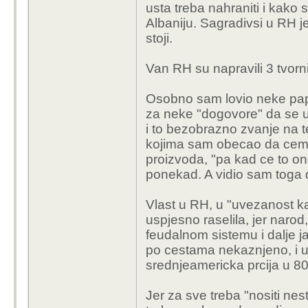
usta treba nahraniti i kako s
Albaniju. Sagradivsi u RH j
stoji.
Van RH su napravili 3 tvornic
Osobno sam lovio neke papi
za neke "dogovore" da se u
i to bezobrazno zvanje na 
kojima sam obecao da cemo 
proizvoda, "pa kad ce to ond
ponekad. A vidio sam toga
Vlast u RH, u "uvezanost k
uspjesno raselila, jer narod,
feudalnom sistemu i dalje ja
po cestama nekaznjeno, i 
srednjeamericka prcija u 80-
Jer za sve treba "nositi nest