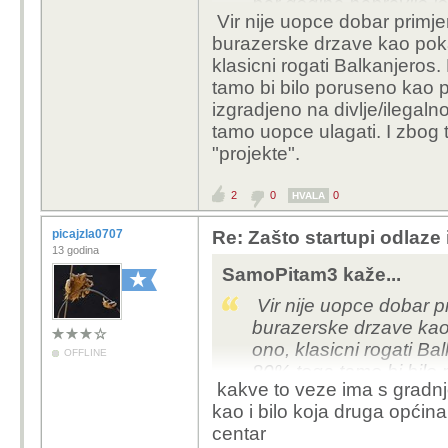
par godina napravile io
Vir nije uopce dobar primje
njihovu veliku trgovinu
burazerske drzave kao pokaz
obične plodine malo v
klasicni rogati Balkanjeros
tamo bi bilo poruseno kao pok
izgradjeno na divlje/ilegalno.
tamo uopce ulagati. I zbog 
"projekte".
2
0
0
HVALA
picajzla0707
Re: Zašto startupi odlaze
13 godina
SamoPitam3 kaže...
Vir nije uopce dobar p
burazerske drzave kao 
ono, klasicni rogati Ba
OFFLINE
80% toga tamo bi bilo 
kakve to veze ima s gradnjo
krsiti zakon, jer je izgr
kao i bilo koja druga općina k
vagali isplati li im se 
centar
je jedan kaos za neke 