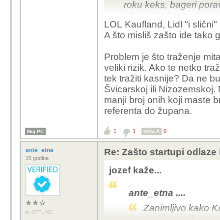
roku keks, bageri poravn
ubrzo razdragano guraj
LOL Kaufland, Lidl "i slični" 
šerifa.
A što misliš zašto ide tako 
Problem je što traženje mita
veliki rizik. Ako te netko t
tek tražiti kasnije? Da ne b
Švicarskoj ili Nizozemskoj.
manji broj onih koji maste
referenta do župana.
1
1
0
Moj PC
HVALA
ante_etna
Re: Zašto startupi odlaze
15 godina
jozef kaže...
ante_etna ....
Zanimljivo kako Ka
OFFLINE
problema. Prstom p