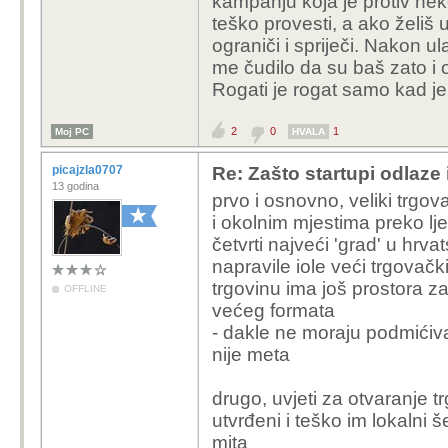
kampanju koja je protiv n
oglasavaju u medijima, 
teško provesti, a ako želiš 
novine i portale), fina
ograniči i spriječi. Nakon u
novinama X, Y i Z, ali n
me čudilo da su baš zato i
poprate probleme koje
Rogati je rogat samo kad je
Slijedeca scena,
novi
2
0
1
Moj PC
napisati clanak, a uspu
HVALA
doticni upleten u ilega
picajzla0707
Re: Zašto startupi odlaze
poduzetnikom, da se ba
13 godina
prvo i osnovno, veliki trgov
postarom, i da mu smr
i okolnim mjestima preko ljet
četvrti najveći 'grad' u hrva
I to sve izlazi po port
napravile iole veći trgovački
trgovinu ima još prostora z
Odjednom zivot se okre
OFFLINE
većeg formata
sretnijim vremenima.
- dakle ne moraju podmićiva
nije meta
Hoces li se s rogatim 
drugo, uvjeti za otvaranje 
utvrđeni i teško im lokalni š
mita