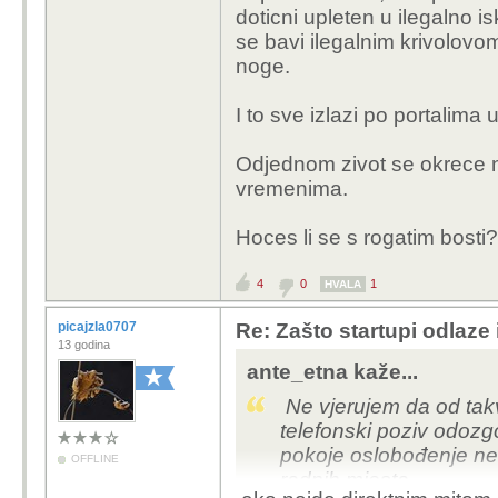
doticni upleten u ilegalno 
se bavi ilegalnim krivolov
noge.
I to sve izlazi po portalima
Odjednom zivot se okrece na
vremenima.
Hoces li se s rogatim bosti
4
0
1
HVALA
picajzla0707
Re: Zašto startupi odlaze
13 godina
ante_etna kaže...
Ne vjerujem da od takv
telefonski poziv odozgo
pokoje oslobođenje nek
OFFLINE
radnih mjesta.