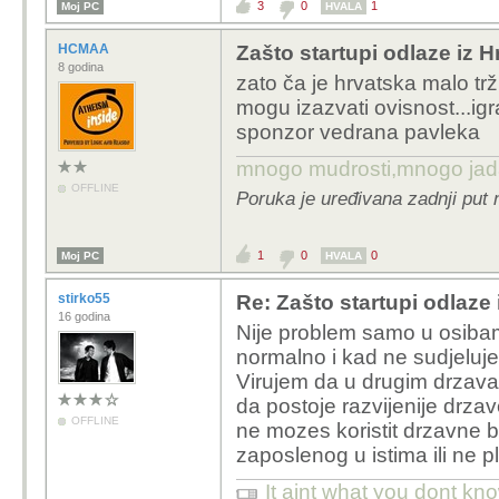
3
0
1
Moj PC
HVALA
HCMAA
Zašto startupi odlaze iz 
8 godina
zato ča je hrvatska malo trž
mogu izazvati ovisnost...igr
sponzor vedrana pavleka
mnogo mudrosti,mnogo jada..
OFFLINE
Poruka je uređivana zadnji put
1
0
0
Moj PC
HVALA
stirko55
Re: Zašto startupi odlaze
16 godina
Nije problem samo u osibam
normalno i kad ne sudjelujes
Virujem da u drugim drzavam
da postoje razvijenije drzav
OFFLINE
ne mozes koristit drzavne 
zaposlenog u istima ili ne 
It aint what you dont kno