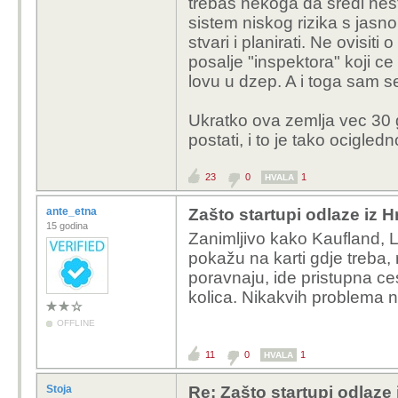
trebas nekoga da sredi nesto
sistem niskog rizika s jasno
stvari i planirati. Ne ovisiti 
posalje "inspektora" koji ce
lovu u dzep. A i toga sam 
Ukratko ova zemlja vec 30 
postati, i to je tako ocigled
23
0
1
HVALA
ante_etna
Zašto startupi odlaze iz 
15 godina
Zanimljivo kako Kaufland, L
pokažu na karti gdje treba, 
poravnaju, ide pristupna ces
kolica. Nikakvih problema ni
OFFLINE
11
0
1
HVALA
Stoja
Re: Zašto startupi odlaze