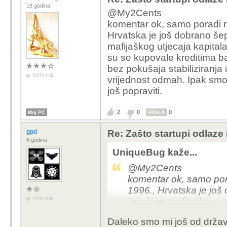
18 godina
@My2Cents
komentar ok, samo poradi na
Hrvatska je još dobrano šep
mafijaškog utjecaja kapitala
su se kupovale kreditima ba
bez pokušaja stabiliziranja
OFFLINE
vrijednost odmah. Ipak sm
još popraviti.
2
0
0
Moj PC
HVALA
gpd
Re: Zašto startupi odlaze
8 godina
UniqueBug kaže...
@My2Cents
komentar ok, samo pora
1996., Hrvatska je još
OFFLINE
i riješi se mafijaškog u
'pretvorbe'. Tvrtke su
Daleko smo mi još od držav
likvidirale i rasprodava