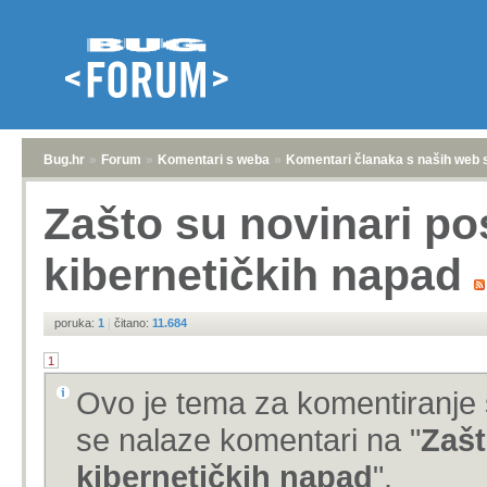
Bug.hr
»
Forum
»
Komentari s weba
»
Komentari članaka s naših web 
Zašto su novinari po
kibernetičkih napad
poruka:
1
|
čitano:
11.684
1
Ovo je tema za komentiranje 
se nalaze komentari na "
Zašt
kibernetičkih napad
".