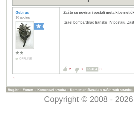
Gebirgs
Zašto su novinari postali meta kibernetič
10 godina
Izrael bombardirao Iransku TV postaju. Zaš
OFFLINE
2
0
0
HVALA
1
Bug.hr
»
Forum
»
Komentari s weba
»
Komentari članaka s naših web stranica
Copyright © 2008 - 2026 