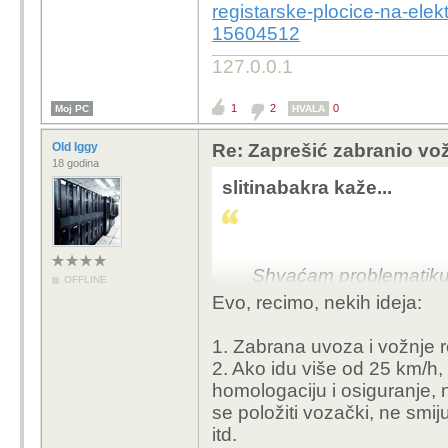
registarske-plocice-na-elek
15604512
127.0.0.1
1
2
0
Moj PC
HVALA
Old Iggy
Re: Zaprešić zabranio vož
18 godina
slitinabakra kaže...
Shvaćam problematiku, a
OFFLINE
jednostavan, i jeftin n
Evo, recimo, nekih ideja:
1. Zabrana uvoza i vožnje r
2. Ako idu više od 25 km/h, n
homologaciju i osiguranje, n
se položiti vozački, ne smi
itd.