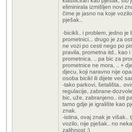
klasificiran kao pješak, št
predviđena samo za pješ
eliminirala izmišljen novi zna
bilo koje drugo prevozno
čime je jasno na koje vozil
pješak..
-bicikli.. i problem, jedno j
prometnici... drugo je za os
ne vozi po cesti nego po pi
pravila, prometna itd.. kao 
prometnica. .. pa bic za pro
prometnice ne mora, .. + dječ
djecu, koji naravno nije opas
osoba bicikl ili dijete već 
-tako parkovi, šetališta.. 
regulacije, zabrane-dozvole
bic, uže, zabranjeno.. isti p
tamo gdje je igralište kao p
znak.
-istina, ovaj znak je višak.. t
vozilo, nije pješak.. no nek
zalihnost :)