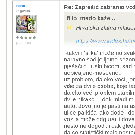
ihush
Re: Zaprešić zabranio vož
17 godina
filip_medo kaže...
Hrvatska zlatna mlade
https://www.index.hr/mo
OFFLINE
elektricnom-romobilu-
-takvih 'slika' možemo svak
naravno sad je ljetna sezon
pješačilo ili išlo bicom, sad
uobičajeno-masovno..
uz problem, daleko veći, jer
više za dvije osobe, koje t
daleko veći problem stabiln
dvije nikako ... dok mladi mi
auto, dovoljno je pasti na as
ulice-parkića lako dođe i d
vozila može odgurati i dove
nešto ne dogodi, i čak gleda
da se statistički malo nesre