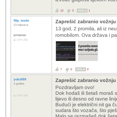
12
3
1
HVALA
filip_medo
Zaprešić zabranio vožnju
23 mjeseca
13 god, 2 promila, ali iz n
romobilom. Ova država i pa
protjeran
OFFLINE
7
0
0
HVALA
yoko999
Zaprešić zabranio vožnju
2 godine
Pozdravljam ovo!
Dok hodaš ili šetaš moraš s
OFFLINE
lijevo ili desno od ravne lin
Budući je električni nit ga čuj
sudara što vozača, što pje
Malo se razmašeš dok šeta