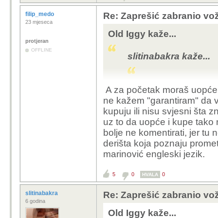
filip_medo
Re: Zaprešić zabranio vož
23 mjeseca
Old Iggy kaže...
protjeran
OFFLINE
slitinabakra kaže...
A za početak moraš uopće 
Shvaćam problemati
ne kažem "garantiram" da v
brz, jednostavan, i
kupuju ili nisu svjesni šta 
uz to da uopće i kupe tako n
Evo, recimo, nekih idej
bolje ne komentirati, jer tu 
derišta koja poznaju promet
1. Zabrana uvoza i vož
marinović engleski jezik.
2. Ako idu više od 25 km
homologaciju i osiguran
5
0
0
HVALA
mora se položiti vozačk
samo na cestu itd.
slitinabakra
Re: Zaprešić zabranio vož
6 godina
3. Policija mora raditi 
Old Iggy kaže...
4. Edukacija u osnovnoj