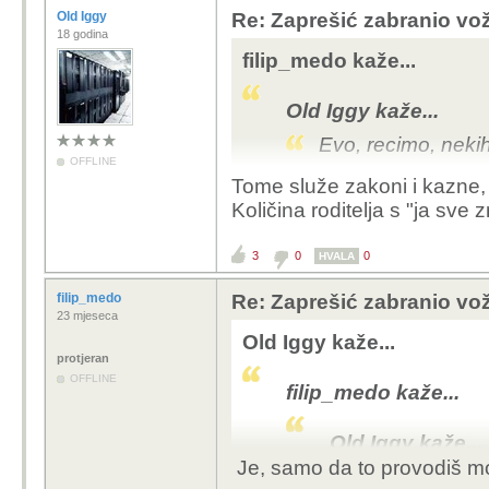
Old Iggy
Re: Zaprešić zabranio vož
18 godina
filip_medo kaže...
Old Iggy kaže...
Evo, recimo, nekih
OFFLINE
Tome služe zakoni i kazne, 
1. Zabrana uvoza i
Količina roditelja s "ja sve
km/h,
2. Ako idu više od
3
0
0
HVALA
registraciju, homol
mlađi od 16 godina
filip_medo
Re: Zaprešić zabranio vož
među pješake i bic
23 mjeseca
3. Policija mora ra
Old Iggy kaže...
4. Edukacija u osn
protjeran
OFFLINE
5. Teška ozljeda p
filip_medo kaže...
A za početak moraš uo
Old Iggy kaže...
nadobudno ne kažem "g
Je, samo da to provodiš mor
Evo, recimo, 
nema pojma šta kupuju 