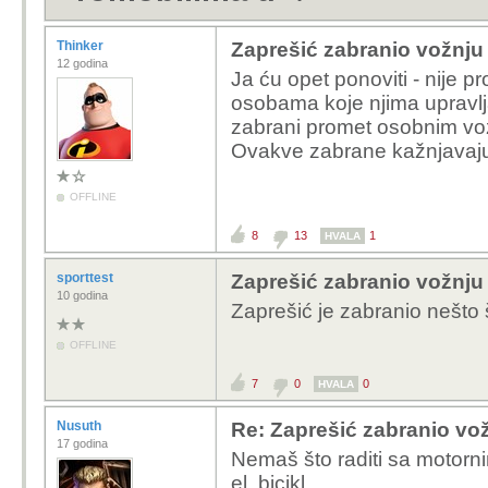
Thinker
Zaprešić zabranio vožnju
12 godina
Ja ću opet ponoviti - nije p
osobama koje njima upravl
zabrani promet osobnim voz
Ovakve zabrane kažnjavaju i
OFFLINE
8
13
1
HVALA
sporttest
Zaprešić zabranio vožnju
10 godina
Zaprešić je zabranio nešto 
OFFLINE
7
0
0
HVALA
Nusuth
Re: Zaprešić zabranio vož
17 godina
Nemaš što raditi sa motornim
el. bicikl.