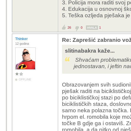
3. Policija mora raditi svoj 
4. Edukacija u osnovnoj ško
5. Teška ozljeda pješaka je
26
0
1
HVALA
Thinker
Re: Zaprešić zabranio vož
12 godina
slitinabakra kaže...
Shvaćam problematiku, 
jednostavan, i jeftin n
OFFLINE
Obrazovanjem svih sudionik
pješak raditi na biciklističk
po biciklističkoj stazi po d
biciklističkih staza, doslov
samo neka polazna točka. I
hrpom el. romobila koje mo
točke B gdje ga i ostaviš. 
romobila, a da nitko od pješ