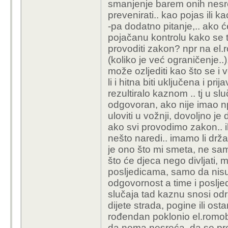
smanjenje barem onih nesre
prevenirati.. kao pojas ili ka
-pa dodatno pitanje,.. ako ć
pojačanu kontrolu kako se t
provoditi zakon? npr na el.
(koliko je već ograničenje.
može ozljediti kao što se i
li i hitna biti uključena i pri
rezultiralo kaznom .. tj u s
odgovoran, ako nije imao np
uloviti u vožnji, dovoljno j
ako svi provodimo zakon.. i
nešto naredi.. imamo li drža
je ono što mi smeta, ne sam r
što će djeca nego divljati, 
posljedicama, samo da nisu t
odgovornost a time i posljedi
slučaja tad kaznu snosi odr
dijete strada, pogine ili osta
rođendan poklonio el.romobil.
da nema nesreća, da se pre