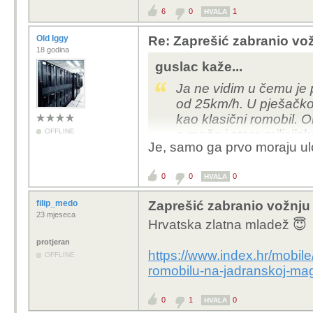
6
0
1
HVALA
Tome služe zakoni i ka
Old Iggy
Re: Zaprešić zabranio vož
Količina roditelja s "j
18 godina
guslac kaže...
Ja ne vidim u čemu je p
od 25km/h. U pješačkoj
kao klasični romobil. 
OFFLINE
a može i stara milicijs
Je, samo ga prvo moraju ulo
0
0
0
HVALA
filip_medo
Zaprešić zabranio vožnju
23 mjeseca
Hrvatska zlatna mladež 😇
protjeran
https://www.index.hr/mobile
OFFLINE
romobilu-na-jadranskoj-mag
0
1
0
HVALA