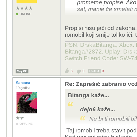
prometne propise. Ako 
sat, manje će smetati 
ONLINE
Propisi nisu jači od zakona,
romobil koji smije toliko ići, 
PSN: DrskaBitanga, Xbox: M
Bitanga#2872, Uplay: Drska
Switch Friend Code: SW-7
3
0
0
Moj PC
HVALA
Santana
Re: Zaprešić zabranio vož
10 godina
Bitanga kaže...
dejo6 kaže...
Ne bi ti romobili 
OFFLINE
znaju prometne pr
Taj romobil treba stavit po
ide i 50-60 na sat