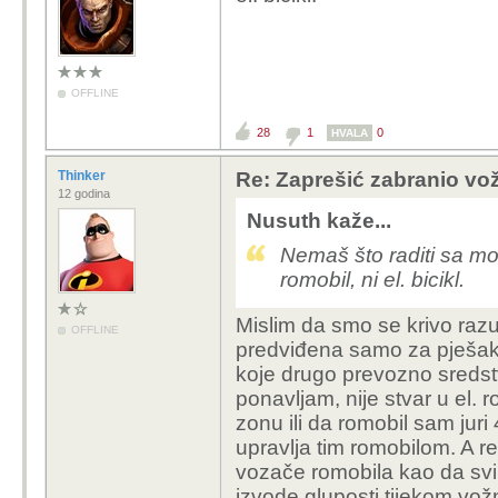
OFFLINE
28
1
0
HVALA
Thinker
Re: Zaprešić zabranio vož
12 godina
Nusuth kaže...
Nemaš što raditi sa mot
romobil, ni el. bicikl.
Mislim da smo se krivo raz
OFFLINE
predviđena samo za pješake, 
koje drugo prevozno sredstvo
ponavljam, nije stvar u el.
zonu ili da romobil sam jur
upravlja tim romobilom. A r
vozače romobila kao da svi 
izvode gluposti tijekom vož