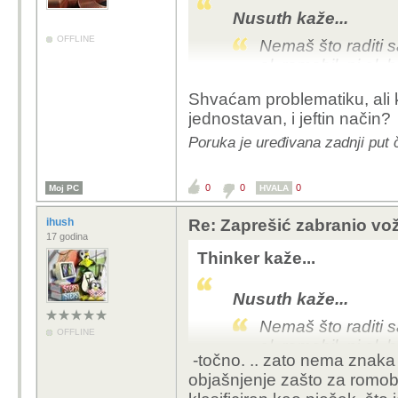
Nusuth kaže...
OFFLINE
Nemaš što raditi s
el. romobil, ni el. bi
Shvaćam problematiku, ali k
Mislim da smo se krivo
jednostavan, i jeftin način?
predviđena samo za pješ
bilo koje drugo prevozno
Poruka je uređivana zadnji put č
opet ponavljam, nije s
pješačku zonu ili da r
0
0
0
Moj PC
HVALA
uvijek netko upravlja t
prstom u sve vozače ro
ihush
Re: Zaprešić zabranio vož
25 km/h ili da svi izvo
17 godina
Thinker kaže...
Nusuth kaže...
Nemaš što raditi s
OFFLINE
el. romobil, ni el. bi
-točno. .. zato nema znaka z
objašnjenje zašto za romobil-
Mislim da smo se krivo