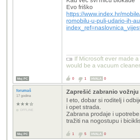
Kad vec svi micu blokade
Evo friško
https://www.index.hr/mobile
Propisi nisu jači od za
romobilu-u-puli-udario-ih-a
voziti romobil koji smije 
index_ref=naslovnica_vijes
If Microsoft ever made a 
would be a vacuum cleaner
0
1
0
Moj PC
HVALA
forumaš
Zaprešić zabranio vožnju
17 godina
I eto, dobar si roditelj i od
i opet strada.
OFFLINE
Zabrana prodaje i upotrebe,
tražiti na nogostupu i biciklis
1
5
0
Moj PC
HVALA