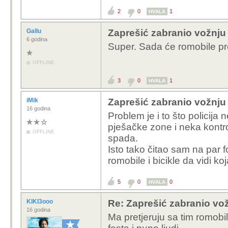
2
0
1
HVALA
Gallu
Zaprešić zabranio vožnju
6 godina
Super. Sada će romobile pres
OFFLINE
3
0
1
HVALA
iMik
Zaprešić zabranio vožnju
16 godina
Problem je i to što policija
pješačke zone i neka kontrol
OFFLINE
spada.
Isto tako čitao sam na par f
romobile i bicikle da vidi ko
5
0
0
HVALA
KIKI3ooo
Re: Zaprešić zabranio vož
16 godina
Ma pretjeruju sa tim romobil