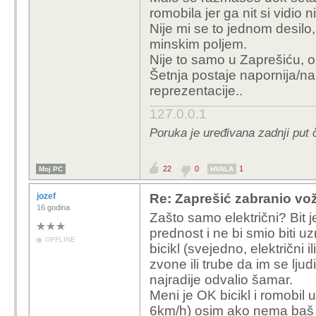
romobila jer ga nit si vidio n
Nije mi se to jednom desilo
minskim poljem.
Nije to samo u Zaprešiću, 
Šetnja postaje napornija/na
reprezentacije..
127.0.0.1
Poruka je uređivana zadnji put 
22
0
1
Moj PC
HVALA
jozef
Re: Zaprešić zabranio vož
16 godina
Zašto samo električni? Bit 
prednost i ne bi smio biti uz
OFFLINE
bicikl (svejedno, električni 
zvone ili trube da im se lj
najradije odvalio šamar.
Meni je OK bicikl i romobil 
6km/h) osim ako nema baš n