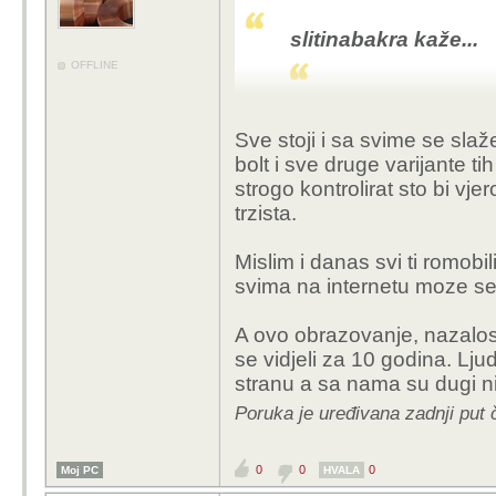
5. Teška ozljeda pješa
slitinabakra kaže...
OFFLINE
Shvaćam problemati
Sve stoji i sa svime se slaž
brz, jednostavan, i
bolt i sve druge varijante t
strogo kontrolirat sto bi vj
Evo, recimo, nekih idej
trzista.
1. Zabrana uvoza i vož
Mislim i danas svi ti romobi
2. Ako idu više od 25 km
svima na internetu moze se 
homologaciju i osiguran
mora se položiti vozačk
A ovo obrazovanje, nazalost 
samo na cestu itd.
se vidjeli za 10 godina. Ljud
3. Policija mora raditi 
stranu a sa nama su dugi n
4. Edukacija u osnovnoj
Poruka je uređivana zadnji put č
5. Teška ozljeda pješa
0
0
0
Moj PC
HVALA