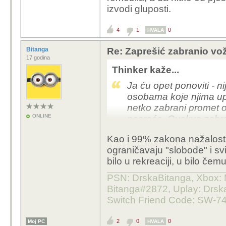
izvodi gluposti.
4
1
0
HVALA
Bitanga
Re: Zaprešić zabranio vož
17 godina
Thinker kaže...
Ja ću opet ponoviti - n
osobama koje njima up
netko zabrani promet o
ONLINE
nesreća. Ovakve zabran
propisno.
Kao i 99% zakona nažalost.
ograničavaju "slobode" i svi
bilo u rekreaciji, u bilo čemu
PSN: DrskaBitanga, Xbox: M
Bitanga#2872, Uplay: Drska
Switch Friend Code: SW-7
2
0
0
Moj PC
HVALA