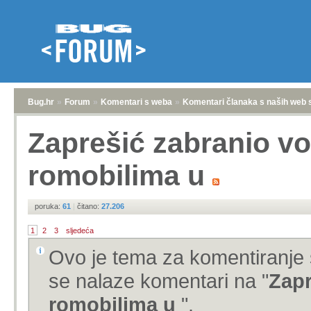
Bug.hr
»
Forum
»
Komentari s weba
»
Komentari članaka s naših web 
Zaprešić zabranio vo
romobilima u
poruka:
61
|
čitano:
27.206
1
2
3
sljedeća
Ovo je tema za komentiranje 
se nalaze komentari na "
Zapr
romobilima u
".