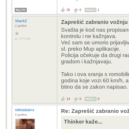
25
0
1
Moj PC
HVALA
SharkZ
Zaprešić zabranio vožnju
2 godine
Svašta je kod nas propisano
kontrolu i ne kažnjava.
OFFLINE
Već sam se umorio prijavljiv
sl. preko Mup aplikacije.
Policija očekuje da drugi r
gradom i kažnjavaju.
Tako i ova sranja s romobil
godina koje vozi 60 km/h, ali 
bitno da se zakon napisao.
14
0
0
HVALA
slitinabakra
Re: Zaprešić zabranio vož
6 godina
Thinker kaže...