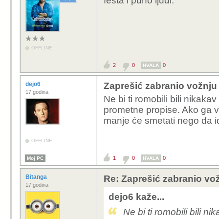
festa i puno ljudi.
OFFLINE
2
0
0
HVALA
dejo6
Zaprešić zabranio vožnju
17 godina
Ne bi ti romobili bili nikak
prometne propise. Ako ga vo
manje će smetati nego da i
OFFLINE
1
0
0
Moj PC
HVALA
Bitanga
Re: Zaprešić zabranio vož
17 godina
dejo6 kaže...
Ne bi ti romobili bili 