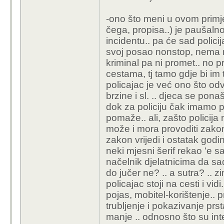
-ono što meni u ovom primjer
čega, propisa..) je paušalnos
incidentu.. pa će sad policij
svoj posao nonstop, nema 
kriminal pa ni promet.. no 
cestama, tj tamo gdje bi im 
policajac je već ono što o
brzine i sl. .. djeca se pona
dok za policiju čak imamo p
pomaže.. ali, zašto policija
može i mora provoditi zakon
zakon vrijedi i ostatak godin
neki mjesni šerif rekao 'e sa
načelnik djelatnicima da sad 
do jučer ne? .. a sutra? .. 
policajac stoji na cesti i v
pojas, mobitel-korištenje.. 
trubljenje i pokazivanje prsta.
manje .. odnosno što su int