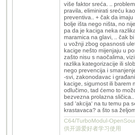
više faktor sreća. .. probl
pravila, eliminirati sreću k
preventiva.. + čak da imaju 
bolje išta nego ništa, no n
pa da je kaciga neka razlik
maramica na glavi, .. čak b
u vožnji zbog opasnosti ule
kacige nešto mijenjaju u pos
zašto nisu s naočalima, vizi
razlika kategorizacije ili s
nego prevencija i smanjenje
-svi, zakonodavac i građani
kacige, sigurnost ili barem 
odlučimo, tad ćemo to možda
bezvezna prolazna sličica.
sad 'akcija' na tu temu pa 
krastavaca? a što sa željom
C64/TurboModul-OpenS
供开源爱好者学习使用