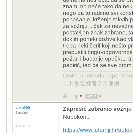
znam, no neće tako da neki l
nego da to radimo svi konsta
ponašanje, kršenje takvih pr
za vožnju .. čak za nevažne 
postavljen znak zabrane, ta
dok ih poneki dožive kao vlas
treba neki šerif koji nešto 
prepustiti brigu-odgovornost 
požari i bacanje opuška.. t
papirić, tad će se sve prom
C64/TurboModul-OpenS
供开源爱好者学习使用
0
0
0
HVALA
yoko999
Zaprešić zabranio vožnju
2 godine
Napokon..
OFFLINE
https://www.jutarnji.hr/auto