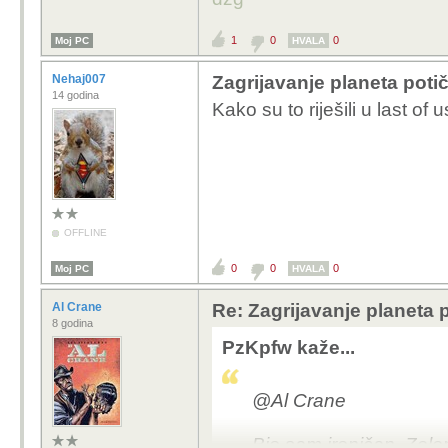
1
0
0
Moj PC
HVALA
Nehaj007
Zagrijavanje planeta poti
14 godina
Kako su to riješili u last of 
OFFLINE
0
0
0
Moj PC
HVALA
Al Crane
Re: Zagrijavanje planeta 
8 godina
PzKpfw kaže...
@Al Crane
Bio sam ironičan. Zele