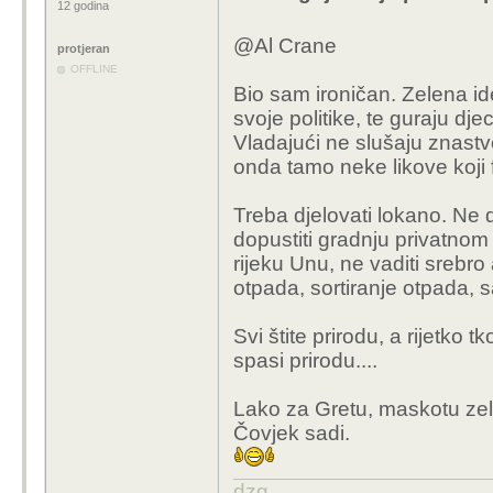
12 godina
@Al Crane
protjeran
OFFLINE
Bio sam ironičan. Zelena i
svoje politike, te guraju dj
Vladajući ne slušaju znastve
onda tamo neke likove koji f
Treba djelovati lokano. Ne 
dopustiti gradnju privatnom 
rijeku Unu, ne vaditi srebro
otpada, sortiranje otpada, sa
Svi štite prirodu, a rijetko 
spasi prirodu....
Lako za Gretu, maskotu ze
Čovjek sadi.
dzg