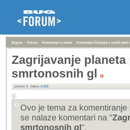
Bug.hr
»
Forum
»
Komentari s weba
»
Komentari članaka s naših web 
Zagrijavanje planeta 
smrtonosnih gl
poruka:
6
|
čitano:
4.220
1
Ovo je tema za komentiranje 
se nalaze komentari na "
Zagr
smrtonosnih gl
".