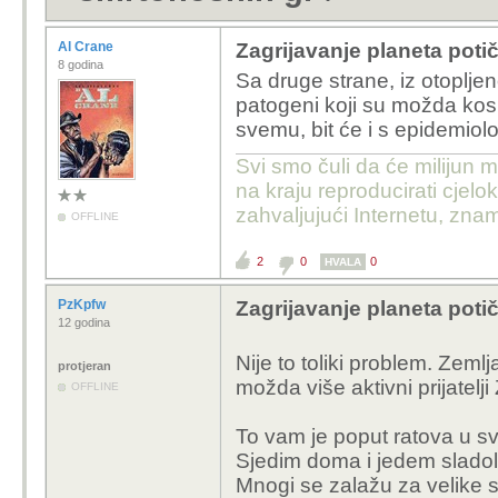
Al Crane
Zagrijavanje planeta poti
8 godina
Sa druge strane, iz otoplje
patogeni koji su možda kosi
svemu, bit će i s epidemiolo
Svi smo čuli da će milijun m
na kraju reproducirati cje
zahvaljujući Internetu, znam
OFFLINE
2
0
0
HVALA
PzKpfw
Zagrijavanje planeta poti
12 godina
Nije to toliki problem. Zem
protjeran
možda više aktivni prijatelj
OFFLINE
To vam je poput ratova u sv
Sjedim doma i jedem slado
Mnogi se zalažu za velike st