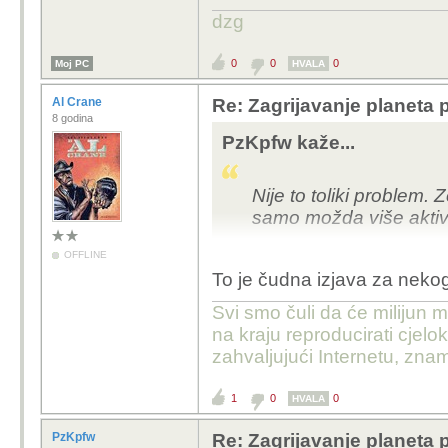
dzg
0
0
0
Moj PC
HVALA
Al Crane
Re: Zagrijavanje planeta 
8 godina
PzKpfw kaže...
Nije to toliki problem
samo možda više aktivn
OFFLINE
To vam je poput ratova 
To je čudna izjava za nekog
pogotovo. Sjedim doma
snima.
Svi smo čuli da će milijun m
Mnogi se zalažu za velik
na kraju reproducirati cje
posao.
zahvaljujući Internetu, znam
1
0
0
HVALA
PzKpfw
Re: Zagrijavanje planeta 