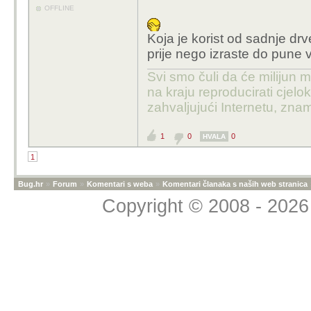
OFFLINE
sprovođenja svoje poli
u prvi plan.
Koja je korist od sadnje dr
Vladajući ne slušaju zn
prije nego izraste do pune 
kako će onda tamo neke 
Svi smo čuli da će milijun m
Treba djelovati lokano
na kraju reproducirati cje
parku, ne dopustiti gra
zahvaljujući Internetu, znam
parceli, zaštiti rijeku 
posljedice, spalionica 
1
0
0
HVALA
....
1
Svi štite prirodu, a rij
Bug.hr
»
Forum
»
Komentari s weba
»
Komentari članaka s naših web stranica
drvo, spasi prirodu....
Copyright © 2008 - 2026 
Lako za Gretu, maskot
ovako
nešto. Čovjek sa