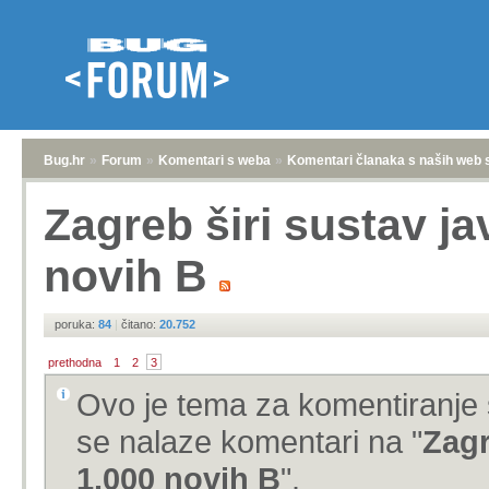
Bug.hr
»
Forum
»
Komentari s weba
»
Komentari članaka s naših web 
Zagreb širi sustav ja
novih B
poruka:
84
|
čitano:
20.752
prethodna
1
2
3
Ovo je tema za komentiranje 
se nalaze komentari na "
Zagr
1.000 novih B
".