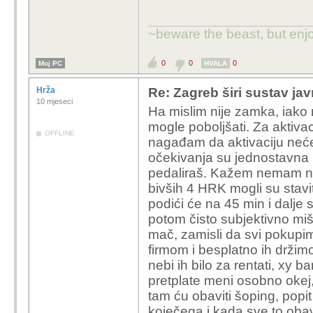
~beware the beast, but enjo
0
0
0
Moj PC
HVALA
Hrža
Re: Zagreb širi sustav jav
10 mjeseci
Ha mislim nije zamka, iako 
mogle poboljšati. Za aktivac
OFFLINE
nagađam da aktivaciju neće i
očekivanja su jednostavna 
pedaliraš. Kažem nemam nek
bivših 4 HRK mogli su stavi
podići će na 45 min i dalje 
potom čisto subjektivno miš
mač, zamisli da svi pokup
firmom i besplatno ih držimo
nebi ih bilo za rentati, xy ba
pretplate meni osobno okej,
tam ću obaviti šoping, popi
koječega i kada sve to obavi