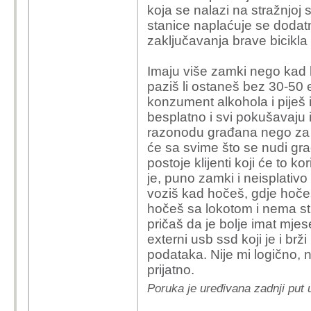
koja se nalazi na stražnjoj 
sve u svemu. A Bajs je 
stanice naplaćuje se doda
pretplata je 30 EUR - z
zaključavanja brave bicikl
za cijenu nekog entry-
i bez pameti. Stvar je
Imaju više zamki nego kad 
biciklisticku infrastruktu
paziš li ostaneš bez 30-50 
konzument alkohola i piješ i
besplatno i svi pokušavaju 
razonodu građana nego za ra
će sa svime što se nudi gra
postoje klijenti koji će to ko
je, puno zamki i neisplativ
voziš kad hočeš, gdje hočeš
hočeš sa lokotom i nema st
pričaš da je bolje imat mje
externi usb ssd koji je i brži
podataka. Nije mi logično, 
prijatno.
Poruka je uređivana zadnji put 