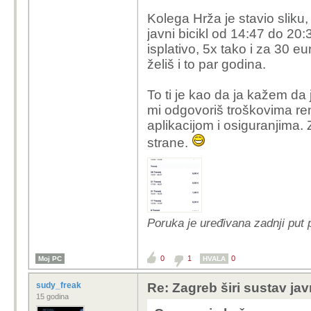
Kolega Hrža je stavio sliku, 
javni bicikl od 14:47 do 20:3
isplativo, 5x tako i za 30 eu
želiš i to par godina.
To ti je kao da ja kažem da j
mi odgovoriš troškovima ren
aplikacijom i osiguranjima. 
strane.
Poruka je uređivana zadnji put 
0
1
0
Moj PC
HVALA
sudy_freak
Re: Zagreb širi sustav jav
15 godina