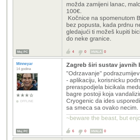
možda zamijeni lanac, malo 
svaki dan cca 5-6 godi
frendove na volanu, d
100€.
održavanja. Kasnije s
bez ikakvih popravak
Kočnice na spomenutom Ba
nego 30 eura kojeg 
bez popusta, kada prdnu ne
kao da pričamo o odr
smetlištu našao montić
gledajući ti možeš kupiti bic
napumpao gume, brzin
do neke granice.
održavanje doslovno 
Pošten bicikl, ka
4
0
0
Moj PC
HVALA
Rebuild "cestovnja
Minneyar
Zagreb širi sustav javnih 
ispap 150€, rebuild
14 godina
suspension bajku 
"Odrzavanje" podrazumijeva
za njega je servi
- aplikaciju, korisnicku pod
cijenim određene d
preraspodjela bicikala medu 
stresu.
bagre postoji koja vandaliz
Cryogenic da ides usporedi
OFFLINE
sa smeca sa ovako necim.
Sad pričaš iz perspekti
~beware the beast, but enjo
želi sjest na bajs i voz
skup za održavanje jer 
6
0
0
Moj PC
HVALA
ovjes, turbine i ne zn