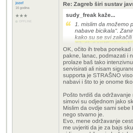
ljudi ne radi "rebuild" 
jozef
Re: Zagreb širi sustav jav
servisira full suspensio
16 godina
Prosječan čovjek kup
sudy_freak kaže...
lanac i drma godinama
OFFLINE
1. mislim da možemo pr
I nije baš fer iz te high
nabave bicikala". Zanim
skupi za održavanje" j
kako su se svi zakačili
a realno ne pričamo. Ti 
Tih 6k € NIJE cijena bi
žele što bolje perform
OK, očito ih treba ponekad ra
jednog bicikla za traja
gradu, nasipu ili do du
pakne, lanac, podmazati i n
Ajmo barem pokušati ra
20 godina i ulože možd
prolaze baš tako intenzivnu
servisirati ali nisam sigurano
supporta je STRAŠNO visok
nabavi i što to je onome tko
Pošto tvrdiš da održavanje ni
simovi su odjednom jako s
Mislim da ovdje sami sebe l
nego stvarno je.
Evo, mene održavanje cest
me uvjeriti da je za bajs s