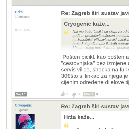
Hrža
Re: Zagreb širi sustav jav
10 mjeseci
Cryogenic kaže...
OFFLINE
Naj me batje "bicikli su skupi za o
godina, proljeće/ljeto/jesen, po blat
na Malešnici. Nikakvi servisi, nikakv
bratu 3-4 godine bez ikakvih poprav
30 eura kojeg možeš drndat godina
održavanju bmw'a, a ne bicikla. Na 
Pošten bicikl, kao pošten a
ispravan i skoro nov. Malo ga ispra
"cestovnjaka" bez izmjene d
vozim. Ulog i održavanje doslovno 0
servis vilice, shocka na fu
30€što si linkao za njega j
cijenim određene dijelove ti
3
0
0
Moj PC
HVALA
Cryogenic
Re: Zagreb širi sustav jav
15 godina
Hrža kaže...