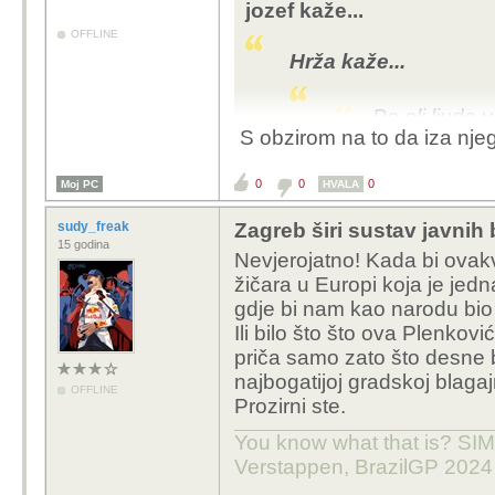
jozef kaže...
OFFLINE
Hrža kaže...
Pa ali ljude
S obzirom na to da iza njega
tomasevicevi b
nasih na vlast
0
0
0
Moj PC
HVALA
bandicevog 
se koristi sa
sudy_freak
Zagreb širi sustav javnih 
nađeš u njegov
15 godina
Nevjerojatno! Kada bi ovakv
njegov kumek 
žičara u Europi koja je jed
kn ako se dob
gdje bi nam kao narodu bio 
koristi.
Ili bilo što što ova Plenkov
priča samo zato što desne b
Kakve laži i objede,
najbogatijoj gradskoj blagajn
OFFLINE
(Oltar je na Medvedgra
Prozirni ste.
isti prokišnjava! Znam
You know what that is? SIMP
:-)
Verstappen, BrazilGP 2024