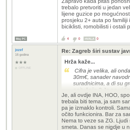
Zapravo kada pitaš ponos
OK, očito ih treba ponek
trebalo pretvoriti u jedan v
promijeniti pakne, lana
lijene guzice po mogućnost
vjerojatno ne prolaze b
prosjeku 2+ auta po familiji
bilo potrebno puno servis
biciklisti, romobilisti i ost
No 6k€ bicikl + 4 god
Pogotovo što se radi o
4
0
0
Moj PC
radi core business.
HVALA
jozef
Re: Zagreb širi sustav jav
16 godina
Hrža kaže...
OFFLINE
Cifra je velika, ali ond
30m€, sanader navodno 
suradnicima, a di su gre
najtužnije ? Ja ne vidi
Je, ali ovdje INA, HOO, spor
maršira po trgu ? Ali o
trebala biti tema, ja sam 
isti narod koji je po pr
pa je izmaklo kontroli. Sama 
Europe, da kolega pri
očito funkcionira. Bar za s
zagrepčane/dotepence k
Nema to veze sa ZG. Ljudi 
jedan veliki parking ta
smeta.
Danas se nigdje u na
po mogućnosti mogu i 