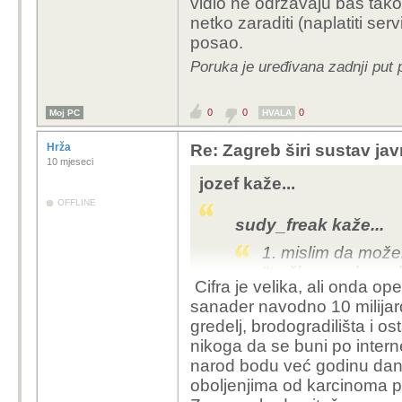
vidio ne održavaju baš tak
netko zaraditi (naplatiti s
posao.
Poruka je uređivana zadnji put 
0
0
0
Moj PC
HVALA
Hrža
Re: Zagreb širi sustav jav
10 mjeseci
jozef kaže...
OFFLINE
sudy_freak kaže...
1. mislim da možem
"troškom nabave bi
Cifra je velika, ali onda op
oko te cijene i kak
sanader navodno 10 milijard
cijena zapravo nud
gredelj, brodogradilišta i os
Tih 6k € NIJE cije
nikoga da se buni po internet
trošak jednog bici
narod bodu već godinu dana, t
Ajmo barem pokušat
oboljenjima od karcinoma pr