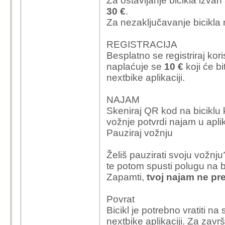
Za ostavljanje bicikla izv
eura ulaganja. I 
Kolko tolko razumljivo, ali U
30 €
.
smisla jer nisam 
žulja te sic, imaš komfor, ne 
Za nezaključavanje bicikl
bicikala jeftino, 
italia, zadihan itd
.
sam sa sobom, to 
Ima neki gušt u tome, ka
REGISTRACIJA
Hrža daje svoje ko
se polako doma na bajs
Besplatno se registriraj kori
predstavlja običan
samo zalegneš u miru. 
naplaćuje se
10 €
koji će bi
rupu, a realno za v
zgrade.
nextbike aplikaciji.
Kolega Hrža je stav
NAJAM
travnja je iznajmi
Skeniraj QR kod na biciklu k
sati, cijena 6 eura
vožnje potvrdi najam u aplik
imaš montić, svaki 
Pauziraj vožnju
godina.
Želiš pauzirati svoju vožnju
To ti je kao da ja kažem da je
troškovima rent a car firme s
te potom spusti polugu na br
u istom tonu, niđe veze sa tv
Zapamti,
tvoj najam ne pre
Za vlastiti bicikl treb
Povrat
voziti na servis, mijenj
Bicikl je potrebno vratiti n
za drzati ga (sto masa 
nextbike aplikaciji. Za zavr
njega ko oko u glavi j