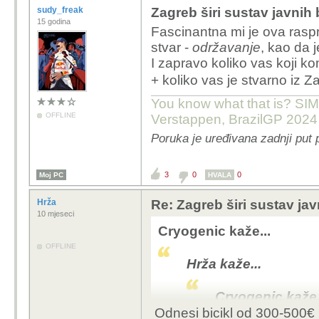
sudy_freak
Zagreb širi sustav javnih 
15 godina
Fascinantna mi je ova rasp
stvar -
održavanje
, kao da j
I zapravo koliko vas koji kome
+ koliko vas je stvarno iz 
You know what that is? SIMP
OFFLINE
Verstappen, BrazilGP 2024
Poruka je uređivana zadnji put 
3
0
0
Moj PC
HVALA
Hrža
Re: Zagreb širi sustav jav
10 mjeseci
Cryogenic kaže...
OFFLINE
Hrža kaže...
Cryogenic kaže.
Odnesi bicikl od 300-500€ n
Naj me batje "bicikl