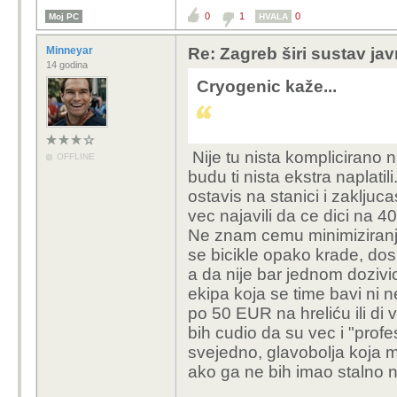
0
1
0
Moj PC
HVALA
Minneyar
Re: Zagreb širi sustav jav
14 godina
Cryogenic kaže...
Nije tu nista komplicirano n
OFFLINE
budu ti nista ekstra naplati
ostavis na stanici i zakljuc
vec najavili da ce dici na 40 
Ne znam cemu minimiziranje
se bicikle opako krade, dos
a da nije bar jednom dozivio k
ekipa koja se time bavi ni n
po 50 EUR na hreliću ili di 
bih cudio da su vec i "profe
svejedno, glavobolja koja m
ako ga ne bih imao stalno 