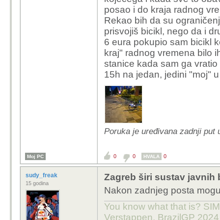
posao i do kraja radnog vr
Rekao bih da su ograničenja
prisvojiš bicikl, nego da i d
6 eura pokupio sam bicikl 
kraj" radnog vremena bilo i
stanice kada sam ga vratio 
15h na jedan, jedini "moj" u
Poruka je uređivana zadnji put 
0
0
0
Moj PC
HVALA
sudy_freak
Zagreb širi sustav javnih 
15 godina
Nakon zadnjeg posta mogu jed
You know what that is? SIMP
Verstappen, BrazilGP 2024