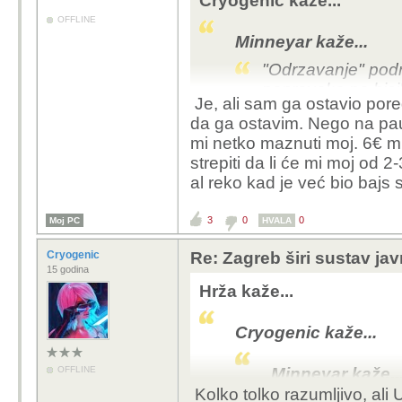
Cryogenic kaže...
OFFLINE
Minneyar kaže...
"Odrzavanje" podr
popravaka na bicik
Je, ali sam ga ostavio pore
logistiku, konstan
da ga ostavim. Nego na pauz
medu stanicama... 
mi netko maznuti moj. 6€ mi
koja vandalizira i
strepiti da li će mi moj od 
Cryogenic da ides
al reko kad je već bio bajs
jednog bicikla sa
3
0
0
Moj PC
Pa opet miješaš dvije 
HVALA
održavanju cijelog sust
Cryogenic
Re: Zagreb širi sustav jav
dramatiziraju održavan
15 godina
Naravno da javni bike
Hrža kaže...
veze s mojom poantom 
godinama sa nula eura
Cryogenic kaže...
nema baš smisla jer n
bicikala jeftino, nezn
OFFLINE
Minneyar kaže..
sobom, to uopće nije 
Kolko tolko razumljivo, ali 
"Odrzavanje"