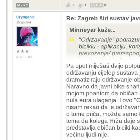
1
1
0
Moj PC
HVALA
Cryogenic
Re: Zagreb širi sustav jav
15 godina
Minneyar kaže...
"Odrzavanje" podrazum
biciklu - aplikaciju, ko
prevozenje/ preraspodj
OFFLINE
uzeti u obzir kolko bag
Pa opet miješaš dvije potpu
unistava. Moras bas bi
održavanju cijelog sustava 
odrzavanja svog jedno
dramatiziraju održavanje ob
Naravno da javni bike sha
mojom poantom da običan č
nula eura ulaganja. I ovo 
nisam rekao da je održavan
o tome priča, možda samo t
tema da kolega Hrža daje sv
predstavlja običan bicikl k
većinu ljudi nije.