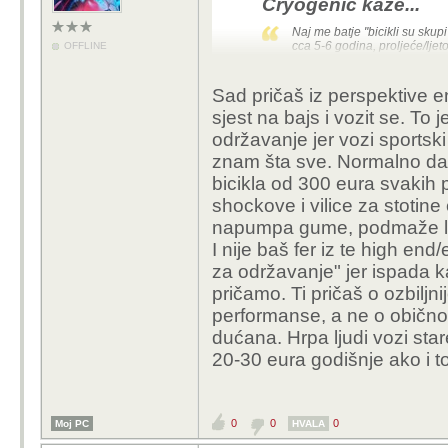
Cryogenic kaže...
Naj me batje "bicikli su sku
cca 5-6 godina, proljeće/ljet
OFFLINE
drajvali na bmx stazi na Mal
sličan specki i trajao je br
montić za 30 eura, e 30, ni
Sad pričaš iz perspektive en
kg. Ljudi se ponašaju kao d
sjest na bajs i vozit se. To
god. na smetlištu našao monti
napumpao gume, brzine rade 
održavanje jer vozi sportski 
doslovno 0 kuna. Sad će 5't
znam šta sve. Normalno da ć
bicikla od 300 eura svakih p
Pošten bicikl, kao poš
shockove i vilice za stotine
"cestovnjaka" bez izmj
napumpa gume, podmaže l
rebuild uz servis vilic
I nije baš fer iz te high end/
280€. Ovaj za 30€što s
za održavanje" jer ispada k
odnosno previše cijenim
pričamo. Ti pričaš o ozbiljnij
takvom stresu.
performanse, a ne o obično
dućana. Hrpa ljudi vozi sta
20-30 eura godišnje ako i to
0
0
0
Moj PC
HVALA