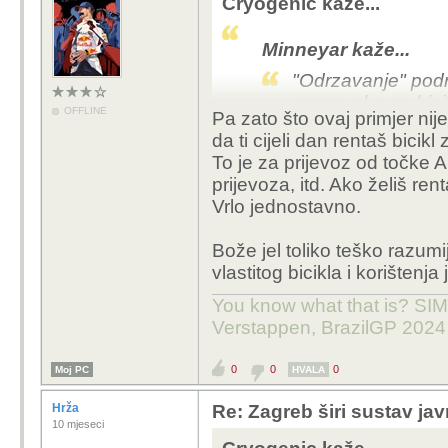
Cryogenic kaže...
Minneyar kaže...
"Odrzavanje" podr
popravaka na bicik
OFFLINE
Pa zato što ovaj primjer nije
logistiku, konstan
da ti cijeli dan rentaš bicikl
medu stanicama... 
To je za prijevoz od točke 
koja vandalizira i
prijevoza, itd. Ako želiš rentat
Cryogenic da ides
Vrlo jednostavno.
jednog bicikla sa
Bože jel toliko teško razum
Kolega Hrža je stavio sl
vlastitog bicikla i korištenja
iznajmio javni bicikl o
je to isplativo, za 30 e
You know what that is? SIMP
želiš i to par godina.
Verstappen, BrazilGP 2024
0
0
0
Moj PC
HVALA
Hrža
Re: Zagreb širi sustav jav
10 mjeseci