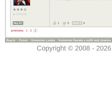
OFFLINE
1
0
0
Moj PC
HVALA
prethodna
1
2
3
Bug.hr
»
Forum
»
Komentari s weba
»
Komentari članaka s naših web stranica
Copyright © 2008 - 2026 