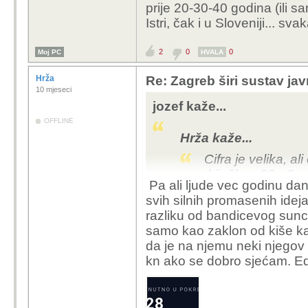
prije 20-30-40 godina (ili sam
auta po familiji i da se
Istri,
čak i
u Sloveniji... sva
romobilisti i ostali po
2
0
0
Moj PC
HVALA
Hrža
Re: Zagreb širi sustav jav
10 mjeseci
jozef kaže...
OFFLINE
Hrža kaže...
Cifra je velika, al
skijaškog 30m€, s
Pa ali ljude vec godinu dan
sa svojim suradnici
svih silnih promasenih ideja 
ostalo. Znaš kaj j
razliku od bandicevog sunco
buni po internetu i
samo kao zaklon od kiše kad
narod bodu već god
da je na njemu neki njegov
pretilosti i obolj
kn ako se dobro sjećam. Edit
kolega pri vrhu E
zagrepčane/dotep
pretvoriti u jedan 