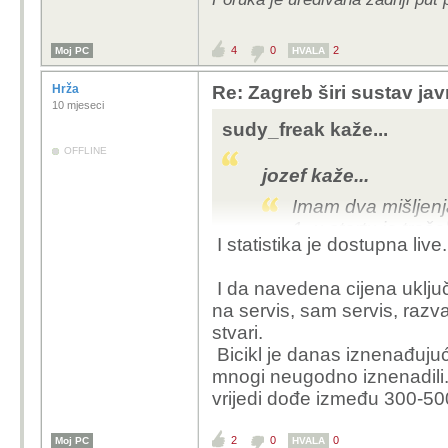
4
0
2
Moj PC
HVALA
Hrža
Re: Zagreb širi sustav jav
10 mjeseci
sudy_freak kaže...
OFFLINE
jozef kaže...
Imam dva mišljenj
1. u startu je troš
I statistika je dostupna live
bicikli iz Kine su 
ready bicikli, kom
I da navedena cijena uključ
su 110-120 dolara n
na servis, sam servis, razva
bolji ali ne toliko
stvari.
Također ista firma 
Bicikl je danas iznenađujuć
i u drugim gradov
mnogi neugodno iznenadili.
U Berlinu nakon št
vrijedi dođe između 300-50
usluga gotovo da vi
2. minimalna počet
2
0
0
Moj PC
HVALA