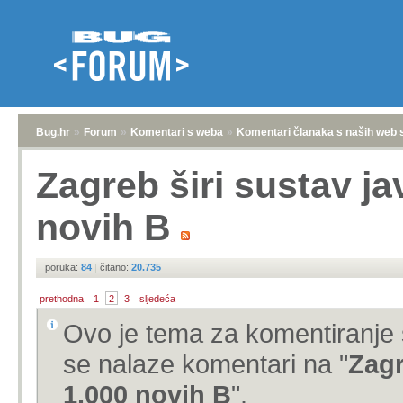
Bug.hr
»
Forum
»
Komentari s weba
»
Komentari članaka s naših web 
Zagreb širi sustav ja
novih B
poruka:
84
|
čitano:
20.735
prethodna
1
2
3
sljedeća
Ovo je tema za komentiranje 
se nalaze komentari na "
Zagr
1.000 novih B
".