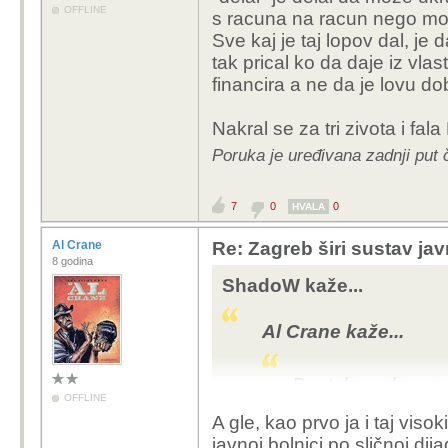
OFFLINE
s racuna na racun nego mora
Sve kaj je taj lopov dal, je d
tak prical ko da daje iz vl
financira a ne da je lovu dob
Nakral se za tri zivota i fal
Poruka je uređivana zadnji pu
7
0
0
HVALA
Al Crane
Re: Zagreb širi sustav jav
8 godina
ShadoW kaže...
Al Crane kaže...
Da, tako neke novi
OFFLINE
bio je tek dotepe
A gle, kao prvo ja i taj viso
Purger... a gle; 
javnoj bolnici po sličnoj di