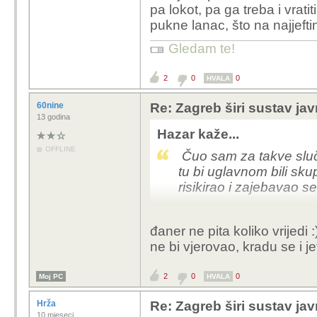
pa lokot, pa ga treba i vrat
pukne lanac, što na najjefti
Gledam te!
2
0
0
HVALA
60nine
Re: Zagreb širi sustav jav
13 godina
Hazar kaže...
OFFLINE
Čuo sam za takve slučaj
tu bi uglavnom bili sku
risikirao i zajebavao s
đaner ne pita koliko vrijedi :
ne bi vjerovao, kradu se i jef
2
0
0
Moj PC
HVALA
Hrža
Re: Zagreb širi sustav jav
10 mjeseci