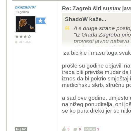
picajzla0707
Re: Zagreb širi sustav jav
13 godina
ShadoW kaže...
A s druge strane postoje
"Iz Grada Zagreba priop
provesti javnu nabavu 
OFFLINE
ali da
se na natječaje 
za bicikle i masu toga svaka
prošle su godine objavili nat
treba biti previše mudar da 
iznos da bi pokrio smještaj
medicinsku skrb, stručnu po
a sad ove godine, umjesto d
najnižeg ponuditelja, oni j
se ko pura dreku jer se nitko
3
0
2
Moj PC
HVALA