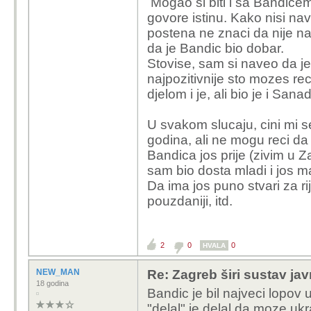
Mogao si biti i sa Bandice
gle; kad god sam ga s
govore istinu. Kako nisi na
su se javljali slušatelj
postena ne znaci da nije nai
vodovod/kanalizacija/ra
da je Bandic bio dobar.
u našu ulicu", uvijek j
Stovise, sam si naveo da je 
spremne odgovore u kojo
najpozitivnije sto mozes re
računa o problemima tz
djelom i je, ali bio je i Sana
čak i zahvaljivali.
U svakom slucaju, cini mi s
Nego, ne sporim taj dio
godina, ali ne mogu reci da
poštenju nacije generaln
Bandica jos prije (zivim u Z
sobi s nekim od gradsk
sam bio dosta mladi i jos ma
rješavanja zemljišnih 
Da ima jos puno stvari za ri
astronomske cifre)?
pouzdaniji, itd.
2
0
0
HVALA
NEW_MAN
Re: Zagreb širi sustav jav
18 godina
Bandic je bil najveci lopov 
"delal" je delal da moze ukr