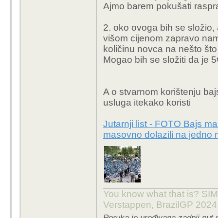
Ajmo barem pokušati rasprav
nestali?).
2. minimalna početna u
2. oko ovoga bih se složio, 
po pola sata, neprimj
višom cijenom zapravo nama
htio isprobati i nije sig
količinu novca na nešto što ć
Za to vrijeme neki car 
Mogao bih se složiti da je 
samo 5€ (što nije dovoljn
A o stvarnom korištenju baj
usluga itekako koristi
Jutarnji list - FOTO Bajs ma
masovno dolazili na jedno 
You know what that is? SIMP
Verstappen, BrazilGP 2024
Poruka je uređivana zadnji put 