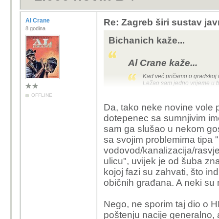
Al Crane
Re: Zagreb širi sustav jav
8 godina
Bichanich kaže...
Al Crane kaže...
Kad već pričamo o gradskoj u
Ležao sam jedno vrijeme u b
funkcionara u gradskoj upravi
OFFLINE
ekstremno pošten, ne pitajt
Da, tako neke novine vole p
može biti diskreditirajuće
svačemu dotakli i njegovog p
dotepenec sa sumnjivim ime
Tomaševića, Bandića, familij
sam ga slušao u nekom gosto
državom) je golem i superzah
spremni da te rastrgaju i po
sa svojim problemima tipa 
u zubima, nego trebaš po malo 
vodovod/kanalizacija/rasvjet
posao a da te ne razapnu, pro
društvu općenito... a Bandera
ulicu", uvijek je od šuba 
napaćeni narod ovog grada, pr
nema dobre odnose s mafijom
kojoj fazi su zahvati, što i
baš najbolje među morskim p
običnih građana. A neki su m
može li i on potrajati koliko i
Ne trkeljaj za Bandića,
Nego, ne sporim taj dio o H
kriminalac koji je 20 g
poštenju nacije generalno, al