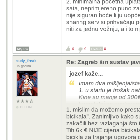
2. minimalna početna uplata
sata, neprimjereno puno za 
nije siguran hoće li ju uopće
sharing servisi prihvaćaju 
niti za jednu vožnju, ali to nij
0
0
0
Moj PC
HVALA
sudy_freak
Re: Zagreb širi sustav jav
15 godina
jozef kaže...
Imam dva mišljenja/sta
1. u startu je trošak na
Kine su manje od 300€ (n
kompletni sa sustavom
OFFLINE
1. mislim da možemo prestat
na alibabi). Istina, ovi s
bicikala". Zanimljivo kako s
opravdali višestruko ve
zakačili bez razlaganja što 
već bila prisutna kod 
Tih 6k € NIJE cijena bicikal
iskustva raznolika. U 
bicikla za trajanja ugovora 
istekle njihova usluga 