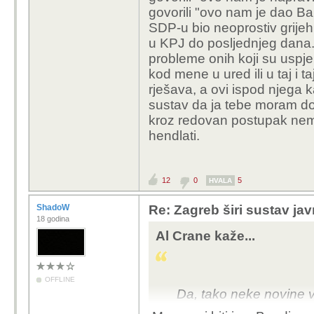
govorili "ovo nam je dao Ba
SDP-u bio neoprostiv grijeh 
u KPJ do posljednjeg dana. 
probleme onih koji su uspjeli
kod mene u ured ili u taj i ta
rješava, a ovi ispod njega k
sustav da ja tebe moram dobi
kroz redovan postupak nema 
hendlati.
12
0
5
HVALA
ShadoW
Re: Zagreb širi sustav jav
18 godina
Al Crane kaže...
OFFLINE
Da, tako neke novine vo
tek dotepenec sa sumnj