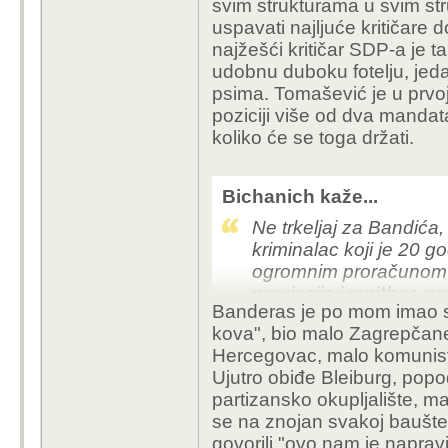
svim strukturama u svim stru
sve strane kruže morski
uspavati najljuće kritičare 
možeš uvijek biti Tarz
najžešći kritičar SDP-a je t
zubima, nego trebaš po m
udobnu duboku fotelju, jed
dobro da preživiš, tj. 
psima. Tomašević je u prvoj 
svrgnu, jer danas je na
poziciji više od dva mandat
općenito... a Banderas 
koliko će se toga držati.
podosta dobrog i za na
ili ne. I Tomašević je 
odnose s mafijom (bar
Bichanich kaže...
vremena) i ne pliva b
Ne trkeljaj za Bandića,
ja od mog cimera mogao 
kriminalac koji je 20 g
koliko i Bandić. Jer Eli
ogromnim proračunom. 
provincije i razj*bao g
Banderas je po mom imao sa
uhljebljivanjem, a sve 
kova", bio malo Zagrepčan
vlasti. Da je imalo poš
Hercegovac, malo komunis
krumpire u zatvoru, n
Ujutro obiđe Bleiburg, popo
koja mu je omogućavala 
partizansko okupljalište, m
mu se mora priznati v
se na znojan svakoj bauštel
dugogodišnjeg plivan
govorili "ovo nam je naprav