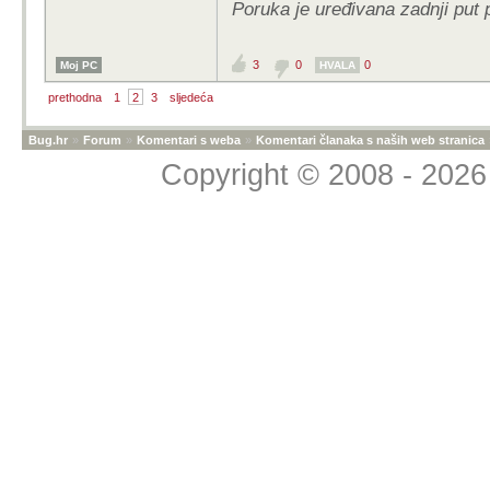
Poruka je uređivana zadnji put 
3
0
0
Moj PC
HVALA
prethodna
1
2
3
sljedeća
Bug.hr
»
Forum
»
Komentari s weba
»
Komentari članaka s naših web stranica
Copyright © 2008 - 2026 