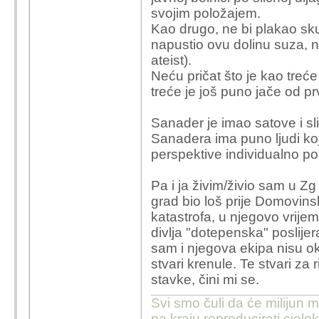
gostovanjima na rad
svojim položajem.
problemima tipa "
Kao drugo, ne bi plakao sk
vodovod/kanalizaci
napustio ovu dolinu suza, n
policajci/rode/last
ateist).
znao o čemu se ra
Neću pričat što je kao treće
su zahvati, što in
treće je još puno jače od pr
običnih građana. A
Sanader je imao satove i sli
Nego, ne sporim ta
Sanadera ima puno ljudi koji
govnima i poštenju 
perspektive individualno poz
bio u bolnici u so
(tipa
kapo
za rješa
Pa i ja živim/živio sam u Zg
odnosa gdje se vr
grad bio loš prije Domovins
katastrofa, u njegovo vrijem
Mogao si biti i sa Ba
divlja "dotepenska" poslijer
da govore istinu. Kako
sam i njegova ekipa nisu okor
cak i da je postena ne 
stvari krenule. Te stvari za
tesko za prihvatiti da j
stavke, čini mi se.
Stovise, sam si naveo d
bas najpozitivnije sto
Svi smo čuli da će milijun m
pa dobrim djelom i je, a
na kraju reproducirati cje