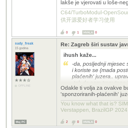
lakše je vjerovati u loše-ne
C64/TurboModul-OpenS
供开源爱好者学习使用
0
1
0
HVALA
sudy_freak
Re: Zagreb širi sustav jav
15 godina
ihush kaže...
-da, posljednji mjesec s
i koriste se (mada post
plaćenih' juzera.. uprav
-tak da sam trenutono 
OFFLINE
Odakle ti volja za ovakve 
ili lakše je vjerovati 
'sponzoriranih-plaćenih' juz
:) ..
You know what that is? SIMP
Verstappen, BrazilGP 2024
2
0
0
Moj PC
HVALA