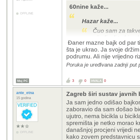
60nine kaže...
OFFLINE
Hazar kaže...
Čuo sam za takve 
vrijedi, ali tu bi u
Đaner mazne bajk od par tis
Sumnjam da bi netk
šta je ukrao. Ja svoje držim
50-100 eura.
podrumu. Ali nije vrijedno ri
Poruka je uređivana zadnji put 
đaner ne pita koliko vrij
ne bi vjerovao, kradu se
3
0
0
Moj PC
HVALA
ante_etna
Zagreb širi sustav javnih 
15 godina
Ja sam jedno odišao bajkom 
zaboravio da sam došao bic
ujutro, nema bicikla u bicikl
spremišta je netko morao kr
današnjoj procjeni vrijedi 
OFFLINE
kako zovem predstavnicu sta