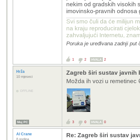
ogromnim proračunom. 
nekim od gradskih visokih 
provincije i razj*bao g
imovinsko-pravnih odnosa g
uhljebljivanjem, a sve 
Svi smo čuli da će milijun m
vlasti. Da je imalo poš
na kraju reproducirati cje
krumpire u zatvoru, n
zahvaljujući Internetu, znam
koja mu je omogućavala 
Poruka je uređivana zadnji put 
mu se mora priznati v
dugogodišnjeg plivan
1
2
2
HVALA
Hrža
Zagreb širi sustav javnih 
10 mjeseci
Možda ih vozi u remetinec 
OFFLINE
3
0
0
Moj PC
HVALA
Al Crane
Re: Zagreb širi sustav jav
8 godina