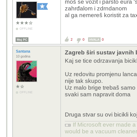
moš se vozit i parsto eura 
Jutarnji list - FOTO Ba
zahrđalom i zdrndanom
biciklima masovno dola
al ga nemereš koristit za taxi
OFFLINE
2
0
0
Moj PC
HVALA
Santana
Zagreb širi sustav javnih 
10 godina
Kaj se tice odrzavanja bicikl
Uz redovitu promjenu lanca 
nije tak skupo.
Uz malo brige trebaš samo p
OFFLINE
svaki sam napravit doma
Druga stvar su ovi bicikli koj
If Microsoft ever made a 
would be a vacuum cleaner