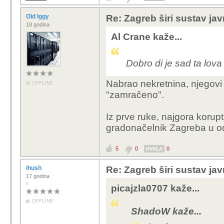
Old Iggy
Re: Zagreb širi sustav jav
18 godina
Al Crane kaže...
Dobro di je sad ta lova
Nabrao nekretnina, njegovi l
OFFLINE
"zamračeno".
Iz prve ruke, najgora korup
gradonačelnik Zagreba u od
5
0
0
HVALA
ihush
Re: Zagreb širi sustav jav
17 godina
picajzla0707 kaže...
OFFLINE
ShadoW kaže...