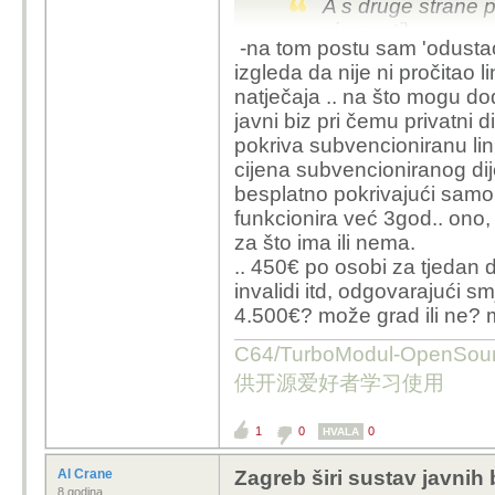
A s druge strane p
vjerovati)
-na tom postu sam 'odustao'
"Iz Grada Zagreba 
izgleda da nije ni pročitao l
pokušali provesti
natječaja .. na što mogu do
ljetovanja za tu s
javni biz pri čemu privatni di
nijedan ponuditel
pokriva subvencioniranu lin
cijena subvencioniranog dije
za bicikle i masu toga 
besplatno pokrivajući samo 
funkcionira već 3god.. ono, 
prošle su godine objavi
za što ima ili nema.
javio - ne treba biti pr
.. 450€ po osobi za tjedan 
jednostavno nije dovolj
invalidi itd, odgovarajući s
50-ero djece u kolicim
4.500€? može grad ili ne? 
podršku i 'razne aktivn
C64/TurboModul-OpenS
a sad ove godine, umje
供开源爱好者学习使用
najnižeg ponuditelja, 
- čude se ko pura dreku 
1
0
0
HVALA
Al Crane
Zagreb širi sustav javnih 
8 godina