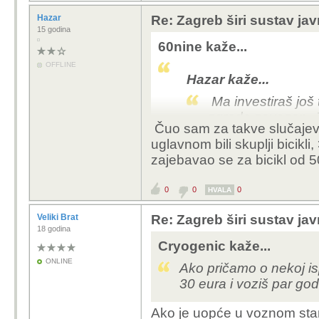
Hazar
Re: Zagreb širi sustav jav
15 godina
60nine kaže...
OFFLINE
Hazar kaže...
Ma investiraš još t
zgrade zavezan. J
Čuo sam za takve slučajeve, 
uglavnom bili skuplji bicikli
zajebavao se za bicikl od 5
imaš sreće, nama su ba
brave i zaključane sajl
0
0
0
od tad smo nove nosili n
HVALA
dok nam podrum nije d
Veliki Brat
Re: Zagreb širi sustav jav
bravom...
18 godina
Cryogenic kaže...
ljudi koji koriste Bajs 
ONLINE
Ako pričamo o nekoj isp
ekstra 10 stvari (karik
30 eura i voziš par go
bicikla (iako ga većina 
stvar i vidim\čujem da g
Ako je uopće u voznom stanj