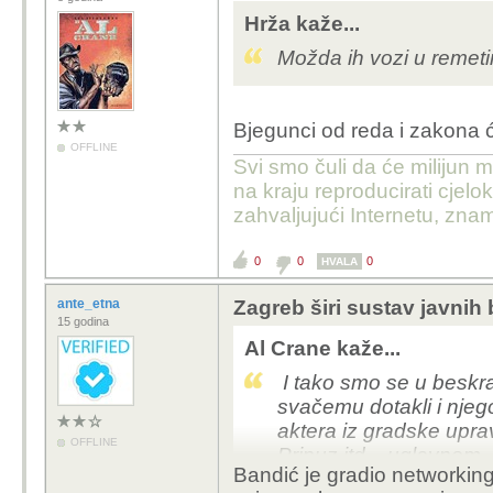
Hrža kaže...
Možda ih vozi u remet
Bjegunci od reda i zakona će
OFFLINE
Svi smo čuli da će milijun m
na kraju reproducirati cje
zahvaljujući Internetu, znam
0
0
0
HVALA
ante_etna
Zagreb širi sustav javnih 
15 godina
Al Crane kaže...
I tako smo se u beskra
svačemu dotakli i njeg
aktera iz gradske upra
OFFLINE
Pripuz itd... uglavnom
Bandić je gradio networkin
državom) je golem i su