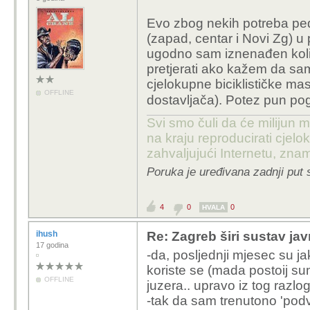
Evo zbog nekih potreba ped
(zapad, centar i Novi Zg) u p
ugodno sam iznenađen koli
pretjerati ako kažem da s
cjelokupne biciklističke ma
OFFLINE
dostavljača). Potez pun p
Svi smo čuli da će milijun m
na kraju reproducirati cje
zahvaljujući Internetu, znam
Poruka je uređivana zadnji put 
4
0
0
HVALA
ihush
Re: Zagreb širi sustav jav
17 godina
-da, posljednji mjesec su jak
koriste se (mada postoij su
OFFLINE
juzera.. upravo iz tog razlog
-tak da sam trenutono 'podvo