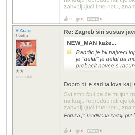
zahvaljujući Internetu, znam
U svakom slucaju, cini
zadnjih godina, ali ne 
0
0
0
HVALA
za vrijeme Bandica jos
kontinuirano, a i tad s
Al Crane
Re: Zagreb širi sustav jav
8 godina
Da ima jos puno stvari z
NEW_MAN kaže...
da bude pouzdaniji, itd
Bandic je bil najveci l
je "delal" je delal da 
prebacit novce s racun
ekipicom.
OFFLINE
Sve kaj je taj lopov dal,
Dobro di je sad ta lova kaj
najbolje on je tak pric
ko da sve sam financira
Svi smo čuli da će milijun m
na kraju reproducirati cje
Nakral se za tri zivota 
zahvaljujući Internetu, znam
Poruka je uređivana zadnji put 
1
0
0
HVALA