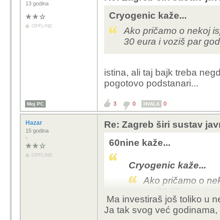
13 godina
Cryogenic kaže...
OFFLINE
Ako pričamo o nekoj isp
30 eura i voziš par go
istina, ali taj bajk treba ne
pogotovo podstanari...
3
0
0
Moj PC
HVALA
Hazar
Re: Zagreb širi sustav jav
15 godina
60nine kaže...
OFFLINE
Cryogenic kaže...
Ako pričamo o neko
za 20-30 eura i v
Ma investiraš još toliko u n
Ja tak svog već godinama, i