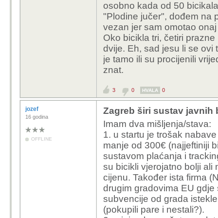
osobno kada od 50 bicikala
"Plodine jučer", dođem na pa
vezan jer sam omotao onaj 
Oko bicikla tri, četiri prazne
dvije. Eh, sad jesu li se ovi 
je tamo ili su procijenili vr
znat.
3
0
0
HVALA
jozef
Zagreb širi sustav javnih 
16 godina
Imam dva mišljenja/stava:
1. u startu je trošak nabave 
OFFLINE
manje od 300€ (najjeftiniji 
sustavom plaćanja i trackin
su bicikli vjerojatno bolji al
cijenu. Također ista firma (N
drugim gradovima EU gdje s
subvencije od grada istekle
(pokupili pare i nestali?).