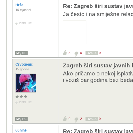
Hrža
Re: Zagreb širi sustav jav
10 mjeseci
Ja često i na smiješne rel
OFFLINE
3
0
0
Moj PC
HVALA
Cryogenic
Zagreb širi sustav javnih 
15 godina
Ako pričamo o nekoj isplati
i voziš par godina bez beda
OFFLINE
0
2
0
Moj PC
HVALA
60nine
Re: Zagreb širi sustav jav