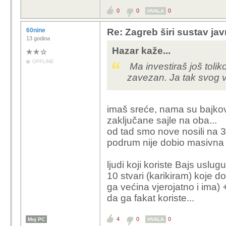
istina, ali taj bajk tre
0
0
0
gradu - pogotovo podst
HVALA
60nine
Re: Zagreb širi sustav jav
13 godina
Hazar kaže...
OFFLINE
Ma investiraš još tolik
zavezan. Ja tak svog v
imaš sreće, nama su bajkov
zaključane sajle na oba...
od tad smo nove nosili na 3.
podrum nije dobio masivna 
ljudi koji koriste Bajs uslu
10 stvari (karikiram) koje d
ga većina vjerojatno i ima) +
da ga fakat koriste...
4
0
0
Moj PC
HVALA