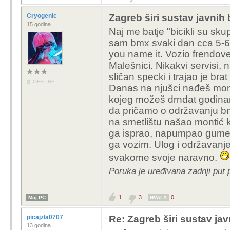
vožnji po pola sa
uslugu samo htio i
Cryogenic
Zagreb širi sustav javnih 
koristiti u budućno
15 godina
Naj me batje "bicikli su sk
prihvaćaju početnu
sam bmx svaki dan cca 5-6 go
za jednu vožnju, ali
you name it. Vozio frendove
Malešnici. Nikakvi servisi,
1. mislim da možemo pr
sličan specki i trajao je br
nabave bicikala". Zanim
OFFLINE
Danas na njušci nađeš mont
kako su se svi zakačili
kojeg možeš drndat godina
Tih 6k € NIJE cijena bi
da pričamo o održavanju b
jednog bicikla za traja
na smetlištu našao montić ko
Ajmo barem pokušati ra
ga isprao, napumpao gume, 
ga vozim. Ulog i održavanje
2. oko ovoga bih se slo
te tom višom cijenom z
svakome svoje naravno.
osjetno višu količinu no
Poruka je uređivana zadnji put 
Mogao bih se složiti da
1
3
0
Moj PC
HVALA
A o stvarnom korištenju
picajzla0707
Re: Zagreb širi sustav jav
da se usluga itekako ko
13 godina