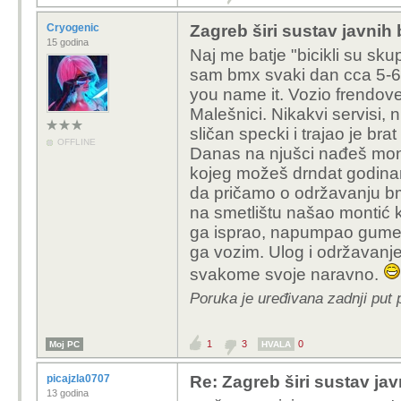
vožnji po pola sa
uslugu samo htio i
Cryogenic
Zagreb širi sustav javnih 
koristiti u budućno
15 godina
Naj me batje "bicikli su sk
prihvaćaju početnu
sam bmx svaki dan cca 5-6 go
za jednu vožnju, ali
you name it. Vozio frendove
Malešnici. Nikakvi servisi,
1. mislim da možemo pr
sličan specki i trajao je br
nabave bicikala". Zanim
OFFLINE
Danas na njušci nađeš mont
kako su se svi zakačili
kojeg možeš drndat godina
Tih 6k € NIJE cijena bi
da pričamo o održavanju b
jednog bicikla za traja
na smetlištu našao montić ko
Ajmo barem pokušati ra
ga isprao, napumpao gume, 
ga vozim. Ulog i održavanje
2. oko ovoga bih se slo
te tom višom cijenom z
svakome svoje naravno.
osjetno višu količinu no
Poruka je uređivana zadnji put 
Mogao bih se složiti da
1
3
0
Moj PC
HVALA
A o stvarnom korištenju
picajzla0707
Re: Zagreb širi sustav jav
da se usluga itekako ko
13 godina