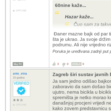
60nine kaže...
OFFLINE
Hazar kaže...
Čuo sam za takve 
vrijedi, ali tu bi u
Đaner mazne bajk od par tis
Sumnjam da bi netk
šta je ukrao. Ja svoje držim
50-100 eura.
podrumu. Ali nije vrijedno ri
Poruka je uređivana zadnji put 
đaner ne pita koliko vrij
ne bi vjerovao, kradu se
3
0
0
Moj PC
HVALA
ante_etna
Zagreb širi sustav javnih 
15 godina
Ja sam jedno odišao bajkom 
zaboravio da sam došao bic
ujutro, nema bicikla u bicikl
spremišta je netko morao kr
današnjoj procjeni vrijedi 
OFFLINE
kako zovem predstavnicu sta