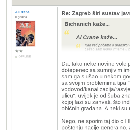
Al Crane
Re: Zagreb širi sustav jav
8 godina
Bichanich kaže...
Al Crane kaže...
Kad već pričamo o gradskoj u
Ležao sam jedno vrijeme u b
funkcionara u gradskoj upravi
OFFLINE
ekstremno pošten, ne pitajt
Da, tako neke novine vole p
može biti diskreditirajuće
svačemu dotakli i njegovog p
dotepenec sa sumnjivim ime
Tomaševića, Bandića, familij
sam ga slušao u nekom gosto
državom) je golem i superzah
spremni da te rastrgaju i po
sa svojim problemima tipa 
u zubima, nego trebaš po malo 
vodovod/kanalizacija/rasvjet
posao a da te ne razapnu, pro
društvu općenito... a Bandera
ulicu", uvijek je od šuba 
napaćeni narod ovog grada, pr
nema dobre odnose s mafijom
kojoj fazi su zahvati, što i
baš najbolje među morskim p
običnih građana. A neki su m
može li i on potrajati koliko i
Ne trkeljaj za Bandića,
Nego, ne sporim taj dio o H
kriminalac koji je 20 g
poštenju nacije generalno, al