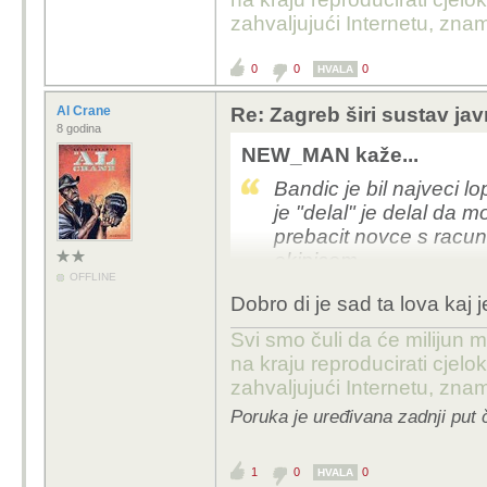
zahvaljujući Internetu, znam
U svakom slucaju, cini
zadnjih godina, ali ne 
0
0
0
HVALA
za vrijeme Bandica jos
kontinuirano, a i tad s
Al Crane
Re: Zagreb širi sustav jav
8 godina
Da ima jos puno stvari z
NEW_MAN kaže...
da bude pouzdaniji, itd
Bandic je bil najveci l
je "delal" je delal da 
prebacit novce s racun
ekipicom.
OFFLINE
Sve kaj je taj lopov dal,
Dobro di je sad ta lova kaj
najbolje on je tak pric
ko da sve sam financira
Svi smo čuli da će milijun m
na kraju reproducirati cje
Nakral se za tri zivota 
zahvaljujući Internetu, znam
Poruka je uređivana zadnji put 
1
0
0
HVALA