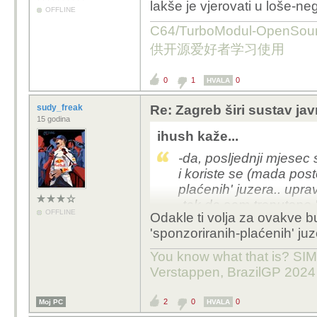
lakše je vjerovati u loše-ne
OFFLINE
C64/TurboModul-OpenS
供开源爱好者学习使用
0
1
0
HVALA
sudy_freak
Re: Zagreb širi sustav jav
15 godina
ihush kaže...
-da, posljednji mjesec s
i koriste se (mada post
plaćenih' juzera.. uprav
-tak da sam trenutono 
OFFLINE
Odakle ti volja za ovakve 
ili lakše je vjerovati 
'sponzoriranih-plaćenih' juz
:) ..
You know what that is? SIMP
Verstappen, BrazilGP 2024
2
0
0
Moj PC
HVALA