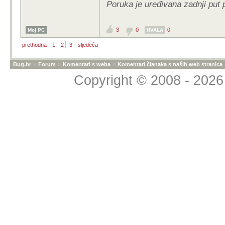
Poruka je uređivana zadnji put 
3
0
0
Moj PC
HVALA
prethodna
1
2
3
sljedeća
Bug.hr
»
Forum
»
Komentari s weba
»
Komentari članaka s naših web stranica
Copyright © 2008 - 2026 