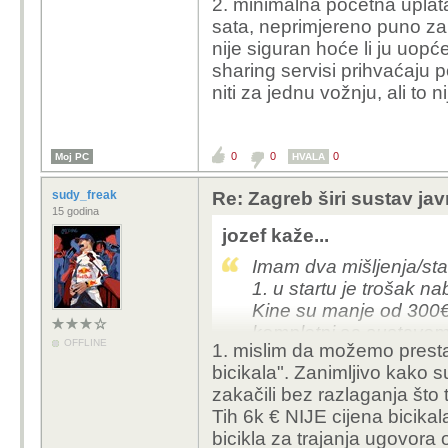
2. minimalna početna uplata
sata, neprimjereno puno za 
nije siguran hoće li ju uopće
sharing servisi prihvaćaju 
niti za jednu vožnju, ali to nij
0
0
0
Moj PC
HVALA
sudy_freak
Re: Zagreb širi sustav jav
15 godina
jozef kaže...
Imam dva mišljenja/sta
1. u startu je trošak na
Kine su manje od 300€ (n
kompletni sa sustavom
OFFLINE
1. mislim da možemo prestat
na alibabi). Istina, ovi s
bicikala". Zanimljivo kako s
opravdali višestruko ve
zakačili bez razlaganja što 
već bila prisutna kod 
Tih 6k € NIJE cijena bicikal
iskustva raznolika. U 
bicikla za trajanja ugovora 
istekle njihova usluga 