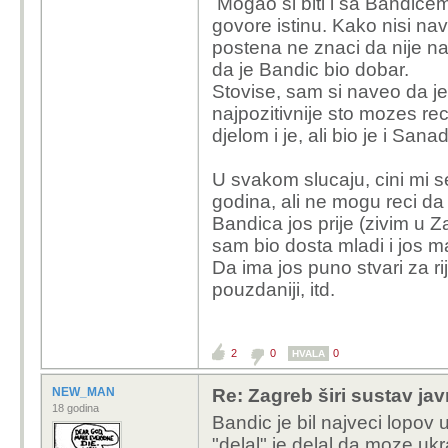
Mogao si biti i sa Bandice
gle; kad god sam ga s
govore istinu. Kako nisi na
su se javljali slušatelj
postena ne znaci da nije nai
vodovod/kanalizacija/ra
da je Bandic bio dobar.
u našu ulicu", uvijek j
Stovise, sam si naveo da je 
spremne odgovore u kojo
najpozitivnije sto mozes re
računa o problemima tz
djelom i je, ali bio je i Sana
čak i zahvaljivali.
U svakom slucaju, cini mi s
Nego, ne sporim taj dio
godina, ali ne mogu reci da
poštenju nacije generaln
Bandica jos prije (zivim u Z
sobi s nekim od gradsk
sam bio dosta mladi i jos ma
rješavanja zemljišnih 
Da ima jos puno stvari za ri
astronomske cifre)?
pouzdaniji, itd.
2
0
0
HVALA
NEW_MAN
Re: Zagreb širi sustav jav
18 godina
Bandic je bil najveci lopov 
"delal" je delal da moze ukr