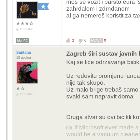
moš se vozit i parsto eura 
Jutarnji list - FOTO Ba
zahrđalom i zdrndanom
biciklima masovno dola
al ga nemereš koristit za taxi
OFFLINE
2
0
0
Moj PC
HVALA
Santana
Zagreb širi sustav javnih 
10 godina
Kaj se tice odrzavanja bicikl
Uz redovitu promjenu lanca 
nije tak skupo.
Uz malo brige trebaš samo p
OFFLINE
svaki sam napravit doma
Druga stvar su ovi bicikli koj
If Microsoft ever made a 
would be a vacuum cleaner