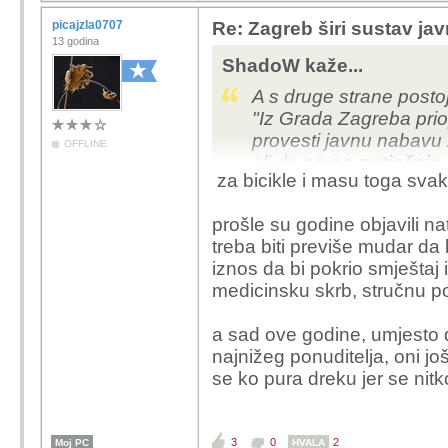
picajzla0707
Re: Zagreb širi sustav jav
13 godina
ShadoW kaže...
A s druge strane postoje
"Iz Grada Zagreba priop
provesti javnu nabavu 
OFFLINE
ali da
se na natječaje 
za bicikle i masu toga svaka
prošle su godine objavili nat
treba biti previše mudar da 
iznos da bi pokrio smještaj
medicinsku skrb, stručnu po
a sad ove godine, umjesto d
najnižeg ponuditelja, oni j
se ko pura dreku jer se nitko
3
0
2
Moj PC
HVALA