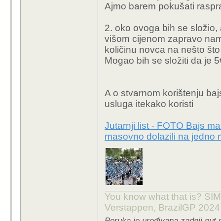
Ajmo barem pokušati rasprav
nestali?).
2. minimalna početna u
2. oko ovoga bih se složio, 
po pola sata, neprimj
višom cijenom zapravo nama
htio isprobati i nije sig
količinu novca na nešto što ć
Za to vrijeme neki car 
Mogao bih se složiti da je 
samo 5€ (što nije dovoljn
A o stvarnom korištenju baj
usluga itekako koristi
Jutarnji list - FOTO Bajs ma
masovno dolazili na jedno 
You know what that is? SIMP
Verstappen, BrazilGP 2024
Poruka je uređivana zadnji put 