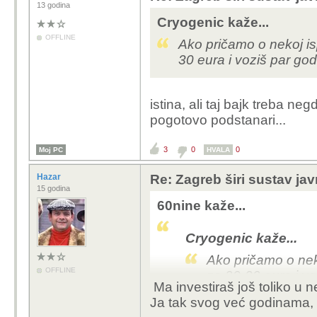
13 godina
Cryogenic kaže...
OFFLINE
Ako pričamo o nekoj isp
30 eura i voziš par go
istina, ali taj bajk treba ne
pogotovo podstanari...
3
0
0
Moj PC
HVALA
Hazar
Re: Zagreb širi sustav jav
15 godina
60nine kaže...
Cryogenic kaže...
Ako pričamo o neko
OFFLINE
za 20-30 eura i v
Ma investiraš još toliko u n
Ja tak svog već godinama, i