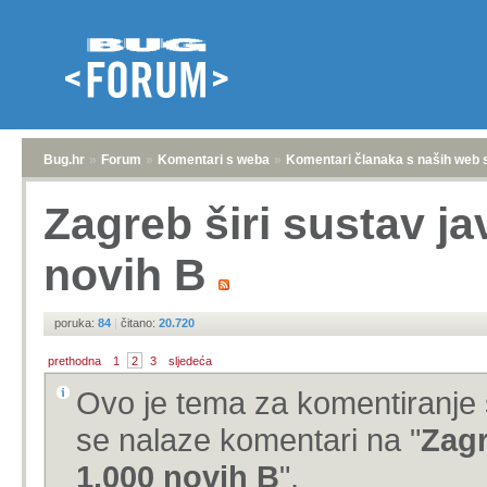
Bug.hr
»
Forum
»
Komentari s weba
»
Komentari članaka s naših web 
Zagreb širi sustav ja
novih B
poruka:
84
|
čitano:
20.720
prethodna
1
2
3
sljedeća
Ovo je tema za komentiranje 
se nalaze komentari na "
Zagr
1.000 novih B
".