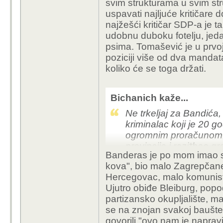
svim strukturama u svim stru
sve strane kruže morski
uspavati najljuće kritičare 
možeš uvijek biti Tarz
najžešći kritičar SDP-a je t
zubima, nego trebaš po m
udobnu duboku fotelju, jed
dobro da preživiš, tj. 
psima. Tomašević je u prvoj 
svrgnu, jer danas je na
poziciji više od dva mandat
općenito... a Banderas 
koliko će se toga držati.
podosta dobrog i za na
ili ne. I Tomašević je 
odnose s mafijom (bar
Bichanich kaže...
vremena) i ne pliva b
Ne trkeljaj za Bandića,
ja od mog cimera mogao 
kriminalac koji je 20 g
koliko i Bandić. Jer Eli
ogromnim proračunom. 
provincije i razj*bao g
Banderas je po mom imao sa
uhljebljivanjem, a sve 
kova", bio malo Zagrepčan
vlasti. Da je imalo poš
Hercegovac, malo komunis
krumpire u zatvoru, n
Ujutro obiđe Bleiburg, popo
koja mu je omogućavala 
partizansko okupljalište, m
mu se mora priznati v
se na znojan svakoj bauštel
dugogodišnjeg plivan
govorili "ovo nam je naprav