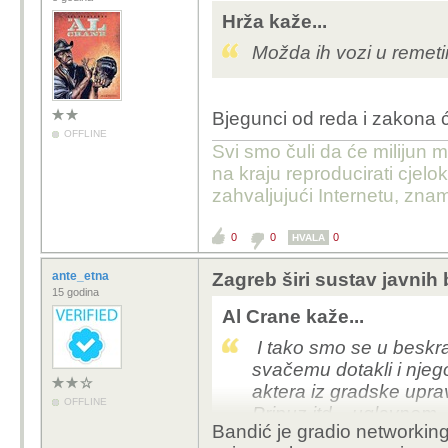
Hrža kaže...
Možda ih vozi u remet
Bjegunci od reda i zakona će
OFFLINE
Svi smo čuli da će milijun m
na kraju reproducirati cje
zahvaljujući Internetu, znam
0
0
0
HVALA
ante_etna
Zagreb širi sustav javnih 
15 godina
Al Crane kaže...
I tako smo se u beskra
svačemu dotakli i njeg
aktera iz gradske upra
OFFLINE
Pripuz itd... uglavnom
Bandić je gradio networkin
državom) je golem i su