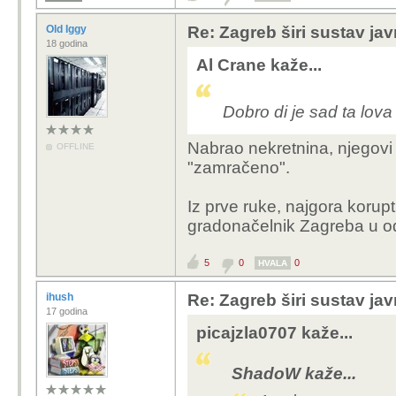
Old Iggy
Re: Zagreb širi sustav jav
18 godina
Al Crane kaže...
Dobro di je sad ta lova
Nabrao nekretnina, njegovi l
OFFLINE
"zamračeno".
Iz prve ruke, najgora korup
gradonačelnik Zagreba u od
5
0
0
HVALA
ihush
Re: Zagreb širi sustav jav
17 godina
picajzla0707 kaže...
ShadoW kaže...