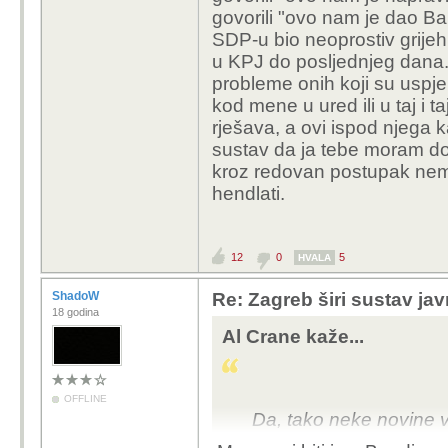
govorili "ovo nam je dao Ba
SDP-u bio neoprostiv grijeh 
u KPJ do posljednjeg dana. 
probleme onih koji su uspjeli
kod mene u ured ili u taj i ta
rješava, a ovi ispod njega k
sustav da ja tebe moram dobi
kroz redovan postupak nema 
hendlati.
12
0
5
HVALA
ShadoW
Re: Zagreb širi sustav jav
18 godina
Al Crane kaže...
OFFLINE
Da, tako neke novine vo
tek dotepenec sa sumnj