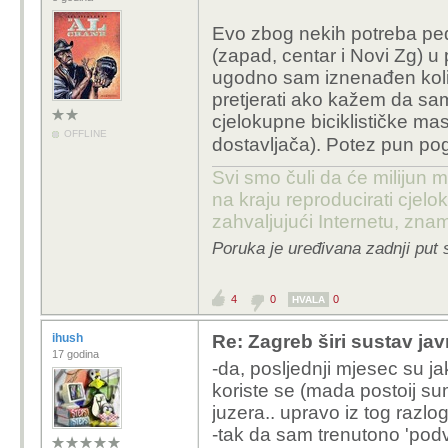
Evo zbog nekih potreba ped
(zapad, centar i Novi Zg) u p
ugodno sam iznenađen koli
pretjerati ako kažem da s
cjelokupne biciklističke ma
OFFLINE
dostavljača). Potez pun p
Svi smo čuli da će milijun m
na kraju reproducirati cje
zahvaljujući Internetu, znam
Poruka je uređivana zadnji put 
4
0
0
HVALA
ihush
Re: Zagreb širi sustav jav
17 godina
-da, posljednji mjesec su jak
koriste se (mada postoij su
juzera.. upravo iz tog razlog
-tak da sam trenutono 'podvo