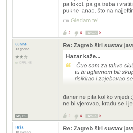
pa lokot, pa ga treba i vrat
pukne lanac, što na najjefti
Gledam te!
2
0
0
HVALA
60nine
Re: Zagreb širi sustav jav
13 godina
Hazar kaže...
OFFLINE
Čuo sam za takve slučaj
tu bi uglavnom bili sku
risikirao i zajebavao s
đaner ne pita koliko vrijedi :
ne bi vjerovao, kradu se i jef
2
0
0
Moj PC
HVALA
Hrža
Re: Zagreb širi sustav jav
10 mjeseci