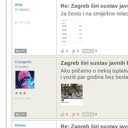
Hrža
Re: Zagreb širi sustav jav
10 mjeseci
Ja često i na smiješne rel
OFFLINE
3
0
0
Moj PC
HVALA
Cryogenic
Zagreb širi sustav javnih 
15 godina
Ako pričamo o nekoj isplati
i voziš par godina bez beda
OFFLINE
0
2
0
Moj PC
HVALA
60nine
Re: Zagreb širi sustav jav