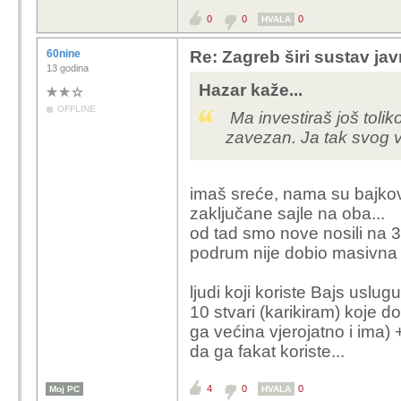
istina, ali taj bajk tre
0
0
0
gradu - pogotovo podst
HVALA
60nine
Re: Zagreb širi sustav jav
13 godina
Hazar kaže...
OFFLINE
Ma investiraš još tolik
zavezan. Ja tak svog v
imaš sreće, nama su bajkov
zaključane sajle na oba...
od tad smo nove nosili na 3.
podrum nije dobio masivna 
ljudi koji koriste Bajs uslu
10 stvari (karikiram) koje d
ga većina vjerojatno i ima) +
da ga fakat koriste...
4
0
0
Moj PC
HVALA