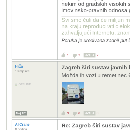
ogromnim proračunom. 
nekim od gradskih visokih 
provincije i razj*bao g
imovinsko-pravnih odnosa g
uhljebljivanjem, a sve 
Svi smo čuli da će milijun m
vlasti. Da je imalo poš
na kraju reproducirati cje
krumpire u zatvoru, n
zahvaljujući Internetu, znam
koja mu je omogućavala 
Poruka je uređivana zadnji put 
mu se mora priznati v
dugogodišnjeg plivan
1
2
2
HVALA
Hrža
Zagreb širi sustav javnih 
10 mjeseci
Možda ih vozi u remetinec 
OFFLINE
3
0
0
Moj PC
HVALA
Al Crane
Re: Zagreb širi sustav jav
8 godina