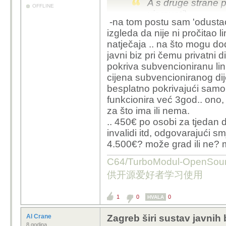
A s druge strane p
OFFLINE
vjerovati)
-na tom postu sam 'odustao'
"Iz Grada Zagreba 
izgleda da nije ni pročitao l
pokušali provesti
natječaja .. na što mogu do
ljetovanja za tu s
javni biz pri čemu privatni di
nijedan ponuditel
pokriva subvencioniranu lin
cijena subvencioniranog dije
za bicikle i masu toga 
besplatno pokrivajući samo 
funkcionira već 3god.. ono, 
prošle su godine objavi
za što ima ili nema.
javio - ne treba biti pr
.. 450€ po osobi za tjedan 
jednostavno nije dovolj
invalidi itd, odgovarajući s
50-ero djece u kolicim
4.500€? može grad ili ne? 
podršku i 'razne aktivn
C64/TurboModul-OpenS
a sad ove godine, umje
供开源爱好者学习使用
najnižeg ponuditelja, 
- čude se ko pura dreku 
1
0
0
HVALA
Al Crane
Zagreb širi sustav javnih 
8 godina