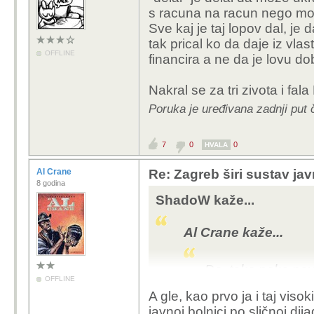
s racuna na racun nego mora
Sve kaj je taj lopov dal, je d
tak prical ko da daje iz vl
OFFLINE
financira a ne da je lovu dob
Nakral se za tri zivota i fal
Poruka je uređivana zadnji pu
7
0
0
HVALA
Al Crane
Re: Zagreb širi sustav jav
8 godina
ShadoW kaže...
Al Crane kaže...
Da, tako neke novi
OFFLINE
bio je tek dotepe
A gle, kao prvo ja i taj viso
Purger... a gle; 
javnoj bolnici po sličnoj di