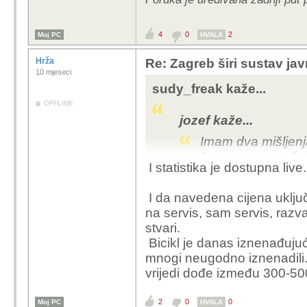
4
0
2
Moj PC
HVALA
Hrža
Re: Zagreb širi sustav jav
10 mjeseci
sudy_freak kaže...
OFFLINE
jozef kaže...
Imam dva mišljenj
1. u startu je troš
I statistika je dostupna live
bicikli iz Kine su 
ready bicikli, kom
I da navedena cijena uključ
su 110-120 dolara n
na servis, sam servis, razva
bolji ali ne toliko
stvari.
Također ista firma 
Bicikl je danas iznenađujuć
i u drugim gradov
mnogi neugodno iznenadili.
U Berlinu nakon št
vrijedi dođe između 300-50
usluga gotovo da vi
2. minimalna počet
2
0
0
Moj PC
HVALA