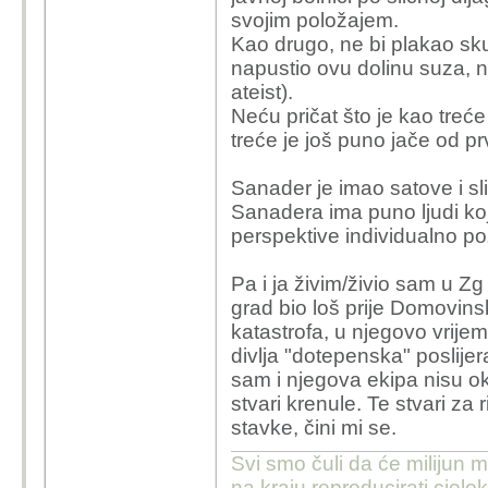
gostovanjima na rad
svojim položajem.
problemima tipa "
Kao drugo, ne bi plakao sk
vodovod/kanalizaci
napustio ovu dolinu suza, n
policajci/rode/last
ateist).
znao o čemu se ra
Neću pričat što je kao treće
su zahvati, što in
treće je još puno jače od pr
običnih građana. A
Sanader je imao satove i sli
Nego, ne sporim ta
Sanadera ima puno ljudi koji
govnima i poštenju 
perspektive individualno poz
bio u bolnici u so
(tipa
kapo
za rješa
Pa i ja živim/živio sam u Zg
odnosa gdje se vr
grad bio loš prije Domovins
katastrofa, u njegovo vrijem
Mogao si biti i sa Ba
divlja "dotepenska" poslijer
da govore istinu. Kako
sam i njegova ekipa nisu okor
cak i da je postena ne 
stvari krenule. Te stvari za
tesko za prihvatiti da j
stavke, čini mi se.
Stovise, sam si naveo d
bas najpozitivnije sto
Svi smo čuli da će milijun m
pa dobrim djelom i je, a
na kraju reproducirati cje