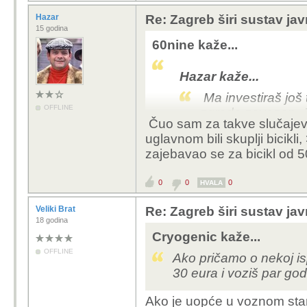
Hazar
Re: Zagreb širi sustav jav
15 godina
60nine kaže...
Hazar kaže...
Ma investiraš još t
OFFLINE
zgrade zavezan. J
Čuo sam za takve slučajeve, 
uglavnom bili skuplji bicikli
zajebavao se za bicikl od 5
imaš sreće, nama su ba
brave i zaključane sajl
0
0
0
od tad smo nove nosili n
HVALA
dok nam podrum nije d
Veliki Brat
Re: Zagreb širi sustav jav
bravom...
18 godina
Cryogenic kaže...
ljudi koji koriste Bajs 
OFFLINE
Ako pričamo o nekoj isp
ekstra 10 stvari (karik
30 eura i voziš par go
bicikla (iako ga većina 
stvar i vidim\čujem da g
Ako je uopće u voznom stanj