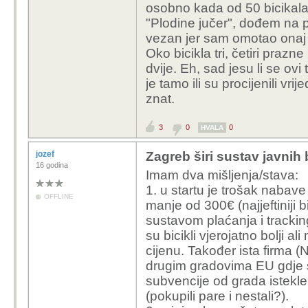
osobno kada od 50 bicikala
"Plodine jučer", dođem na pa
vezan jer sam omotao onaj 
Oko bicikla tri, četiri prazne
dvije. Eh, sad jesu li se ovi 
je tamo ili su procijenili vr
znat.
3
0
0
HVALA
jozef
Zagreb širi sustav javnih 
16 godina
Imam dva mišljenja/stava:
1. u startu je trošak nabave 
OFFLINE
manje od 300€ (najjeftiniji 
sustavom plaćanja i trackin
su bicikli vjerojatno bolji al
cijenu. Također ista firma (N
drugim gradovima EU gdje s
subvencije od grada istekle
(pokupili pare i nestali?).