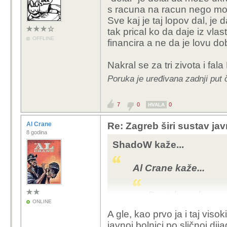
s racuna na racun nego mora
Sve kaj je taj lopov dal, je d
tak prical ko da daje iz vl
OFFLINE
financira a ne da je lovu dob
Nakral se za tri zivota i fal
Poruka je uređivana zadnji pu
7
0
0
HVALA
Al Crane
Re: Zagreb širi sustav jav
8 godina
ShadoW kaže...
Al Crane kaže...
Da, tako neke novi
ONLINE
bio je tek dotepe
A gle, kao prvo ja i taj viso
Purger... a gle; 
javnoj bolnici po sličnoj di