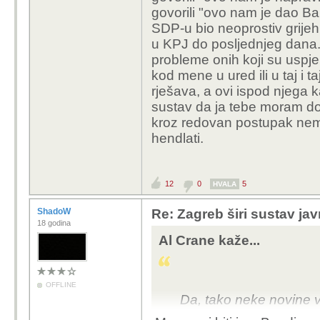
govorili "ovo nam je dao Ba
SDP-u bio neoprostiv grijeh 
u KPJ do posljednjeg dana. 
probleme onih koji su uspjeli
kod mene u ured ili u taj i ta
rješava, a ovi ispod njega k
sustav da ja tebe moram dobi
kroz redovan postupak nema 
hendlati.
12
0
5
HVALA
ShadoW
Re: Zagreb širi sustav jav
18 godina
Al Crane kaže...
OFFLINE
Da, tako neke novine vo
tek dotepenec sa sumnj