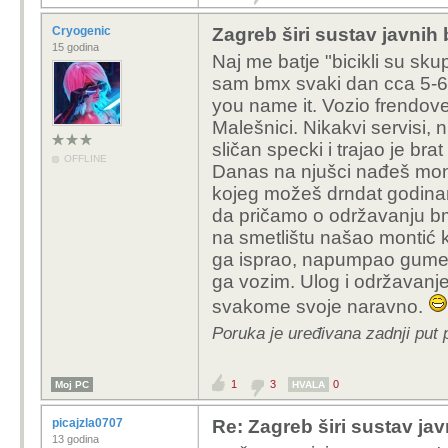
vožnji po pola sa
uslugu samo htio i
Cryogenic
Zagreb širi sustav javnih 
koristiti u budućno
15 godina
Naj me batje "bicikli su sk
prihvaćaju početnu
sam bmx svaki dan cca 5-6 go
za jednu vožnju, ali
you name it. Vozio frendove
Malešnici. Nikakvi servisi,
1. mislim da možemo pr
sličan specki i trajao je br
nabave bicikala". Zanim
OFFLINE
Danas na njušci nađeš mont
kako su se svi zakačili
kojeg možeš drndat godina
Tih 6k € NIJE cijena bi
da pričamo o održavanju b
jednog bicikla za traja
na smetlištu našao montić ko
Ajmo barem pokušati ra
ga isprao, napumpao gume, 
ga vozim. Ulog i održavanje
2. oko ovoga bih se slo
te tom višom cijenom z
svakome svoje naravno.
osjetno višu količinu no
Poruka je uređivana zadnji put 
Mogao bih se složiti da
1
3
0
Moj PC
HVALA
A o stvarnom korištenju
picajzla0707
Re: Zagreb širi sustav jav
da se usluga itekako ko
13 godina