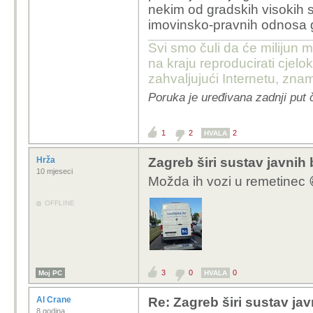
ogromnim proračunom. 
nekim od gradskih visokih 
provincije i razj*bao g
imovinsko-pravnih odnosa g
uhljebljivanjem, a sve 
Svi smo čuli da će milijun m
vlasti. Da je imalo poš
na kraju reproducirati cje
krumpire u zatvoru, n
zahvaljujući Internetu, znam
koja mu je omogućavala 
Poruka je uređivana zadnji put 
mu se mora priznati v
dugogodišnjeg plivan
1
2
2
HVALA
Hrža
Zagreb širi sustav javnih 
10 mjeseci
Možda ih vozi u remetinec 
OFFLINE
3
0
0
Moj PC
HVALA
Al Crane
Re: Zagreb širi sustav jav
8 godina