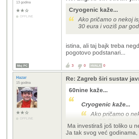
13 godina
Cryogenic kaže...
OFFLINE
Ako pričamo o nekoj isp
30 eura i voziš par go
istina, ali taj bajk treba ne
pogotovo podstanari...
3
0
0
Moj PC
HVALA
Hazar
Re: Zagreb širi sustav jav
15 godina
60nine kaže...
Cryogenic kaže...
Ako pričamo o neko
OFFLINE
za 20-30 eura i v
Ma investiraš još toliko u n
Ja tak svog već godinama, i