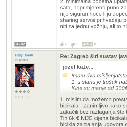
2. minimalna početna uplata
sata, neprimjereno puno za 
nije siguran hoće li ju uopće
sharing servisi prihvaćaju 
niti za jednu vožnju, ali to nij
0
0
0
Moj PC
HVALA
sudy_freak
Re: Zagreb širi sustav jav
15 godina
jozef kaže...
Imam dva mišljenja/sta
1. u startu je trošak na
Kine su manje od 300€ (n
kompletni sa sustavom
OFFLINE
1. mislim da možemo prestat
na alibabi). Istina, ovi s
bicikala". Zanimljivo kako s
opravdali višestruko ve
zakačili bez razlaganja što 
već bila prisutna kod 
Tih 6k € NIJE cijena bicikal
iskustva raznolika. U 
bicikla za trajanja ugovora 
istekle njihova usluga 