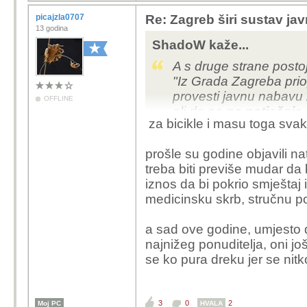
picajzla0707
Re: Zagreb širi sustav jav
13 godina
ShadoW kaže...
A s druge strane postoje
"Iz Grada Zagreba priop
provesti javnu nabavu 
OFFLINE
ali da
se na natječaje 
za bicikle i masu toga svaka
prošle su godine objavili nat
treba biti previše mudar da 
iznos da bi pokrio smještaj
medicinsku skrb, stručnu po
a sad ove godine, umjesto d
najnižeg ponuditelja, oni j
se ko pura dreku jer se nitko
3
0
2
Moj PC
HVALA