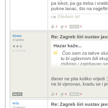
pa lokot, pa ga treba i vrat
pukne lanac, što na najjefti
Gledam te!
2
0
0
HVALA
60nine
Re: Zagreb širi sustav jav
13 godina
Hazar kaže...
OFFLINE
Čuo sam za takve slučaj
tu bi uglavnom bili sku
risikirao i zajebavao s
đaner ne pita koliko vrijedi :
ne bi vjerovao, kradu se i jef
2
0
0
Moj PC
HVALA
Hrža
Re: Zagreb širi sustav jav
10 mjeseci