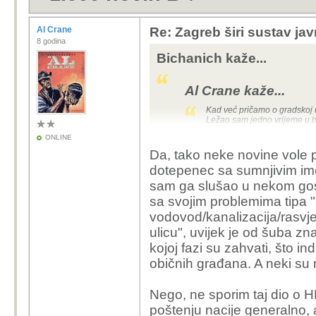
Al Crane
Re: Zagreb širi sustav jav
8 godina
Bichanich kaže...
Al Crane kaže...
Kad već pričamo o gradskoj u
Ležao sam jedno vrijeme u b
funkcionara u gradskoj upravi
ONLINE
ekstremno pošten, ne pitajt
Da, tako neke novine vole p
može biti diskreditirajuće
svačemu dotakli i njegovog p
dotepenec sa sumnjivim ime
Tomaševića, Bandića, familij
sam ga slušao u nekom gosto
državom) je golem i superzah
spremni da te rastrgaju i po
sa svojim problemima tipa 
u zubima, nego trebaš po malo 
vodovod/kanalizacija/rasvjet
posao a da te ne razapnu, pro
društvu općenito... a Bandera
ulicu", uvijek je od šuba 
napaćeni narod ovog grada, pr
nema dobre odnose s mafijom
kojoj fazi su zahvati, što i
baš najbolje među morskim p
običnih građana. A neki su m
može li i on potrajati koliko i
Ne trkeljaj za Bandića,
Nego, ne sporim taj dio o H
kriminalac koji je 20 g
poštenju nacije generalno, al