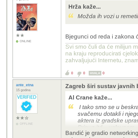
Hrža kaže...
Možda ih vozi u remet
Bjegunci od reda i zakona će
ONLINE
Svi smo čuli da će milijun m
na kraju reproducirati cje
zahvaljujući Internetu, znam
0
0
0
HVALA
ante_etna
Zagreb širi sustav javnih 
15 godina
Al Crane kaže...
I tako smo se u beskra
svačemu dotakli i njeg
aktera iz gradske upra
OFFLINE
Pripuz itd... uglavnom
Bandić je gradio networkin
državom) je golem i su