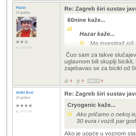
Hazar
Re: Zagreb širi sustav jav
15 godina
60nine kaže...
Hazar kaže...
Ma investiraš još t
OFFLINE
zgrade zavezan. J
Čuo sam za takve slučajeve, 
uglavnom bili skuplji bicikli
zajebavao se za bicikl od 5
imaš sreće, nama su ba
brave i zaključane sajl
0
0
0
od tad smo nove nosili n
HVALA
dok nam podrum nije d
Veliki Brat
Re: Zagreb širi sustav jav
bravom...
18 godina
Cryogenic kaže...
ljudi koji koriste Bajs 
OFFLINE
Ako pričamo o nekoj isp
ekstra 10 stvari (karik
30 eura i voziš par go
bicikla (iako ga većina 
stvar i vidim\čujem da g
Ako je uopće u voznom stanj