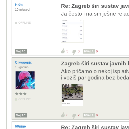
Hrža
Re: Zagreb širi sustav jav
10 mjeseci
Ja često i na smiješne rel
OFFLINE
3
0
0
Moj PC
HVALA
Cryogenic
Zagreb širi sustav javnih 
15 godina
Ako pričamo o nekoj isplati
i voziš par godina bez beda
OFFLINE
0
2
0
Moj PC
HVALA
60nine
Re: Zagreb širi sustav jav