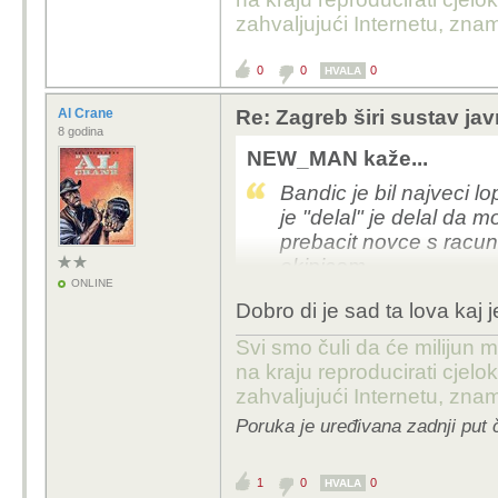
zahvaljujući Internetu, znam
U svakom slucaju, cini
zadnjih godina, ali ne 
0
0
0
HVALA
za vrijeme Bandica jos
kontinuirano, a i tad s
Al Crane
Re: Zagreb širi sustav jav
8 godina
Da ima jos puno stvari z
NEW_MAN kaže...
da bude pouzdaniji, itd
Bandic je bil najveci l
je "delal" je delal da 
prebacit novce s racun
ekipicom.
ONLINE
Sve kaj je taj lopov dal,
Dobro di je sad ta lova kaj
najbolje on je tak pric
ko da sve sam financira
Svi smo čuli da će milijun m
na kraju reproducirati cje
Nakral se za tri zivota 
zahvaljujući Internetu, znam
Poruka je uređivana zadnji put 
1
0
0
HVALA