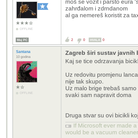
moš se vozit i parsto eura 
Jutarnji list - FOTO Ba
zahrđalom i zdrndanom
biciklima masovno dola
al ga nemereš koristit za taxi
OFFLINE
2
0
0
Moj PC
HVALA
Santana
Zagreb širi sustav javnih 
10 godina
Kaj se tice odrzavanja bicikl
Uz redovitu promjenu lanca 
nije tak skupo.
Uz malo brige trebaš samo p
OFFLINE
svaki sam napravit doma
Druga stvar su ovi bicikli koj
If Microsoft ever made a 
would be a vacuum cleaner