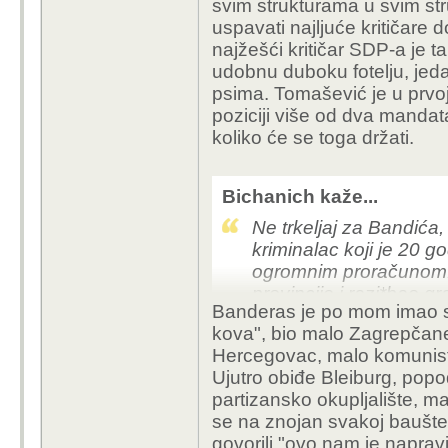
svim strukturama u svim stru
sve strane kruže morski
uspavati najljuće kritičare 
možeš uvijek biti Tarz
najžešći kritičar SDP-a je t
zubima, nego trebaš po m
udobnu duboku fotelju, jed
dobro da preživiš, tj. 
psima. Tomašević je u prvoj 
svrgnu, jer danas je na
poziciji više od dva mandat
općenito... a Banderas 
koliko će se toga držati.
podosta dobrog i za na
ili ne. I Tomašević je 
odnose s mafijom (bar
Bichanich kaže...
vremena) i ne pliva b
Ne trkeljaj za Bandića,
ja od mog cimera mogao 
kriminalac koji je 20 g
koliko i Bandić. Jer Eli
ogromnim proračunom. 
provincije i razj*bao g
Banderas je po mom imao sa
uhljebljivanjem, a sve 
kova", bio malo Zagrepčan
vlasti. Da je imalo poš
Hercegovac, malo komunis
krumpire u zatvoru, n
Ujutro obiđe Bleiburg, popo
koja mu je omogućavala 
partizansko okupljalište, m
mu se mora priznati v
se na znojan svakoj bauštel
dugogodišnjeg plivan
govorili "ovo nam je naprav