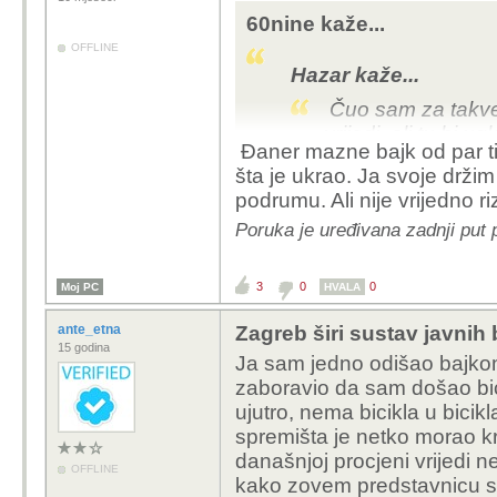
60nine kaže...
OFFLINE
Hazar kaže...
Čuo sam za takve 
vrijedi, ali tu bi u
Đaner mazne bajk od par tis
Sumnjam da bi netk
šta je ukrao. Ja svoje držim
50-100 eura.
podrumu. Ali nije vrijedno ri
Poruka je uređivana zadnji put 
đaner ne pita koliko vrij
ne bi vjerovao, kradu se
3
0
0
Moj PC
HVALA
ante_etna
Zagreb širi sustav javnih 
15 godina
Ja sam jedno odišao bajkom 
zaboravio da sam došao bic
ujutro, nema bicikla u bicikl
spremišta je netko morao kr
današnjoj procjeni vrijedi 
OFFLINE
kako zovem predstavnicu sta