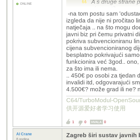
A s druge strane p
ONLINE
vjerovati)
-na tom postu sam 'odustao'
"Iz Grada Zagreba 
izgleda da nije ni pročitao l
pokušali provesti
natječaja .. na što mogu do
ljetovanja za tu s
javni biz pri čemu privatni di
nijedan ponuditel
pokriva subvencioniranu lin
cijena subvencioniranog dije
za bicikle i masu toga 
besplatno pokrivajući samo 
funkcionira već 3god.. ono, 
prošle su godine objavi
za što ima ili nema.
javio - ne treba biti pr
.. 450€ po osobi za tjedan 
jednostavno nije dovolj
invalidi itd, odgovarajući s
50-ero djece u kolicim
4.500€? može grad ili ne? 
podršku i 'razne aktivn
C64/TurboModul-OpenS
a sad ove godine, umje
供开源爱好者学习使用
najnižeg ponuditelja, 
- čude se ko pura dreku 
1
0
0
HVALA
Al Crane
Zagreb širi sustav javnih 
8 godina