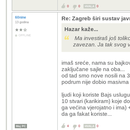
istina, ali taj bajk tre
0
0
0
gradu - pogotovo podst
HVALA
60nine
Re: Zagreb širi sustav jav
13 godina
Hazar kaže...
OFFLINE
Ma investiraš još tolik
zavezan. Ja tak svog v
imaš sreće, nama su bajkov
zaključane sajle na oba...
od tad smo nove nosili na 3.
podrum nije dobio masivna 
ljudi koji koriste Bajs uslu
10 stvari (karikiram) koje d
ga većina vjerojatno i ima) +
da ga fakat koriste...
4
0
0
Moj PC
HVALA