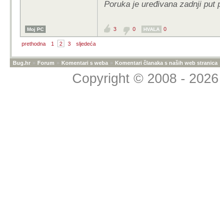
Poruka je uređivana zadnji put 
3
0
0
Moj PC
HVALA
prethodna
1
2
3
sljedeća
Bug.hr
»
Forum
»
Komentari s weba
»
Komentari članaka s naših web stranica
Copyright © 2008 - 2026 