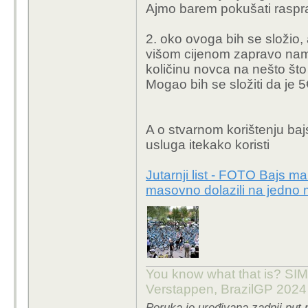
Ajmo barem pokušati rasprav
nestali?).
2. minimalna početna u
2. oko ovoga bih se složio, 
po pola sata, neprimj
višom cijenom zapravo nama
htio isprobati i nije sig
količinu novca na nešto što ć
Za to vrijeme neki car 
Mogao bih se složiti da je 
samo 5€ (što nije dovoljn
A o stvarnom korištenju baj
usluga itekako koristi
Jutarnji list - FOTO Bajs ma
masovno dolazili na jedno 
You know what that is? SIMP
Verstappen, BrazilGP 2024
Poruka je uređivana zadnji put 