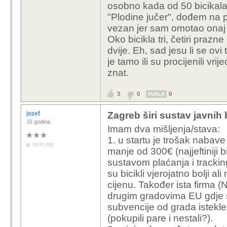
osobno kada od 50 bicikala
"Plodine jučer", dođem na pa
vezan jer sam omotao onaj 
Oko bicikla tri, četiri prazne
dvije. Eh, sad jesu li se ovi 
je tamo ili su procijenili vr
znat.
3
0
0
HVALA
jozef
Zagreb širi sustav javnih 
16 godina
Imam dva mišljenja/stava:
1. u startu je trošak nabave 
OFFLINE
manje od 300€ (najjeftiniji 
sustavom plaćanja i trackin
su bicikli vjerojatno bolji al
cijenu. Također ista firma (N
drugim gradovima EU gdje s
subvencije od grada istekle
(pokupili pare i nestali?).