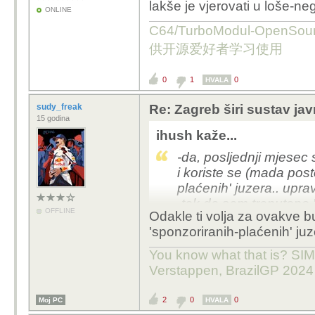
lakše je vjerovati u loše-ne
ONLINE
C64/TurboModul-OpenS
供开源爱好者学习使用
0
1
0
HVALA
sudy_freak
Re: Zagreb širi sustav jav
15 godina
ihush kaže...
-da, posljednji mjesec s
i koriste se (mada post
plaćenih' juzera.. uprav
-tak da sam trenutono 
OFFLINE
Odakle ti volja za ovakve 
ili lakše je vjerovati 
'sponzoriranih-plaćenih' juz
:) ..
You know what that is? SIMP
Verstappen, BrazilGP 2024
2
0
0
Moj PC
HVALA