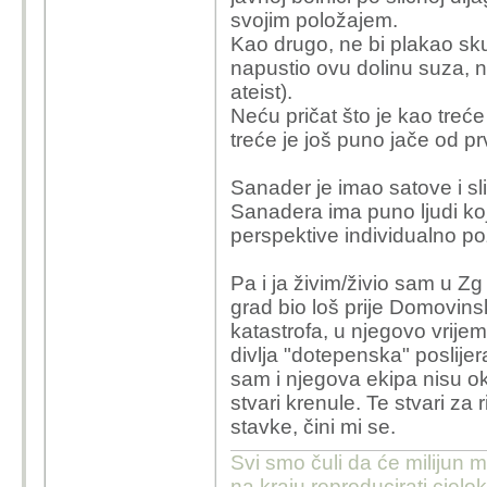
gostovanjima na rad
svojim položajem.
problemima tipa "
Kao drugo, ne bi plakao sk
vodovod/kanalizaci
napustio ovu dolinu suza, n
policajci/rode/last
ateist).
znao o čemu se ra
Neću pričat što je kao treće
su zahvati, što in
treće je još puno jače od pr
običnih građana. A
Sanader je imao satove i sli
Nego, ne sporim ta
Sanadera ima puno ljudi koji
govnima i poštenju 
perspektive individualno poz
bio u bolnici u so
(tipa
kapo
za rješa
Pa i ja živim/živio sam u Zg
odnosa gdje se vr
grad bio loš prije Domovins
katastrofa, u njegovo vrijem
Mogao si biti i sa Ba
divlja "dotepenska" poslijer
da govore istinu. Kako
sam i njegova ekipa nisu okor
cak i da je postena ne 
stvari krenule. Te stvari za
tesko za prihvatiti da j
stavke, čini mi se.
Stovise, sam si naveo d
bas najpozitivnije sto
Svi smo čuli da će milijun m
pa dobrim djelom i je, a
na kraju reproducirati cje