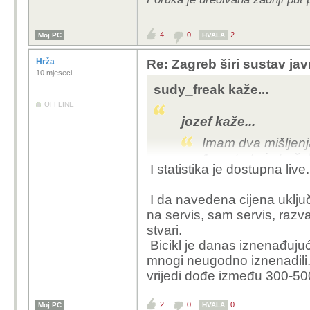
4
0
2
Moj PC
HVALA
Hrža
Re: Zagreb širi sustav jav
10 mjeseci
sudy_freak kaže...
OFFLINE
jozef kaže...
Imam dva mišljenj
1. u startu je troš
I statistika je dostupna live
bicikli iz Kine su 
ready bicikli, kom
I da navedena cijena uključ
su 110-120 dolara n
na servis, sam servis, razva
bolji ali ne toliko
stvari.
Također ista firma 
Bicikl je danas iznenađujuć
i u drugim gradov
mnogi neugodno iznenadili.
U Berlinu nakon št
vrijedi dođe između 300-50
usluga gotovo da vi
2. minimalna počet
2
0
0
Moj PC
HVALA