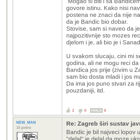
Mogao si biti i sa Bandice
gle; kad god sam ga s
govore istinu. Kako nisi na
su se javljali slušatelj
postena ne znaci da nije nai
vodovod/kanalizacija/ra
da je Bandic bio dobar.
u našu ulicu", uvijek j
Stovise, sam si naveo da je 
spremne odgovore u kojo
najpozitivnije sto mozes re
računa o problemima tz
djelom i je, ali bio je i Sana
čak i zahvaljivali.
U svakom slucaju, cini mi s
Nego, ne sporim taj dio
godina, ali ne mogu reci da
poštenju nacije generaln
Bandica jos prije (zivim u Z
sobi s nekim od gradsk
sam bio dosta mladi i jos ma
rješavanja zemljišnih 
Da ima jos puno stvari za ri
astronomske cifre)?
pouzdaniji, itd.
2
0
0
HVALA
NEW_MAN
Re: Zagreb širi sustav jav
18 godina
Bandic je bil najveci lopov 
"delal" je delal da moze ukr