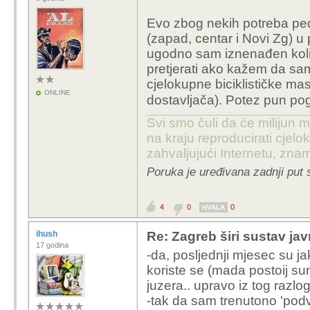
Evo zbog nekih potreba ped
(zapad, centar i Novi Zg) u p
ugodno sam iznenađen koli
pretjerati ako kažem da s
cjelokupne biciklističke ma
ONLINE
dostavljača). Potez pun p
Svi smo čuli da će milijun m
na kraju reproducirati cje
zahvaljujući Internetu, znam
Poruka je uređivana zadnji put 
4
0
0
HVALA
ihush
Re: Zagreb širi sustav jav
17 godina
-da, posljednji mjesec su jak
koriste se (mada postoij su
juzera.. upravo iz tog razlog
-tak da sam trenutono 'podvo