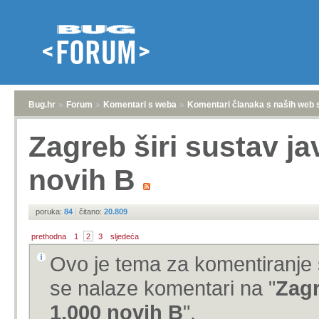
Bug.hr
»
Forum
»
Komentari s weba
»
Komentari članaka s naših web 
Zagreb širi sustav ja
novih B
poruka:
84
|
čitano:
20.809
prethodna
1
2
3
sljedeća
Ovo je tema za komentiranje 
se nalaze komentari na "
Zagr
1.000 novih B
".