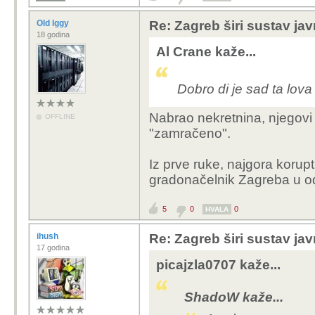
Old Iggy
Re: Zagreb širi sustav jav
18 godina
Al Crane kaže...
Dobro di je sad ta lova
Nabrao nekretnina, njegovi l
OFFLINE
"zamračeno".
Iz prve ruke, najgora korup
gradonačelnik Zagreba u od
5
0
0
HVALA
ihush
Re: Zagreb širi sustav jav
17 godina
picajzla0707 kaže...
ShadoW kaže...