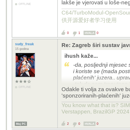
lakše je vjerovati u loše-ne
OFFLINE
C64/TurboModul-OpenS
供开源爱好者学习使用
0
1
0
HVALA
sudy_freak
Re: Zagreb širi sustav jav
15 godina
ihush kaže...
-da, posljednji mjesec s
i koriste se (mada post
plaćenih' juzera.. uprav
-tak da sam trenutono 
OFFLINE
Odakle ti volja za ovakve 
ili lakše je vjerovati 
'sponzoriranih-plaćenih' juz
:) ..
You know what that is? SIMP
Verstappen, BrazilGP 2024
2
0
0
Moj PC
HVALA