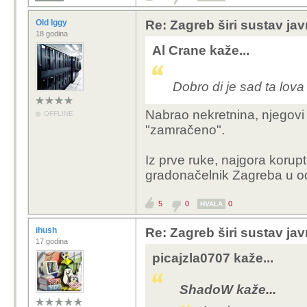
Old Iggy
Re: Zagreb širi sustav jav
18 godina
Al Crane kaže...
Dobro di je sad ta lova
Nabrao nekretnina, njegovi l
OFFLINE
"zamračeno".
Iz prve ruke, najgora korup
gradonačelnik Zagreba u od
5
0
0
HVALA
ihush
Re: Zagreb širi sustav jav
17 godina
picajzla0707 kaže...
ShadoW kaže...