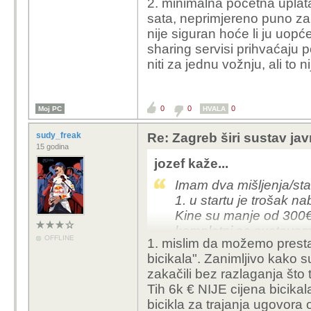
2. minimalna početna uplata
sata, neprimjereno puno za 
nije siguran hoće li ju uopće
sharing servisi prihvaćaju 
niti za jednu vožnju, ali to nij
0
0
0
Moj PC
HVALA
sudy_freak
Re: Zagreb širi sustav jav
15 godina
jozef kaže...
Imam dva mišljenja/sta
1. u startu je trošak na
Kine su manje od 300€ (n
kompletni sa sustavom
OFFLINE
1. mislim da možemo prestat
na alibabi). Istina, ovi s
bicikala". Zanimljivo kako s
opravdali višestruko ve
zakačili bez razlaganja što 
već bila prisutna kod 
Tih 6k € NIJE cijena bicikal
iskustva raznolika. U 
bicikla za trajanja ugovora 
istekle njihova usluga 