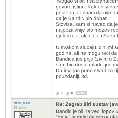
Mogao si biti i sa Bandice
gle; kad god sam ga s
govore istinu. Kako nisi na
su se javljali slušatelj
postena ne znaci da nije nai
vodovod/kanalizacija/ra
da je Bandic bio dobar.
u našu ulicu", uvijek j
Stovise, sam si naveo da je 
spremne odgovore u kojo
najpozitivnije sto mozes re
računa o problemima tz
djelom i je, ali bio je i Sana
čak i zahvaljivali.
U svakom slucaju, cini mi s
Nego, ne sporim taj dio
godina, ali ne mogu reci da
poštenju nacije generaln
Bandica jos prije (zivim u Z
sobi s nekim od gradsk
sam bio dosta mladi i jos ma
rješavanja zemljišnih 
Da ima jos puno stvari za ri
astronomske cifre)?
pouzdaniji, itd.
2
0
0
HVALA
NEW_MAN
Re: Zagreb širi sustav jav
18 godina
Bandic je bil najveci lopov 
"delal" je delal da moze ukr