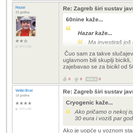
Hazar
Re: Zagreb širi sustav jav
15 godina
60nine kaže...
Hazar kaže...
Ma investiraš još t
OFFLINE
zgrade zavezan. J
Čuo sam za takve slučajeve, 
uglavnom bili skuplji bicikli
zajebavao se za bicikl od 5
imaš sreće, nama su ba
brave i zaključane sajl
0
0
0
od tad smo nove nosili n
HVALA
dok nam podrum nije d
Veliki Brat
Re: Zagreb širi sustav jav
bravom...
18 godina
Cryogenic kaže...
ljudi koji koriste Bajs 
OFFLINE
Ako pričamo o nekoj isp
ekstra 10 stvari (karik
30 eura i voziš par go
bicikla (iako ga većina 
stvar i vidim\čujem da g
Ako je uopće u voznom stanj