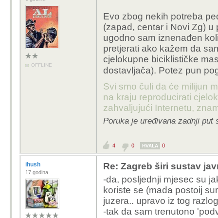
Evo zbog nekih potreba ped
(zapad, centar i Novi Zg) u p
ugodno sam iznenađen koli
pretjerati ako kažem da s
cjelokupne biciklističke ma
OFFLINE
dostavljača). Potez pun p
Svi smo čuli da će milijun m
na kraju reproducirati cje
zahvaljujući Internetu, znam
Poruka je uređivana zadnji put 
4
0
0
HVALA
ihush
Re: Zagreb širi sustav jav
17 godina
-da, posljednji mjesec su jak
koriste se (mada postoij su
juzera.. upravo iz tog razlog
-tak da sam trenutono 'podvo