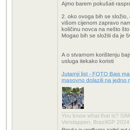
Ajmo barem pokušati rasprav
nestali?).
2. minimalna početna u
2. oko ovoga bih se složio, 
po pola sata, neprimj
višom cijenom zapravo nama
htio isprobati i nije sig
količinu novca na nešto što ć
Za to vrijeme neki car 
Mogao bih se složiti da je 
samo 5€ (što nije dovoljn
A o stvarnom korištenju baj
usluga itekako koristi
Jutarnji list - FOTO Bajs ma
masovno dolazili na jedno 
You know what that is? SIMP
Verstappen, BrazilGP 2024
Poruka je uređivana zadnji put 