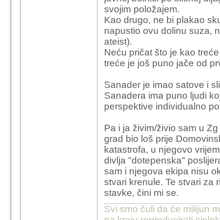
gostovanjima na rad
svojim položajem.
problemima tipa "
Kao drugo, ne bi plakao sk
vodovod/kanalizaci
napustio ovu dolinu suza, n
policajci/rode/last
ateist).
znao o čemu se ra
Neću pričat što je kao treće
su zahvati, što in
treće je još puno jače od pr
običnih građana. A
Sanader je imao satove i sli
Nego, ne sporim ta
Sanadera ima puno ljudi koji
govnima i poštenju 
perspektive individualno poz
bio u bolnici u so
(tipa
kapo
za rješa
Pa i ja živim/živio sam u Zg
odnosa gdje se vr
grad bio loš prije Domovins
katastrofa, u njegovo vrijem
Mogao si biti i sa Ba
divlja "dotepenska" poslijer
da govore istinu. Kako
sam i njegova ekipa nisu okor
cak i da je postena ne 
stvari krenule. Te stvari za
tesko za prihvatiti da j
stavke, čini mi se.
Stovise, sam si naveo d
bas najpozitivnije sto
Svi smo čuli da će milijun m
pa dobrim djelom i je, a
na kraju reproducirati cje