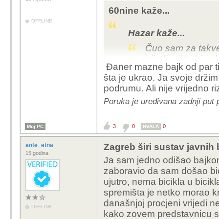
60nine kaže...
OFFLINE
Hazar kaže...
Čuo sam za takve 
vrijedi, ali tu bi u
Đaner mazne bajk od par tis
Sumnjam da bi netk
šta je ukrao. Ja svoje držim
50-100 eura.
podrumu. Ali nije vrijedno ri
Poruka je uređivana zadnji put 
đaner ne pita koliko vrij
ne bi vjerovao, kradu se
3
0
0
Moj PC
HVALA
ante_etna
Zagreb širi sustav javnih 
15 godina
Ja sam jedno odišao bajkom 
zaboravio da sam došao bic
ujutro, nema bicikla u bicikl
spremišta je netko morao kr
današnjoj procjeni vrijedi 
OFFLINE
kako zovem predstavnicu sta