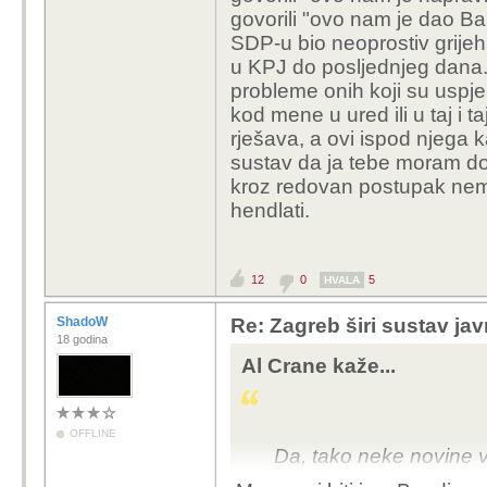
govorili "ovo nam je dao Ba
SDP-u bio neoprostiv grijeh 
u KPJ do posljednjeg dana. 
probleme onih koji su uspjeli
kod mene u ured ili u taj i ta
rješava, a ovi ispod njega k
sustav da ja tebe moram dobi
kroz redovan postupak nema 
hendlati.
12
0
5
HVALA
ShadoW
Re: Zagreb širi sustav jav
18 godina
Al Crane kaže...
OFFLINE
Da, tako neke novine vo
tek dotepenec sa sumnj