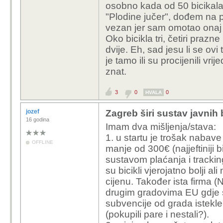
osobno kada od 50 bicikala
"Plodine jučer", dođem na pa
vezan jer sam omotao onaj 
Oko bicikla tri, četiri prazne
dvije. Eh, sad jesu li se ovi 
je tamo ili su procijenili vr
znat.
3
0
0
HVALA
jozef
Zagreb širi sustav javnih 
16 godina
Imam dva mišljenja/stava:
1. u startu je trošak nabave 
OFFLINE
manje od 300€ (najjeftiniji 
sustavom plaćanja i trackin
su bicikli vjerojatno bolji al
cijenu. Također ista firma (N
drugim gradovima EU gdje s
subvencije od grada istekle
(pokupili pare i nestali?).