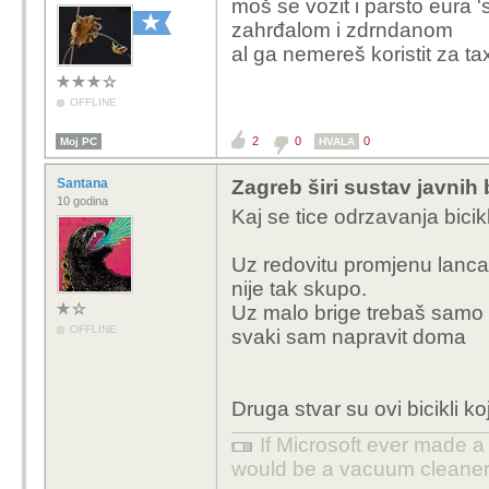
moš se vozit i parsto eura 
Jutarnji list - FOTO Ba
zahrđalom i zdrndanom
biciklima masovno dola
al ga nemereš koristit za taxi
OFFLINE
2
0
0
Moj PC
HVALA
Santana
Zagreb širi sustav javnih 
10 godina
Kaj se tice odrzavanja bicikl
Uz redovitu promjenu lanca 
nije tak skupo.
Uz malo brige trebaš samo p
OFFLINE
svaki sam napravit doma
Druga stvar su ovi bicikli koj
If Microsoft ever made a 
would be a vacuum cleaner