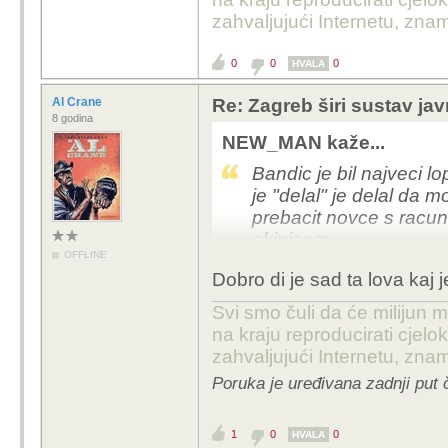
zahvaljujući Internetu, znam
U svakom slucaju, cini
zadnjih godina, ali ne 
0
0
0
HVALA
za vrijeme Bandica jos
kontinuirano, a i tad s
Al Crane
Re: Zagreb širi sustav jav
8 godina
Da ima jos puno stvari z
NEW_MAN kaže...
da bude pouzdaniji, itd
Bandic je bil najveci l
je "delal" je delal da 
prebacit novce s racun
ekipicom.
OFFLINE
Sve kaj je taj lopov dal,
Dobro di je sad ta lova kaj
najbolje on je tak pric
ko da sve sam financira
Svi smo čuli da će milijun m
na kraju reproducirati cje
Nakral se za tri zivota 
zahvaljujući Internetu, znam
Poruka je uređivana zadnji put 
1
0
0
HVALA