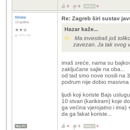
istina, ali taj bajk tre
0
0
0
gradu - pogotovo podst
HVALA
60nine
Re: Zagreb širi sustav jav
13 godina
Hazar kaže...
OFFLINE
Ma investiraš još tolik
zavezan. Ja tak svog v
imaš sreće, nama su bajkov
zaključane sajle na oba...
od tad smo nove nosili na 3.
podrum nije dobio masivna 
ljudi koji koriste Bajs uslu
10 stvari (karikiram) koje d
ga većina vjerojatno i ima) +
da ga fakat koriste...
4
0
0
Moj PC
HVALA