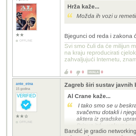
Hrža kaže...
Možda ih vozi u remet
Bjegunci od reda i zakona će
OFFLINE
Svi smo čuli da će milijun m
na kraju reproducirati cje
zahvaljujući Internetu, znam
0
0
0
HVALA
ante_etna
Zagreb širi sustav javnih 
15 godina
Al Crane kaže...
I tako smo se u beskra
svačemu dotakli i njeg
aktera iz gradske upra
OFFLINE
Pripuz itd... uglavnom
Bandić je gradio networkin
državom) je golem i su