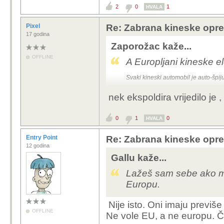
2
0
1
HVALA
Pixel
Re: Zabrana kineske opr
17 godina
Zaporožac kaže...
OFFLINE
A Europljani kineske e
Svaki kineski automobil je auto-špi
nek ekspoldira vrijedilo je ,
0
1
0
HVALA
Entry Point
Re: Zabrana kineske opr
12 godina
Gallu kaže...
Lažeš sam sebe ako mis
Europu.
Nije isto. Oni imaju previše 
OFFLINE
Ne vole EU, a ne europu. Čis