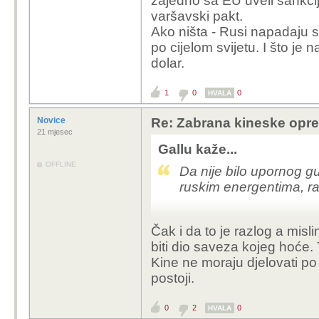
zajedno sa EU uveli sankci
varšavski pakt.
Ako ništa - Rusi napadaju s
po cijelom svijetu. I što je n
dolar.
1
0
0
HVALA
Novice
Re: Zabrana kineske opr
21 mjesec
Gallu kaže...
OFFLINE
Da nije bilo upornog g
ruskim energentima, rat
Čak i da to je razlog a mis
biti dio saveza kojeg hoće. 
Kine ne moraju djelovati 
postoji.
0
2
0
HVALA