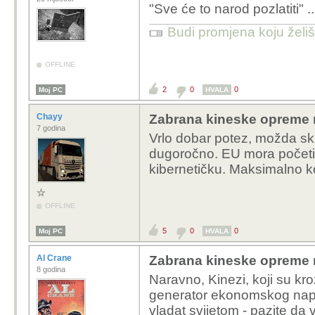
"Sve će to narod pozlatiti" ... 
Budi promjena koju želiš 
OFFLINE
2
0
0
Moj PC
HVALA
Chayy
Zabrana kineske opreme 
7 godina
Vrlo dobar potez, možda sku
dugoročno. EU mora početi b
kibernetičku. Maksimalno ko
OFFLINE
5
0
0
Moj PC
HVALA
Al Crane
Zabrana kineske opreme 
8 godina
Naravno, Kinezi, koji su kr
generator ekonomskog napretk
vladat svijetom - pazite da