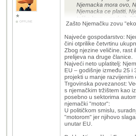
Njemacka mora ovo, N
Njemacka ce platiti, Nj
toliko love u zadnjih 2
OFFLINE
Zašto Njemačku zovu "ek
internet ratnike koji j
njenim spominjanjem?
Najveće gospodarstvo: Njem
čini otprilike četvrtinu uku
Zbog njezine veličine, rast
prelijeva na druge članice.
Najveći neto uplatitelj: Nj
EU – godišnje između 25 i 30
projekti u manje razvijenim
Trgovinska povezanost: Ve
s njemačkim tržištem kao izvo
posebno u sektorima automo
njemački "motor":
U političkom smislu, surad
"motorom" jer njihovo slaga
unutar EU.