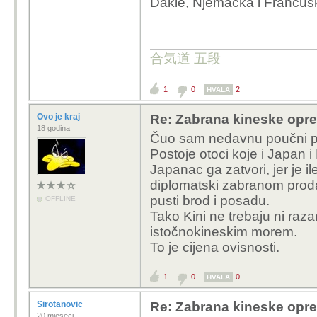
Dakle, Njemačka i Francus
合気道 五段
1
0
2
HVALA
Ovo je kraj
Re: Zabrana kineske opr
18 godina
Čuo sam nedavnu poučni pr
Postoje otoci koje i Japan i
Japanac ga zatvori, jer je i
diplomatski zabranom prod
pusti brod i posadu.
OFFLINE
Tako Kini ne trebaju ni raz
istočnokineskim morem.
To je cijena ovisnosti.
1
0
0
HVALA
Sirotanovic
Re: Zabrana kineske opr
20 mjeseci