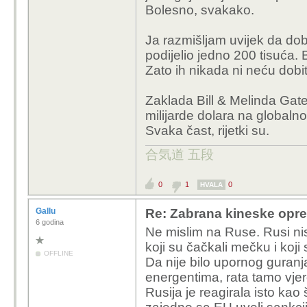
Bolesno, svakako.
Ja razmišljam uvijek da dob
podijelio jedno 200 tisuća. 
Zato ih nikada ni neću dobit
Zaklada Bill & Melinda Gate
milijarde dolara na globalno
Svaka čast, rijetki su.
合気道 五段
0
1
0
HVALA
Gallu
Re: Zabrana kineske opr
6 godina
Ne mislim na Ruse. Rusi nisu 
koji su čačkali mečku i koji s
OFFLINE
Da nije bilo upornog guran
energentima, rata tamo vjero
Rusija je reagirala isto kao