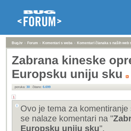
Bug.hr
»
Forum
»
Komentari s weba
»
Komentari članaka s naših web 
Zabrana kineske opr
Europsku uniju sku
poruka:
30
|
čitano:
6.699
1
Ovo je tema za komentiranje 
se nalaze komentari na "
Zabr
Europsku uniju sku
".