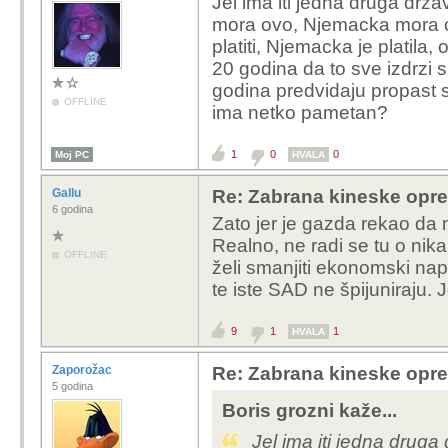
Jel ima iti jedna druga dr
mora ovo, Njemacka mora o
platiti, Njemacka je platila,
20 godina da to sve izdrzi s 
godina predvidaju propast
OFFLINE
ima netko pametan?
1
0
0
Moj PC
HVALA
Gallu
Re: Zabrana kineske opr
6 godina
Zato jer je gazda rekao da
Realno, ne radi se tu o nik
OFFLINE
želi smanjiti ekonomski na
te iste SAD ne špijuniraju. J
9
1
1
HVALA
Zaporožac
Re: Zabrana kineske opr
5 godina
Boris grozni kaže...
Jel ima iti jedna drug