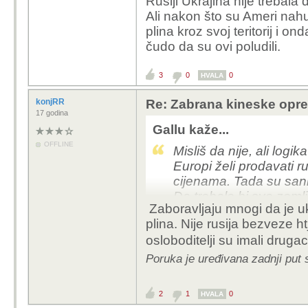
Rusiji Ukrajina nije trebala 
Ali nakon što su Ameri nahu
plina kroz svoj teritorij i ond
čudo da su ovi poludili.
3
0
0
HVALA
konjRR
Re: Zabrana kineske opr
17 godina
Gallu kaže...
OFFLINE
Misliš da nije, ali logi
Europi želi prodavati ru
cijenama. Tada su sank
Da trebale bi sve zemlj
Zaboravljaju mnogi da je ukr
i Venezuela, Iran i Kub
plina. Nije rusija bezveze ht
Licemjerje Europe je t
osloboditelji su imali druga
imperijalistima na kug
urušava.
Poruka je uređivana zadnji put 
Ne usudimo se osuditi 
protiv nas. Najveći pro
2
1
0
HVALA
koristimo kao rezervn