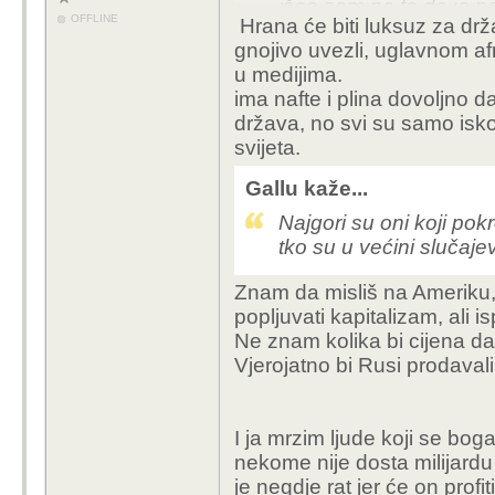
išao sam na to da je n
OFFLINE
Hrana će biti luksuz za dr
cijene sirovina plina i n
gnojivo uvezli, uglavnom af
koji imaju sirovine pli
u medijima.
sijati i plaćati skupo g
ima nafte i plina dovoljno 
luksuz ako se ovako na
država, no svi su samo iskor
svijeta.
Gallu kaže...
Najgori su oni koji pokr
tko su u većini slučaje
Znam da misliš na Ameriku,
popljuvati kapitalizam, ali 
Ne znam kolika bi cijena da 
Vjerojatno bi Rusi prodaval
I ja mrzim ljude koji se bog
nekome nije dosta milijardu 
je negdje rat jer će on profiti