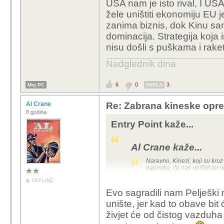
USA nam je isto rival, I USA 
žele uništiti ekonomiju EU j
zanima biznis, dok Kinu s
dominacija. Strategija koja
nisu došli s puškama i rake
Nadglednik dina
6
0
3
Moj PC
HVALA
Al Crane
Re: Zabrana kineske opr
8 godina
Entry Point kaže...
Al Crane kaže...
Naravno, Kinezi, koji su kro
napretka, će nas uništiti jer 
eksplodiraju pod dupetom, je
OFFLINE
Evo sagradili nam Pelješki 
unište, jer kad to obave bit
Naravno da žele vladati
živjet će od čistog vazduha k
ekonomiju kako bi ju p