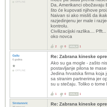
OFFLINE
Da, Amerikanci obožavaju Eu
što će kupovati njihove pro
Naivan si ako misliš da ikak
razjedinjenu jer male i raz
kontrolu.
Civilizacijski razlika.... Pff
oko novca
2
0
1
HVALA
Gallu
Re: Zabrana kineske opr
6 godina
Ako su ga mogle - zašto ni
postavljanje pilona te mase
OFFLINE
Jedina hrvatska firma koja je 
sa stranim partnerima jer op
su u stečaju. Toliko o tome
1
0
1
HVALA
Sirotanovic
Re: Zabrana kineske opr