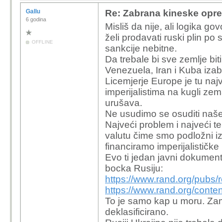
Gallu
Re: Zabrana kineske opr
6 godina
Misliš da nije, ali logika go
želi prodavati ruski plin po
OFFLINE
sankcije nebitne.
Da trebale bi sve zemlje bit
Venezuela, Iran i Kuba izab
Licemjerje Europe je tu naj
imperijalistima na kugli ze
urušava.
Ne usudimo se osuditi naše 
Najveći problem i najveći t
valutu čime smo podložni i
financiramo imperijalistič
Evo ti jedan javni dokument
bocka Rusiju:
https://www.rand.org/pubs/
https://www.rand.org/con
To je samo kap u moru. Zami
deklasificirano.