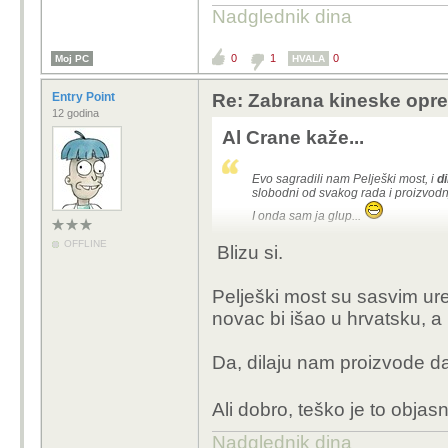
Nadglednik dina
0
1
0
Moj PC
HVALA
Entry Point
Re: Zabrana kineske opr
12 godina
Al Crane kaže...
Evo sagradili nam Pelješki most, i
d
slobodni od svakog rada i proizvodnje
I onda sam ja glup...
OFFLINE
Blizu si.
Pelješki most su sasvim ur
novac bi išao u hrvatsku, a
Da, dilaju nam proizvode da
Ali dobro, teško je to objas
Nadglednik dina