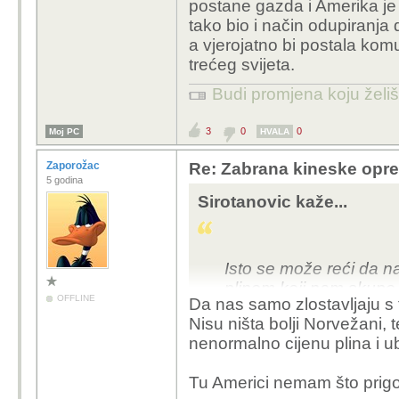
postane gazda i Amerika je
tako bio i način odupiranj
a vjerojatno bi postala komu
trećeg svijeta.
Budi promjena koju želiš 
3
0
0
Moj PC
HVALA
Zaporožac
Re: Zabrana kineske opr
5 godina
Sirotanovic kaže...
Isto se može reći da n
plinom koji nam skupo 
OFFLINE
Da nas samo zlostavljaju s 
tome nas ekonomski iscr
Nisu ništa bolji Norvežani, 
nenormalno cijenu plina i ub
Tu Americi nemam što prigov