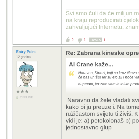
Svi smo čuli da će milijun m
na kraju reproducirati cje
zahvaljujući Internetu, znam
2
1
1
HVALA
Entry Point
Re: Zabrana kineske opr
12 godina
Al Crane kaže...
Naravno, Kinezi, koji su kroz čitav
će nas uništiti jer su eto zli i hoće 
dupetom, jer zato vam ih toliko prod
OFFLINE
Naravno da žele vladati svi
kako bi ju preuzeli. Na to
ružičastom svijetu ti živiš. 
vidi je: a) petokolonaš b) p
jednostavno glup