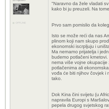
20 mjeseci
"Naravno da žele vladati sv
kako bi ju preuzeli. Na tom
OFFLINE
Prvo sam pomislio da kole
Isto se može reći da nas A
plinom koji nam skupo prod
ekonomski iscrpljuju i uništ
Ma nemamo prijatelja i jedni 
budemo potlačeni kmetovi. 
nema više vojne okupacije 
potlačenima ali ekonomska 
vođa će biti njihov čovjek i r
tako.
Dok Kina čini svijetu (u Afr
napravila Europi s Maršalov
pepela drugog svjetskog r