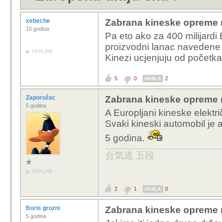
xebeche
Zabrana kineske opreme 
10 godina
Pa eto ako za 400 milijardi E
proizvodni lanac navedene 
OFFLINE
Kinezi ucjenjuju od početk
5
0
2
HVALA
Zaporožac
Zabrana kineske opreme 
5 godina
A Europljani kineske elektr
Svaki kineski automobil je 
5 godina.
合気道 五段
OFFLINE
2
1
0
HVALA
Boris grozni
Zabrana kineske opreme 
5 godina