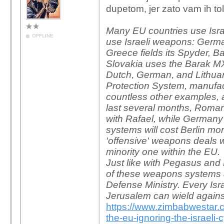
dupetom, jer zato vam ih to
Many EU countries use Israel
OFFLINE
use Israeli weapons: Germa
Greece fields its Spyder, B
Slovakia uses the Barak M
Dutch, German, and Lithuani
Protection System, manufac
countless other examples, 
last several months, Roman
with Rafael, while Germany's
systems will cost Berlin mor
'offensive' weapons deals wit
minority one within the EU.
Just like with Pegasus and P
of these weapons systems ar
Defense Ministry. Every Isra
Jerusalem can wield agains
https://www.zimbabwestar.
the-eu-ignoring-the-israeli-