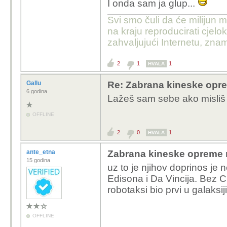
I onda sam ja glup...
kojem komunističkom ru
Svi smo čuli da će milijun m
neprijatelj, ništa drugo
na kraju reproducirati cje
nema o geopolitici i e
zahvaljujući Internetu, znam
USA nam je isto rival, I
entitet, ali ne žele uni
2
1
1
HVALA
i prvenstveno ih zani
Gallu
Re: Zabrana kineske opr
gospodarska dominacija
6 godina
Lažeš sam sebe ako misliš d
tisućama godina. To št
da nam nisu neprijatelji
OFFLINE
2
0
1
HVALA
ante_etna
Zabrana kineske opreme 
15 godina
uz to je njihov doprinos je 
Edisona i Da Vincija. Bez 
robotaksi bio prvi u galaksiji
OFFLINE