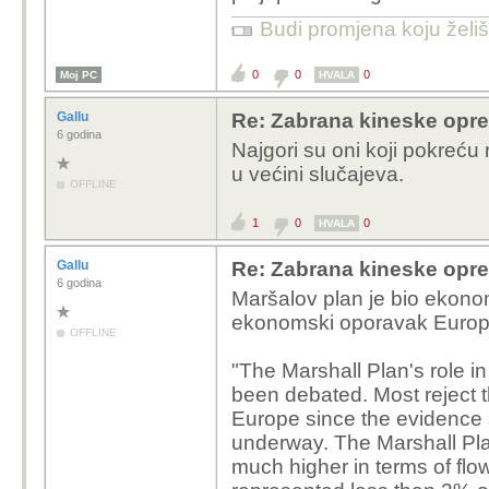
Budi promjena koju želiš 
0
0
0
Moj PC
HVALA
Gallu
Re: Zabrana kineske opr
6 godina
Najgori su oni koji pokreću r
u većini slučajeva.
OFFLINE
1
0
0
HVALA
Gallu
Re: Zabrana kineske opr
6 godina
Maršalov plan je bio ekono
ekonomski oporavak Europe
OFFLINE
"The Marshall Plan's role i
been debated. Most reject t
Europe since the evidence 
underway. The Marshall Plan
much higher in terms of fl