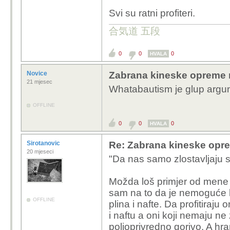
Svi su ratni profiteri.
合気道 五段
0
0
0
HVALA
Novice
Zabrana kineske opreme 
21 mjesec
Whatabautism je glup argu
OFFLINE
0
0
0
HVALA
Sirotanovic
Re: Zabrana kineske opr
20 mjeseci
"Da nas samo zlostavljaju s
Možda loš primjer od mene z
sam na to da je nemoguće ko
OFFLINE
plina i nafte. Da profitiraju 
i naftu a oni koji nemaju ne 
poljoprivredno gorivo. A hr