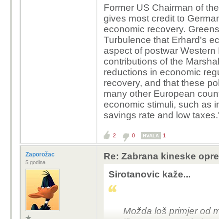
Former US Chairman of th
gives most credit to Germa
economic recovery. Greensp
Turbulence that Erhard's e
aspect of postwar Western
contributions of the Marshal
reductions in economic reg
recovery, and that these pol
many other European countrie
economic stimuli, such as i
savings rate and low taxes.
2
0
1
HVALA
Zaporožac
Re: Zabrana kineske opr
5 godina
Sirotanovic kaže...
Možda loš primjer od me