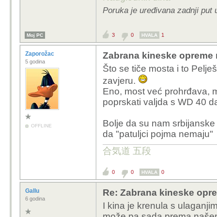
Poruka je uređivana zadnji put 
3
0
1
Moj PC
HVALA
Zaporožac
Zabrana kineske opreme 
5 godina
Što se tiče mosta i to Pelje
zavjeru.
Eno, most već prohrđava, m
poprskati valjda s WD 40 da 
Bolje da su nam srbijanske 
OFFLINE
da "patuljci pojma nemaju"
合気道 五段
0
0
0
HVALA
Gallu
Re: Zabrana kineske opr
6 godina
I kina je krenula s ulaganj
može pa sada prema našem 