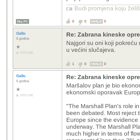
Budi promjena koju želiš 
0
0
0
Moj PC
HVALA
Gallu
Re: Zabrana kineske opr
6 godina
Najgori su oni koji pokreću r
u većini slučajeva.
OFFLINE
1
0
0
HVALA
Gallu
Re: Zabrana kineske opr
6 godina
Maršalov plan je bio ekono
ekonomski oporavak Europe
OFFLINE
"The Marshall Plan's role i
been debated. Most reject t
Europe since the evidence 
underway. The Marshall Plan
much higher in terms of fl