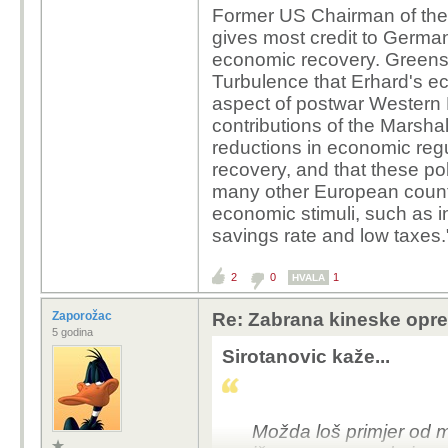
Former US Chairman of th
gives most credit to Germa
economic recovery. Greensp
Turbulence that Erhard's e
aspect of postwar Western
contributions of the Marshal
reductions in economic reg
recovery, and that these pol
many other European countrie
economic stimuli, such as i
savings rate and low taxes.
2
0
1
HVALA
Zaporožac
Re: Zabrana kineske opr
5 godina
Sirotanovic kaže...
Možda loš primjer od me