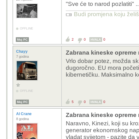
"Sve će to narod pozlatiti" ... 
Budi promjena koju želiš 
OFFLINE
2
0
0
Moj PC
HVALA
Chayy
Zabrana kineske opreme 
7 godina
Vrlo dobar potez, možda sku
dugoročno. EU mora početi b
kibernetičku. Maksimalno ko
OFFLINE
5
0
0
Moj PC
HVALA
Al Crane
Zabrana kineske opreme 
8 godina
Naravno, Kinezi, koji su kr
generator ekonomskog napretk
vladat svijetom - pazite da