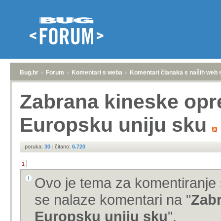
Bug.hr
»
Forum
»
Komentari s weba
»
Komentari članaka s naših web 
Zabrana kineske opr
Europsku uniju sku
poruka:
30
|
čitano:
6.720
1
Ovo je tema za komentiranje 
se nalaze komentari na "
Zabr
Europsku uniju sku
".