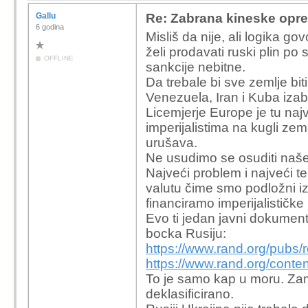
Gallu
Re: Zabrana kineske opr
6 godina
Misliš da nije, ali logika go
želi prodavati ruski plin po
OFFLINE
sankcije nebitne.
Da trebale bi sve zemlje bit
Venezuela, Iran i Kuba izab
Licemjerje Europe je tu naj
imperijalistima na kugli ze
urušava.
Ne usudimo se osuditi naše 
Najveći problem i najveći t
valutu čime smo podložni i
financiramo imperijalistič
Evo ti jedan javni dokument
bocka Rusiju:
https://www.rand.org/pubs/
https://www.rand.org/con
To je samo kap u moru. Zami
deklasificirano.