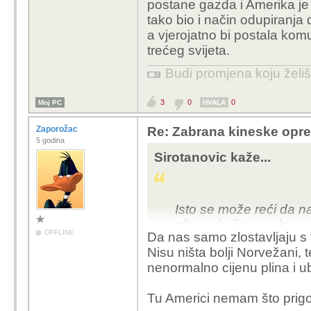
postane gazda i Amerika je
tako bio i način odupiranj
a vjerojatno bi postala komu
trećeg svijeta.
Budi promjena koju želiš 
3
0
0
Moj PC
HVALA
Zaporožac
Re: Zabrana kineske opr
5 godina
Sirotanovic kaže...
Isto se može reći da n
plinom koji nam skupo 
OFFLINE
Da nas samo zlostavljaju s 
tome nas ekonomski iscr
Nisu ništa bolji Norvežani, 
nenormalno cijenu plina i ub
Tu Americi nemam što prigov