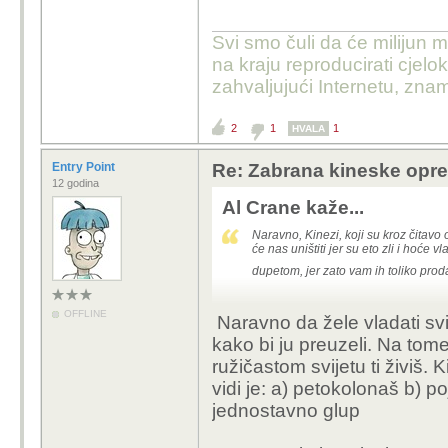
Svi smo čuli da će milijun m
na kraju reproducirati cje
zahvaljujući Internetu, znam
2
1
1
HVALA
Entry Point
Re: Zabrana kineske opr
12 godina
Al Crane kaže...
Naravno, Kinezi, koji su kroz čitav
će nas uništiti jer su eto zli i hoće 
dupetom, jer zato vam ih toliko prod
OFFLINE
Naravno da žele vladati svi
kako bi ju preuzeli. Na to
ružičastom svijetu ti živiš. 
vidi je: a) petokolonaš b) p
jednostavno glup