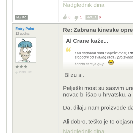
Nadglednik dina
0
1
0
Moj PC
HVALA
Entry Point
Re: Zabrana kineske opr
12 godina
Al Crane kaže...
Evo sagradili nam Pelješki most, i
d
slobodni od svakog rada i proizvodnje
I onda sam ja glup...
OFFLINE
Blizu si.
Pelješki most su sasvim ur
novac bi išao u hrvatsku, a
Da, dilaju nam proizvode da
Ali dobro, teško je to objas
Nadglednik dina