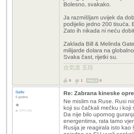
Bolesno, svakako.
Ja razmišljam uvijek da dob
podijelio jedno 200 tisuća. 
Zato ih nikada ni neću dobit
Zaklada Bill & Melinda Gate
milijarde dolara na globalno
Svaka čast, rijetki su.
合気道 五段
0
1
0
HVALA
Gallu
Re: Zabrana kineske opr
6 godina
Ne mislim na Ruse. Rusi nisu 
koji su čačkali mečku i koji s
OFFLINE
Da nije bilo upornog guran
energentima, rata tamo vjero
Rusija je reagirala isto kao