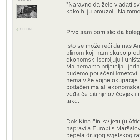
20 mjeseci
"Naravno da žele vladati sv
kako bi ju preuzeli. Na tom
OFFLINE
Prvo sam pomislio da kole
Isto se može reći da nas A
plinom koji nam skupo prod
ekonomski iscrpljuju i uništ
Ma nemamo prijatelja i jedni 
budemo potlačeni kmetovi. 
nema više vojne okupacije 
potlačenima ali ekonomska 
vođa će biti njihov čovjek i r
tako.
Dok Kina čini svijetu (u Afr
napravila Europi s Maršalov
pepela drugog svjetskog r