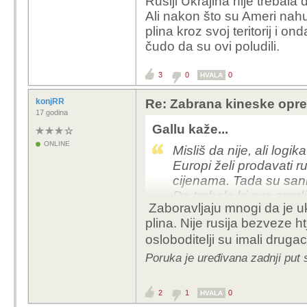
Rusiji Ukrajina nije trebala 
Ali nakon što su Ameri nahu
plina kroz svoj teritorij i ond
čudo da su ovi poludili.
3
0
0
HVALA
konjRR
Re: Zabrana kineske opr
17 godina
Gallu kaže...
ONLINE
Misliš da nije, ali logi
Europi želi prodavati ru
cijenama. Tada su sank
Da trebale bi sve zemlj
Zaboravljaju mnogi da je ukr
i Venezuela, Iran i Kub
plina. Nije rusija bezveze ht
Licemjerje Europe je t
osloboditelji su imali druga
imperijalistima na kug
urušava.
Poruka je uređivana zadnji put 
Ne usudimo se osuditi 
protiv nas. Najveći pro
2
1
0
HVALA
koristimo kao rezervn