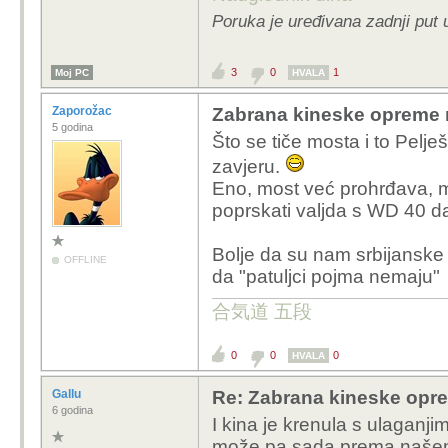
Poruka je uređivana zadnji put 
3
0
1
Moj PC
HVALA
Zaporožac
Zabrana kineske opreme 
5 godina
Što se tiče mosta i to Pelje
zavjeru.
Eno, most već prohrđava, m
poprskati valjda s WD 40 da 
Bolje da su nam srbijanske 
OFFLINE
da "patuljci pojma nemaju"
合気道 五段
0
0
0
HVALA
Gallu
Re: Zabrana kineske opr
6 godina
I kina je krenula s ulaganj
može pa sada prema našem 