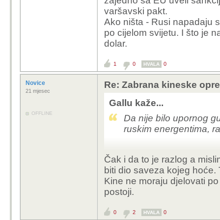
zajedno sa EU uveli sankci
varšavski pakt.
Ako ništa - Rusi napadaju s
po cijelom svijetu. I što je n
dolar.
1
0
0
HVALA
Novice
Re: Zabrana kineske opr
21 mjesec
Gallu kaže...
OFFLINE
Da nije bilo upornog g
ruskim energentima, rat
Čak i da to je razlog a mis
biti dio saveza kojeg hoće. 
Kine ne moraju djelovati 
postoji.
0
2
0
HVALA