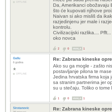
OFFLINE
Da, Amerikanci obožavaju Eu
što će kupovati njihove pro
Naivan si ako misliš da ikak
razjedinjenu jer male i raz
kontrolu.
Civilizacijski razlika.... Pff
oko novca
2
0
1
HVALA
Gallu
Re: Zabrana kineske opr
6 godina
Ako su ga mogle - zašto ni
postavljanje pilona te mase
OFFLINE
Jedina hrvatska firma koja je 
sa stranim partnerima jer op
su u stečaju. Toliko o tome
1
0
1
HVALA
Sirotanovic
Re: Zabrana kineske opr