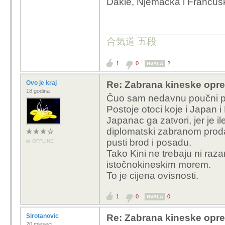
Dakle, Njemačka i Francus
合気道 五段
1
0
2
HVALA
Ovo je kraj
Re: Zabrana kineske opr
18 godina
Čuo sam nedavnu poučni pr
Postoje otoci koje i Japan i
Japanac ga zatvori, jer je i
diplomatski zabranom prod
pusti brod i posadu.
OFFLINE
Tako Kini ne trebaju ni raz
istočnokineskim morem.
To je cijena ovisnosti.
1
0
0
HVALA
Sirotanovic
Re: Zabrana kineske opr
20 mjeseci