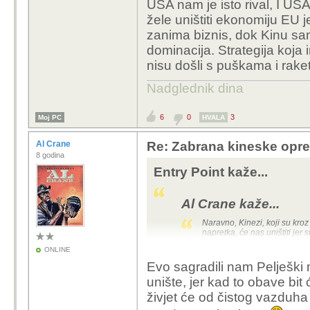
USA nam je isto rival, I USA 
žele uništiti ekonomiju EU j
zanima biznis, dok Kinu s
dominacija. Strategija koja
nisu došli s puškama i rake
Nadglednik dina
6
0
3
Moj PC
HVALA
Al Crane
Re: Zabrana kineske opr
8 godina
Entry Point kaže...
Al Crane kaže...
Naravno, Kinezi, koji su kro
napretka, će nas uništiti jer 
eksplodiraju pod dupetom, je
ONLINE
Evo sagradili nam Pelješki 
unište, jer kad to obave bit
Naravno da žele vladati
živjet će od čistog vazduha k
ekonomiju kako bi ju p