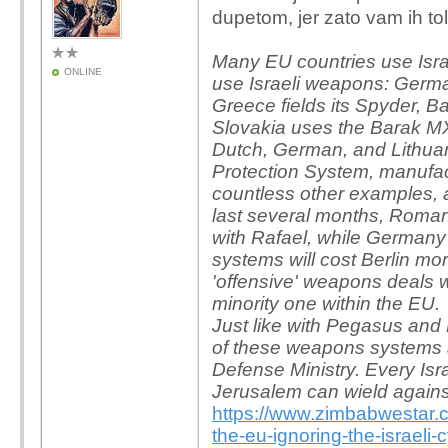
dupetom, jer zato vam ih to
Many EU countries use Israel
ONLINE
use Israeli weapons: Germa
Greece fields its Spyder, B
Slovakia uses the Barak M
Dutch, German, and Lithuani
Protection System, manufac
countless other examples, 
last several months, Roman
with Rafael, while Germany's
systems will cost Berlin mor
'offensive' weapons deals wit
minority one within the EU.
Just like with Pegasus and P
of these weapons systems ar
Defense Ministry. Every Isra
Jerusalem can wield agains
https://www.zimbabwestar.
the-eu-ignoring-the-israeli-