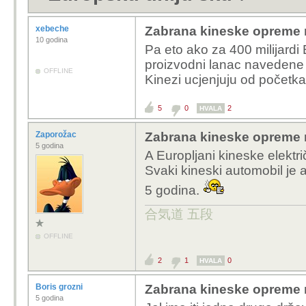
xebeche
Zabrana kineske opreme 
10 godina
Pa eto ako za 400 milijardi E
proizvodni lanac navedene 
OFFLINE
Kinezi ucjenjuju od početk
5
0
2
HVALA
Zaporožac
Zabrana kineske opreme 
5 godina
A Europljani kineske elektr
Svaki kineski automobil je 
5 godina.
合気道 五段
OFFLINE
2
1
0
HVALA
Boris grozni
Zabrana kineske opreme 
5 godina