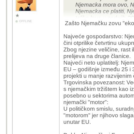
Njemacka mora ovo, N
Njemacka ce platiti, Nj
toliko love u zadnjih 2
OFFLINE
Zašto Njemačku zovu "ek
internet ratnike koji j
njenim spominjanjem?
Najveće gospodarstvo: Njem
čini otprilike četvrtinu uku
Zbog njezine veličine, rast
prelijeva na druge članice.
Najveći neto uplatitelj: Nj
EU – godišnje između 25 i 30
projekti u manje razvijenim
Trgovinska povezanost: Ve
s njemačkim tržištem kao izvo
posebno u sektorima automo
njemački "motor":
U političkom smislu, surad
"motorom" jer njihovo slaga
unutar EU.