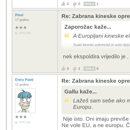
2
0
1
HVALA
Pixel
Re: Zabrana kineske opr
17 godina
Zaporožac kaže...
OFFLINE
A Europljani kineske e
Svaki kineski automobil je auto-špi
nek ekspoldira vrijedilo je ,
0
1
0
HVALA
Entry Point
Re: Zabrana kineske opr
12 godina
Gallu kaže...
Lažeš sam sebe ako mis
Europu.
Nije isto. Oni imaju previše 
OFFLINE
Ne vole EU, a ne europu. Čis