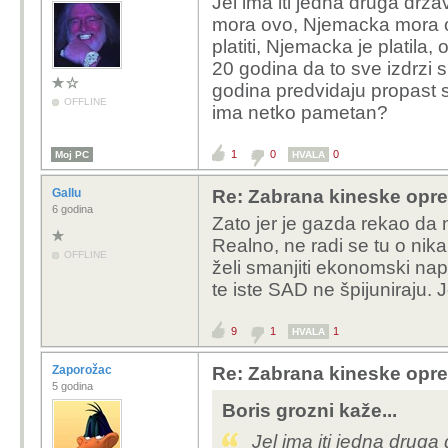
Jel ima iti jedna druga dr
mora ovo, Njemacka mora o
platiti, Njemacka je platila,
20 godina da to sve izdrzi s 
godina predvidaju propast
OFFLINE
ima netko pametan?
1
0
0
Moj PC
HVALA
Gallu
Re: Zabrana kineske opr
6 godina
Zato jer je gazda rekao da
Realno, ne radi se tu o nik
OFFLINE
želi smanjiti ekonomski na
te iste SAD ne špijuniraju. J
9
1
1
HVALA
Zaporožac
Re: Zabrana kineske opr
5 godina
Boris grozni kaže...
Jel ima iti jedna drug