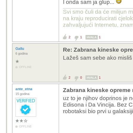
I onda sam ja glup...
kojem komunističkom ru
Svi smo čuli da će milijun m
neprijatelj, ništa drugo
na kraju reproducirati cje
nema o geopolitici i e
zahvaljujući Internetu, znam
USA nam je isto rival, I
entitet, ali ne žele uni
2
1
1
HVALA
i prvenstveno ih zani
Gallu
Re: Zabrana kineske opr
gospodarska dominacija
6 godina
Lažeš sam sebe ako misliš d
tisućama godina. To št
da nam nisu neprijatelji
OFFLINE
2
0
1
HVALA
ante_etna
Zabrana kineske opreme 
15 godina
uz to je njihov doprinos je 
Edisona i Da Vincija. Bez 
robotaksi bio prvi u galaksiji
OFFLINE