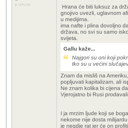
išao sam na to da je n
OFFLINE
Hrana će biti luksuz za dr
cijene sirovina plina i n
gnojivo uvezli, uglavnom af
koji imaju sirovine pli
u medijima.
sijati i plaćati skupo g
ima nafte i plina dovoljno 
luksuz ako se ovako na
država, no svi su samo iskor
svijeta.
Gallu kaže...
Najgori su oni koji pokr
tko su u većini slučaje
Znam da misliš na Ameriku,
popljuvati kapitalizam, ali 
Ne znam kolika bi cijena da 
Vjerojatno bi Rusi prodaval
I ja mrzim ljude koji se bog
nekome nije dosta milijardu 
je negdje rat jer će on profiti