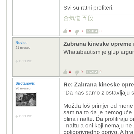
Svi su ratni profiteri.
合気道 五段
0
0
0
HVALA
Novice
Zabrana kineske opreme 
21 mjesec
Whatabautism je glup argu
OFFLINE
0
0
0
HVALA
Sirotanovic
Re: Zabrana kineske opr
20 mjeseci
"Da nas samo zlostavljaju s
Možda loš primjer od mene z
sam na to da je nemoguće ko
OFFLINE
plina i nafte. Da profitiraju 
i naftu a oni koji nemaju ne 
poljoprivredno gorivo. A hr