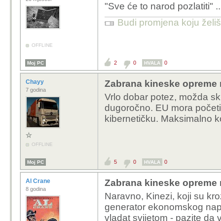
"Sve će to narod pozlatiti" ... 
Budi promjena koju želiš 
OFFLINE
2
0
0
Moj PC
HVALA
Chayy
Zabrana kineske opreme 
7 godina
Vrlo dobar potez, možda sku
dugoročno. EU mora početi b
kibernetičku. Maksimalno ko
OFFLINE
5
0
0
Moj PC
HVALA
Al Crane
Zabrana kineske opreme 
8 godina
Naravno, Kinezi, koji su kr
generator ekonomskog napretk
vladat svijetom - pazite da