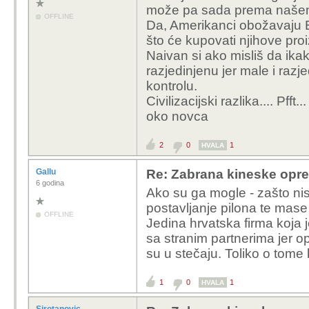
može pa sada prema našem 
OFFLINE
Da, Amerikanci obožavaju Eu
što će kupovati njihove pro
Naivan si ako misliš da ikak
razjedinjenu jer male i raz
kontrolu.
Civilizacijski razlika.... Pff
oko novca
2
0
1
HVALA
Gallu
Re: Zabrana kineske opr
6 godina
Ako su ga mogle - zašto ni
postavljanje pilona te mase
OFFLINE
Jedina hrvatska firma koja je 
sa stranim partnerima jer op
su u stečaju. Toliko o tome
1
0
1
HVALA