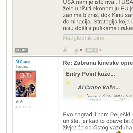
USA nam je isto rival, I USA 
žele uništiti ekonomiju EU j
zanima biznis, dok Kinu s
dominacija. Strategija koja
nisu došli s puškama i rake
Nadglednik dina
6
0
3
Moj PC
HVALA
Al Crane
Re: Zabrana kineske opr
8 godina
Entry Point kaže...
Al Crane kaže...
Naravno, Kinezi, koji su kro
napretka, će nas uništiti jer 
eksplodiraju pod dupetom, je
OFFLINE
Evo sagradili nam Pelješki 
unište, jer kad to obave bit
Naravno da žele vladati
živjet će od čistog vazduha k
ekonomiju kako bi ju p