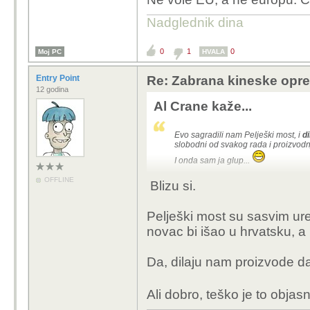
Nadglednik dina
0
1
0
Moj PC
HVALA
Entry Point
Re: Zabrana kineske opr
12 godina
Al Crane kaže...
Evo sagradili nam Pelješki most, i
d
slobodni od svakog rada i proizvodnje
I onda sam ja glup...
OFFLINE
Blizu si.
Pelješki most su sasvim ur
novac bi išao u hrvatsku, a
Da, dilaju nam proizvode da
Ali dobro, teško je to objas