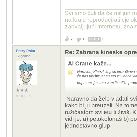
Svi smo čuli da će milijun m
na kraju reproducirati cje
zahvaljujući Internetu, znam
2
1
1
HVALA
Entry Point
Re: Zabrana kineske opr
12 godina
Al Crane kaže...
Naravno, Kinezi, koji su kroz čitav
će nas uništiti jer su eto zli i hoće 
dupetom, jer zato vam ih toliko prod
OFFLINE
Naravno da žele vladati svi
kako bi ju preuzeli. Na to
ružičastom svijetu ti živiš. 
vidi je: a) petokolonaš b) p
jednostavno glup