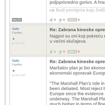
poljoprivredno gorivo. A hr
Budi promjena koju želiš 
0
0
0
Moj PC
HVALA
Gallu
Re: Zabrana kineske opr
6 godina
Najgori su oni koji pokreću r
u većini slučajeva.
OFFLINE
1
0
0
HVALA
Gallu
Re: Zabrana kineske opr
6 godina
Maršalov plan je bio ekono
ekonomski oporavak Europe
OFFLINE
"The Marshall Plan's role i
been debated. Most reject t
Europe since the evidence 
underway. The Marshall Plan
much higher in terms of fl