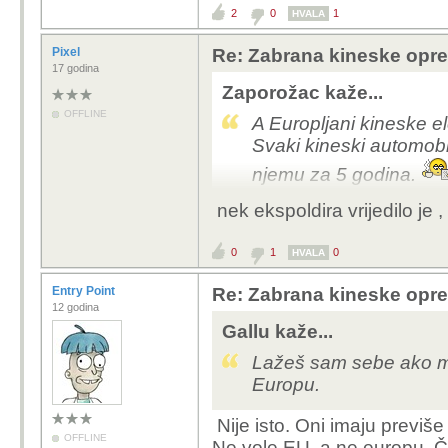
2
0
1
HVALA
Pixel
Re: Zabrana kineske opr
17 godina
Zaporožac kaže...
OFFLINE
A Europljani kineske e
Svaki kineski automobil
njemu za 5 godina.
nek ekspoldira vrijedilo je ,
0
1
0
HVALA
Entry Point
Re: Zabrana kineske opr
12 godina
Gallu kaže...
Lažeš sam sebe ako mis
Europu.
Nije isto. Oni imaju previše 
OFFLINE
Ne vole EU, a ne europu. Čis