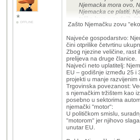
Njemacka mora ovo, N
Njemacka ce platiti, Nj
toliko love u zadnjih 2
OFFLINE
Zašto Njemačku zovu "ek
internet ratnike koji j
njenim spominjanjem?
Najveće gospodarstvo: Njem
čini otprilike četvrtinu uku
Zbog njezine veličine, rast
prelijeva na druge članice.
Najveći neto uplatitelj: Nj
EU – godišnje između 25 i 30
projekti u manje razvijenim
Trgovinska povezanost: Ve
s njemačkim tržištem kao izvo
posebno u sektorima automo
njemački "motor":
U političkom smislu, surad
"motorom" jer njihovo slaga
unutar EU.