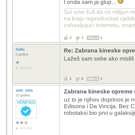
I onda sam ja glup...
kojem komunističkom ru
Svi smo čuli da će milijun m
neprijatelj, ništa drugo
na kraju reproducirati cje
nema o geopolitici i e
zahvaljujući Internetu, znam
USA nam je isto rival, I
entitet, ali ne žele uni
2
1
1
HVALA
i prvenstveno ih zani
Gallu
Re: Zabrana kineske opr
gospodarska dominacija
6 godina
Lažeš sam sebe ako misliš d
tisućama godina. To št
da nam nisu neprijatelji
OFFLINE
2
0
1
HVALA
ante_etna
Zabrana kineske opreme 
15 godina
uz to je njihov doprinos je 
Edisona i Da Vincija. Bez 
robotaksi bio prvi u galaksiji
OFFLINE