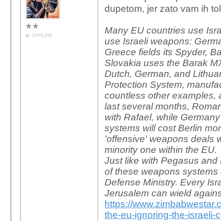
dupetom, jer zato vam ih to
Many EU countries use Israel
OFFLINE
use Israeli weapons: Germa
Greece fields its Spyder, B
Slovakia uses the Barak M
Dutch, German, and Lithuani
Protection System, manufac
countless other examples, 
last several months, Roman
with Rafael, while Germany's
systems will cost Berlin mor
'offensive' weapons deals wit
minority one within the EU.
Just like with Pegasus and P
of these weapons systems ar
Defense Ministry. Every Isra
Jerusalem can wield agains
https://www.zimbabwestar.
the-eu-ignoring-the-israeli-