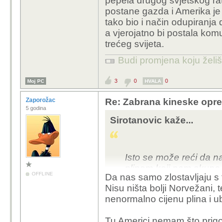
pepela drugog svjetskog r
postane gazda i Amerika je
tako bio i način odupiranj
a vjerojatno bi postala komu
trećeg svijeta.
Budi promjena koju želiš 
3
0
0
Moj PC
HVALA
Zaporožac
Re: Zabrana kineske opr
5 godina
Sirotanovic kaže...
Isto se može reći da n
plinom koji nam skupo 
OFFLINE
Da nas samo zlostavljaju s 
tome nas ekonomski iscr
Nisu ništa bolji Norvežani, 
nenormalno cijenu plina i ub
Tu Americi nemam što prigov