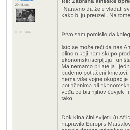
Sirotanovic
Re: Zabrana kineske opr
20 mjeseci
"Naravno da žele vladati sv
kako bi ju preuzeli. Na tom
OFFLINE
Prvo sam pomislio da kole
Isto se može reći da nas A
plinom koji nam skupo prod
ekonomski iscrpljuju i uništ
Ma nemamo prijatelja i jedni 
budemo potlačeni kmetovi. 
nema više vojne okupacije 
potlačenima ali ekonomska 
vođa će biti njihov čovjek i r
tako.
Dok Kina čini svijetu (u Afr
napravila Europi s Maršalov