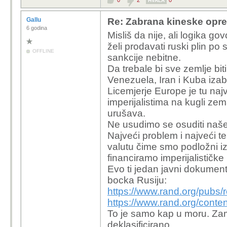
0
2
0
HVALA
Gallu
Re: Zabrana kineske opr
6 godina
Misliš da nije, ali logika go
želi prodavati ruski plin po
OFFLINE
sankcije nebitne.
Da trebale bi sve zemlje bit
Venezuela, Iran i Kuba izab
Licemjerje Europe je tu naj
imperijalistima na kugli ze
urušava.
Ne usudimo se osuditi naše 
Najveći problem i najveći t
valutu čime smo podložni i
financiramo imperijalistič
Evo ti jedan javni dokument
bocka Rusiju:
https://www.rand.org/pubs/
https://www.rand.org/con
To je samo kap u moru. Zami
deklasificirano.