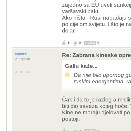
zajedno sa EU uveli sankci
varšavski pakt.
Ako ništa - Rusi napadaju s
po cijelom svijetu. I što je n
dolar.
1
0
0
HVALA
Novice
Re: Zabrana kineske opr
21 mjesec
Gallu kaže...
OFFLINE
Da nije bilo upornog g
ruskim energentima, rat
Čak i da to je razlog a mis
biti dio saveza kojeg hoće. 
Kine ne moraju djelovati 
postoji.