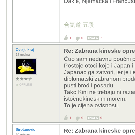
Dakle, Njemačka i Francus
合気道 五段
1
0
2
HVALA
Ovo je kraj
Re: Zabrana kineske opr
18 godina
Čuo sam nedavnu poučni pr
Postoje otoci koje i Japan i
Japanac ga zatvori, jer je i
diplomatski zabranom prod
pusti brod i posadu.
OFFLINE
Tako Kini ne trebaju ni raz
istočnokineskim morem.
To je cijena ovisnosti.
1
0
0
HVALA
Sirotanovic
Re: Zabrana kineske opr
20 mjeseci