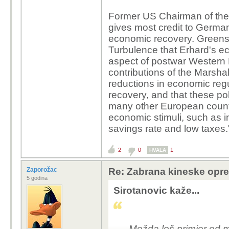
Former US Chairman of th
gives most credit to Germa
economic recovery. Greensp
Turbulence that Erhard's e
aspect of postwar Western
contributions of the Marshal
reductions in economic reg
recovery, and that these pol
many other European countrie
economic stimuli, such as i
savings rate and low taxes.
2
0
1
HVALA
Zaporožac
Re: Zabrana kineske opr
5 godina
Sirotanovic kaže...
Možda loš primjer od me