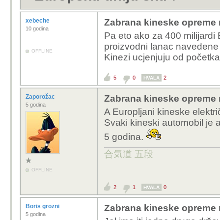
xebeche
Zabrana kineske opreme 
10 godina
Pa eto ako za 400 milijardi E
proizvodni lanac navedene 
OFFLINE
Kinezi ucjenjuju od početk
5
0
2
HVALA
Zaporožac
Zabrana kineske opreme 
5 godina
A Europljani kineske elektr
Svaki kineski automobil je 
5 godina.
合気道 五段
OFFLINE
2
1
0
HVALA
Boris grozni
Zabrana kineske opreme 
5 godina