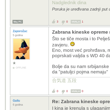
Nadglednik dina
Poruka je uređivana zadnji put 
3
0
1
Moj PC
HVALA
Zaporožac
Zabrana kineske opreme 
5 godina
Što se tiče mosta i to Pelje
zavjeru.
Eno, most već prohrđava, m
poprskati valjda s WD 40 da 
Bolje da su nam srbijanske 
OFFLINE
da "patuljci pojma nemaju"
合気道 五段
0
0
0
HVALA
Gallu
Re: Zabrana kineske opr
6 godina
I kina je krenula s ulaganj