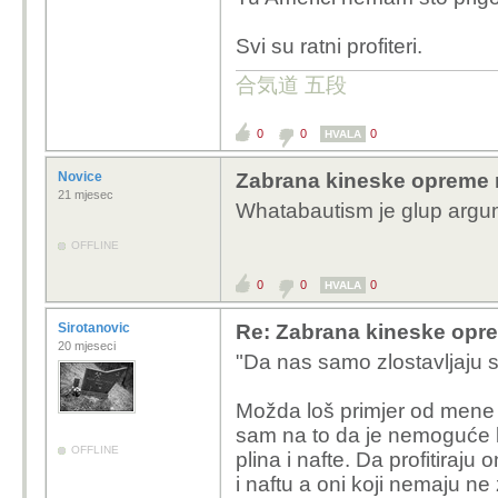
Svi su ratni profiteri.
合気道 五段
0
0
0
HVALA
Novice
Zabrana kineske opreme 
21 mjesec
Whatabautism je glup argu
OFFLINE
0
0
0
HVALA
Sirotanovic
Re: Zabrana kineske opr
20 mjeseci
"Da nas samo zlostavljaju s
Možda loš primjer od mene z
sam na to da je nemoguće ko
OFFLINE
plina i nafte. Da profitiraju 
i naftu a oni koji nemaju ne 