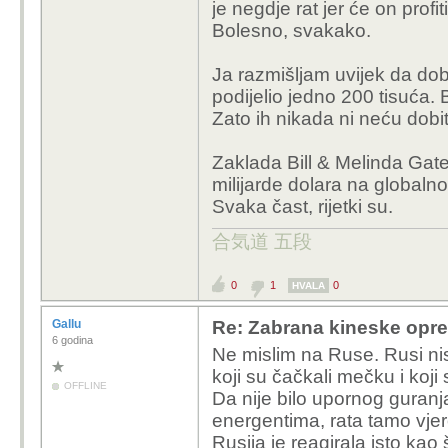
je negdje rat jer će on profiti
Bolesno, svakako.
Ja razmišljam uvijek da dob
podijelio jedno 200 tisuća. 
Zato ih nikada ni neću dobit
Zaklada Bill & Melinda Gate
milijarde dolara na globalno
Svaka čast, rijetki su.
合気道 五段
0
1
0
HVALA
Gallu
Re: Zabrana kineske opr
6 godina
Ne mislim na Ruse. Rusi nisu 
koji su čačkali mečku i koji s
OFFLINE
Da nije bilo upornog guran
energentima, rata tamo vjero
Rusija je reagirala isto kao