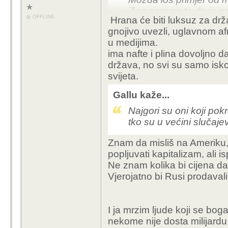
išao sam na to da je n
OFFLINE
Hrana će biti luksuz za dr
cijene sirovina plina i n
gnojivo uvezli, uglavnom af
koji imaju sirovine pli
u medijima.
sijati i plaćati skupo g
ima nafte i plina dovoljno 
luksuz ako se ovako na
država, no svi su samo iskor
svijeta.
Gallu kaže...
Najgori su oni koji pokr
tko su u većini slučaje
Znam da misliš na Ameriku,
popljuvati kapitalizam, ali 
Ne znam kolika bi cijena da 
Vjerojatno bi Rusi prodaval
I ja mrzim ljude koji se bog
nekome nije dosta milijardu 