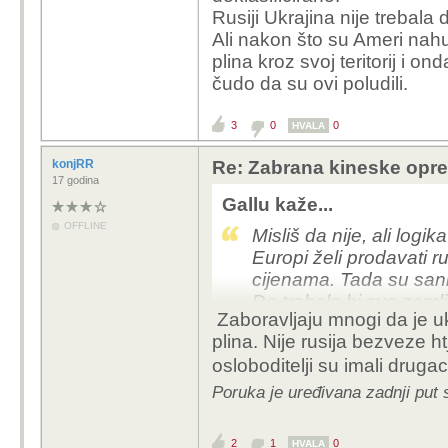
Rusiji Ukrajina nije trebala 
Ali nakon što su Ameri nahu
plina kroz svoj teritorij i ond
čudo da su ovi poludili.
3
0
0
HVALA
konjRR
Re: Zabrana kineske opr
17 godina
Gallu kaže...
OFFLINE
Misliš da nije, ali logi
Europi želi prodavati ru
cijenama. Tada su sank
Da trebale bi sve zemlj
Zaboravljaju mnogi da je ukr
i Venezuela, Iran i Kub
plina. Nije rusija bezveze ht
Licemjerje Europe je t
osloboditelji su imali druga
imperijalistima na kug
urušava.
Poruka je uređivana zadnji put 
Ne usudimo se osuditi 
protiv nas. Najveći pro
2
1
0
HVALA