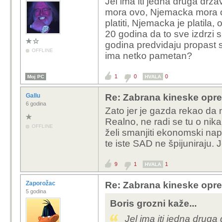
Jel ima iti jedna druga dr
mora ovo, Njemacka mora o
platiti, Njemacka je platila,
20 godina da to sve izdrzi s 
godina predvidaju propast
OFFLINE
ima netko pametan?
1
0
0
Moj PC
HVALA
Gallu
Re: Zabrana kineske opr
6 godina
Zato jer je gazda rekao da
Realno, ne radi se tu o nik
OFFLINE
želi smanjiti ekonomski na
te iste SAD ne špijuniraju. J
9
1
1
HVALA
Zaporožac
Re: Zabrana kineske opr
5 godina
Boris grozni kaže...
Jel ima iti jedna drug