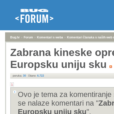
Bug.hr
»
Forum
»
Komentari s weba
»
Komentari članaka s naših web 
Zabrana kineske opr
Europsku uniju sku
poruka:
30
|
čitano:
6.722
1
Ovo je tema za komentiranje 
se nalaze komentari na "
Zabr
Europsku uniju sku
".