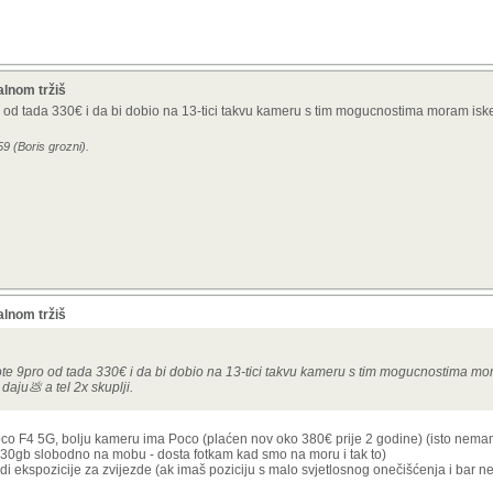
alnom tržiš
 od tada 330€ i da bi dobio na 13-tici takvu kameru s tim mogucnostima moram iske
9 (Boris grozni).
alnom tržiš
ote 9pro od tada 330€ i da bi dobio na 13-tici takvu kameru s tim mogucnostima mor
daju💩 a tel 2x skuplji.
o F4 5G, bolju kameru ima Poco (plaćen nov oko 380€ prije 2 godine) (isto nemam
 30gb slobodno na mobu - dosta fotkam kad smo na moru i tak to)
di ekspozicije za zvijezde (ak imaš poziciju s malo svjetlosnog onečišćenja i bar n