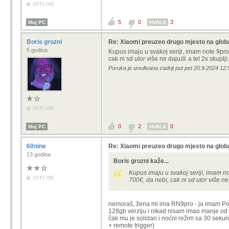
OFFLINE
5
0
3
Moj PC
HVALA
Boris grozni
Re: Xiaomi preuzeo drugo mjesto na glob
5 godina
Kupus imaju u svakoj seriji, imam note 9pro
cak ni sd utor više ne daju💩 a tel 2x skuplji.
Poruka je uređivana zadnji put pet 20.9.2024 12:5
OFFLINE
0
2
0
Moj PC
HVALA
60nine
Re: Xiaomi preuzeo drugo mjesto na glob
13 godina
Boris grozni kaže...
Kupus imaju u svakoj seriji, imam n
OFFLINE
700€, da nebi, cak ni sd utor više ne 
nemoraš, žena mi ima RN9pro - ja imam Poc
128gb verziju i nikad nisam imao manje od
čak mu je solidan i noćni režim sa 30 sekun
+ remote trigger)