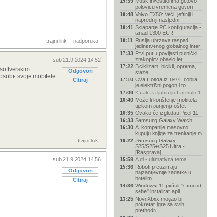
19:39
Musk investitorima gotovo
polovicu vremena govori
18:48
Volvo EX50: Veći, jeftiniji i
napredniji nasljedni
18:41
Sklapanje PC konfiguracija -
iznad 1300 EUR
18:11
Rusija ubrzava raspad
trajni link
nadporuka
jedinstvenog globalnog inter
17:33
Prvi put u povijesti putnički
zrakoplov obavio let
sub 21.9.2024 14:52
17:22
Biciklizam, bicikli, oprema,
softverskim
Odgovori
staze...
osobe svoje mobitele
17:10
Ova Honda iz 1974. dobila
Citiraj
je električni pogon i to
17:09
Kutak za ljubitelje Formule 1
16:40
Može li korištenje mobitela
tijekom punjenja oštet
16:35
Ovako će izgledati Pixel 11
16:33
Samsung Galaxy Watch
16:30
AI kompanije masovno
kupuju knjige za treniranje m
trajni link
16:22
Samsung Galaxy
S25/S25+/S25 Ultra -
[Rasprava]
sub 21.9.2024 14:56
15:59
Auti - ultimativna tema
15:36
Roboti preuzimaju
Odgovori
najzahtjevnije zadatke u
hotelim
Citiraj
14:36
Windowsi 11 počeli "sami od
sebe" instalirati apli
13:25
Novi Xbox mogao bi
pokretati igre sa svih
prethodn