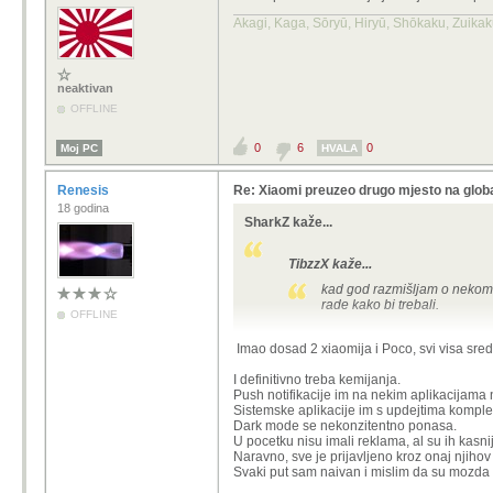
Akagi, Kaga, Sōryū, Hiryū, Shōkaku, Zuika
neaktivan
OFFLINE
0
6
0
Moj PC
HVALA
Renesis
Re: Xiaomi preuzeo drugo mjesto na glob
18 godina
SharkZ kaže...
TibzzX kaže...
kad god razmišljam o nekom 
rade kako bi trebali.
OFFLINE
Nema nikakvog kemijanja, android k
Imao dosad 2 xiaomija i Poco, svi visa sred
To si možda čitao prije 7-8 godina ka
mode.
I definitivno treba kemijanja.
Push notifikacije im na nekim aplikacijama n
Sistemske aplikacije im s updejtima kompl
Dark mode se nekonzitentno ponasa.
U pocetku nisu imali reklama, al su ih kasnij
Naravno, sve je prijavljeno kroz onaj njihov 
Svaki put sam naivan i mislim da su mozda po