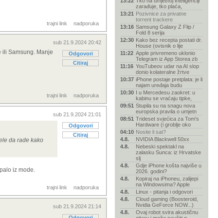
13:22
Tko na umjetnoj inteligenciji
zarađuje, tko plaća,
13:21
Pozivnice za privatne
torrent trackere
trajni link
nadporuka
13:16
Samsung Galaxy Z Flip /
Fold 8 serija
12:30
Kako bez recepta postati dr.
sub 21.9.2024 20:42
House (ovisnik o lije
ne ili Samsung. Manje
11:22
Apple privremeno uklonio
Odgovori
Telegram iz App Storea zb
Citiraj
11:16
YouTubeov udar na AI slop
donio kolateralne žrtve
10:37
iPhone postaje pretplata: je li
najam uređaja budu
10:30
I u Mercedesu zaokret: u
trajni link
nadporuka
kabinu se vraćaju tipke,
09:51
Stupila su na snagu nova
europska pravila o umjetn
sub 21.9.2024 21:01
08:51
Trideset svjećica za Tom's
Hardware (i groblje oko
Odgovori
04:10
Nosite li sat?
Citiraj
4.8.
NVIDIA Blackwell 50xx
ele da rade kako
4.8.
Nebeski spektakl na
zalasku Sunca: iz Hrvatske
slj
4.8.
Gdje iPhone košta najviše u
spalo iz mode.
2026. godini?
4.8.
Kopiraj na iPhoneu, zalijepi
na Windowsima? Apple
trajni link
nadporuka
4.8.
Linux - pitanja i odgovori
4.8.
Cloud gaming (Boosteroid,
Nvidia GeForce NOW...)
sub 21.9.2024 21:14
4.8.
Ovaj robot svira akustičnu
Odgovori