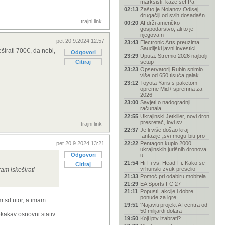
marksisti, kaže šef Pa
02:13
Zašto je Nolanov Odisej
drugačiji od svih dosadašn
trajni link
00:20
AI drži američko
gospodarstvo, ali to je
njegova n
pet 20.9.2024 12:57
23:43
Electronic Arts preuzima
Saudijski javni investici
širati 700€, da nebi,
Odgovori
23:29
Uputa: Stremio 2026 najbolji
Citiraj
setup
23:23
Opservatorij Rubin snimio
više od 650 tisuća galak
23:12
Toyota Yaris s paketom
opreme Mid+ spremna za
2026
23:00
Savjeti o nadogradnji
računala
22:55
Ukrajinski Jetkiller, novi dron
presretač, lovi sv
trajni link
22:37
Je li više došao kraj
fantazije „svi-mogu-biti-pro
pet 20.9.2024 13:21
22:22
Pentagon kupio 2000
ukrajinskih jurišnih dronova
Odgovori
u
21:54
Hi-Fi vs. Head-Fi: Kako se
Citiraj
vrhunski zvuk preselio
am iskeširati
21:33
Pomoć pri odabiru mobitela
21:29
EA Sports FC 27
21:11
Popusti, akcije i dobre
ponude za igre
 sd utor, a imam
19:51
'Najaviti projekt AI centra od
50 milijardi dolara
ekakav osnovni stativ
19:50
Koji iptv izabrati?