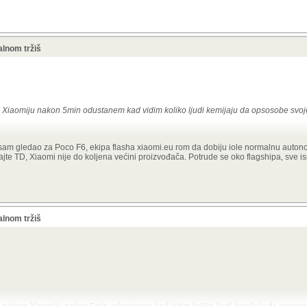
alnom tržiš
Xiaomiju nakon 5min odustanem kad vidim koliko ljudi kemijaju da opsosobe svoj
ao i svaki drugi.
 sam gledao za Poco F6, ekipa flasha xiaomi.eu rom da dobiju iole normalnu auton
d su ljudi kupovali kineske mobitele, rootali, mijenjali romove i svašta nešto, danas 
ajte TD, Xiaomi nije do koljena većini proizvođača. Potrude se oko flagshipa, sve i
alnom tržiš
 nekom Xiaomiju nakon 5min odustanem kad vidim koliko ljudi kemijaju da opsoso