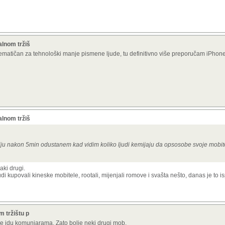
alnom tržiš
oblematičan za tehnološki manje pismene ljude, tu definitivno više preporučam iPho
alnom tržiš
u nakon 5min odustanem kad vidim koliko ljudi kemijaju da opsosobe svoje mobit
ki drugi.
udi kupovali kineske mobitele, rootali, mijenjali romove i svašta nešto, danas je to i
 tržištu p
are idu komunjarama. Zato bolje neki drugi mob.