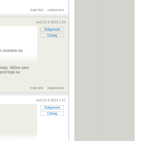
trajni link
nadporuka
ned 22.9.2024 1:29
Odgovori
Citiraj
e mobitele da
omiju. Slično sam
je to ispalo iz
spod toga su
trajni link
nadporuka
ned 22.9.2024 1:31
Odgovori
Citiraj
be svoje