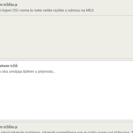
 tržištu p
Hyper OS i nema tu neke velike razlike u odnosu na MIUI.
alnom tržiš
oba uredjaja tipfeler u prijevodu...
 tržištu p
ikad nikakvih problema, nikakvih namještanja sve je radilo super out of the box. 