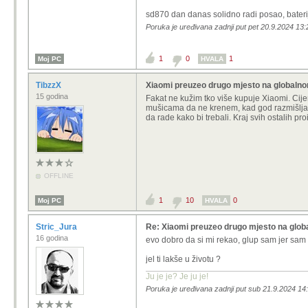
sd870 dan danas solidno radi posao, baterij
Poruka je uređivana zadnji put pet 20.9.2024 13:
1
0
1
Moj PC
HVALA
TibzzX
Xiaomi preuzeo drugo mjesto na globalnom
15 godina
Fakat ne kužim tko više kupuje Xiaomi. C
mušicama da ne krenem, kad god razmišlja
da rade kako bi trebali. Kraj svih ostalih p
OFFLINE
1
10
0
Moj PC
HVALA
Stric_Jura
Re: Xiaomi preuzeo drugo mjesto na glob
16 godina
evo dobro da si mi rekao, glup sam jer sam
jel ti lakše u životu ?
Ju je je? Je ju je!
Poruka je uređivana zadnji put sub 21.9.2024 14: