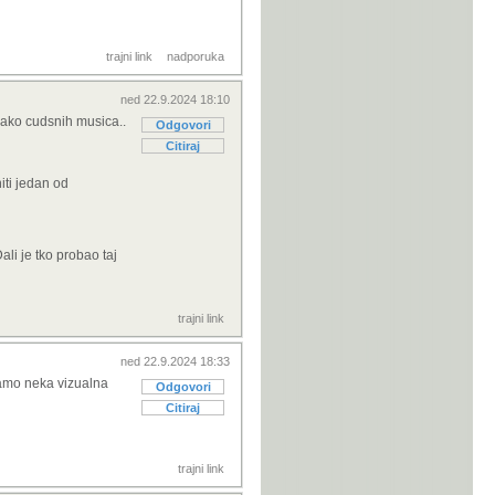
trajni link
nadporuka
, danas je to
ned 22.9.2024 18:10
jako cudsnih musica..
Odgovori
Citiraj
iti jedan od
i je tko probao taj
trajni link
ned 22.9.2024 18:33
tamo neka vizualna
Odgovori
Citiraj
trajni link