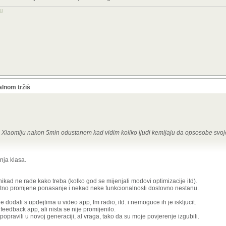
ku
alnom tržiš
Xiaomiju nakon 5min odustanem kad vidim koliko ljudi kemijaju da opsosobe svoj
ao i svaki drugi.
nja klasa.
d su ljudi kupovali kineske mobitele, rootali, mijenjali romove i svašta nešto, danas 
ikad ne rade kako treba (kolko god se mijenjali modovi optimizacije itd).
etno promjene ponasanje i nekad neke funkcionalnosti doslovno nestanu.
e dodali s updejtima u video app, fm radio, itd. i nemoguce ih je iskljucit.
feedback app, ali nista se nije promijenilo.
pravili u novoj generaciji, al vraga, tako da su moje povjerenje izgubili.