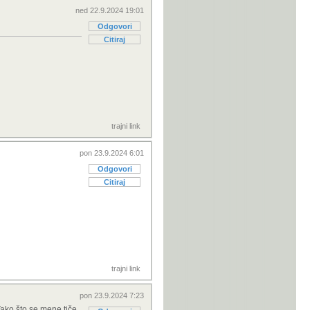
ned 22.9.2024 19:01
Odgovori
Citiraj
trajni link
pon 23.9.2024 6:01
Odgovori
Citiraj
trajni link
pon 23.9.2024 7:23
Tako što se mene tiče