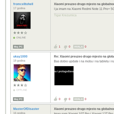
fromcelltohell
Xiaomi preuzeo drugo mjesto na globalnom
17 godina
I ja imam na
Xiaomi Redmi Note 11 Pro+ 5G 
Tigar Krezumica
ONLINE
1
0
0
Moj PC
HVALA
ukay1000
Re: Xiaomi preuzeo drugo mjesto na glob
18 godina
Bas dobio update i na mobu i na tabletu i na 
OFFLINE
0
0
0
Moj PC
HVALA
MasterOfDisaster
Xiaomi preuzeo drugo mjesto na globalnom
16 godina
Imao sam Xiaomi 10T Pro i Xiaomi 12T Pro, n