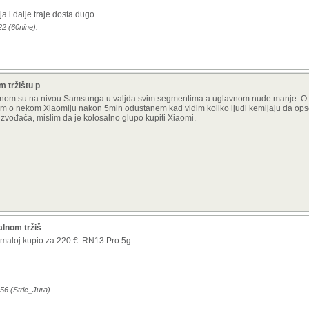
a i dalje traje dosta dugo
22 (60nine).
 tržištu p
ijenom su na nivou Samsunga u valjda svim segmentima a uglavnom nude manje. O 
m o nekom Xiaomiju nakon 5min odustanem kad vidim koliko ljudi kemijaju da ops
roizvođača, mislim da je kolosalno glupo kupiti Xiaomi.
alnom tržiš
 maloj kupio za 220 € RN13 Pro 5g...
56 (Stric_Jura).