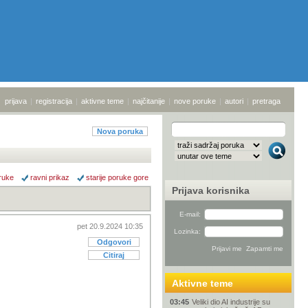
prijava
|
registracija
|
aktivne teme
|
najčitanije
|
nove poruke
|
autori
|
pretraga
Nova poruka
ruke
ravni prikaz
starije poruke gore
Prijava korisnika
E-mail:
pet 20.9.2024 10:35
Lozinka:
Odgovori
Citiraj
Aktivne teme
03:45
Veliki dio AI industrije su