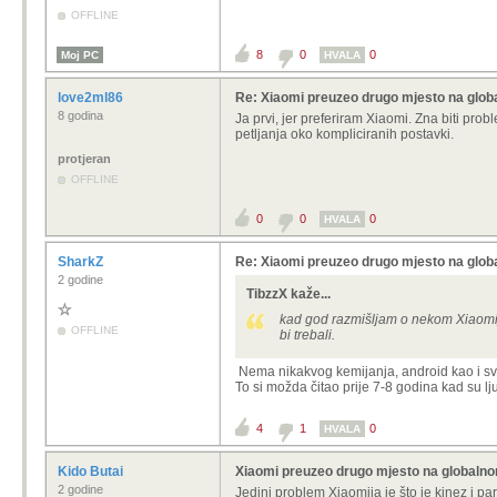
OFFLINE
8
0
0
Moj PC
HVALA
love2ml86
Re: Xiaomi preuzeo drugo mjesto na glob
8 godina
Ja prvi, jer preferiram Xiaomi. Zna biti pr
petljanja oko kompliciranih postavki.
protjeran
OFFLINE
0
0
0
HVALA
SharkZ
Re: Xiaomi preuzeo drugo mjesto na glob
2 godine
TibzzX kaže...
kad god razmišljam o nekom Xiaomij
OFFLINE
bi trebali.
Nema nikakvog kemijanja, android kao i sva
To si možda čitao prije 7-8 godina kad su lj
4
1
0
HVALA
Kido Butai
Xiaomi preuzeo drugo mjesto na globalnom
2 godine
Jedini problem Xiaomija je što je kinez i p