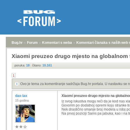
Bug.hr
»
Forum
»
Komentari s weba
»
Komentari članaka s naših web 
Xiaomi preuzeo drugo mjesto na globalnom t
poruka:
18
|
čitano:
10.161
1
Ovo je tema za komentiranje sadržaja Bug.hr portala. U nastavku se n
dax-lax
Xiaomi preuzeo drugo mjesto na globalnom
15 godina
Iz svog iskustva mogu reći da je kod nas xi
Govorim po dodatnoj opremi koju stranke traž
Nek drastično smanje broj modela u istoj pod
Na prvoj poziciji Sams pa jabuka, kao i na t