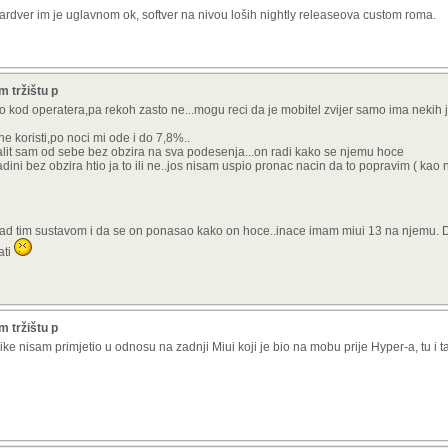
bi trebali.
ardver im je uglavnom ok, softver na nivou loših nightly releaseova custom roma.
droid kao i svaki drugi.
odina kad su ljudi kupovali kineske mobitele, rootali, mijenjali romove i svašta nešto
 tržištu p
sa srednja klasa.
no kod operatera,pa rekoh zasto ne...mogu reci da je mobitel zvijer samo ima nekih 
 ne koristi,po noci mi ode i do 7,8%..
cijama nikad ne rade kako treba (kolko god se mijenjali modovi optimizacije itd).
alit sam od sebe bez obzira na sva podesenja...on radi kako se njemu hoce
a kompletno promjene ponasanje i nekad neke funkcionalnosti doslovno nestanu.
dini bez obzira htio ja to ili ne..jos nisam uspio pronac nacin da to popravim ( kao n
a.
h kasnije dodali s updejtima u video app, fm radio, itd. i nemoguce ih je iskljucit.
 njihov feedback app, ali nista se nije promijenilo.
mozda popravili u novoj generaciji, al vraga, tako da su moje povjerenje izgubili.
d tim sustavom i da se on ponasao kako on hoce..inace imam miui 13 na njemu. Dal
ati
 tržištu p
e nisam primjetio u odnosu na zadnji Miui koji je bio na mobu prije Hyper-a, tu i 