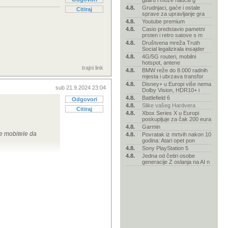
gitaru i može naučiti g
4.8.
Grudnjaci, gaće i ostale
Citiraj
sprave za upravljanje gra
4.8.
Youtube premium
4.8.
Casio predstavio pametni
prsten i retro satove s m
4.8.
Društvena mreža Truth
Social legalizirala insajder
4.8.
4G/5G routeri, mobilni
hotspot, antene
trajni link
4.8.
BMW reže do 8.000 radnih
mjesta i ubrzava transfor
4.8.
Disney+ u Europi više nema
sub 21.9.2024 23:04
Dolby Vision, HDR10+ i
4.8.
Battlefield 6
Odgovori
4.8.
Slike vašeg Hardvera
Citiraj
4.8.
Xbox Series X u Europi
poskupljuje za čak 200 eura
4.8.
Garmin
e mobitele da
4.8.
Povratak iz mrtvih nakon 10
godina: Atari opet pon
4.8.
Sony PlayStation 5
4.8.
Jedna od četiri osobe
generacije Z oslanja na AI n
je to ispalo iz