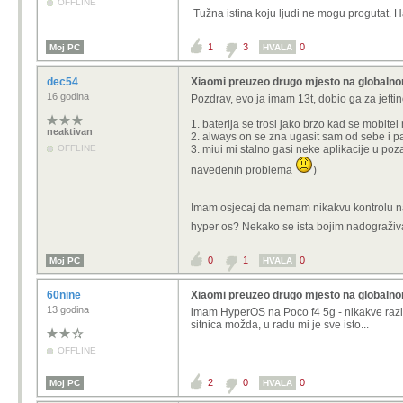
OFFLINE
mobitele da rade kako 
Tužna istina koju ljudi ne mogu progutat. H
Nema nikakvog kemijanja, an
1
3
0
Moj PC
HVALA
To si možda čitao prije 7-8 g
ispalo iz mode.
dec54
Xiaomi preuzeo drugo mjesto na globalnom
Imao dosad 2 xiaomija i Poco, svi vi
16 godina
Pozdrav, evo ja imam 13t, dobio ga za jefti
I definitivno treba kemijanja.
1. baterija se trosi jako brzo kad se mobitel
neaktivan
Push notifikacije im na nekim aplika
2. always on se zna ugasit sam od sebe i p
Sistemske aplikacije im s updejtim
OFFLINE
3. miui mi stalno gasi neke aplikacije u poza
Dark mode se nekonzitentno ponas
navedenih problema
)
U pocetku nisu imali reklama, al su i
Naravno, sve je prijavljeno kroz onaj
Svaki put sam naivan i mislim da su 
Imam osjecaj da nemam nikakvu kontrolu na
hyper os? Nekako se ista bojim nadograživ
0
1
0
Moj PC
HVALA
60nine
Xiaomi preuzeo drugo mjesto na globalnom
13 godina
imam HyperOS na Poco f4 5g - nikakve razlik
sitnica možda, u radu mi je sve isto...
OFFLINE
2
0
0
Moj PC
HVALA