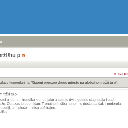
stranica
»
ržištu p
+/- sve po
alaze komentari na "
Xiaomi preuzeo drugo mjesto na globalnom tržištu p
".
 tržištu p
aomi u jednom trenutku krenuo jako a zadnje dvije godine stagnacija i pad.
e. Obrazac je popriličan. Trenutno ih šiba honor i to dosta, pa čaki i motorola.
seriji, a ni ploče im nisu baš trajne.
ržištu.