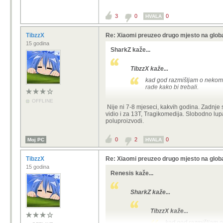
3
0
0
HVALA
TibzzX
Re: Xiaomi preuzeo drugo mjesto na glob
15 godina
SharkZ kaže...
TibzzX kaže...
kad god razmišljam o nekom 
rade kako bi trebali.
OFFLINE
Nema nikakvog kemijanja, android k
Nije ni 7-8 mjeseci, kakvih godina. Zadnje
To si možda čitao prije 7-8 godina ka
vidio i za 13T, Tragikomedija. Slobodno lup
mode.
poluproizvodi.
0
2
0
Moj PC
HVALA
TibzzX
Re: Xiaomi preuzeo drugo mjesto na glob
15 godina
Renesis kaže...
SharkZ kaže...
TibzzX kaže...
kad god razmišljam o