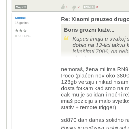
0
2
0
Moj PC
HVALA
60nine
Re: Xiaomi preuzeo drugo
13 godina
Boris grozni kaže...
OFFLINE
Kupus imaju u svakoj s
dobio na 13-tici takv
iskeširati 700€, da nebi
skuplji.
nemoraš, žena mi ima RN9p
Poco (plaćen nov oko 380€ 
128gb verziju i nikad nis
dosta fotkam kad smo na mo
čak mu je solidan i noćni r
imaš poziciju s malo svjet
stativ + remote trigger)
sd870 dan danas solidno rad
Poruka je uređivana zadnji put 