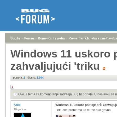
Bug.hr
»
Forum
»
Komentari s weba
»
Komentari članaka s naših web 
Windows 11 uskoro p
zahvaljujući 'triku
poruka:
2
|
čitano:
1.994
1
Ovo je tema za komentiranje sadržaja Bug.hr portala. U nastavku se n
Ante
Windows 11 uskoro postaje brži zahvaljuju
18 godina
Lete oko problema ko muhe oko govna.