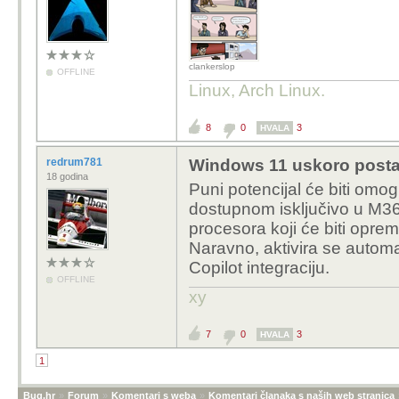
clankerslop
OFFLINE
Linux, Arch Linux.
8
0
3
HVALA
redrum781
Windows 11 uskoro postaje
18 godina
Puni potencijal će biti omo
dostupnom isključivo u M365
procesora koji će biti oprem
Naravno, aktivira se automa
Copilot integraciju.
OFFLINE
xy
7
0
3
HVALA
1
Bug.hr
»
Forum
»
Komentari s weba
»
Komentari članaka s naših web stranica