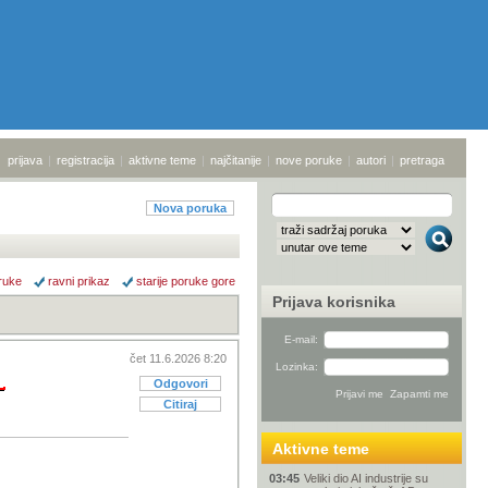
prijava
|
registracija
|
aktivne teme
|
najčitanije
|
nove poruke
|
autori
|
pretraga
Nova poruka
ruke
ravni prikaz
starije poruke gore
Prijava korisnika
E-mail:
čet 11.6.2026 8:20
Lozinka:
Odgovori
Citiraj
Aktivne teme
03:45
Veliki dio AI industrije su