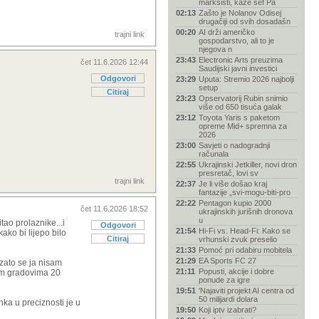
marksisti, kaže šef Pa
02:13
Zašto je Nolanov Odisej
drugačiji od svih dosadašn
00:20
AI drži američko
trajni link
gospodarstvo, ali to je
njegova n
23:43
Electronic Arts preuzima
čet 11.6.2026 12:44
Saudijski javni investici
Odgovori
23:29
Uputa: Stremio 2026 najbolji
setup
Citiraj
23:23
Opservatorij Rubin snimio
više od 650 tisuća galak
23:12
Toyota Yaris s paketom
opreme Mid+ spremna za
2026
23:00
Savjeti o nadogradnji
računala
22:55
Ukrajinski Jetkiller, novi dron
presretač, lovi sv
trajni link
22:37
Je li više došao kraj
fantazije „svi-mogu-biti-pro
22:22
Pentagon kupio 2000
čet 11.6.2026 18:52
ukrajinskih jurišnih dronova
u
tao prolaznike...i
Odgovori
21:54
Hi-Fi vs. Head-Fi: Kako se
ako bi lijepo bilo
Citiraj
vrhunski zvuk preselio
21:33
Pomoć pri odabiru mobitela
21:29
EA Sports FC 27
.zato se ja nisam
21:11
Popusti, akcije i dobre
šim gradovima 20
ponude za igre
19:51
'Najaviti projekt AI centra od
50 milijardi dolara
nka u preciznosti je u
19:50
Koji iptv izabrati?