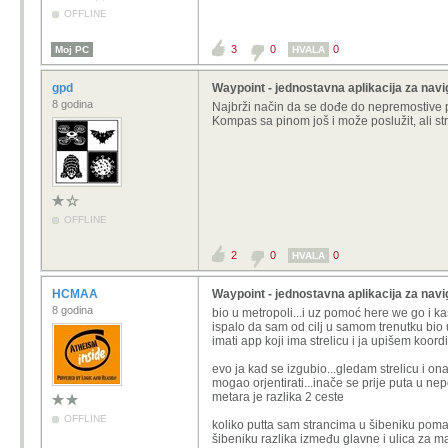
OFFLINE
3
0
0
Moj PC
HVALA
gpd
Waypoint - jednostavna aplikacija za navi
8 godina
Najbrži način da se dođe do nepremostive pre
Kompas sa pinom još i može poslužit, ali str
OFFLINE
2
0
0
HVALA
HCMAA
Waypoint - jednostavna aplikacija za navi
8 godina
bio u metropoli...i uz pomoć here we go i kas
ispalo da sam od cilj u samom trenutku bio u
imati app koji ima strelicu i ja upišem koord
evo ja kad se izgubio...gledam strelicu i o
mogao orjentirati...inače se prije puta u n
metara je razlika 2 ceste
OFFLINE
koliko putta sam strancima u šibeniku pomago
šibeniku razlika između glavne i ulica za 