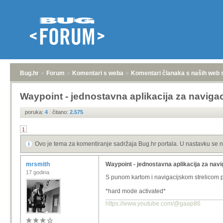
Bug.hr
»
Forum
»
Komentari s weba
»
Komentari članaka s naših web 
Waypoint - jednostavna aplikacija za navigac
poruka:
4
|
čitano:
2.575
1
Ovo je tema za komentiranje sadržaja Bug.hr portala. U nastavku se n
mrsmith
Waypoint - jednostavna aplikacija za navi
17 godina
S punom kartom i navigacijskom strelicom pr
*hard mode activated*
https://www.youtube.com/@gaap86