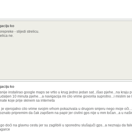
gaciju ko
preke - slijedi strelicu.
elica ne.
gaciju ko
nije instalirao google maps se vrtio u krug jedno jedan sat...išao pjehe...na kraju pi
daljen 10 minuta pjehe....a navigacija mi cilo vrime govorila suprotno...i mislim se k
inate koje prije skinem sa interneta
na je vjerojatno cilo vrime svojim vrhom pokazivala u drugom smjeru nego moje oči..
epoznato pripremim da čak zapišem na papir jer civilni gps nije u mm točan...a u na
 doći na glavnu cestu jer su zaglibili u sporednu slušajuči gps...a neznaju da fali
magarce