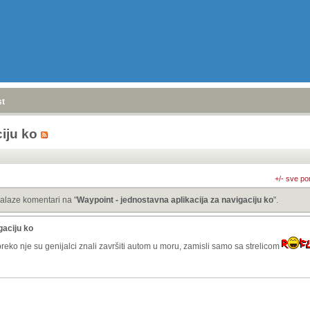
stranica
»
iju ko
+/- sve po
alaze komentari na "
Waypoint - jednostavna aplikacija za navigaciju ko
".
gaciju ko
eko nje su genijalci znali završiti autom u moru, zamisli samo sa strelicom