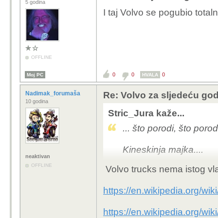
5 godina
I taj Volvo se pogubio total
OFFLINE
0
0
0
Moj PC
HVALA
Nadimak_forumaša
Re: Volvo za sljedeću godi
10 godina
Stric_Jura kaže...
... što porodi, što porod
Kineskinja majka....
neaktivan
OFFLINE
Volvo trucks nema istog vl
https://en.wikipedia.org/wik
https://en.wikipedia.org/wi