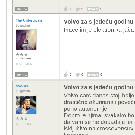
1
0
0
Moj PC
HVALA
The Unforgiven
Volvo za sljedeću godinu 
16 godina
Inače im je elektronika jača
-
neaktivan
OFFLINE
0
0
0
Moj PC
HVALA
dax-lax
Volvo za sljedeću godinu 
15 godina
Volvo cars danas stoji bolje
drastično ažurirana i poveć
puno autonomije.
Dobro je njima, svakako bo
da vam se ne dopadaju jer žu
OFFLINE
isključivo na crossover/suv