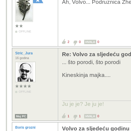
Ah, Volvo... Podruznica Zh
OFFLINE
2
0
0
HVALA
Stric_Jura
Re: Volvo za sljedeću godi
16 godina
... što porodi, što porodi
Kineskinja majka....
OFFLINE
Ju je je? Je ju je!
1
1
0
Moj PC
HVALA
Boris grozni
Volvo za sljedeću godinu 