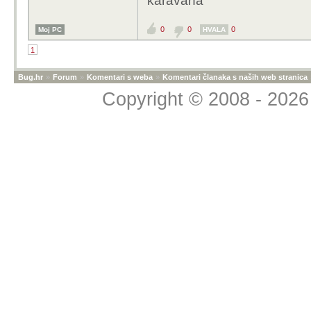
karavana
0
0
0
Moj PC
HVALA
1
Bug.hr
»
Forum
»
Komentari s weba
»
Komentari članaka s naših web stranica
Copyright © 2008 - 2026 