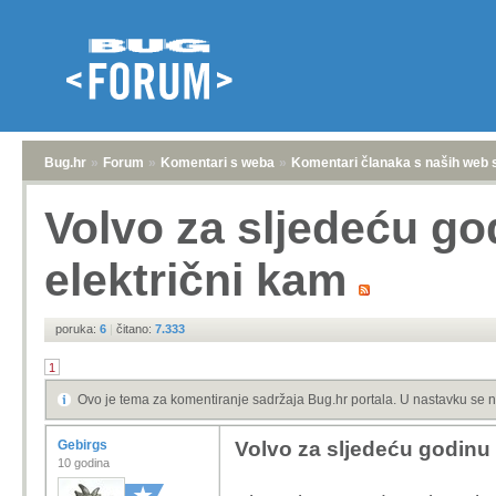
Bug.hr
»
Forum
»
Komentari s weba
»
Komentari članaka s naših web 
Volvo za sljedeću go
električni kam
poruka:
6
|
čitano:
7.333
1
Ovo je tema za komentiranje sadržaja Bug.hr portala. U nastavku se n
Gebirgs
Volvo za sljedeću godinu 
10 godina