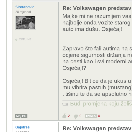
Sirotanovic
Re: Volkswagen predstavi
20 mjeseci
Majke mi ne razumijem vas i
najbolje onda vozite starog 
auto ima dušu. Osjećaj!
OFFLINE
Zapravo što fali autima na s
ocjene sigurnosti držanja 
na cesti kao i svi moderni au
Osjećaj!?
Osjećaj! Bit će da je ukus u 
mu vibrira pastuh (mustang) 
, tišinu te da se apsolutno n
Budi promjena koju želiš 
2
0
0
Moj PC
HVALA
Gajotres
Re: Volkswagen predstavi