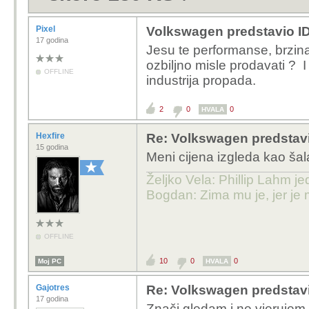
Pixel
Volkswagen predstavio ID
17 godina
Jesu te performanse, brzina 
ozbiljno misle prodavati ? 
OFFLINE
industrija propada.
2
0
0
HVALA
Hexfire
Re: Volkswagen predstavi
15 godina
Meni cijena izgleda kao šal
Željko Vela: Phillip Lahm j
Bogdan: Zima mu je, jer je 
OFFLINE
10
0
0
Moj PC
HVALA
Gajotres
Re: Volkswagen predstavi
17 godina
Znači gledam i ne vjerujem 