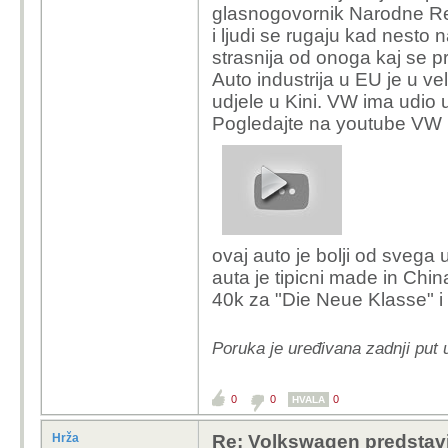
glasnogovornik Narodne Re
i ljudi se rugaju kad nesto 
strasnija od onoga kaj se p
Auto industrija u EU je u ve
udjele u Kini. VW ima udio 
Pogledajte na youtube VW m
ovaj auto je bolji od sveg
auta je tipicni made in China 
40k za "Die Neue Klasse" i
Poruka je uređivana zadnji pu
0
0
0
HVALA
Hrža
Re: Volkswagen predstavi