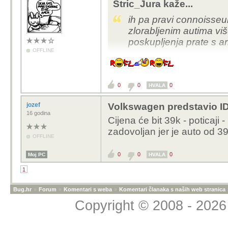
Stric_Jura kaže...
ih pa pravi connoisseur
zlorabljenim autima vi
poskupljenja prate s a
OFFLINE
oni uvijek toče za 20 ojr
0
0
0
HVALA
jozef
Volkswagen predstavio ID
16 godina
Cijena će bit 39k - poticaji
zadovoljan jer je auto od 39
OFFLINE
0
0
0
Moj PC
HVALA
1
Bug.hr
»
Forum
»
Komentari s weba
»
Komentari članaka s naših web stranica
Copyright © 2008 - 2026 