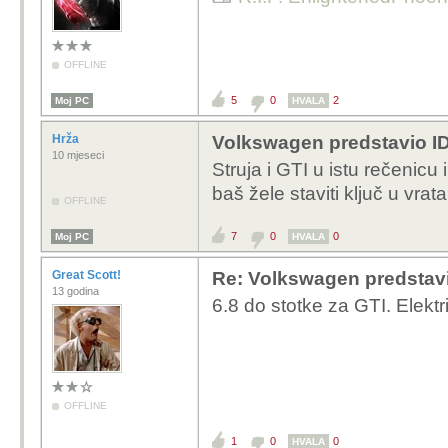
OFFLINE
5
0
2
Moj PC
HVALA
Hrža
Volkswagen predstavio ID
10 mjeseci
Struja i GTI u istu rečenicu
baš žele staviti ključ u vrat
OFFLINE
7
0
0
Moj PC
HVALA
Great Scott!
Re: Volkswagen predstavi
13 godina
6.8 do stotke za GTI. Elektr
OFFLINE
1
0
0
HVALA