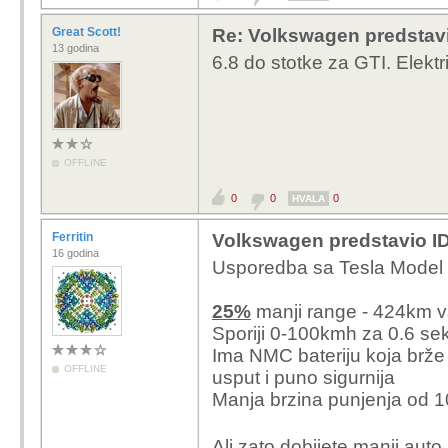
Great Scott!
Re: Volkswagen predstavi
13 godina
6.8 do stotke za GTI. Elektr
OFFLINE
0
0
0
HVALA
Ferritin
Volkswagen predstavio ID
16 godina
Usporedba sa Tesla Model 
25%
manji range - 424km 
Sporiji 0-100kmh za 0.6 sek
Ima NMC bateriju koja brže 
OFFLINE
usput i puno sigurnija
Manja brzina punjenja od
Ali zato dobijete manji aut