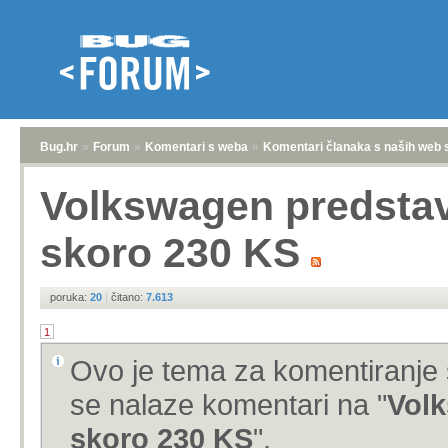
Bug.hr
»
Forum
»
Komentari s weba
»
Komentari članaka s naših web 
Volkswagen predstavi
skoro 230 KS
poruka:
20
|
čitano:
7.613
1
Ovo je tema za komentiranje 
se nalaze komentari na "
Volk
skoro 230 KS
".