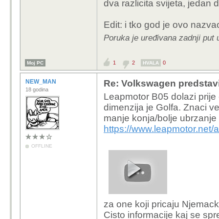
dva razlicita svijeta, jedan
paznje.
308 GTI
Edit: i tko god je ovo nazvao
Johny coper works
i30N
Poruka je uređivana zadnji put 
Cupra Leon VZ,
Golf GTI
1
2
0
Moj PC
HVALA
Svi odreda skuplji, a ne
NEW_MAN
Re: Volkswagen predstavi
Jedini koji je je u klas
18 godina
Leapmotor B05 dolazi prije o
prava konkurencija bi 
dimenzija je Golfa. Znaci ve
laksi a u osnovi isti ka
manje konja/bolje ubrzanje
svi slicni konkurenti ko
https://www.leapmotor.net/
vjerovanto izabrao 308
OFFLINE
za one koji pricaju Njemack
Cisto informacije kaj se spr