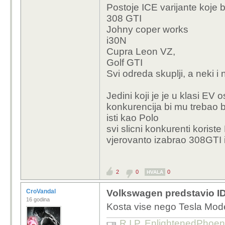
Postoje ICE varijante koje bi 
308 GTI
Johny coper works
i30N
Cupra Leon VZ,
Golf GTI
Svi odreda skuplji, a neki i 
Jedini koji je je u klasi EV 
konkurencija bi mu trebao b
isti kao Polo
svi slicni konkurenti koriste
vjerovanto izabrao 308GTI 
2
0
0
HVALA
CroVandal
Volkswagen predstavio ID
16 godina
Kosta vise nego Tesla Mode
R.I.P. EnlightenedPhoen