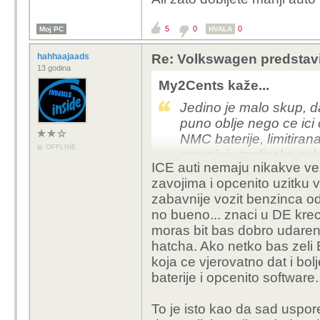
5
0
0
Moj PC
HVALA
hahhaajaads
Re: Volkswagen predstavi
13 godina
My2Cents kaže...
Jedino je malo skup, da
puno oblje nego ce ici
NMC baterije, limitiran
OFFLINE
smanjuju toplinske sok
ICE auti nemaju nikakve vez
Auto je ispod 1.6 tona
zavojima i opcenito uzitku 
voznji.
zabavnije vozit benzinca od
no bueno... znaci u DE kre
Meni kao gradska obicn
moras bit bas dobro udaren 
izgledati i svakom znal
hatcha. Ako netko bas zeli
pristojnih perfromansi.
koja ce vjerovatno dat i bol
Kome treba brze na obic
baterije i opcenito software.
Ovo prvo je vjerojatnije
To je isto kao da sad uspo
Postoje ICE varijante koj