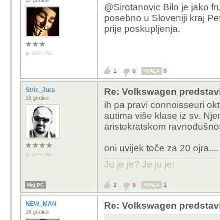
17 godina
@Sirotanovic Bilo je jako fr
posebno u Sloveniji kraj Pet
prije poskupljenja.
OFFLINE
1
0
0
HVALA
Stric_Jura
Re: Volkswagen predstavi
16 godina
ih pa pravi connoisseuri ok
autima više klase iz sv. Nj
aristokratskom ravnodušnoš
oni uvijek toče za 20 ojra....
OFFLINE
Ju je je? Je ju je!
2
0
1
Moj PC
HVALA
NEW_MAN
Re: Volkswagen predstavi
18 godina