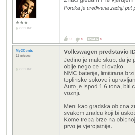
Poruka je uređivana zadnji put 
OFFLINE
0
0
0
HVALA
My2Cents
Volkswagen predstavio ID
12 mjeseci
Jedino je malo skup, da je p
oblje nego ce ici ovako.
OFFLINE
NMC baterije, limitirana brz
toplinske sokove i upravlja
Auto je ispod 1.6 tona, bit
voznji.
Meni kao gradska obicna zuja
svakom znalcu koji bi uskoc
Kome treba brze na obicnoj c
prvo je vjerojatnije.