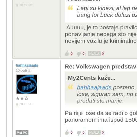
OFFLINE
Lepi su kinezi, al lep n
bang for buck dolazi 
Auuuu, je to postaje pravil
ponavljanje necega sto nije
novijem vozilu je kriminaln
0
0
0
HVALA
hahhaajaads
Re: Volkswagen predstavi
13 godina
My2Cents kaže...
hahhaajaads
posteno, p
lose, siguran sam, no o
prodati sto manje.
OFFLINE
Pa nije lose da se radi o gol
panoramom ima ispod 150
0
0
0
Moj PC
HVALA