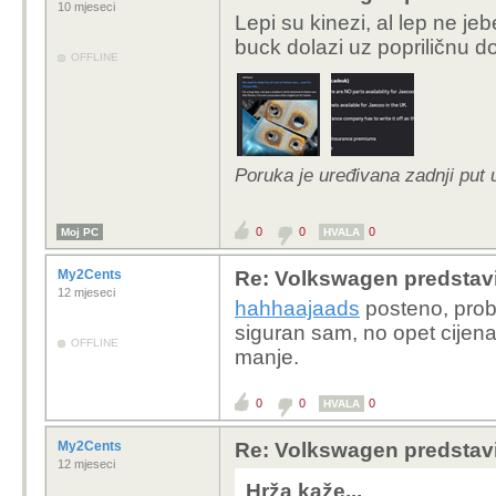
10 mjeseci
Lepi su kinezi, al lep ne jeb
buck dolazi uz popriličnu 
OFFLINE
Poruka je uređivana zadnji put 
0
0
0
Moj PC
HVALA
My2Cents
Re: Volkswagen predstavi
12 mjeseci
hahhaajaads
posteno, proba
siguran sam, no opet cijena 
OFFLINE
manje.
0
0
0
HVALA
My2Cents
Re: Volkswagen predstavi
12 mjeseci
Hrža kaže...