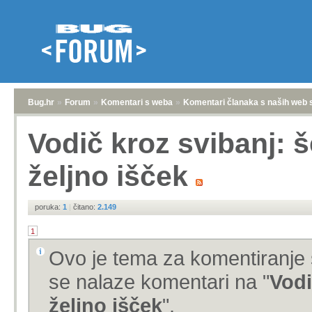
Bug.hr
»
Forum
»
Komentari s weba
»
Komentari članaka s naših web 
Vodič kroz svibanj: š
željno išček
poruka:
1
|
čitano:
2.149
1
Ovo je tema za komentiranje 
se nalaze komentari na "
Vodi
željno išček
".