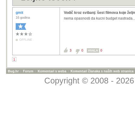
gmit
Vodič kroz svibanj: šest filmova koje želj
16 godina
nema opasnosti da kucni budget nastrada...
OFFLINE
3
0
0
HVALA
1
Bug.hr
»
Forum
»
Komentari s weba
»
Komentari članaka s naših web stranica
Copyright © 2008 - 2026 