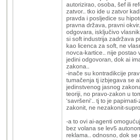
autorizirao, osoba, šef ili re
zatvor.. tko ide u zatvor kad
pravda i posljedice su hipote
pravna država, pravni okvir.
odgovara, isključivo vlasnik
si soft industrija zadržava p
kao licenca za soft, ne vlas
novca-kartice.. nije postao v
jedini odgovoran, dok ai i
zakona..
-inače su kontradikcije pra
tumačenja tj izbjegava se a
jedinstvenog jasnog zakona 
teoriji, no pravo-zakon u tom
'savršeni'.. tj to je papirna
zakonit, ne nezakonit-supr
-a to ovi ai-agenti omoguću
bez volana se lev5 autonom
reklama.. odnosno, dok se 