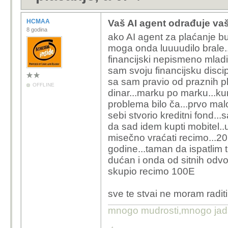
HCMAA
Vaš AI agent odrađuje vaš 
8 godina
ako AI agent za plaćanje b
moga onda luuuudilo brale.
financijski nepismeno mladi s
sam svoju financijsku disci
sa sam pravio od praznih pla
OFFLINE
dinar...marku po marku...ku
problema bilo ča...prvo m
sebi stvorio kreditni fond.
da sad idem kupti mobitel
misečno vraćati recimo...20
godine...taman da ispatlim 
dućan i onda od sitnih odvo
skupio recimo 100E
sve te stvai ne moram raditi
mnogo mudrosti,mnogo jada..