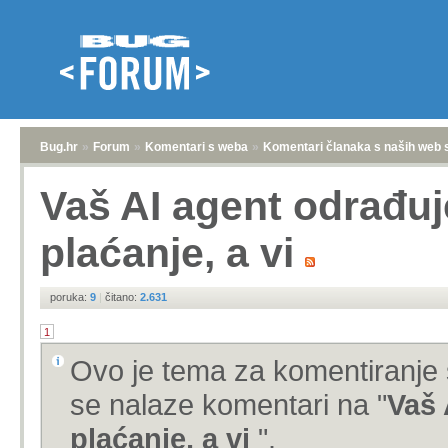
Bug.hr
»
Forum
»
Komentari s weba
»
Komentari članaka s naših web 
Vaš AI agent odrađuj
plaćanje, a vi
poruka:
9
|
čitano:
2.631
1
Ovo je tema za komentiranje 
se nalaze komentari na "
Vaš 
plaćanje, a vi
".