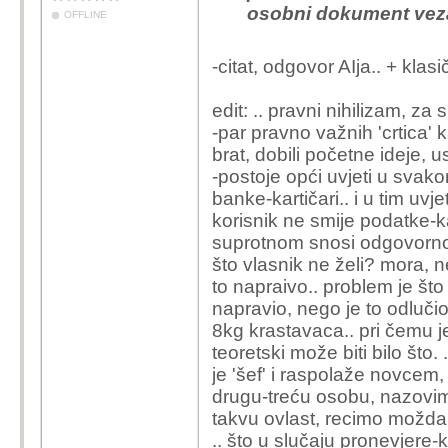
osobni dokument vezan
OFFLINE
-citat, odgovor AIja.. + klas
edit: .. pravni nihilizam, za sm
-par pravno važnih 'crtica' 
brat, dobili početne ideje, us
-postoje opći uvjeti u svak
banke-kartičari.. i u tim uv
korisnik ne smije podatke-ka
suprotnom snosi odgovornost
što vlasnik ne želi? mora, 
to napraivo.. problem je što
napravio, nego je to odlučio a
8kg krastavaca.. pri čemu 
teoretski može biti bilo što.
je 'šef' i raspolaže novcem
drugu-treću osobu, nazovimo 
takvu ovlast, recimo možda 
.. što u slučaju pronevjere-k