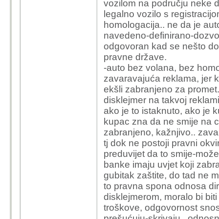
vozilom na području neke dr
legalno vozilo s registraci
homologacija.. ne da je aut
navedeno-definirano-dozvolj
odgovoran kad se nešto dogo
pravne države.
-auto bez volana, bez homol
zavaravajuća reklama, jer 
ekšli zabranjeno za promet.
disklejmer na takvoj reklami 
ako je to istaknuto, ako je 
kupac zna da ne smije na ce
zabranjeno, kažnjivo.. zavar
tj dok ne postoji pravni okvir
preduvijet da to smije-može
banke imaju uvjet koji zab
gubitak zaštite, do tad ne mo
to pravna spona odnosa dire
disklejmerom, moralo bi bit
troškove, odgovornost snosi 
prešućuju-skrivaju.. odnosno t