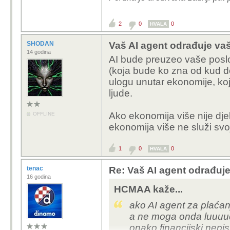
2
0
0
HVALA
SHODAN
Vaš AI agent odrađuje vaš 
14 godina
AI bude preuzeo vaše poslov
(koja bude ko zna od kud d
ulogu unutar ekonomije, koj
ljude.
Ako ekonomija više nije djela
OFFLINE
ekonomija više ne služi svo
1
0
0
HVALA
tenac
Re: Vaš AI agent odrađuje
16 godina
HCMAA kaže...
ako AI agent za plaća
a ne moga onda luuuudi
onako financijski nepis