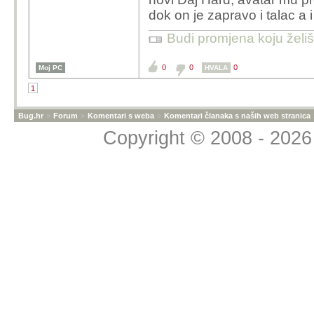
dok on je zapravo i talac a i 
Budi promjena koju želiš 
0
0
0
Moj PC
HVALA
1
Bug.hr
»
Forum
»
Komentari s weba
»
Komentari članaka s naših web stranica
Copyright © 2008 - 2026 