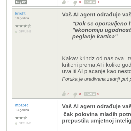
3
0
1
Moj PC
HVALA
knight
Vaš AI agent odrađuje vaš 
18 godina
"Dok se oporavljeno 
"ekonomiju ugodnosti
OFFLINE
peglanje kartica"
Kakav krindz od naslova i t
kriticni prema AI i koliko 
uvaliti AI placanje kao nest
Poruka je uređivana zadnji put 
8
0
0
HVALA
mpapec
Vaš AI agent odrađuje vaš 
13 godina
čak polovina mladih potr
prepustila umjetnoj intel
OFFLINE