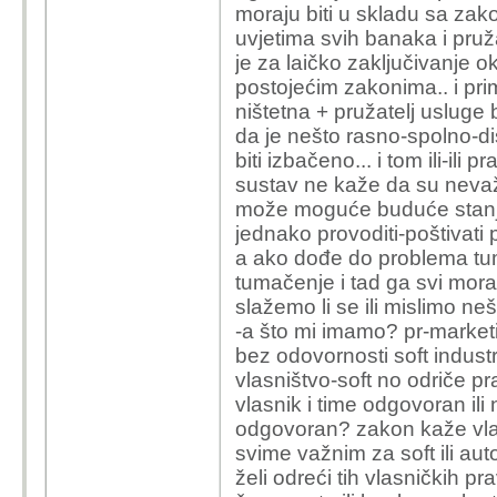
moraju biti u skladu sa zako
uvjetima svih banaka i pruža
je za laičko zaključivanje ok
postojećim zakonima.. i primj
ništetna + pružatelj usluge b
da je nešto rasno-spolno-di
biti izbačeno... i tom ili-il
sustav ne kaže da su nevažeć
može moguće buduće stanje
jednako provoditi-poštivati
a ako dođe do problema tu
tumačenje i tad ga svi mora
slažemo li se ili mislimo neš
-a što mi imamo? pr-marketi
bez odovornosti soft industr
vlasništvo-soft no odriče prava
vlasnik i time odgovoran ili n
odgovoran? zakon kaže vlasn
svime važnim za soft ili au
želi odreći tih vlasničkih pr