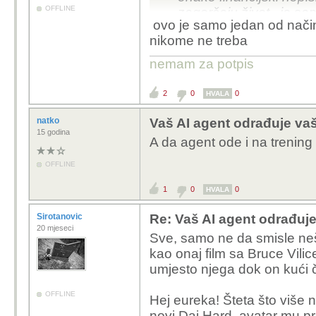
OFFLINE
zagorčaju život...ja sa
ovo je samo jedan od nači
skupljajući u kasicu p
nikome ne treba
plastičnih kutija...skup
po kunu...i sada kad m
nemam za potpis
skupljam pakupim....da
fond...samom sebi pos
2
0
0
HVALA
kupti mobitel..uzmem 
misečno vraćati recimo
natko
Vaš AI agent odrađuje vaš 
15 godina
godine...taman da ispat
A da agent ode i na trenin
u dućan i onda od sitn
OFFLINE
godišnje skupio recim
1
0
0
HVALA
sve te stvai ne moram ra
Sirotanovic
Re: Vaš AI agent odrađuje
20 mjeseci
Sve, samo ne da smisle ne
kao onaj film sa Bruce Vilic
umjesto njega dok on kući č
OFFLINE
Hej eureka! Šteta što više n
novi Daj Hard, avatar mu pre