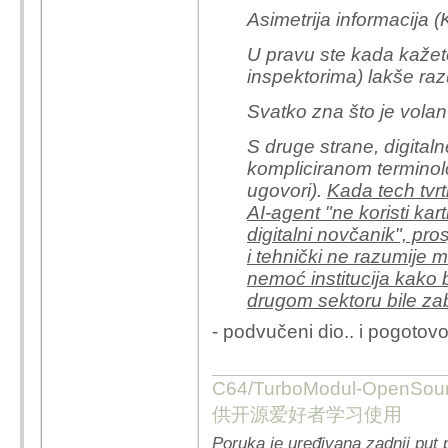
Asimetrija informacija (
U pravu ste kada kažete
inspektorima) lakše ra
Svatko zna što je volan
S druge strane, digital
kompliciranom terminolo
ugovori).
Kada tech tvr
AI-agent "ne koristi kar
digitalni novčanik", pro
i tehnički ne razumije ma
nemoć institucija kako 
drugom sektoru bile za
- podvučeni dio.. i pogotovo
C64/TurboModul-OpenS
供开源爱好者学习使用
Poruka je uređivana zadnji put 