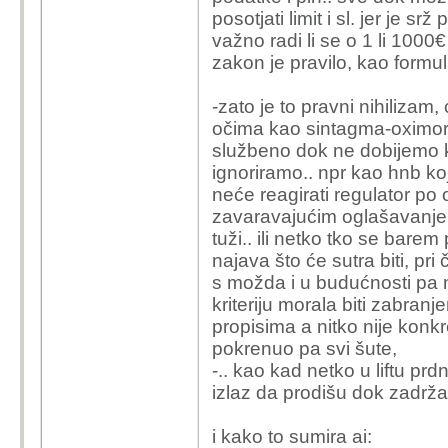
posotjati limit i sl. jer je sr
važno radi li se o 1 li 100
zakon je pravilo, kao form
-zato je to pravni nihilizam
očima kao sintagma-oximori
službeno dok ne dobijemo k
ignoriramo.. npr kao hnb koja 
neće reagirati regulator po
zavaravajućim oglašavanjem, 
tuži.. ili netko tko se barem
najava što će sutra biti, pr
s možda i u budućnosti pa 
kriteriju morala biti zabran
propisima a nitko nije konkre
pokrenuo pa svi šute,
-.. kao kad netko u liftu prd
izlaz da prodišu dok zadrža
i kako to sumira ai: