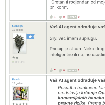
"Sretan ti rodjendan od moj
prilikom".
1
0
0
HVALA
Gebirgs
Vaš AI agent odrađuje vaš 
10 godina
Sry, vec imam suprugu.
Princip je slican. Neko drugi
inteligentno ili ne, ne usud
OFFLINE
7
0
2
HVALA
ihush
Vaš AI agent odrađuje vaš 
17 godina
Posudba bankovne kartic
predstavlja
kršenje Op
komercijalnih banaka 
pravne rizike
. Prema b