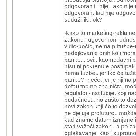
odgovoran ili nije.. ako n
odgovoran, tad nije odgovo
sudužnik.. ok?
-kako to marketing-reklam
zakonu i ugovornom odnosu 
vidio-uočio, nema pritužbe-tu
nedejlovanje onih koji moraju
banke... svi.. kao nedavni pr
nisu ni pokrenule postupak..
nema tužbe.. jer tko će tuži
banke? -neće, jer je njima pri
defaultno ne zna ništa, mediji
regulatori-institucije, koji 
budućnost.. no zašto to dozv
novi zakon koji će to dozvo
ne djeluje profuturo.. možda
kad znamo datum izmjene i
stari-važeći zakon.. a po 
oglašavanje, kao i suprotn