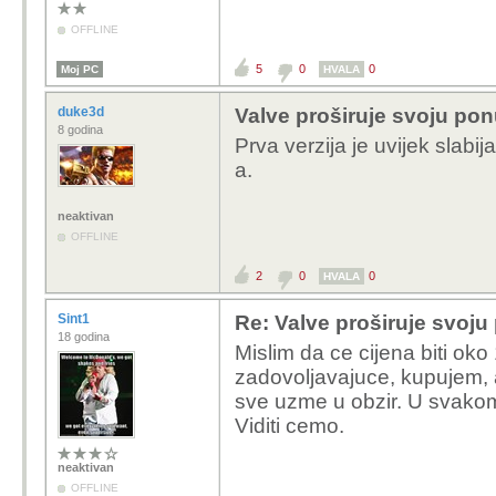
OFFLINE
5
0
0
Moj PC
HVALA
duke3d
Valve proširuje svoju pon
8 godina
Prva verzija je uvijek slabi
a.
neaktivan
OFFLINE
2
0
0
HVALA
Sint1
Re: Valve proširuje svoju
18 godina
Mislim da ce cijena biti o
zadovoljavajuce, kupujem, 
sve uzme u obzir. U svakom
Viditi cemo.
neaktivan
OFFLINE