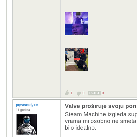
1
0
0
HVALA
pqweasdyxc
Valve proširuje svoju pon
11 godina
Steam Machine izgleda super
vrama mi osobno ne smeta, a
bilo idealno.