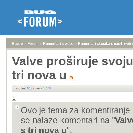
Bug.hr
»
Forum
»
Komentari s weba
»
Komentari članaka s naših web 
Valve proširuje svoj
tri nova u
poruka:
10
|
čitano:
5.102
1
Ovo je tema za komentiranje 
se nalaze komentari na "
Valv
s tri nova u
".