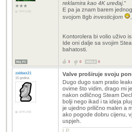
reklamira kao 4K uređaj.
"
E pa ja znam barem jednog f
OFFLINE
svojom 8gb
investicijom
Kontorolera bi volio uživo i
Ide oni dalje sa svojim St
bahatosti.
3
0
0
Moj PC
HVALA
zabbax21
Valve proširuje svoju pon
15 godina
Dugo dugo sam pratio leako
ovime što vidim, drago mi 
nakon odličnog Steam Decka
bolji nego ikad i ta ideja p
je ujedno prilično malen a 
OFFLINE
ako pogode dobru cijenu, v
uspjeh.
LP