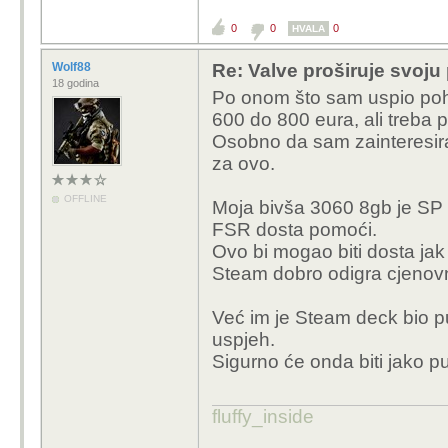
0
0
0
HVALA
Wolf88
Re: Valve proširuje svoju
18 godina
Po onom što sam uspio pohv
600 do 800 eura, ali treba 
Osobno da sam zainteresiran
za ovo.
OFFLINE
Moja bivša 3060 8gb je SP i
FSR dosta pomoći.
Ovo bi mogao biti dosta jak
Steam dobro odigra cjenov
Već im je Steam deck bio 
uspjeh.
Sigurno će onda biti jako p
fluffy_inside