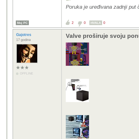
Poruka je uređivana zadnji put
2
0
0
Moj PC
HVALA
Gajotres
Valve proširuje svoju pon
17 godina
OFFLINE