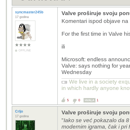
syncmaster245b
Valve proširuje svoju pon
17 godina
Komentari ispod objave na 
For the first time in Valve hi
ili
OFFLINE
Microsoft: endless announ
Valve: says nothing for ye
Wednesday
We live in a society exq
in which hardly anyone kno
5
0
1
HVALA
Crljo
Valve proširuje svoju pon
17 godina
"
Iako se već pokazalo da 
modernim igrama, čak i pri 