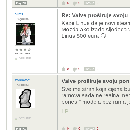
5
0
0
Moj PC
HVALA
Sint1
Re: Valve proširuje svoju
18 godina
Kaze Linus da je novi stea
Mozda ako izade sljedeca v
Linus 800 eura 🙄
neaktivan
OFFLINE
0
0
0
HVALA
zabbax21
Valve proširuje svoju pon
15 godina
Sve me strah koja cijena bud
ramova sada ne realna, negd
bones '' modela bez rama j
LP
OFFLINE
0
0
0
Moj PC
HVALA