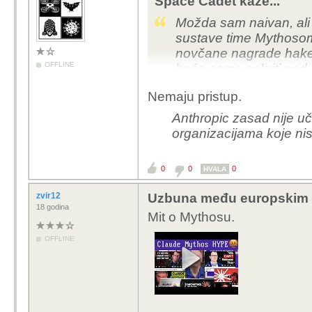
Space Cadet kaže...
Možda sam naivan, ali 
sustave time Mythosom
novčane nagrade hake
OFFLINE
hoće samo sakriti pod 
Nemaju pristup.
Anthropic zasad nije u
organizacijama koje ni
0
0
0
HVALA
zvir12
Uzbuna među europskim i
18 godina
Mit o Mythosu.
OFFLINE