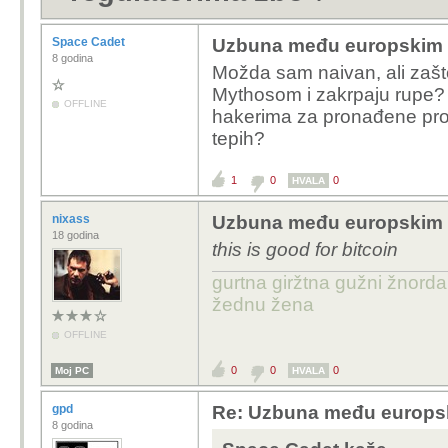
Space Cadet
Uzbuna među europskim i
8 godina
Možda sam naivan, ali zašt
Mythosom i zakrpaju rupe?
OFFLINE
hakerima za pronađene pro
tepih?
1
0
0
HVALA
nixass
Uzbuna među europskim i
18 godina
this is good for bitcoin
gurtna giržtna gužni žnorda
žednu žena
OFFLINE
0
0
0
Moj PC
HVALA
gpd
Re: Uzbuna među europski
8 godina