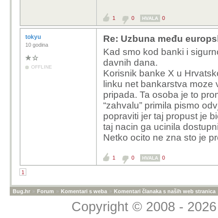
1
0
0
HVALA
tokyu
Re: Uzbuna među europski
10 godina
Kad smo kod banki i sigurn
davnih dana.
OFFLINE
Korisnik banke X u Hrvatsko
linku net bankarstva moze vi
pripada. Ta osoba je to pro
“zahvalu” primila pismo odv
popraviti jer taj propust je 
taj nacin ga ucinila dostup
Netko ocito ne zna sto je p
1
0
0
HVALA
1
Bug.hr
»
Forum
»
Komentari s weba
»
Komentari članaka s naših web stranica
Copyright © 2008 - 2026 