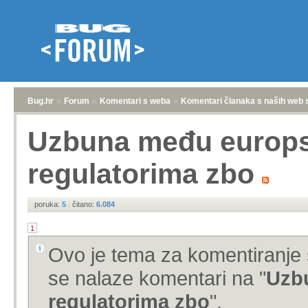
Bug.hr
»
Forum
»
Komentari s weba
»
Komentari članaka s naših web 
Uzbuna među europsk
regulatorima zbo
poruka:
5
|
čitano:
6.084
1
Ovo je tema za komentiranje 
se nalaze komentari na "
Uzbu
regulatorima zbo
".