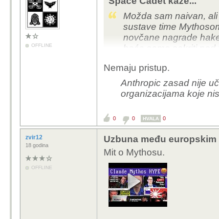
Space Cadet kaže...
Možda sam naivan, ali 
sustave time Mythosom
novčane nagrade hake
OFFLINE
hoće samo sakriti pod 
Nemaju pristup.
Anthropic zasad nije u
organizacijama koje ni
0
0
0
HVALA
zvir12
Uzbuna među europskim i
18 godina
Mit o Mythosu.
OFFLINE