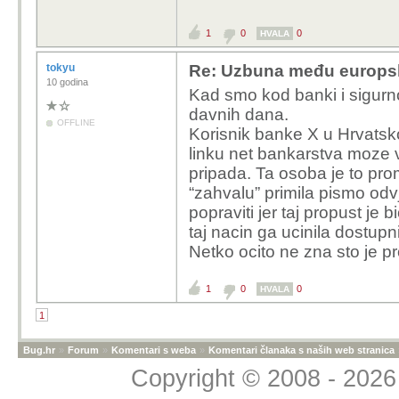
1
0
0
HVALA
tokyu
Re: Uzbuna među europski
10 godina
Kad smo kod banki i sigurn
davnih dana.
OFFLINE
Korisnik banke X u Hrvatsko
linku net bankarstva moze vi
pripada. Ta osoba je to pro
“zahvalu” primila pismo odv
popraviti jer taj propust je 
taj nacin ga ucinila dostup
Netko ocito ne zna sto je p
1
0
0
HVALA
1
Bug.hr
»
Forum
»
Komentari s weba
»
Komentari članaka s naših web stranica
Copyright © 2008 - 2026 