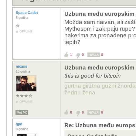
Space Cadet
Uzbuna među europskim i
8 godina
Možda sam naivan, ali zašt
Mythosom i zakrpaju rupe?
OFFLINE
hakerima za pronađene pro
tepih?
1
0
0
HVALA
nixass
Uzbuna među europskim i
18 godina
this is good for bitcoin
gurtna giržtna gužni žnorda
žednu žena
OFFLINE
0
0
0
Moj PC
HVALA
gpd
Re: Uzbuna među europski
8 godina