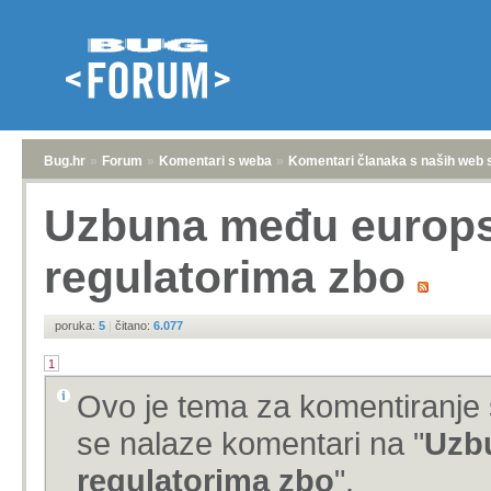
Bug.hr
»
Forum
»
Komentari s weba
»
Komentari članaka s naših web 
Uzbuna među europsk
regulatorima zbo
poruka:
5
|
čitano:
6.077
1
Ovo je tema za komentiranje 
se nalaze komentari na "
Uzbu
regulatorima zbo
".