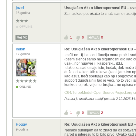
jozef
Usuglašen Akt o kiberotpornosti EU – uv
16 godina
Za nas kao potrošače to znači samo rast cije
OFFLINE
1
0
0
Moj PC
HVALA
ihush
Re: Usuglašen Akt o kiberotpornosti EU 
17 godina
-ekšli ne.. tj istu certifikaciju mora proći i
(besmisleno) samo na sigurnosni dio kao cyb
usa-.. npr huawei ili kasperski.. itd.).
-dakle za sad ostaje isto, trošak, dok može
duže od zakonskih rokova (kao i jamstvo np
kao asus, treći spetljaju kao hp i pogotovo in
support dugotrajniji tad je veći, no to već 
konkretno, rok, vrijeme-brojka... ne opisna
ONLINE
C64/TurboModul-OpenSourcePro
Poruka je uređivana zadnji put sub 2.12.2023 14:
1
0
2
HVALA
Hoggy
Re: Usuglašen Akt o kiberotpornosti EU 
9 godina
Nekako sumnjam da to znaci da os software i
narod u interesu to bi bilo prvo. Ovako kad 