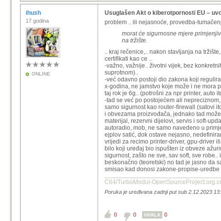
ihush
Usuglašen Akt o kiberotpornosti EU – uv
17 godina
problem .. ili nejasnoće, provedba-tumačenj
morat će sigurnosne mjere primjenjivat
na tržište.
.. kraj rečenice,.. nakon stavljanja na tržiš
certifikati kao ce ..
-važno, važnije.. životni vijek, bez konkret
suprotnom)..
ONLINE
-već odavno postoji dio zakona koji regulira
x-godina, ne jamstvo koje može i ne mora po
taj rok je 6g.. (potrošni za npr printer, auto itd
-tad se već po postojećem ali nepreciznom, 
samo sigurnost kao router-firewall (satovi it
i obvezama proizvođača, jednako tad može r
materijal, rezervni dijelovi, servis i soft-u
autoradio, mob, ne samo navedeno u primjeru 
ejplov satić, dok ostave nejasno, nedefinira
vrijedi za recimo printer-driver, gpu-driver ili
bilo koji uređaj bio ispušten iz obveze ažur
sigurnost, zašto ne sve, sav soft, sve robe..
beskonačno (teoretski) no tad je jasno da san
smisao kad donosi zakone-propise-uredbe .. i
C64/TurboModul-OpenSourcePro
Poruka je uređivana zadnji put sub 2.12.2023 13:
0
0
0
HVALA