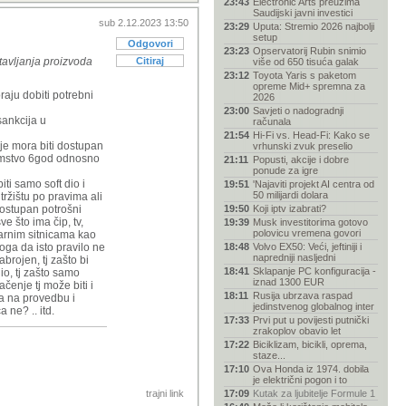
23:43
Electronic Arts preuzima
Saudijski javni investici
sub 2.12.2023 13:50
23:29
Uputa: Stremio 2026 najbolji
setup
Odgovori
23:23
Opservatorij Rubin snimio
stavljanja proizvoda
Citiraj
više od 650 tisuća galak
23:12
Toyota Yaris s paketom
opreme Mid+ spremna za
oraju dobiti potrebni
2026
23:00
Savjeti o nadogradnji
sankcija u
računala
21:54
Hi-Fi vs. Head-Fi: Kako se
aje mora biti dostupan
vrhunski zvuk preselio
 jamstvo 6god odnosno
21:11
Popusti, akcije i dobre
ponude za igre
ti samo soft dio i
19:51
'Najaviti projekt AI centra od
50 milijardi dolara
tržištu po pravima ali
dostupan potrošni
19:50
Koji iptv izabrati?
e što ima čip, tv,
19:39
Musk investitorima gotovo
polovicu vremena govori
larnim sitnicama kao
oga da isto pravilo ne
18:48
Volvo EX50: Veći, jeftiniji i
napredniji nasljedni
nabrojen, tj zašto bi
18:41
Sklapanje PC konfiguracija -
io, tj zašto samo
iznad 1300 EUR
čenje tj može biti i
18:11
Rusija ubrzava raspad
ja na provedbu i
jedinstvenog globalnog inter
 ne? .. itd.
17:33
Prvi put u povijesti putnički
zrakoplov obavio let
17:22
Biciklizam, bicikli, oprema,
staze...
17:10
Ova Honda iz 1974. dobila
je električni pogon i to
trajni link
17:09
Kutak za ljubitelje Formule 1