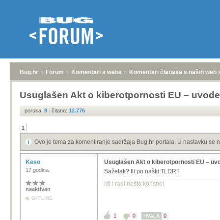
Bug.hr
»
Forum
»
Komentari s weba
»
Komentari članaka s naših web 
Usuglašen Akt o kiberotpornosti EU – uvod
poruka:
9
|
čitano:
12.776
1
Ovo je tema za komentiranje sadržaja Bug.hr portala. U nastavku se n
Keso
Usuglašen Akt o kiberotpornosti EU – uv
17 godina
Sažetak? Ili po naški TLDR?
Idi i radi nešto korisno!
neaktivan
OFFLINE
1
0
0
HVALA