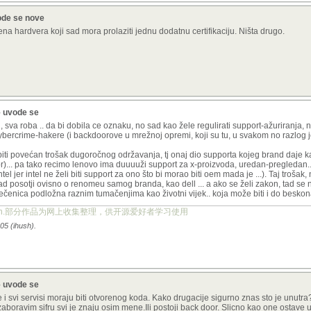
ode se nove
na hardvera koji sad mora prolaziti jednu dodatnu certifikaciju. Ništa drugo.
– uvode se
 sad, sva roba .. da bi dobila ce oznaku, no sad kao žele regulirati support-ažuriranja, 
ercrime-hakere (i backdoorove u mrežnoj opremi, koji su tu, u svakom no razlog je 'k
 biti povećan trošak dugoročnog održavanja, tj onaj dio supporta kojeg brand daje
r)... pa tako recimo lenovo ima duuuuži support za x-proizvoda, uredan-pregledan.
tel jer intel ne želi biti support za ono što bi morao biti oem mada je ...). Taj trošak
i sad posotji ovisno o renomeu samog branda, kao dell ... a ako se želi zakon, tad s
 rečenica podložna raznim tumačenjima kao životni vijek.. koja može biti i do beskon
ject.org.cn.部分作品为网上收集整理，供开源爱好者学习使用
05 (ihush).
– uvode se
 svi servisi moraju biti otvorenog koda. Kako drugacije sigurno znas sto je unutra?
zaboravim sifru svi je znaju osim mene.Ili postoji back door. Slicno kao one ostave