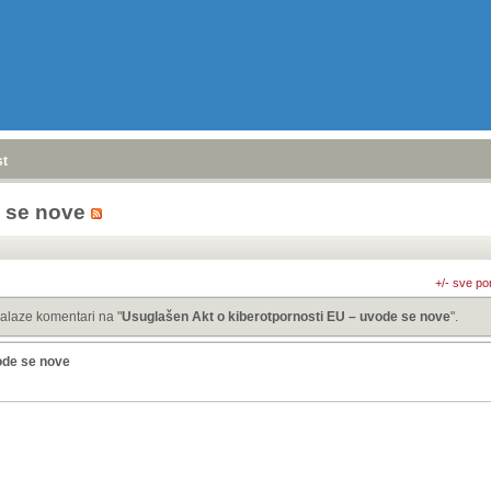
stranica
»
e se nove
+/- sve po
alaze komentari na "
Usuglašen Akt o kiberotpornosti EU – uvode se nove
".
ode se nove