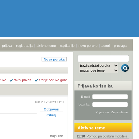
prijava
|
registracija
|
aktivne teme
|
najčitanije
|
nove poruke
|
autori
|
pretraga
Nova poruka
ruke
ravni prikaz
starije poruke gore
Prijava korisnika
E-mail:
sub 2.12.2023 11:11
Lozinka:
Odgovori
Citiraj
Aktivne teme
trajni link
11:10
Pomoć pri odabiru mobitela