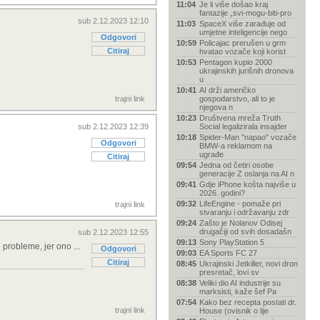
11:04
Je li više došao kraj
fantazije „svi-mogu-biti-pro
sub 2.12.2023 12:10
11:03
SpaceX više zarađuje od
umjetne inteligencije nego
Odgovori
10:59
Policajac prerušen u grm
Citiraj
hvatao vozače koji korist
10:53
Pentagon kupio 2000
ukrajinskih jurišnih dronova
u
10:41
AI drži američko
trajni link
gospodarstvo, ali to je
njegova n
10:23
Društvena mreža Truth
sub 2.12.2023 12:39
Social legalizirala insajder
10:18
Spider-Man "napao" vozače
Odgovori
BMW-a reklamom na
ugrađe
Citiraj
09:54
Jedna od četiri osobe
generacije Z oslanja na AI n
09:41
Gdje iPhone košta najviše u
2026. godini?
09:32
LifeEngine - pomaže pri
trajni link
stvaranju i održavanju zdr
09:24
Zašto je Nolanov Odisej
drugačiji od svih dosadašn
sub 2.12.2023 12:55
09:13
Sony PlayStation 5
probleme, jer ono ...
Odgovori
09:03
EA Sports FC 27
Citiraj
08:45
Ukrajinski Jetkiller, novi dron
presretač, lovi sv
08:38
Veliki dio AI industrije su
marksisti, kaže šef Pa
07:54
Kako bez recepta postati dr.
trajni link
House (ovisnik o lije