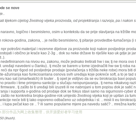
ode se nove
e..
i tijekom cijelog životnog vijeka proizvoda, od projektiranja i razvoja, pa i nakon 
te, naravno, logično i besmisleno, osim u kontekstu da se prije stavljanja na tržište m
nih rokova-godina, zakona, .. je nešto besmisleno, tj pitanje provdedbe-tumačenja (i 
 npr potrošni materijal i rezervne dijelove za proizvode koji nakon posljednje prod
stojati i obično je kraće kao 2-3g .. dok su neke države to riješile kao uk gdje je
..).
nedefiniranom na nivou eu, zakonu, može jednako tretirati hw i sw, tj ne mora ovo bi
d. uređaji navedeni u članku).. tj može se barem u tome izjednačiti hw-sw tj roba na 
eći da npr 6god od posljednje prodaje (povlačenja s tržišta neke robe) mora biti 
pdate-ažuriranja kao funkcioanlana osnova svih uređaja koje pokreće soft, a to je tad sv
kao sat (smartwatch) ili touter .. tj opet je vidljivo da se eu birokracija bavi popu
no pravilo i time primjenu-sankcije u slučaju neispunjavanja.. tj nema nikakvog razl
 firmware.. tj zašto bi ti uređaji bili izuzeti ili ne nabrojani u tom popisu dok je satić 
iranja i supporta x-godina od prodaje dok se fokus stavi samo na sigurnosni-cyber d
 i zašto ne konkretna brojka-godine-rok umjesto životnog vijeka koji je upitan za tuma
kcije neće biti tj lako osporeno-odbačeno uz odvjetnika i sl. .. misli li eu birokraci
 lupa pečat kao ce .. ? ili samo popularne mjere pa navedu satić? .. mrežna kartica
ject.org.cn.部分作品为网上收集整理，供开源爱好者学习使用
50 (ihush).