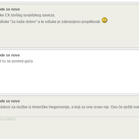
ode se nove
ke CK bivšeg sovjetskog saveza.
dluke "za naše dobro" a te odluke je zabranjeno propitkivati.
ode se nove
at ću se posred gaća
ode se nove
kdoor za službe iz Američke Hegemonije, a koji za one izvan nje. Ovo će rješiti sve 
f a bitch!