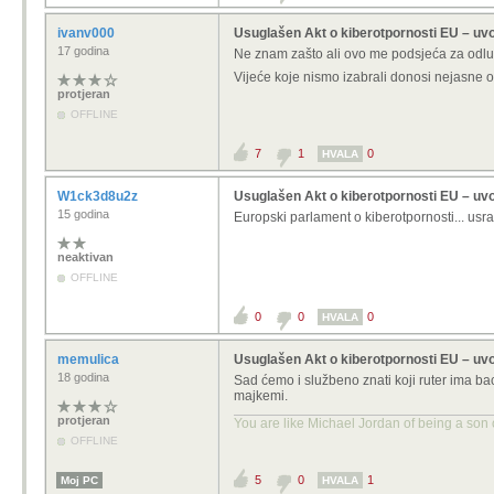
ivanv000
Usuglašen Akt o kiberotpornosti EU – uv
17 godina
Ne znam zašto ali ovo me podsjeća za odlu
Vijeće koje nismo izabrali donosi nejasne o
protjeran
OFFLINE
7
1
0
HVALA
W1ck3d8u2z
Usuglašen Akt o kiberotpornosti EU – uv
15 godina
Europski parlament o kiberotpornosti... usr
neaktivan
OFFLINE
0
0
0
HVALA
memulica
Usuglašen Akt o kiberotpornosti EU – uv
18 godina
Sad ćemo i službeno znati koji ruter ima bac
majkemi.
protjeran
You are like Michael Jordan of being a son o
OFFLINE
5
0
1
Moj PC
HVALA