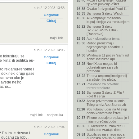
16:40
Može li korištenje mobitela
tijekom punjenja oštet
sub 2.12.2023 13:58
16:35
Ovako će izgledati Pixel 11
16:33
Samsung Galaxy Watch
Odgovori
16:30
AI kompanije masovno
Citiraj
kupuju knjige za treniranje m
16:22
Samsung Galaxy
S25/S25+/S25 Ultra -
[Rasprava]
trajni link
15:59
Auti - ultimativna tema
15:36
Roboti preuzimaju
najzahtjevnije zadatke u
sub 2.12.2023 14:05
hotelim
14:36
Windowsi 11 počeli "sami od
no fokusiraju se
Odgovori
sebe" instalirati apli
ina' ili politika eu-
Citiraj
13:25
Novi Xbox mogao bi
pokretati igre sa svih
 kao reklamu-renome i
prethodn
. dok neki drugi gase
13:22
Tko na umjetnoj inteligenciji
, naravno ako je
zarađuje, tko plaća,
e navede nešto
13:21
Pozivnice za privatne
ačno...
torrent trackere
13:16
Samsung Galaxy Z Flip /
Fold 8 serija
11:22
Apple privremeno uklonio
Telegram iz App Storea zb
11:16
YouTubeov udar na AI slop
donio kolateralne žrtve
trajni link
nadporuka
10:37
iPhone postaje pretplata: je li
najam uređaja budu
10:30
I u Mercedesu zaokret: u
sub 2.12.2023 17:04
kabinu se vraćaju tipke,
 Da im je drzava i
Odgovori
09:51
Stupila su na snagu nova
 u ducanu za robu.
europska pravila o umjetn