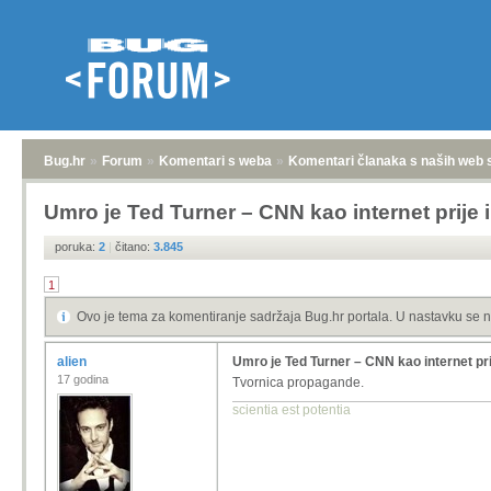
Bug.hr
»
Forum
»
Komentari s weba
»
Komentari članaka s naših web 
Umro je Ted Turner – CNN kao internet prije 
poruka:
2
|
čitano:
3.845
1
Ovo je tema za komentiranje sadržaja Bug.hr portala. U nastavku se n
alien
Umro je Ted Turner – CNN kao internet pri
17 godina
Tvornica propagande.
scientia est potentia