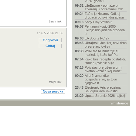
2026. godini?
09:32
LifeEngine - pomaže pri
stvaranju i održavanju zdr
09:24
Zašto je Nolanov Odisej
drugačiji od svih dosadašn
trajni link
09:13
Sony PlayStation 5
09:07
Pentagon kupio 2000
ukrajinskih jurišnih dronova
sri 6.5.2026 21:36
u
09:03
EA Sports FC 27
Odgovori
08:45
Ukrajinski Jetkiller, novi dron
Citiraj
presretač, lovi sv
08:38
Veliki dio AI industrije su
marksisti, kaže šef Pa
07:54
Kako bez recepta postati dr.
House (ovisnik o lije
07:16
Policajac prerušen u grm
hvatao vozače koji korist
00:20
AI drži američko
gospodarstvo, ali to je
trajni link
njegova n
23:43
Electronic Arts preuzima
Saudijski javni investici
Nova poruka
23:29
Uputa: Stremio 2026 najbolji
setup
vrh stranice
23:23
Opservatorij Rubin snimio
više od 650 tisuća galak
23:12
Toyota Yaris s paketom
opreme Mid+ spremna za
2026
23:00
Savjeti o nadogradnji
računala
22:37
Je li više došao kraj
fantazije „svi-mogu-biti-pro