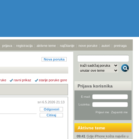
prijava
|
registracija
|
aktivne teme
|
najčitanije
|
nove poruke
|
autori
|
pretraga
Nova poruka
ruke
ravni prikaz
starije poruke gore
Prijava korisnika
E-mail:
sri 6.5.2026 21:13
Lozinka:
Odgovori
Citiraj
Aktivne teme
09:41
Gdje iPhone košta najviše u