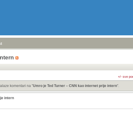
stranica
»
intern
+/- sve po
alaze komentari na "
Umro je Ted Turner – CNN kao internet prije intern
".
je intern