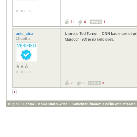
OFFLINE
11
0
1
HVALA
ante_etna
Umro je Ted Turner – CNN kao internet pri
15 godina
Murdoch (93) je na keto dijeti.
OFFLINE
2
0
0
HVALA
1
Bug.hr
»
Forum
»
Komentari s weba
»
Komentari članaka s naših web stranica